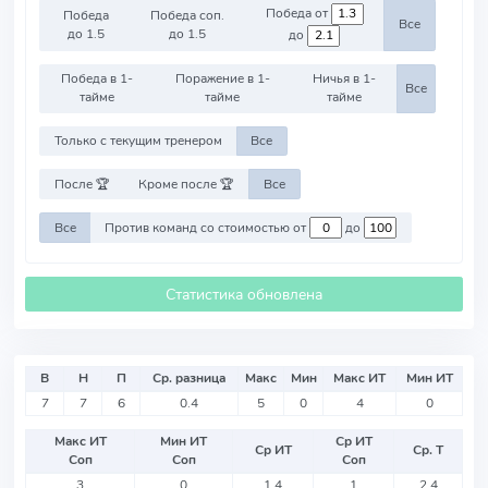
Победа от
Победа
Победа соп.
Все
до 1.5
до 1.5
до
Победа в 1-
Поражение в 1-
Ничья в 1-
Все
тайме
тайме
тайме
Только с текущим тренером
Все
После 🏆
Кроме после 🏆
Все
Все
Против команд со стоимостью от
до
Статистика обновлена
В
Н
П
Ср. разница
Макс
Мин
Макс ИТ
Мин ИТ
7
7
6
0.4
5
0
4
0
Макс ИТ
Мин ИТ
Ср ИТ
Ср ИТ
Ср. Т
Соп
Соп
Соп
3
0
1.4
1
2.4