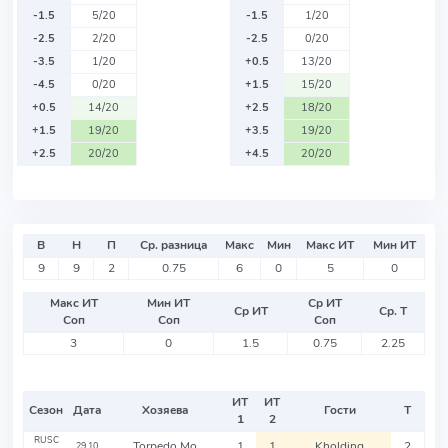
-1.5
5/20
-1.5
1/20
-2.5
2/20
-2.5
0/20
-3.5
1/20
+0.5
13/20
-4.5
0/20
+1.5
15/20
+0.5
14/20
+2.5
18/20
+1.5
19/20
+3.5
19/20
+2.5
20/20
+4.5
20/20
В
Н
П
Ср. разница
Макс
Мин
Макс ИТ
Мин ИТ
9
9
2
0.75
6
0
5
0
Макс ИТ
Мин ИТ
Ср ИТ
Ср ИТ
Ср. Т
Соп
Соп
Соп
3
0
1.5
0.75
2.25
ИТ
ИТ
Сезон
Дата
Хозяева
Гости
Т
1
2
RUSC
Torpedo Mo
1
1
Kholding
2
29.10