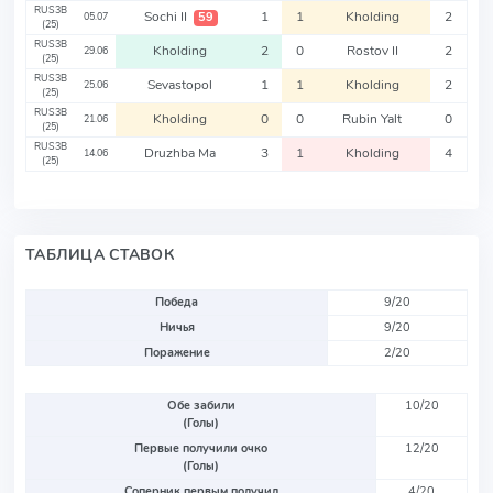
RUS3B
Sochi II
1
1
Kholding
2
59
05.07
(25)
RUS3B
Kholding
2
0
Rostov II
2
29.06
(25)
RUS3B
Sevastopol
1
1
Kholding
2
25.06
(25)
RUS3B
Kholding
0
0
Rubin Yalt
0
21.06
(25)
RUS3B
Druzhba Ma
3
1
Kholding
4
14.06
(25)
ТАБЛИЦА СТАВОК
Победа
9/20
Ничья
9/20
Поражение
2/20
Обе забили
10/20
(Голы)
Первые получили очко
12/20
(Голы)
Соперник первым получил
4/20