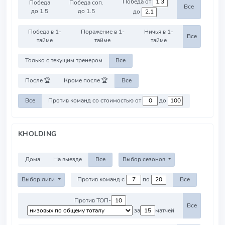
Победа от
Победа
Победа соп.
Все
до 1.5
до 1.5
до
Победа в 1-
Поражение в 1-
Ничья в 1-
Все
тайме
тайме
тайме
Только с текущим тренером
Все
После 🏆
Кроме после 🏆
Все
Все
Против команд со стоимостью от
до
KHOLDING
Дома
На выезде
Все
Выбор сезонов
Выбор лиги
Против команд с
по
Все
Против ТОП-
Все
за
матчей