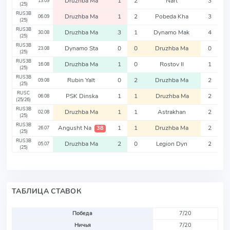
Druzhba Ma
1
2
Nart
3
13.09
(25)
RUS3B
Druzhba Ma
1
2
Pobeda Kha
3
06.09
(25)
RUS3B
Druzhba Ma
3
1
Dynamo Mak
4
30.08
(25)
RUS3B
Dynamo Sta
0
0
Druzhba Ma
0
23.08
(25)
RUS3B
Druzhba Ma
1
0
Rostov II
1
16.08
(25)
RUS3B
Rubin Yalt
0
2
Druzhba Ma
2
09.08
(25)
RUSC
PSK Dinska
1
1
Druzhba Ma
2
06.08
(25/26)
RUS3B
Druzhba Ma
1
1
Astrakhan
2
02.08
(25)
RUS3B
Angusht Na
1
1
Druzhba Ma
2
38
26.07
(25)
RUS3B
Druzhba Ma
2
0
Legion Dyn
2
05.07
(25)
ТАБЛИЦА СТАВОК
Победа
7/20
Ничья
7/20