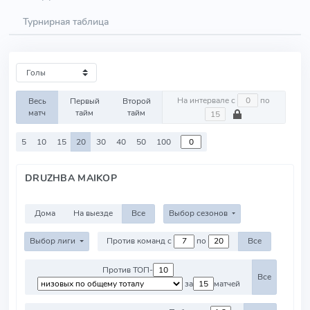
Турнирная таблица
На интервале с
по
Весь
Первый
Второй
матч
тайм
тайм
5
10
15
20
30
40
50
100
DRUZHBA MAIKOP
Дома
На выезде
Все
Выбор сезонов
Выбор лиги
Против команд с
по
Все
Против ТОП-
Все
за
матчей