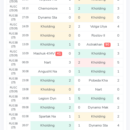
(25/26)
RUSC
Chernomore
1
2
Kholding
3
16.10
(25/26)
RUS3B
Dynamo Sta
0
0
Kholding
0
27.09
(25)
RUSC
Kholding
2
2
Volga Ulya
4
24.09
(25/26)
RUS3B
Kholding
0
0
Rostov II
0
20.09
(25)
RUS3B
Kholding
1
0
Astrakhan
1
90
13.09
(25)
RUSC
Mashuk-KMV
0
3
Kholding
3
41
10.09
(25/26)
RUS3B
Nart
3
2
Kholding
5
06.09
(25)
RUS3B
Angusht Na
0
1
Kholding
1
30.08
(25)
RUS3B
Kholding
2
0
Pobeda Kha
2
23.08
(25)
RUSC
Kholding
0
0
Nart
0
19.08
(25/26)
RUS3B
Legion Dyn
1
5
Kholding
6
16.08
(25)
RUS3B
Kholding
2
0
Dynamo Mak
2
09.08
(25)
RUS3B
Spartak Na
1
1
Kholding
2
02.08
(25)
RUS3B
Kholding
3
1
Dynamo Sta
4
26.07
(25)