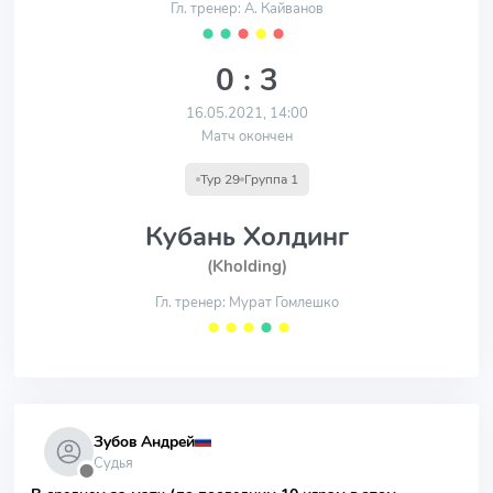
Гл. тренер: А. Кайванов
⬤
⬤
⬤
⬤
⬤
0 : 3
16.05.2021, 14:00
Матч окончен
Тур 29
Группа 1
Кубань Холдинг
(Kholding)
Гл. тренер: Мурат Гомлешко
⬤
⬤
⬤
⬤
⬤
Зубов Андрей
Судья
⬤