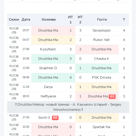
ИТ
ИТ
Сезон
Дата
Хозяева
Гости
Т
1
2
RUS3B
Druzhba Ma
1
3
Sevastopol
4
25.07
(26)
RUS3B
Druzhba Ma
2
2
Rubin Yalt
4
04.07
(26)
RUS3B
Kyzyltash
3
2
Druzhba Ma
5
27.06
(26)
RUS3B
Druzhba Ma
3
0
Chayka II
3
20.06
(26)
RUS3B
Shakhter D
0
1
Druzhba Ma
1
13.06
(26)
RUS3B
Druzhba Ma
4
0
PSK Dinska
4
06.06
(26)
RUS3B
Zarya
1
1
Druzhba Ma
2
11.04
(26)
RUS3B
Neftyanik
2
1
Druzhba Ma
3
65
28.03
(26)
❗️ Druzhba Maikop: новый тренер - A. Kayvanov
(старый - Sergey
Miroshnichenko)
❗️
RUS3B
Sochi II
0
0
Druzhba Ma
0
88
27.09
(25)
RUS3B
Druzhba Ma
0
1
Spartak Na
1
20.09
(25)
RUS3B