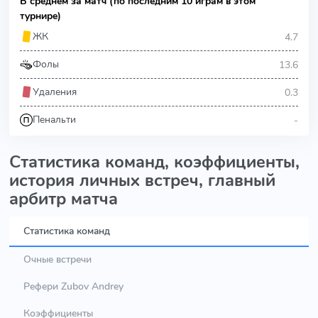
В среднем за матч (по последним 10 играм в этом
турнире)
4.7
ЖК
13.6
Фолы
0.3
Удаления
-
Пенальти
Статистика команд, коэффициенты,
история личных встреч, главный
арбитр матча
Статистика команд
Очные встречи
Рефери Zubov Andrey
Коэффициенты