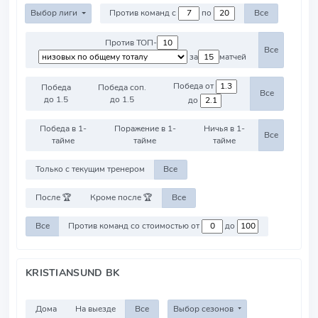
Выбор лиги
Против команд с
по
Все
Против ТОП-
Все
за
матчей
Победа от
Победа
Победа соп.
Все
до 1.5
до 1.5
до
Победа в 1-
Поражение в 1-
Ничья в 1-
Все
тайме
тайме
тайме
Только с текущим тренером
Все
После 🏆
Кроме после 🏆
Все
Все
Против команд со стоимостью от
до
KRISTIANSUND BK
Дома
На выезде
Все
Выбор сезонов