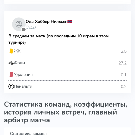
Ола Хоббер Нильсен
Судья
⬤
В среднем за матч (по последним 10 играм в этом
турнире)
2.5
ЖК
27.2
Фолы
0.1
Удаления
0.2
Пенальти
Статистика команд, коэффициенты,
история личных встреч, главный
арбитр матча
Статистика команд