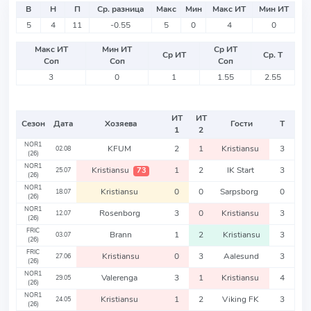
В
Н
П
Ср. разница
Макс
Мин
Макс ИТ
Мин ИТ
5
4
11
-0.55
5
0
4
0
Макс ИТ
Мин ИТ
Ср ИТ
Ср ИТ
Ср. Т
Соп
Соп
Соп
3
0
1
1.55
2.55
ИТ
ИТ
Сезон
Дата
Хозяева
Гости
Т
1
2
NOR1
KFUM
2
1
Kristiansu
3
02.08
(26)
NOR1
Kristiansu
1
2
IK Start
3
73
25.07
(26)
NOR1
Kristiansu
0
0
Sarpsborg
0
18.07
(26)
NOR1
Rosenborg
3
0
Kristiansu
3
12.07
(26)
FRIC
Brann
1
2
Kristiansu
3
03.07
(26)
FRIC
Kristiansu
0
3
Aalesund
3
27.06
(26)
NOR1
Valerenga
3
1
Kristiansu
4
29.05
(26)
NOR1
Kristiansu
1
2
Viking FK
3
24.05
(26)