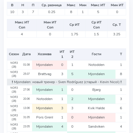
В
Н
П
Ср. разница
Макс
Мин
Макс ИТ
Мин ИТ
10
3
7
0.25
8
1
5
0
Макс ИТ
Мин ИТ
Ср ИТ
Ср ИТ
Ср. Т
Соп
Соп
Соп
4
0
1.75
1.5
3.25
ИТ
ИТ
Сезон
Дата
Хозяева
Гости
Т
1
2
NOR3
Mjondalen
0
1
Notodden
1
01.08
(26)
NOR3
Brattvag
3
5
Mjondalen
8
25.07
(26)
❗️ Mjondalen: новый тренер - Sven Rodríguez
(старый - Kevin Nicol)
❗️
NOR3
Mjondalen
1
0
Bjarg
1
27.06
(26)
NOR3
Notodden
1
2
Mjondalen
3
20.06
(26)
NOR3
Mjondalen
3
3
Kvik Halde
6
13.06
(26)
NOR3
Pors Grenl
1
0
Mjondalen
1
31.05
(26)
NOR3
Mjondalen
4
0
Sandviken
4
23.05
(26)