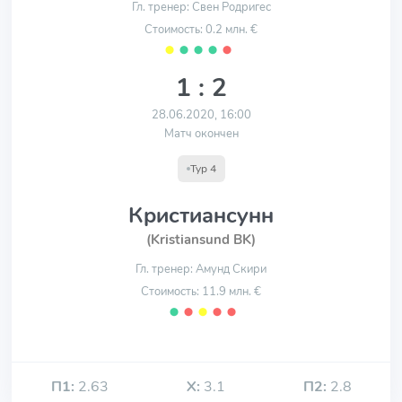
Гл. тренер: Свен Родригес
Стоимость: 0.2 млн. €
⬤
⬤
⬤
⬤
⬤
1 : 2
28.06.2020, 16:00
Матч окончен
Тур 4
Кристиансунн
(Kristiansund BK)
Гл. тренер: Амунд Скири
Стоимость: 11.9 млн. €
⬤
⬤
⬤
⬤
⬤
П1:
2.63
Х:
3.1
П2:
2.8