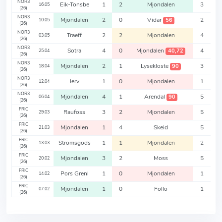
NOR3
Eik-Tonsbe
1
2
Mjondalen
3
16.05
(26)
NOR3
Mjondalen
2
0
Vidar
2
56
10.05
(26)
NOR3
Traeff
2
2
Mjondalen
4
03.05
(26)
NOR3
Sotra
4
0
Mjondalen
4
40,72
25.04
(26)
NOR3
Mjondalen
2
1
Lysekloste
3
90
18.04
(26)
NOR3
Jerv
1
0
Mjondalen
1
12.04
(26)
NOR3
Mjondalen
4
1
Arendal
5
90
06.04
(26)
FRIC
Raufoss
3
2
Mjondalen
5
29.03
(26)
FRIC
Mjondalen
1
4
Skeid
5
21.03
(26)
FRIC
Stromsgods
1
1
Mjondalen
2
13.03
(26)
FRIC
Mjondalen
3
2
Moss
5
20.02
(26)
FRIC
Pors Grenl
1
0
Mjondalen
1
14.02
(26)
FRIC
Mjondalen
1
0
Follo
1
07.02
(26)