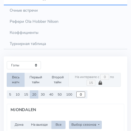
Очные встречи
Рефери Ola Hobber Nilsen
Коэффициенты
Турнирная таблица
На интервале с
по
Весь
Первый
Второй
матч
тайм
тайм
5
10
15
20
30
40
50
100
MJONDALEN
Дома
На выезде
Все
Выбор сезонов