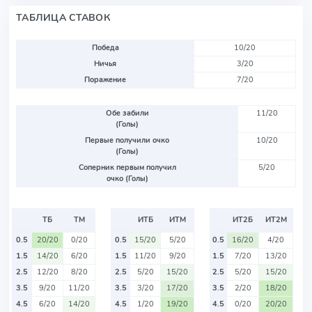
ТАБЛИЦА СТАВОК
Победа
10/20
Ничья
3/20
Поражение
7/20
Обе забили
11/20
(Голы)
Первые получили очко
10/20
(Голы)
Соперник первым получил
5/20
очко (Голы)
ТБ
ТМ
ИТБ
ИТМ
ИТ2Б
ИТ2М
0.5
20/20
0/20
0.5
15/20
5/20
0.5
16/20
4/20
1.5
14/20
6/20
1.5
11/20
9/20
1.5
7/20
13/20
2.5
12/20
8/20
2.5
5/20
15/20
2.5
5/20
15/20
3.5
9/20
11/20
3.5
3/20
17/20
3.5
2/20
18/20
4.5
6/20
14/20
4.5
1/20
19/20
4.5
0/20
20/20