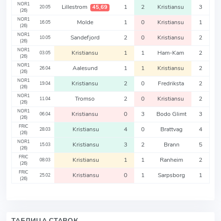
NOR1
Lillestrom
1
2
Kristiansu
3
45,69
20.05
(26)
NOR1
Molde
1
0
Kristiansu
1
16.05
(26)
NOR1
Sandefjord
2
0
Kristiansu
2
10.05
(26)
NOR1
Kristiansu
1
1
Ham-Kam
2
03.05
(26)
NOR1
Aalesund
1
1
Kristiansu
2
26.04
(26)
NOR1
Kristiansu
2
0
Fredriksta
2
19.04
(26)
NOR1
Tromso
2
0
Kristiansu
2
11.04
(26)
NOR1
Kristiansu
0
3
Bodo Glimt
3
06.04
(26)
FRIC
Kristiansu
4
0
Brattvag
4
28.03
(26)
NOR1
Kristiansu
3
2
Brann
5
15.03
(26)
FRIC
Kristiansu
1
1
Ranheim
2
08.03
(26)
FRIC
Kristiansu
0
1
Sarpsborg
1
25.02
(26)
ТАБЛИЦА СТАВОК