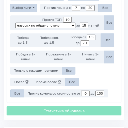
Выбор лиги
Против команд с
по
Все
Против ТОП-
Все
за
матчей
Победа от
Победа
Победа соп.
Все
до 1.5
до 1.5
до
Победа в 1-
Поражение в 1-
Ничья в 1-
Все
тайме
тайме
тайме
Только с текущим тренером
Все
После 🏆
Кроме после 🏆
Все
Все
Против команд со стоимостью от
до
Статистика обновлена