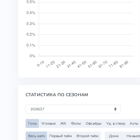
СТАТИСТИКА ПО СЕЗОНАМ
Голы
Угловые
ЖК
Фолы
Офсайды
Уд. в створ
Ауты
Весь матч
Первый тайм
Второй тайм
Дома
На вые