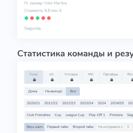
Гл. тренер: Vitor Martins
Стоимость: 8.8 млн. €
⬤
⬤
⬤
⬤
⬤
Segunda
Статистика команды и рез
Голы
xG
Угловые
ЖК
Офсайды
Фо
Дома
На выезде
Все
2020/21
2021/22
2022/23
2023/24
2024
2024/25
20
Club Friendlies
Cup
League Cup
Play-Off 1
Primeira
Seg
Весь матч
Первый тайм
Второй тайм
На интервале с