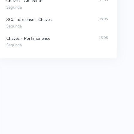
Chaves - Amarante
01.05
Segunda
SCU Torreense - Chaves
08.05
Segunda
Chaves - Portimonense
15.05
Segunda