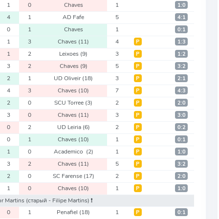
1
0
Chaves
1
1:0
4
1
AD Fafe
5
4:1
0
1
Chaves
1
0:1
1
3
Chaves
(11)
4
Р
1:3
1
2
Leixoes
(9)
3
Р
1:2
3
2
Chaves
(9)
5
Р
3:2
2
1
UD Oliveir
(18)
3
Р
2:1
4
3
Chaves
(10)
7
Р
4:3
2
0
SCU Torree
(3)
2
Р
2:0
3
0
Chaves
(11)
3
Р
3:0
0
2
UD Leiria
(6)
2
Р
0:2
0
1
Chaves
(10)
1
Р
0:1
1
0
Academico
(2)
1
Р
1:0
3
2
Chaves
(11)
5
Р
3:2
2
0
SC Farense
(17)
2
Р
2:0
1
0
Chaves
(10)
1
Р
1:0
or Martins
(старый - Filipe Martins)
❗️
0
1
Penafiel
(18)
1
Р
0:1