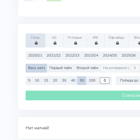
Голы
xG
Угловые
ЖК
Офсайды
Фо
2020/21
2021/22
2022/23
2023/24
2024/25
2025/26
Весь матч
Первый тайм
Второй тайм
На интервале с
5
10
15
20
30
40
50
100
Победа до 
Статист
Нет матчей!