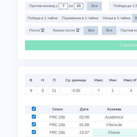
Против команд с
по
Все
Победа до 1.
Победа в 1-тайме
Поражение в 1-тайме
Ничья в 1-тайме
В
После 🏆
Кроме после 🏆
Все
Все
Статист
В
Н
П
Ср. разница
Макс
Мин
Макс И
9
0
11
-0.05
7
1
4
Сезон
Дата
Хозяева
FRIC
(26)
02.08
Academico
FRIC
(26)
01.08
Vitoria de
FRIC
(26)
22.07
Chaves