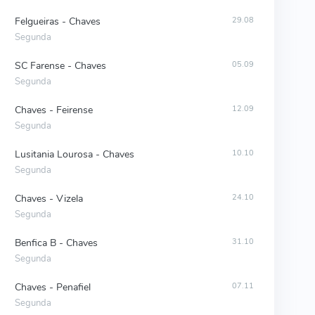
Felgueiras - Chaves
29.08
Segunda
SC Farense - Chaves
05.09
Segunda
Chaves - Feirense
12.09
Segunda
Lusitania Lourosa - Chaves
10.10
Segunda
Chaves - Vizela
24.10
Segunda
Benfica B - Chaves
31.10
Segunda
Chaves - Penafiel
07.11
Segunda