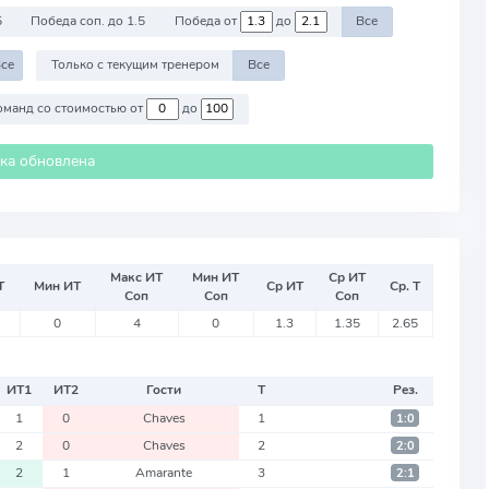
5
Победа соп. до 1.5
Победа от
до
Все
се
Только с текущим тренером
Все
Против команд со стоимостью от
до
ика обновлена
Макс ИТ
Мин ИТ
Ср ИТ
Т
Мин ИТ
Ср ИТ
Ср. Т
Соп
Соп
Соп
0
4
0
1.3
1.35
2.65
ИТ
1
ИТ
2
Гости
Т
Рез.
1
0
Chaves
1
1:0
2
0
Chaves
2
2:0
2
1
Amarante
3
2:1