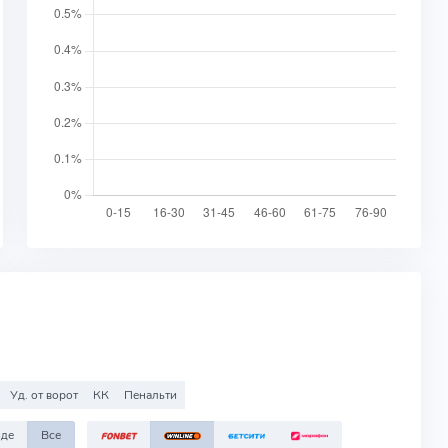
Уд. от ворот
КК
Пенальти
зде
Все