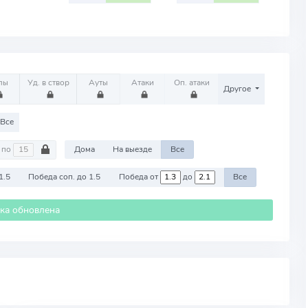
лы
Уд. в створ
Ауты
Атаки
Оп. атаки
Другое
Все
по
Дома
На выезде
Все
1.5
Победа соп. до 1.5
Победа от
до
Все
ика обновлена