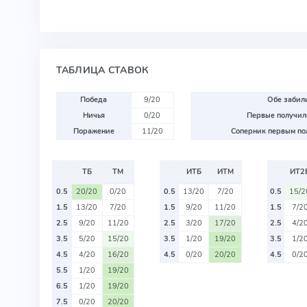
ТАБЛИЦА СТАВОК
Победа
9/20
Обе забили
Ничья
0/20
Первые получили
Поражение
11/20
Соперник первым пол
ТБ
ТМ
ИТБ
ИТМ
ИТ2
0.5
20/20
0/20
0.5
13/20
7/20
0.5
15/2
1.5
13/20
7/20
1.5
9/20
11/20
1.5
7/2
2.5
9/20
11/20
2.5
3/20
17/20
2.5
4/2
3.5
5/20
15/20
3.5
1/20
19/20
3.5
1/2
4.5
4/20
16/20
4.5
0/20
20/20
4.5
0/2
5.5
1/20
19/20
6.5
1/20
19/20
7.5
0/20
20/20