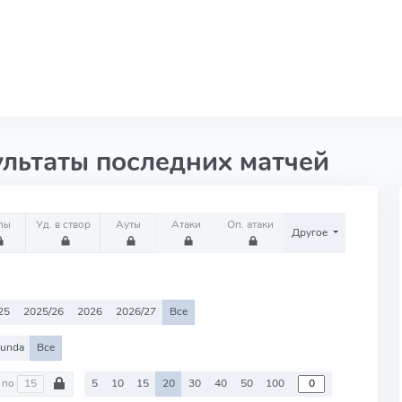
ультаты последних матчей
лы
Уд. в створ
Ауты
Атаки
Оп. атаки
Другое
25
2025/26
2026
2026/27
Все
unda
Все
по
5
10
15
20
30
40
50
100