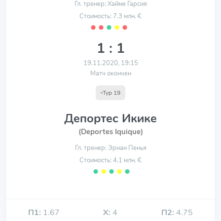
Гл. тренер: Хайме Гарсия
Стоимость: 7.3 млн. €
⬤
⬤
⬤
⬤
⬤
1 : 1
19.11.2020, 19:15
Матч окончен
Тур 19
Депортес Икике
(Deportes Iquique)
Гл. тренер: Эрнан Пенья
Стоимость: 4.1 млн. €
⬤
⬤
⬤
⬤
⬤
П1:
1.67
Х:
4
П2:
4.75