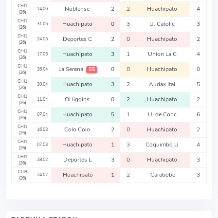
CHI1
Nublense
2
2
Huachipato
4
14.06
(26)
CHI1
Huachipato
0
3
U. Catolic
3
31.05
(26)
CHI1
Deportes C
2
0
Huachipato
2
24.05
(26)
CHI1
Huachipato
3
1
Union La C
4
17.05
(26)
CHI1
La Serena
0
0
Huachipato
0
55
26.04
(26)
CHI1
Huachipato
3
2
Audax Ital
5
20.04
(26)
CHI1
OHiggins
0
2
Huachipato
2
11.04
(26)
CHI1
Huachipato
5
1
U. de Conc
6
07.04
(26)
CHI1
Colo Colo
2
0
Huachipato
2
16.03
(26)
CHI1
Huachipato
1
3
Coquimbo U
4
07.03
(26)
CHI1
Deportes L
3
0
Huachipato
3
28.02
(26)
CLIB
Huachipato
1
2
Carabobo
3
24.02
(26)