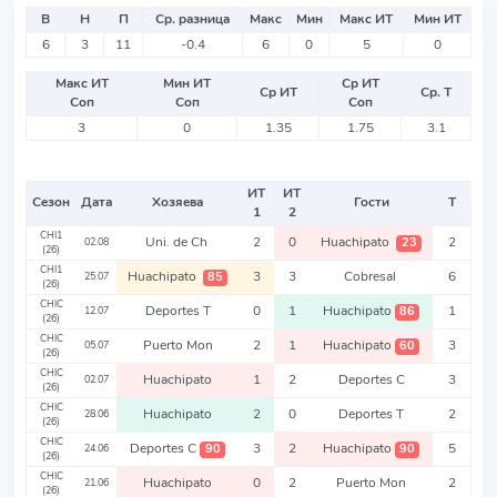
В
Н
П
Ср. разница
Макс
Мин
Макс ИТ
Мин ИТ
6
3
11
-0.4
6
0
5
0
Макс ИТ
Мин ИТ
Ср ИТ
Ср ИТ
Ср. Т
Соп
Соп
Соп
3
0
1.35
1.75
3.1
ИТ
ИТ
Сезон
Дата
Хозяева
Гости
Т
1
2
CHI1
Uni. de Ch
2
0
Huachipato
2
23
02.08
(26)
CHI1
Huachipato
3
3
Cobresal
6
85
25.07
(26)
CHIC
Deportes T
0
1
Huachipato
1
86
12.07
(26)
CHIC
Puerto Mon
2
1
Huachipato
3
60
05.07
(26)
CHIC
Huachipato
1
2
Deportes C
3
02.07
(26)
CHIC
Huachipato
2
0
Deportes T
2
28.06
(26)
CHIC
Deportes C
3
2
Huachipato
5
90
90
24.06
(26)
CHIC
Huachipato
0
2
Puerto Mon
2
21.06
(26)