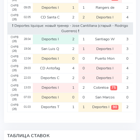
(26)
CHPB
Deportes I
1
1
Rangers de
2
09.05
(26)
CHPB
CD Santa C
2
2
Deportes I
4
02.05
(26)
❗️ Deportes Iquique: новый тренер - Jose Cantillana
(старый - Rodrigo
Guerrero)
❗️
CHPB
Deportes I
2
1
Santiago W
3
28.04
(26)
CHPB
San Luis Q
2
1
Deportes I
3
19.04
(26)
CHPB
Deportes I
0
0
Puerto Mon
0
12.04
(26)
CHPB
CD Antofag
4
0
Deportes I
4
29.03
(26)
CHPB
Deportes C
2
0
Deportes I
2
22.03
(26)
CHPB
Deportes I
1
2
Cobreloa
3
75
13.03
(26)
CHPB
Deportes I
0
0
San Marcos
0
07.03
(26)
CHPB
Deportes T
1
1
Deportes I
2
90
01.03
(26)
ТАБЛИЦА СТАВОК