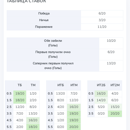
ТАБЛИЦА СТАВОК
Победа
6/20
Ничья
3/20
Поражение
11/20
Обе забили
10/20
(Голы)
Первые получили очко
6/20
(Голы)
Соперник первым получил
13/20
очко (Голы)
ТБ
ТМ
ИТБ
ИТМ
ИТ2Б
ИТ2М
0.5
19/20
1/20
0.5
13/20
7/20
0.5
16/20
4/20
1.5
18/20
2/20
1.5
8/20
12/20
1.5
14/20
6/20
2.5
12/20
8/20
2.5
4/20
16/20
2.5
5/20
15/20
3.5
7/20
13/20
3.5
1/20
19/20
3.5
0/20
20/20
4.5
4/20
16/20
4.5
1/20
19/20
5.5
2/20
18/20
5.5
0/20
20/20