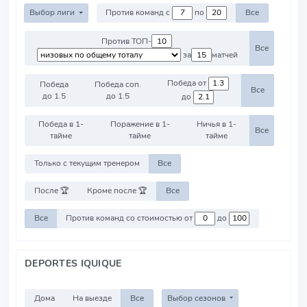
Выбор лиги
Против команд с
по
Все
Против ТОП-
Все
за
матчей
Победа от
Победа
Победа соп.
Все
до 1.5
до 1.5
до
Победа в 1-
Поражение в 1-
Ничья в 1-
Все
тайме
тайме
тайме
Только с текущим тренером
Все
После 🏆
Кроме после 🏆
Все
Все
Против команд со стоимостью от
до
DEPORTES IQUIQUE
Дома
На выезде
Все
Выбор сезонов