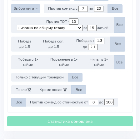
Выбор лиги
Против команд с
по
Все
Против ТОП-
Все
за
матчей
Победа от
Победа
Победа соп.
Все
до 1.5
до 1.5
до
Победа в 1-
Поражение в 1-
Ничья в 1-
Все
тайме
тайме
тайме
Только с текущим тренером
Все
После 🏆
Кроме после 🏆
Все
Все
Против команд со стоимостью от
до
Статистика обновлена