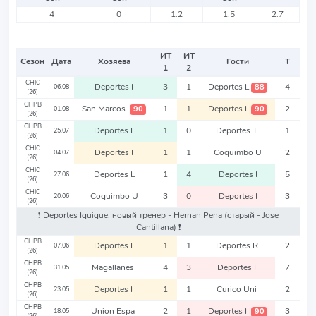
4
0
1.2
1.5
2.7
ИТ
ИТ
Сезон
Дата
Хозяева
Гости
Т
1
2
CHIC
Deportes I
3
1
Deportes L
4
88
06.08
(26)
CHPB
San Marcos
1
1
Deportes I
2
90
90
01.08
(26)
CHPB
Deportes I
1
0
Deportes T
1
25.07
(26)
CHIC
Deportes I
1
1
Coquimbo U
2
04.07
(26)
CHIC
Deportes L
1
4
Deportes I
5
27.06
(26)
CHIC
Coquimbo U
3
0
Deportes I
3
20.06
(26)
❗️ Deportes Iquique: новый тренер - Hernan Pena
(старый - Jose
Cantillana)
❗️
CHPB
Deportes I
1
1
Deportes R
2
07.06
(26)
CHPB
Magallanes
4
3
Deportes I
7
31.05
(26)
CHPB
Deportes I
1
1
Curico Uni
2
23.05
(26)
CHPB
Union Espa
2
1
Deportes I
3
90
18.05