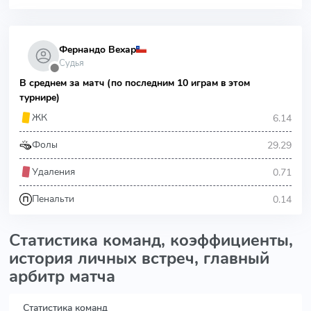
Фернандо Вехар
Судья
⬤
В среднем за матч (по последним 10 играм в этом
турнире)
6.14
ЖК
29.29
Фолы
0.71
Удаления
0.14
Пенальти
Статистика команд, коэффициенты,
история личных встреч, главный
арбитр матча
Статистика команд