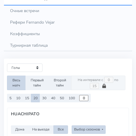
Очные встречи
Рефери Fernando Vejar
Коэффициенты
Турнирная таблица
На интервале с
по
Весь
Первый
Второй
матч
тайм
тайм
5
10
15
20
30
40
50
100
HUACHIPATO
Дома
На выезде
Все
Выбор сезонов