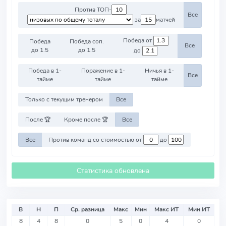
Против ТОП-
Все
за
матчей
Победа от
Победа
Победа соп.
Все
до 1.5
до 1.5
до
Победа в 1-
Поражение в 1-
Ничья в 1-
Все
тайме
тайме
тайме
Только с текущим тренером
Все
После 🏆
Кроме после 🏆
Все
Все
Против команд со стоимостью от
до
Статистика обновлена
В
Н
П
Ср. разница
Макс
Мин
Макс ИТ
Мин ИТ
8
4
8
0
5
0
4
0