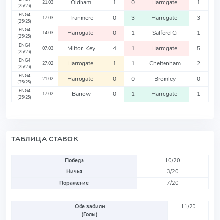
Oldham
1
0
Harrogate
1
21.03
(25/26)
ENG4
Tranmere
0
3
Harrogate
3
17.03
(25/26)
ENG4
Harrogate
0
1
Salford Ci
1
14.03
(25/26)
ENG4
Milton Key
4
1
Harrogate
5
07.03
(25/26)
ENG4
Harrogate
1
1
Cheltenham
2
27.02
(25/26)
ENG4
Harrogate
0
0
Bromley
0
21.02
(25/26)
ENG4
Barrow
0
1
Harrogate
1
17.02
(25/26)
ТАБЛИЦА СТАВОК
Победа
10/20
Ничья
3/20
Поражение
7/20
Обе забили
11/20
(Голы)