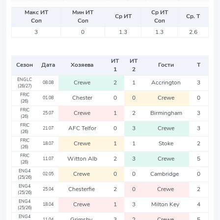
Макс ИТ
Мин ИТ
Ср ИТ
Ср ИТ
Ср. Т
Соп
Соп
Соп
3
0
1.3
1.3
2.6
ИТ
ИТ
Сезон
Дата
Хозяева
Гости
Т
1
2
ENGLC
Crewe
2
1
Accrington
3
08.08
(26/27)
FRIC
Chester
0
0
Crewe
0
01.08
(26)
FRIC
Crewe
1
2
Birmingham
3
25.07
(26)
FRIC
AFC Telfor
0
3
Crewe
3
21.07
(26)
FRIC
Crewe
1
1
Stoke
2
18.07
(26)
FRIC
Witton Alb
2
3
Crewe
5
11.07
(26)
ENG4
Crewe
0
0
Cambridge
0
02.05
(25/26)
ENG4
Chesterfie
2
0
Crewe
2
25.04
(25/26)
ENG4
Crewe
1
3
Milton Key
4
18.04
(25/26)
ENG4
Grimsby
3
2
Crewe
5
11.04