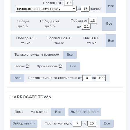
Против ТОП-
Все
за
матчей
Победа от
Победа
Победа соп.
Все
до 1.5
до 1.5
до
Победа в 1-
Поражение в 1-
Ничья в 1-
Все
тайме
тайме
тайме
Только с текущим тренером
Все
После 🏆
Кроме после 🏆
Все
Все
Против команд со стоимостью от
до
HARROGATE TOWN
Дома
На выезде
Все
Выбор сезонов
Выбор лиги
Против команд с
по
Все