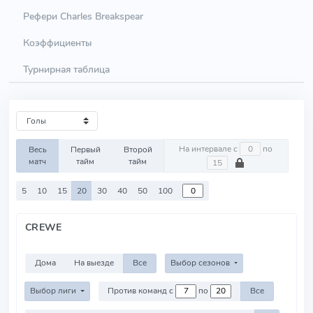
Рефери Charles Breakspear
Коэффициенты
Турнирная таблица
На интервале с
по
Весь
Первый
Второй
матч
тайм
тайм
5
10
15
20
30
40
50
100
CREWE
Дома
На выезде
Все
Выбор сезонов
Выбор лиги
Против команд с
по
Все