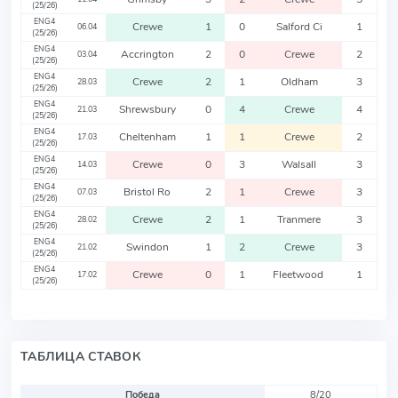
(25/26)
ENG4
Crewe
1
0
Salford Ci
1
06.04
(25/26)
ENG4
Accrington
2
0
Crewe
2
03.04
(25/26)
ENG4
Crewe
2
1
Oldham
3
28.03
(25/26)
ENG4
Shrewsbury
0
4
Crewe
4
21.03
(25/26)
ENG4
Cheltenham
1
1
Crewe
2
17.03
(25/26)
ENG4
Crewe
0
3
Walsall
3
14.03
(25/26)
ENG4
Bristol Ro
2
1
Crewe
3
07.03
(25/26)
ENG4
Crewe
2
1
Tranmere
3
28.02
(25/26)
ENG4
Swindon
1
2
Crewe
3
21.02
(25/26)
ENG4
Crewe
0
1
Fleetwood
1
17.02
(25/26)
ТАБЛИЦА СТАВОК
Победа
8/20