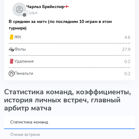
Чарльз Брейкспир
Судья
⬤
В среднем за матч (по последним 10 играм в этом
турнире)
4.6
ЖК
27.9
Фолы
0.2
Удаления
0.2
Пенальти
Статистика команд, коэффициенты,
история личных встреч, главный
арбитр матча
Статистика команд
Очные встречи