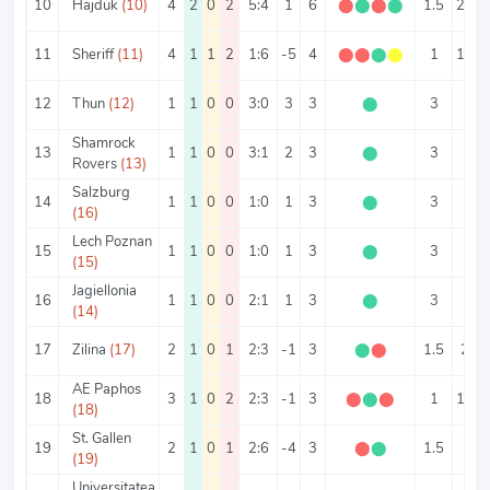
10
Hajduk
(10)
4
2
0
2
5:4
1
6
⬤
⬤
⬤
⬤
1.5
2.25
11
Sheriff
(11)
4
1
1
2
1:6
-5
4
⬤
⬤
⬤
⬤
1
1.75
12
Thun
(12)
1
1
0
0
3:0
3
3
⬤
3
3
Shamrock
13
1
1
0
0
3:1
2
3
⬤
3
4
Rovers
(13)
Salzburg
14
1
1
0
0
1:0
1
3
⬤
3
1
(16)
Lech Poznan
15
1
1
0
0
1:0
1
3
⬤
3
1
(15)
Jagiellonia
16
1
1
0
0
2:1
1
3
⬤
3
3
(14)
17
Zilina
(17)
2
1
0
1
2:3
-1
3
⬤
⬤
1.5
2.5
AE Paphos
18
3
1
0
2
2:3
-1
3
⬤
⬤
⬤
1
1.67
(18)
St. Gallen
19
2
1
0
1
2:6
-4
3
⬤
⬤
1.5
4
(19)
Universitatea