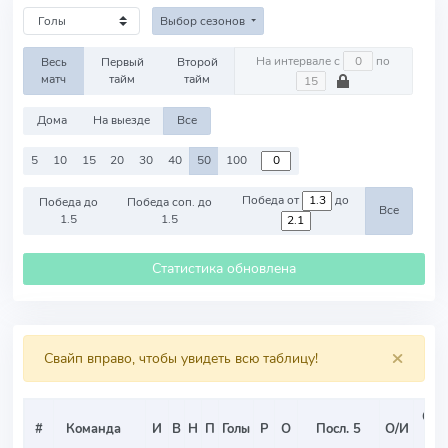
Выбор сезонов
На интервале с
по
Весь
Первый
Второй
матч
тайм
тайм
Дома
На выезде
Все
5
10
15
20
30
40
50
100
Победа от
до
Победа до
Победа соп. до
Все
1.5
1.5
Статистика обновлена
×
Свайп вправо, чтобы увидеть всю таблицу!
Ср
#
Команда
И
В
Н
П
Голы
Р
О
Посл. 5
О/И
Т