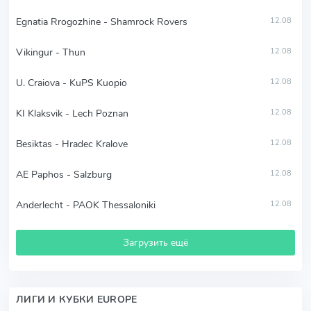
Egnatia Rrogozhine - Shamrock Rovers
12.08
Vikingur - Thun
12.08
U. Craiova - KuPS Kuopio
12.08
KI Klaksvik - Lech Poznan
12.08
Besiktas - Hradec Kralove
12.08
AE Paphos - Salzburg
12.08
Anderlecht - PAOK Thessaloniki
12.08
Загрузить ещё
ЛИГИ И КУБКИ EUROPE