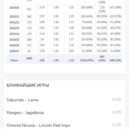
519
(24%)
2.74
1.59
1.15
245
(48%)
119
147
(29%)
2019/20
511
(23%)
2.97
1.62
1.35
160
(44%)
69
(19%)
133
(37%)
2020/21
362
2.69
1.46
1.23
75
(43%)
49
(28%)
51
(29%)
2021/22
175
2.62
1.53
1.09
85
(49%)
42
(24%)
48
(27%)
2022/23
175
3.14
1.91
1.22
90
(51%)
36
(21%)
49
(28%)
2023/24
175
2.8
1.62
1.17
134
(50%)
55
(20%)
80
(30%)
2024/25
269
2.63
1.47
1.16
129
(48%)
55
(20%)
87
(32%)
2025/26
271
2.35
1.42
0.93
21
(49%)
10
(23%)
12
(28%)
2026/27
43
843
3645
Итого
2.69
1.55
1.14
1720
(47%)
(23%)
1082
(3%)
БЛИЖАЙШИЕ ИГРЫ
Saburtalo - Larne
10.08
Rangers - Jagiellonia
12.08
Omonia Nicosia - Lincoln Red Imps
12.08