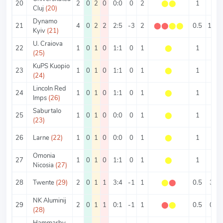
20
2
0
2
0
0:0
0
2
⬤
⬤
1
0
Cluj
(20)
Dynamo
21
4
0
2
2
2:5
-3
2
⬤
⬤
⬤
⬤
0.5
1.75
Kyiv
(21)
U. Craiova
22
1
0
1
0
1:1
0
1
⬤
1
2
(25)
KuPS Kuopio
23
1
0
1
0
1:1
0
1
⬤
1
2
(24)
Lincoln Red
24
1
0
1
0
1:1
0
1
⬤
1
2
Imps
(26)
Saburtalo
25
1
0
1
0
0:0
0
1
⬤
1
0
(23)
26
Larne
(22)
1
0
1
0
0:0
0
1
⬤
1
0
Omonia
27
1
0
1
0
1:1
0
1
⬤
1
2
Nicosia
(27)
28
Twente
(29)
2
0
1
1
3:4
-1
1
⬤
⬤
0.5
3.5
NK Aluminij
29
2
0
1
1
0:1
-1
1
⬤
⬤
0.5
0.5
(28)
Hammarby