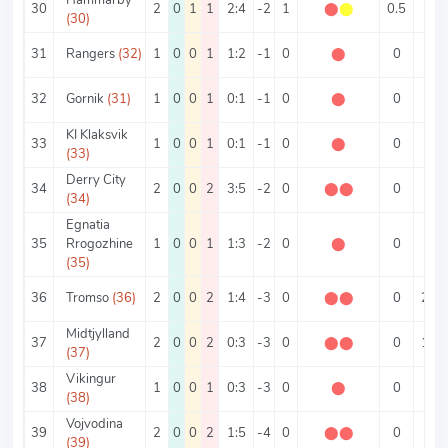
30
2
0
1
1
2:4
-2
1
⬤
⬤
0.5
3
(30)
31
Rangers
(32)
1
0
0
1
1:2
-1
0
⬤
0
3
32
Gornik
(31)
1
0
0
1
0:1
-1
0
⬤
0
1
KI Klaksvik
33
1
0
0
1
0:1
-1
0
⬤
0
1
(33)
Derry City
34
2
0
0
2
3:5
-2
0
⬤
⬤
0
4
(34)
Egnatia
35
Rrogozhine
1
0
0
1
1:3
-2
0
⬤
0
4
(35)
36
Tromso
(36)
2
0
0
2
1:4
-3
0
⬤
⬤
0
2.5
Midtjylland
37
2
0
0
2
0:3
-3
0
⬤
⬤
0
1.5
(37)
Vikingur
38
1
0
0
1
0:3
-3
0
⬤
0
3
(38)
Vojvodina
39
2
0
0
2
1:5
-4
0
⬤
⬤
0
3
(39)