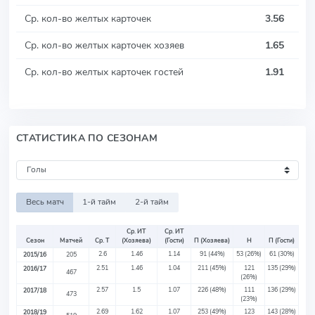
Ср. кол-во желтых карточек
3.56
Ср. кол-во желтых карточек хозяев
1.65
Ср. кол-во желтых карточек гостей
1.91
СТАТИСТИКА ПО СЕЗОНАМ
Весь матч
1-й тайм
2-й тайм
Ср. ИТ
Ср. ИТ
Сезон
Матчей
Ср. Т
(Хозяева)
(Гости)
П (Хозяева)
Н
П (Гости)
2.6
1.46
1.14
91
(44%)
53
(26%)
61
(30%)
2015/16
205
2.51
1.46
1.04
211
(45%)
121
135
(29%)
2016/17
467
(26%)
2.57
1.5
1.07
226
(48%)
111
136
(29%)
2017/18
473
(23%)
2.69
1.62
1.07
253
(49%)
123
143
(28%)
2018/19