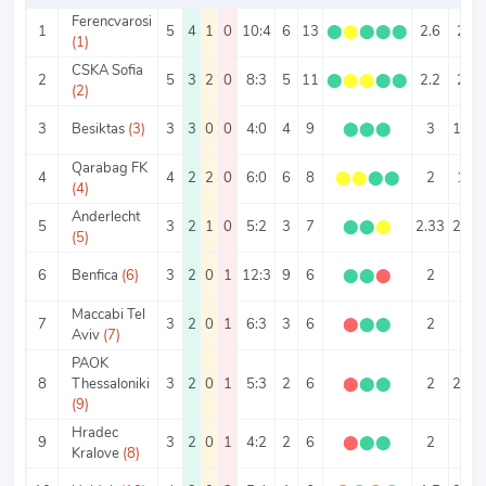
Ferencvarosi
1
5
4
1
0
10:4
6
13
⬤
⬤
⬤
⬤
⬤
2.6
2.8
(1)
CSKA Sofia
2
5
3
2
0
8:3
5
11
⬤
⬤
⬤
⬤
⬤
2.2
2.2
(2)
3
Besiktas
(3)
3
3
0
0
4:0
4
9
⬤
⬤
⬤
3
1.33
Qarabag FK
4
4
2
2
0
6:0
6
8
⬤
⬤
⬤
⬤
2
1.5
(4)
Anderlecht
5
3
2
1
0
5:2
3
7
⬤
⬤
⬤
2.33
2.33
(5)
6
Benfica
(6)
3
2
0
1
12:3
9
6
⬤
⬤
⬤
2
5
Maccabi Tel
7
3
2
0
1
6:3
3
6
⬤
⬤
⬤
2
3
Aviv
(7)
PAOK
8
Thessaloniki
3
2
0
1
5:3
2
6
⬤
⬤
⬤
2
2.67
(9)
Hradec
9
3
2
0
1
4:2
2
6
⬤
⬤
⬤
2
2
Kralove
(8)