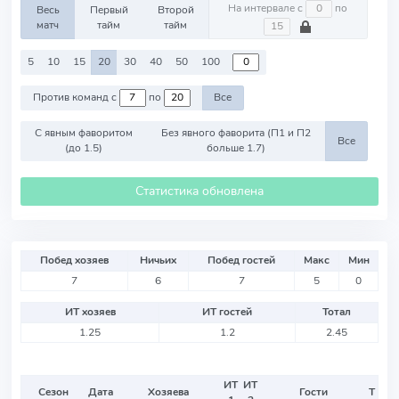
На интервале с
по
Весь
Первый
Второй
матч
тайм
тайм
5
10
15
20
30
40
50
100
Против команд с
по
Все
С явным фаворитом
Без явного фаворита (П1 и П2
Все
(до 1.5)
больше 1.7)
Статистика обновлена
Побед хозяев
Ничьих
Побед гостей
Макс
Мин
7
6
7
5
0
ИТ хозяев
ИТ гостей
Тотал
1.25
1.2
2.45
ИТ
ИТ
Сезон
Дата
Хозяева
Гости
Т