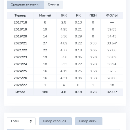
Средние значения
Суммы
Турнир
Матчей
ЖК
КК
ПЕН
ФОЛЫ
2017/18
8
2.5
0.13
0
—
2018/19
19
4.95
0.21
0
39.53
2019/20
14
5.36
0.29
0
34.43
2020/21
27
4.89
0.22
0.33
33.54
*
2021/22
22
4.77
0.18
0.05
27.86
2022/23
19
5.58
0.05
0.26
30.89
2023/24
18
5.33
0.22
0.28
30.94
2024/25
16
4.19
0.25
0.56
32.5
2025/26
16
4.31
0.06
0.38
28.06
2026/27
1
4
0
1
18
Итого
160
4.8
0.18
0.23
32.11
*
Выбор сезонов
Выбор лиги