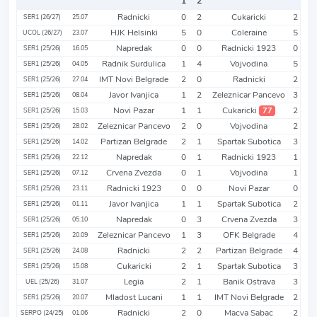
1
2
Radnicki
0
2
Cukaricki
2
SER1 (26/27)
25.07
HJK Helsinki
5
0
Coleraine
5
UCOL (26/27)
23.07
Napredak
0
0
Radnicki 1923
0
SER1 (25/26)
16.05
Radnik Surdulica
1
4
Vojvodina
5
SER1 (25/26)
04.05
IMT Novi Belgrade
2
0
Radnicki
2
SER1 (25/26)
27.04
Javor Ivanjica
1
2
Zeleznicar Pancevo
3
SER1 (25/26)
08.04
Novi Pazar
1
1
Cukaricki
2
77
SER1 (25/26)
15.03
Zeleznicar Pancevo
2
0
Vojvodina
2
SER1 (25/26)
28.02
Partizan Belgrade
2
1
Spartak Subotica
3
SER1 (25/26)
14.02
Napredak
0
1
Radnicki 1923
1
SER1 (25/26)
22.12
Crvena Zvezda
0
1
Vojvodina
1
SER1 (25/26)
07.12
Radnicki 1923
0
0
Novi Pazar
0
SER1 (25/26)
23.11
Javor Ivanjica
1
1
Spartak Subotica
2
SER1 (25/26)
01.11
Napredak
0
3
Crvena Zvezda
3
SER1 (25/26)
05.10
Zeleznicar Pancevo
1
3
OFK Belgrade
4
SER1 (25/26)
20.09
Radnicki
2
2
Partizan Belgrade
4
SER1 (25/26)
24.08
Cukaricki
2
1
Spartak Subotica
3
SER1 (25/26)
15.08
Legia
2
1
Banik Ostrava
3
UEL (25/26)
31.07
Mladost Lucani
1
1
IMT Novi Belgrade
2
SER1 (25/26)
20.07
Radnicki
2
0
Macva Sabac
2
SERPO (24/25)
01.06