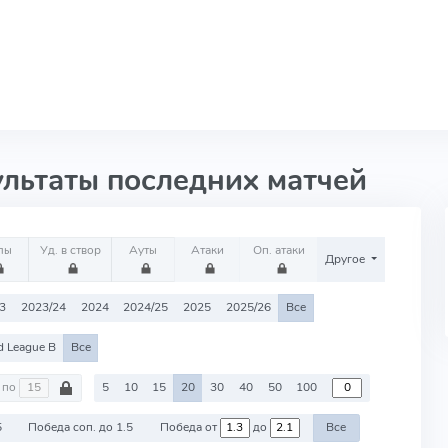
ультаты последних матчей
лы
Уд. в створ
Ауты
Атаки
Оп. атаки
Другое
3
2023/24
2024
2024/25
2025
2025/26
Все
d League B
Все
по
5
10
15
20
30
40
50
100
5
Победа соп. до 1.5
Победа от
до
Все