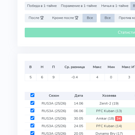
Победа в 1-тайме
Поражение в 1-тайме
Ничья в 1-тайме
В
После 🏆
Кроме после 🏆
Все
Все
Статист
В
Н
П
Ср. разница
Макс
Мин
Макс И
5
6
9
-0.4
4
0
3
Сезон
Дата
Хозяева
RUS3A
(25/26)
14.06
Zenit-2
(19)
RUS3A
(25/26)
06.06
PFC Kuban
(13)
RUS3A
(25/26)
30.05
Amkar
(18)
34
RUS3A
(25/26)
24.05
PFC Kuban
(14)
RUS3A
(25/26)
20.05
Dynamo Bry
(17)