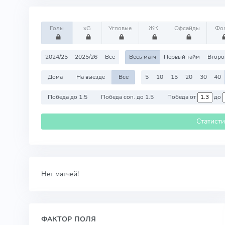
Голы
xG
Угловые
ЖК
Офсайды
Фо
2024/25
2025/26
Все
Весь матч
Первый тайм
Второ
Дома
На выезде
Все
5
10
15
20
30
40
Победа до 1.5
Победа соп. до 1.5
Победа от
до
Статист
Нет матчей!
ФАКТОР ПОЛЯ