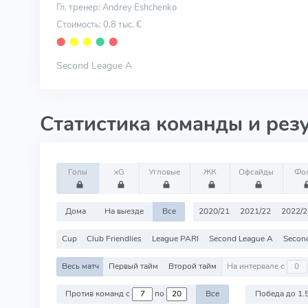
Гл. тренер: Andrey Eshchenko
Стоимость: 0.8 тыс. €
⬤
⬤
⬤
⬤
⬤
Second League A
Статистика команды и рез
Голы
xG
Угловые
ЖК
Офсайды
Фо
Дома
На выезде
Все
2020/21
2021/22
2022/2
Cup
Club Friendlies
League PARI
Second League A
Secon
Весь матч
Первый тайм
Второй тайм
На интервале с
Против команд с
по
Все
Победа до 1.