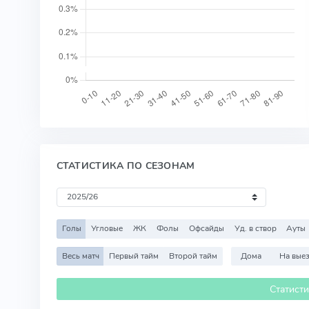
СТАТИСТИКА ПО СЕЗОНАМ
Голы
Угловые
ЖК
Фолы
Офсайды
Уд. в створ
Ауты
Весь матч
Первый тайм
Второй тайм
Дома
На вые
Статист