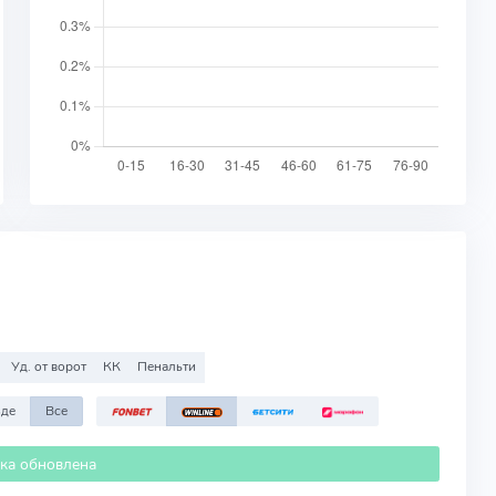
Уд. от ворот
КК
Пенальти
зде
Все
ика обновлена