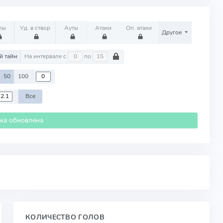
лы
Уд. в створ
Ауты
Атаки
Оп. атаки
Другое
й тайм
На интервале с
по
50
100
Все
ика обновлена
КОЛИЧЕСТВО ГОЛОВ