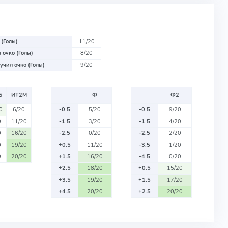
 (Голы)
11/20
 очко (Голы)
8/20
учил очко (Голы)
9/20
Б
ИТ2М
Ф
Ф2
0
6/20
-0.5
5/20
-0.5
9/20
0
11/20
-1.5
3/20
-1.5
4/20
0
16/20
-2.5
0/20
-2.5
2/20
0
19/20
+0.5
11/20
-3.5
1/20
0
20/20
+1.5
16/20
-4.5
0/20
+2.5
18/20
+0.5
15/20
+3.5
19/20
+1.5
17/20
+4.5
20/20
+2.5
20/20