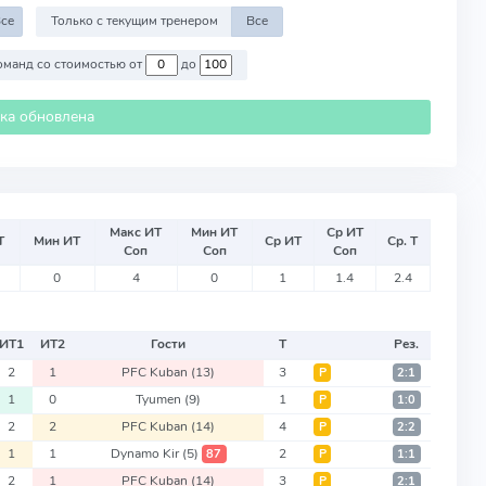
се
Только с текущим тренером
Все
Против команд со стоимостью от
до
ика обновлена
Макс ИТ
Мин ИТ
Ср ИТ
Т
Мин ИТ
Ср ИТ
Ср. Т
Соп
Соп
Соп
0
4
0
1
1.4
2.4
ИТ
1
ИТ
2
Гости
Т
Рез.
2
1
PFC Kuban
(13)
3
Р
2:1
1
0
Tyumen
(9)
1
Р
1:0
2
2
PFC Kuban
(14)
4
Р
2:2
1
1
Dynamo Kir
(5)
2
87
Р
1:1
2
1
PFC Kuban
(14)
3
Р
2:1