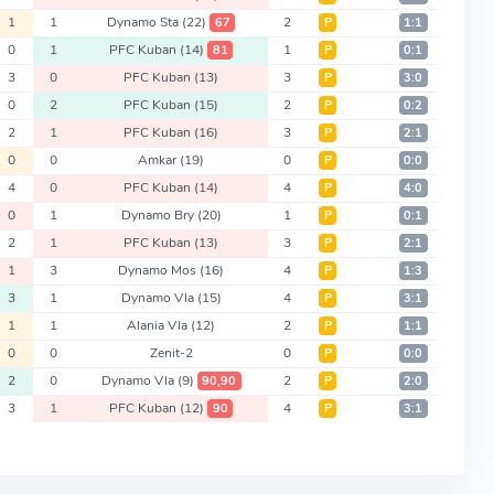
1
1
Dynamo Sta
(22)
2
67
Р
1:1
0
1
PFC Kuban
(14)
1
81
Р
0:1
3
0
PFC Kuban
(13)
3
Р
3:0
0
2
PFC Kuban
(15)
2
Р
0:2
2
1
PFC Kuban
(16)
3
Р
2:1
0
0
Amkar
(19)
0
Р
0:0
4
0
PFC Kuban
(14)
4
Р
4:0
0
1
Dynamo Bry
(20)
1
Р
0:1
2
1
PFC Kuban
(13)
3
Р
2:1
1
3
Dynamo Mos
(16)
4
Р
1:3
3
1
Dynamo Vla
(15)
4
Р
3:1
1
1
Alania Vla
(12)
2
Р
1:1
0
0
Zenit-2
0
Р
0:0
2
0
Dynamo Vla
(9)
2
90,90
Р
2:0
3
1
PFC Kuban
(12)
4
90
Р
3:1