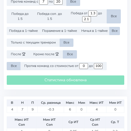
Против команд с
по
Все
Победа от
до
Победа до
Победа соп. до
Все
1.5
1.5
Победа в 1-тайме
Поражение в 1-тайме
Ничья в 1-тайме
Все
Только с текущим тренером
Все
После 🏆
Кроме после 🏆
Все
Все
Против команд со стоимостью от
до
Статистика обновлена
В
Н
П
Ср. разница
Макс
Мин
Макс ИТ
Мин ИТ
4
7
9
-0.3
6
0
4
0
Макс ИТ
Мин ИТ
Ср ИТ
Ср ИТ
Ср. Т
Соп
Соп
Соп