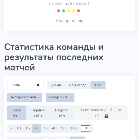
Стоимость: 65.5 млн. €
⬤
⬤
⬤
⬤
⬤
Championship
Статистика команды и
результаты последних
матчей
Дома
На выезде
Все
Выбор сезонов
Выбор лиги
На интервале с
по
Весь
Первый
Второй
матч
тайм
тайм
5
10
15
20
30
40
50
100