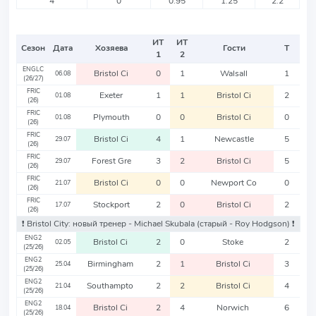
4
0
0.95
1.25
2.2
ИТ
ИТ
Сезон
Дата
Хозяева
Гости
Т
1
2
ENGLC
Bristol Ci
0
1
Walsall
1
06.08
(26/27)
FRIC
Exeter
1
1
Bristol Ci
2
01.08
(26)
FRIC
Plymouth
0
0
Bristol Ci
0
01.08
(26)
FRIC
Bristol Ci
4
1
Newcastle
5
29.07
(26)
FRIC
Forest Gre
3
2
Bristol Ci
5
29.07
(26)
FRIC
Bristol Ci
0
0
Newport Co
0
21.07
(26)
FRIC
Stockport
2
0
Bristol Ci
2
17.07
(26)
❗️ Bristol City: новый тренер - Michael Skubala
(старый - Roy Hodgson)
❗️
ENG2
Bristol Ci
2
0
Stoke
2
02.05
(25/26)
ENG2
Birmingham
2
1
Bristol Ci
3
25.04
(25/26)
ENG2
Southampto
2
2
Bristol Ci
4
21.04
(25/26)
ENG2
Bristol Ci
2
4
Norwich
6
18.04
(25/26)