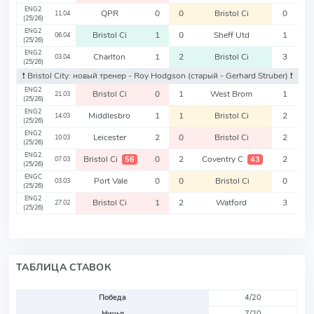
ENG2
QPR
0
0
Bristol Ci
0
11.04
(25/26)
ENG2
Bristol Ci
1
0
Sheff Utd
1
06.04
(25/26)
ENG2
Charlton
1
2
Bristol Ci
3
03.04
(25/26)
❗️ Bristol City: новый тренер - Roy Hodgson
(старый - Gerhard Struber)
❗️
ENG2
Bristol Ci
0
1
West Brom
1
21.03
(25/26)
ENG2
Middlesbro
1
1
Bristol Ci
2
14.03
(25/26)
ENG2
Leicester
2
0
Bristol Ci
2
10.03
(25/26)
ENG2
Bristol Ci
0
2
Coventry C
2
56
43
07.03
(25/26)
ENGC
Port Vale
0
0
Bristol Ci
0
03.03
(25/26)
ENG2
Bristol Ci
1
2
Watford
3
27.02
(25/26)
ТАБЛИЦА СТАВОК
Победа
4/20
Ничья
7/20