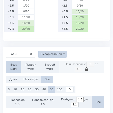
-2.5
1/20
-2.5
0/20
-3.5
0/20
+0.5
16/20
+0.5
11/20
+1.5
18/20
+1.5
16/20
+2.5
19/20
+2.5
20/20
+3.5
20/20
Выбор сезонов
На интервале с
по
Весь
Первый
Второй
матч
тайм
тайм
Дома
На выезде
Все
5
10
15
20
30
40
50
100
Победа от
до
Победа до
Победа соп. до
Все
1.5
1.5