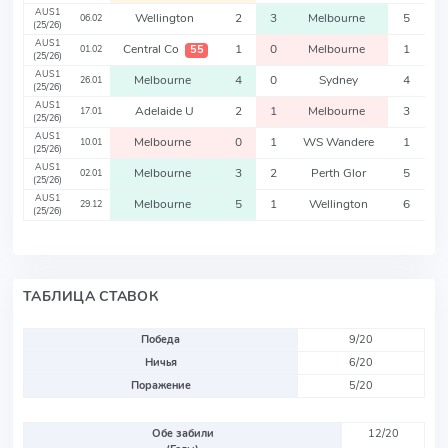
AUS1
Wellington
2
3
Melbourne
5
06.02
(25/26)
AUS1
Central Co
1
0
Melbourne
1
55
01.02
(25/26)
AUS1
Melbourne
4
0
Sydney
4
26.01
(25/26)
AUS1
Adelaide U
2
1
Melbourne
3
17.01
(25/26)
AUS1
Melbourne
0
1
WS Wandere
1
10.01
(25/26)
AUS1
Melbourne
3
2
Perth Glor
5
02.01
(25/26)
AUS1
Melbourne
5
1
Wellington
6
29.12
(25/26)
ТАБЛИЦА СТАВОК
Победа
9/20
Ничья
6/20
Поражение
5/20
Обе забили
12/20