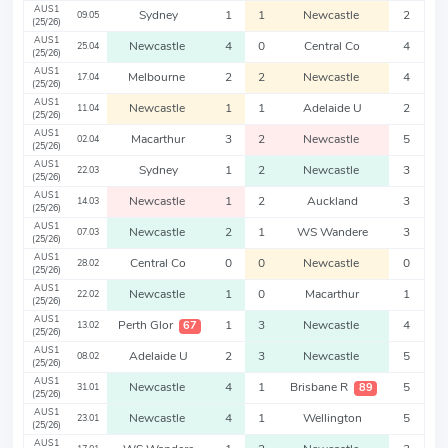
AUS1
Sydney
1
1
Newcastle
2
09.05
(25/26)
AUS1
Newcastle
4
0
Central Co
4
25.04
(25/26)
AUS1
Melbourne
2
2
Newcastle
4
17.04
(25/26)
AUS1
Newcastle
1
1
Adelaide U
2
11.04
(25/26)
AUS1
Macarthur
3
2
Newcastle
5
02.04
(25/26)
AUS1
Sydney
1
2
Newcastle
3
22.03
(25/26)
AUS1
Newcastle
1
2
Auckland
3
14.03
(25/26)
AUS1
Newcastle
2
1
WS Wandere
3
07.03
(25/26)
AUS1
Central Co
0
0
Newcastle
0
28.02
(25/26)
AUS1
Newcastle
1
0
Macarthur
1
22.02
(25/26)
AUS1
Perth Glor
1
3
Newcastle
4
67
13.02
(25/26)
AUS1
Adelaide U
2
3
Newcastle
5
08.02
(25/26)
AUS1
Newcastle
4
1
Brisbane R
5
89
31.01
(25/26)
AUS1
Newcastle
4
1
Wellington
5
23.01
(25/26)
AUS1