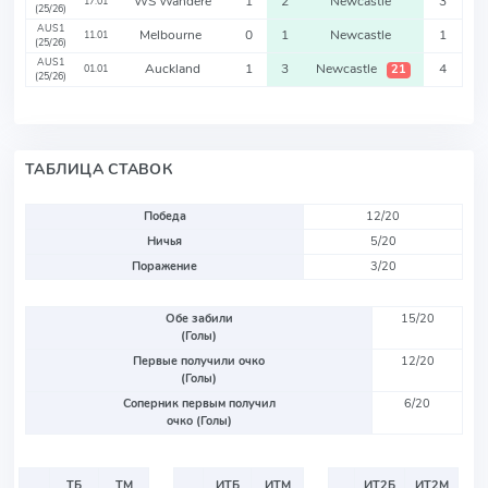
WS Wandere
1
2
Newcastle
3
17.01
(25/26)
AUS1
Melbourne
0
1
Newcastle
1
11.01
(25/26)
AUS1
Auckland
1
3
Newcastle
4
21
01.01
(25/26)
ТАБЛИЦА СТАВОК
Победа
12/20
Ничья
5/20
Поражение
3/20
Обе забили
15/20
(Голы)
Первые получили очко
12/20
(Голы)
Соперник первым получил
6/20
очко (Голы)
ТБ
ТМ
ИТБ
ИТМ
ИТ2Б
ИТ2М