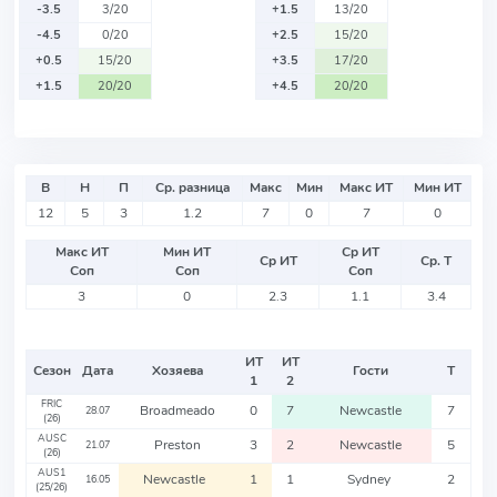
-3.5
3/20
+1.5
13/20
-4.5
0/20
+2.5
15/20
+0.5
15/20
+3.5
17/20
+1.5
20/20
+4.5
20/20
В
Н
П
Ср. разница
Макс
Мин
Макс ИТ
Мин ИТ
12
5
3
1.2
7
0
7
0
Макс ИТ
Мин ИТ
Ср ИТ
Ср ИТ
Ср. Т
Соп
Соп
Соп
3
0
2.3
1.1
3.4
ИТ
ИТ
Сезон
Дата
Хозяева
Гости
Т
1
2
FRIC
Broadmeado
0
7
Newcastle
7
28.07
(26)
AUSC
Preston
3
2
Newcastle
5
21.07
(26)
AUS1
Newcastle
1
1
Sydney
2
16.05
(25/26)