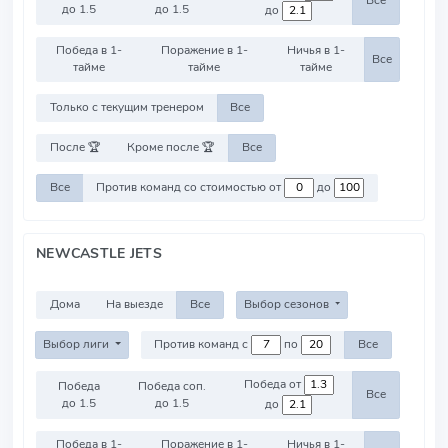
Все
до 1.5
до 1.5
до
Победа в 1-
Поражение в 1-
Ничья в 1-
Все
тайме
тайме
тайме
Только с текущим тренером
Все
После 🏆
Кроме после 🏆
Все
Все
Против команд со стоимостью от
до
NEWCASTLE JETS
Дома
На выезде
Все
Выбор сезонов
Выбор лиги
Против команд с
по
Все
Победа от
Победа
Победа соп.
Все
до 1.5
до 1.5
до
Победа в 1-
Поражение в 1-
Ничья в 1-