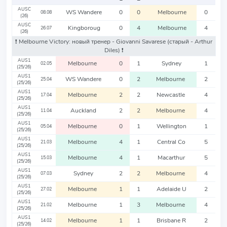
AUSC
WS Wandere
0
0
Melbourne
0
08.08
(26)
AUSC
Kingboroug
0
4
Melbourne
4
26.07
(26)
❗️ Melbourne Victory: новый тренер - Giovanni Savarese
(старый - Arthur
Diles)
❗️
AUS1
Melbourne
0
1
Sydney
1
02.05
(25/26)
AUS1
WS Wandere
0
2
Melbourne
2
25.04
(25/26)
AUS1
Melbourne
2
2
Newcastle
4
17.04
(25/26)
AUS1
Auckland
2
2
Melbourne
4
11.04
(25/26)
AUS1
Melbourne
0
1
Wellington
1
05.04
(25/26)
AUS1
Melbourne
4
1
Central Co
5
21.03
(25/26)
AUS1
Melbourne
4
1
Macarthur
5
15.03
(25/26)
AUS1
Sydney
2
2
Melbourne
4
07.03
(25/26)
AUS1
Melbourne
1
1
Adelaide U
2
27.02
(25/26)
AUS1
Melbourne
1
3
Melbourne
4
21.02
(25/26)
AUS1
Melbourne
1
1
Brisbane R
2
14.02
(25/26)