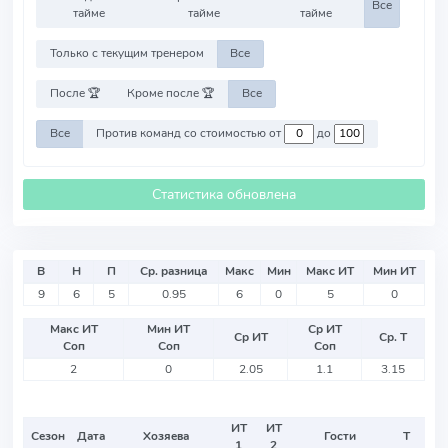
Все
тайме
тайме
тайме
Только с текущим тренером
Все
После 🏆
Кроме после 🏆
Все
Все
Против команд со стоимостью от
до
Статистика обновлена
В
Н
П
Ср. разница
Макс
Мин
Макс ИТ
Мин ИТ
9
6
5
0.95
6
0
5
0
Макс ИТ
Мин ИТ
Ср ИТ
Ср ИТ
Ср. Т
Соп
Соп
Соп
2
0
2.05
1.1
3.15
ИТ
ИТ
Сезон
Дата
Хозяева
Гости
Т
1
2