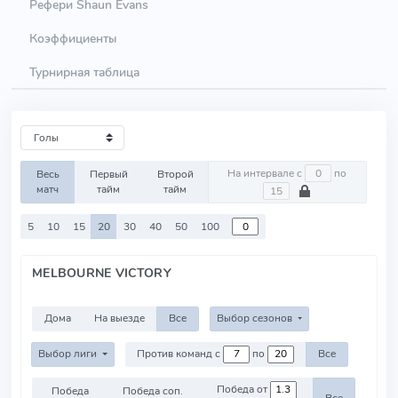
Рефери Shaun Evans
Коэффициенты
Турнирная таблица
На интервале с
по
Весь
Первый
Второй
матч
тайм
тайм
5
10
15
20
30
40
50
100
MELBOURNE VICTORY
Дома
На выезде
Все
Выбор сезонов
Выбор лиги
Против команд с
по
Все
Победа от
Победа
Победа соп.