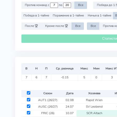
Против команд с
по
Все
Победа до 1.
Победа в 1-тайме
Поражение в 1-тайме
Ничья в 1-тайме
В
После 🏆
Кроме после 🏆
Все
Все
Статист
В
Н
П
Ср. разница
Макс
Мин
Макс И
7
6
7
-0.15
5
0
3
Сезон
Дата
Хозяева
И
AUT1
(26/27)
02.08
Rapid Wien
AUSC
(26/27)
24.07
SV Leobend
FRIC
(26)
10.07
SCR Altach