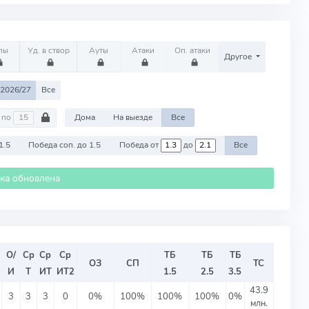
лы
Уд. в створ
Ауты
Атаки
Оп. атаки
Другое
2026/27
Все
по
Дома
На выезде
Все
1.5
Победа соп. до 1.5
Победа от
до
Все
ика обновлена
О/
Ср
Ср
Ср
ТБ
ТБ
ТБ
ОЗ
СП
ТС
И
Т
ИТ
ИТ2
1.5
2.5
3.5
43.9
3
3
3
0
0%
100%
100%
100%
0%
млн.