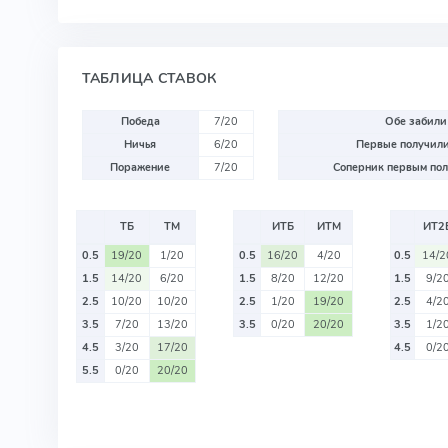
ТАБЛИЦА СТАВОК
Победа
7/20
Обе забили
Ничья
6/20
Первые получили
Поражение
7/20
Соперник первым пол
ТБ
ТМ
ИТБ
ИТМ
ИТ2
0.5
19/20
1/20
0.5
16/20
4/20
0.5
14/2
1.5
14/20
6/20
1.5
8/20
12/20
1.5
9/2
2.5
10/20
10/20
2.5
1/20
19/20
2.5
4/2
3.5
7/20
13/20
3.5
0/20
20/20
3.5
1/2
4.5
3/20
17/20
4.5
0/2
5.5
0/20
20/20