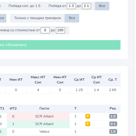
5
Победа соп. до 1.5
Победа от
до
Все
се
Только с текущим тренером
Все
Против команд со стоимостью от
до
ика обновлена
Макс ИТ
Мин ИТ
Ср ИТ
Т
Мин ИТ
Ср ИТ
Ср. Т
Соп
Соп
Соп
0
4
0
1.25
1.4
2.65
Т
1
ИТ
2
Гости
Т
Рез.
1
0
SCR Altach
1
Р
1:0
0
1
SCR Altach
1
Р
0:1
1
0
Vaduz
1
1:0