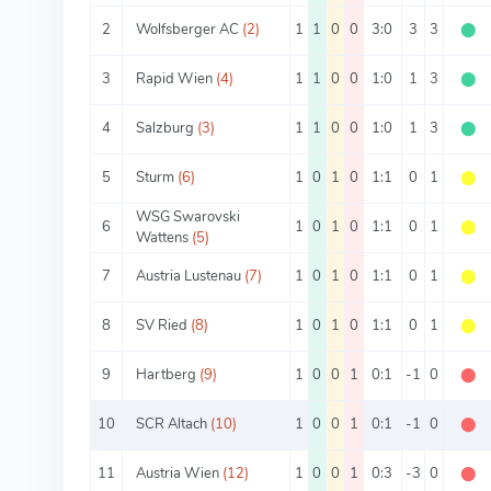
2
Wolfsberger AC
(2)
1
1
0
0
3:0
3
3
⬤
3
Rapid Wien
(4)
1
1
0
0
1:0
1
3
⬤
4
Salzburg
(3)
1
1
0
0
1:0
1
3
⬤
5
Sturm
(6)
1
0
1
0
1:1
0
1
⬤
WSG Swarovski
6
1
0
1
0
1:1
0
1
⬤
Wattens
(5)
7
Austria Lustenau
(7)
1
0
1
0
1:1
0
1
⬤
8
SV Ried
(8)
1
0
1
0
1:1
0
1
⬤
9
Hartberg
(9)
1
0
0
1
0:1
-1
0
⬤
10
SCR Altach
(10)
1
0
0
1
0:1
-1
0
⬤
11
Austria Wien
(12)
1
0
0
1
0:3
-3
0
⬤