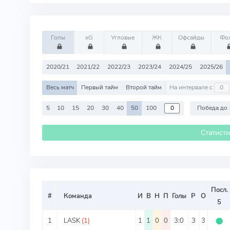
Голы
xG
Угловые
ЖК
Офсайды
Фо
2020/21
2021/22
2022/23
2023/24
2024/25
2025/26
Весь матч
Первый тайм
Второй тайм
На интервале с
5
10
15
20
30
40
50
100
Победа до 
Статист
Посл.
#
Команда
И
В
Н
П
Голы
Р
О
5
1
LASK
(1)
1
1
0
0
3:0
3
3
⬤