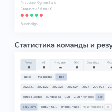
Гл. тренер: Ognjen Zaric
Стоимость: 8.9 млн. €
⬤
⬤
⬤
⬤
⬤
Bundesliga
Статистика команды и рез
Голы
xG
Угловые
ЖК
Офсайды
Фо
Дома
На выезде
Все
2020/21
2021/22
2022/23
2023/24
2024
2024/25
20
Europa League
Bundesliga
Cup
Club Friendlies
Все
Весь матч
Первый тайм
Второй тайм
На интервале с