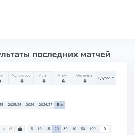
ультаты последних матчей
лы
Уд. в створ
Ауты
Атаки
Оп. атаки
Другое
25
2025/26
2026
2026/27
Все
по
5
10
15
20
30
40
50
100