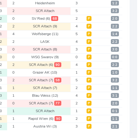
1
2
Heidenheim
3
1:2
3
2
SCR Altach
5
3:2
2
0
SV Ried
(6)
2
68
Р
2:0
2
2
SCR Altach
(9)
4
Р
2:2
1
4
Wolfsberge
(11)
5
Р
1:4
2
2
LASK
4
Р
2:2
3
0
SCR Altach
(8)
3
Р
3:0
0
0
WSG Swarov
(9)
0
Р
0:0
2
2
SCR Altach
(6)
4
90
Р
2:2
1
0
Grazer AK
(10)
1
Р
1:0
3
2
SCR Altach
(7)
5
58
Р
3:2
1
1
SCR Altach
(7)
2
Р
1:1
3
1
Blau Weiss
(12)
4
Р
3:1
2
0
SCR Altach
(7)
2
77
Р
2:0
0
1
SCR Altach
1
Р
0:1
1
1
Rapid Wien
(6)
2
90
Р
1:1
2
1
Austria Wi
(3)
3
Р
2:1