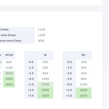
 (Голы)
11/20
 очко (Голы)
12/20
учил очко (Голы)
6/20
Б
ИТ2М
Ф
Ф2
0
6/20
-0.5
7/20
-0.5
7/20
0
11/20
-1.5
2/20
-1.5
3/20
0
16/20
-2.5
0/20
-2.5
2/20
0
19/20
+0.5
13/20
-3.5
0/20
0
20/20
+1.5
17/20
+0.5
13/20
+2.5
18/20
+1.5
18/20
+3.5
20/20
+2.5
20/20