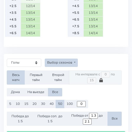
+2.5
12/14
+4.5
13/14
+3.5
13/14
+5.5
13/14
+4.5
13/14
+6.5
13/14
+5.5
13/14
+7.5
13/14
+6.5
14/14
+8.5
14/14
Выбор сезонов
На интервале с
по
Весь
Первый
Второй
матч
тайм
тайм
Дома
На выезде
Все
5
10
15
20
30
40
50
100
Победа от
до
Победа до
Победа соп. до
Все
1.5
1.5