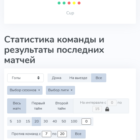
⬤
⬤
⬤
⬤
⬤
Cup
Статистика команды и
результаты последних
матчей
Дома
На выезде
Все
Выбор сезонов
Выбор лиги
На интервале с
по
Весь
Первый
Второй
матч
тайм
тайм
5
10
15
20
30
40
50
100
Против команд с
по
Все