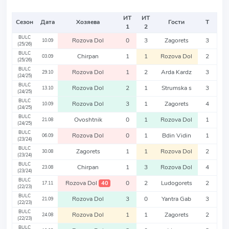
ИТ
ИТ
Сезон
Дата
Хозяева
Гости
Т
1
2
BULC
Rozova Dol
0
3
Zagorets
3
10.09
(25/26)
BULC
Chirpan
1
1
Rozova Dol
2
03.09
(25/26)
BULC
Rozova Dol
1
2
Arda Kardz
3
29.10
(24/25)
BULC
Rozova Dol
2
1
Strumska s
3
13.10
(24/25)
BULC
Rozova Dol
3
1
Zagorets
4
10.09
(24/25)
BULC
Ovoshtnik
0
1
Rozova Dol
1
21.08
(24/25)
BULC
Rozova Dol
0
1
Bdin Vidin
1
06.09
(23/24)
BULC
Zagorets
1
1
Rozova Dol
2
30.08
(23/24)
BULC
Chirpan
1
3
Rozova Dol
4
23.08
(23/24)
BULC
Rozova Dol
0
2
Ludogorets
2
40
17.11
(22/23)
BULC
Rozova Dol
3
0
Yantra Gab
3
21.09
(22/23)
BULC
Rozova Dol
1
1
Zagorets
2
24.08
(22/23)
BULC