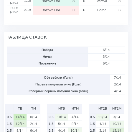
Rozova Dol
8
0
Vereya
8
10.08
(22/23)
BULC
Rozova Dol
0
6
Beroe
6
20.09
(21/22)
ТАБЛИЦА СТАВОК
Победа
6/14
Ничья
3/14
Поражение
5/14
Обе забили (Голы)
7/14
Первые получили очко (Голы)
2/14
Соперник первым получил очко (Голы)
4/14
ТБ
ТМ
ИТБ
ИТМ
ИТ2Б
ИТ2М
0.5
14/14
0/14
0.5
10/14
4/14
0.5
11/14
3/14
1.5
12/14
2/14
1.5
5/14
9/14
1.5
4/14
10/14
2.5
8/14
6/14
2.5
4/14
10/14
2.5
2/14
12/14