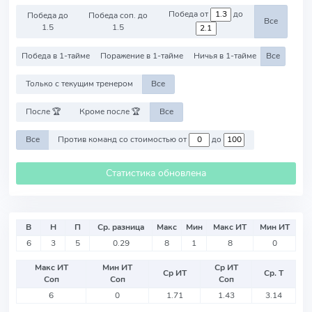
Победа от
до
Победа до
Победа соп. до
Все
1.5
1.5
Победа в 1-тайме
Поражение в 1-тайме
Ничья в 1-тайме
Все
Только с текущим тренером
Все
После 🏆
Кроме после 🏆
Все
Все
Против команд со стоимостью от
до
Статистика обновлена
В
Н
П
Ср. разница
Макс
Мин
Макс ИТ
Мин ИТ
6
3
5
0.29
8
1
8
0
Макс ИТ
Мин ИТ
Ср ИТ
Ср ИТ
Ср. Т
Соп
Соп
Соп
6
0
1.71
1.43
3.14