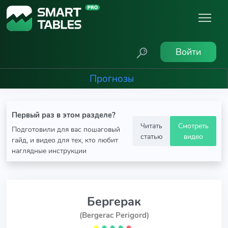
Войти
Прогнозы
Первый раз в этом разделе?
Читать
Смотреть
Подготовили для вас пошаговый
статью
видео
гайд, и видео для тех, кто любит
наглядные инструкции
Бергерак
(Bergerac Perigord)
⬤
⬤
⬤
⬤
⬤