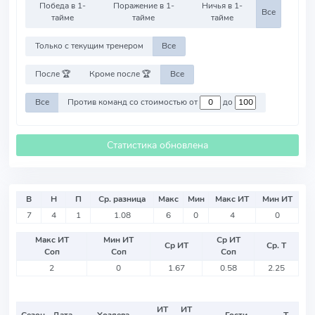
Победа в 1-
Поражение в 1-
Ничья в 1-
Все
тайме
тайме
тайме
Только с текущим тренером
Все
После 🏆
Кроме после 🏆
Все
Все
Против команд со стоимостью от
до
Статистика обновлена
В
Н
П
Ср. разница
Макс
Мин
Макс ИТ
Мин ИТ
7
4
1
1.08
6
0
4
0
Макс ИТ
Мин ИТ
Ср ИТ
Ср ИТ
Ср. Т
Соп
Соп
Соп
2
0
1.67
0.58
2.25
ИТ
ИТ