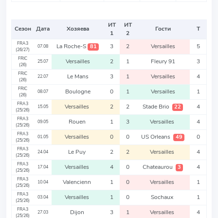
ИТ
ИТ
Сезон
Дата
Хозяева
Гости
Т
1
2
FRA3
La Roche-S
3
2
Versailles
5
81
07.08
(26/27)
FRIC
Versailles
2
1
Fleury 91
3
25.07
(26)
FRIC
Le Mans
3
1
Versailles
4
22.07
(26)
FRIC
Boulogne
0
1
Versailles
1
08.07
(26)
FRA3
Versailles
2
2
Stade Brio
4
22
15.05
(25/26)
FRA3
Rouen
1
3
Versailles
4
09.05
(25/26)
FRA3
Versailles
0
0
US Orleans
0
49
01.05
(25/26)
FRA3
Le Puy
2
2
Versailles
4
24.04
(25/26)
FRA3
Versailles
4
0
Chateaurou
4
3
17.04
(25/26)
FRA3
Valencienn
1
0
Versailles
1
10.04
(25/26)
FRA3
Versailles
1
0
Sochaux
1
03.04
(25/26)
FRA3
Dijon
3
1
Versailles
4
27.03
(25/26)