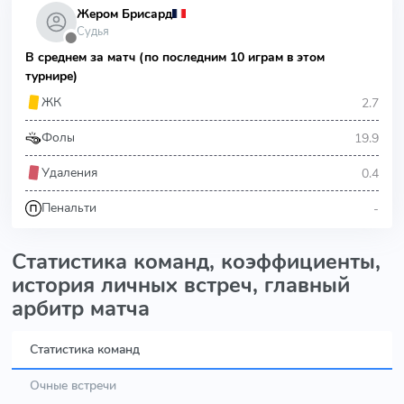
Жером Брисард
Судья
⬤
В среднем за матч (по последним 10 играм в этом
турнире)
2.7
ЖК
19.9
Фолы
0.4
Удаления
-
Пенальти
Статистика команд, коэффициенты,
история личных встреч, главный
арбитр матча
Статистика команд
Очные встречи