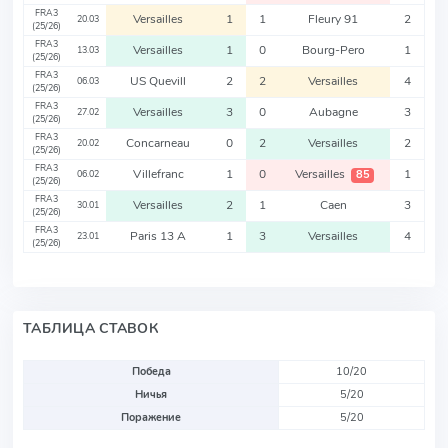
FRA3
Versailles
1
1
Fleury 91
2
20.03
(25/26)
FRA3
Versailles
1
0
Bourg-Pero
1
13.03
(25/26)
FRA3
US Quevill
2
2
Versailles
4
06.03
(25/26)
FRA3
Versailles
3
0
Aubagne
3
27.02
(25/26)
FRA3
Concarneau
0
2
Versailles
2
20.02
(25/26)
FRA3
Villefranc
1
0
Versailles
1
85
06.02
(25/26)
FRA3
Versailles
2
1
Caen
3
30.01
(25/26)
FRA3
Paris 13 A
1
3
Versailles
4
23.01
(25/26)
ТАБЛИЦА СТАВОК
Победа
10/20
Ничья
5/20
Поражение
5/20