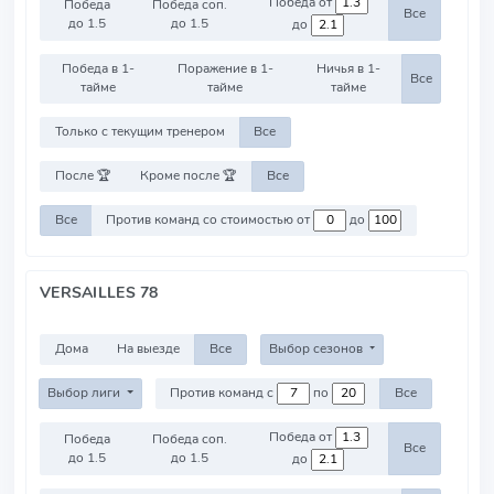
Победа от
Победа
Победа соп.
Все
до 1.5
до 1.5
до
Победа в 1-
Поражение в 1-
Ничья в 1-
Все
тайме
тайме
тайме
Только с текущим тренером
Все
После 🏆
Кроме после 🏆
Все
Все
Против команд со стоимостью от
до
VERSAILLES 78
Дома
На выезде
Все
Выбор сезонов
Выбор лиги
Против команд с
по
Все
Победа от
Победа
Победа соп.
Все
до 1.5
до 1.5
до