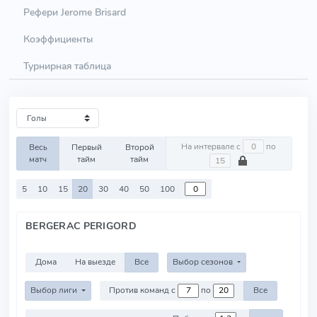
Рефери Jerome Brisard
Коэффициенты
Турнирная таблица
На интервале с
по
Весь
Первый
Второй
матч
тайм
тайм
5
10
15
20
30
40
50
100
BERGERAC PERIGORD
Дома
На выезде
Все
Выбор сезонов
Выбор лиги
Против команд с
по
Все