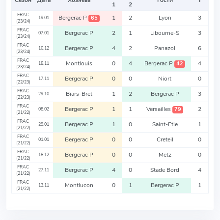
Сезон
Дата
Хозяева
Гости
Т
1
2
FRAC
Bergerac P
1
2
Lyon
3
65
19.01
(23/24)
FRAC
Bergerac P
2
1
Libourne-S
3
07.01
(23/24)
FRAC
Bergerac P
4
2
Panazol
6
10.12
(23/24)
FRAC
Montlouis
0
4
Bergerac P
4
42
18.11
(23/24)
FRAC
Bergerac P
0
0
Niort
0
17.11
(22/23)
FRAC
Biars-Bret
1
2
Bergerac P
3
29.10
(22/23)
FRAC
Bergerac P
1
1
Versailles
2
79
08.02
(21/22)
FRAC
Bergerac P
1
0
Saint-Etie
1
29.01
(21/22)
FRAC
Bergerac P
0
0
Creteil
0
01.01
(21/22)
FRAC
Bergerac P
0
0
Metz
0
18.12
(21/22)
FRAC
Bergerac P
4
0
Stade Bord
4
27.11
(21/22)
FRAC
Montlucon
0
1
Bergerac P
1
13.11
(21/22)