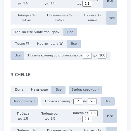
Все
до 1.5
до 1.5
до
Победа в 1-
Поражение в 1-
Ничья в 1-
Все
тайме
тайме
тайме
Только с текущим тренером
Все
После 🏆
Кроме после 🏆
Все
Все
Против команд со стоимостью от
до
RICHELLE
Дома
На выезде
Все
Выбор сезонов
Выбор лиги
Против команд с
по
Все
Победа от
Победа
Победа соп.
Все
до 1.5
до 1.5
до
Победа в 1-
Поражение в 1-
Ничья в 1-