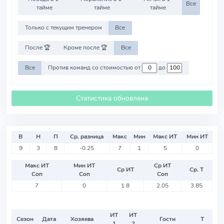
Все
тайме
тайме
тайме
Только с текущим тренером
Все
После 🏆
Кроме после 🏆
Все
Все
Против команд со стоимостью от
до
Статистика обновлена
В
Н
П
Ср. разница
Макс
Мин
Макс ИТ
Мин ИТ
9
3
8
-0.25
7
1
5
0
Макс ИТ
Мин ИТ
Ср ИТ
Ср ИТ
Ср. Т
Соп
Соп
Соп
7
0
1.8
2.05
3.85
ИТ
ИТ
Сезон
Дата
Хозяева
Гости
Т
1
2