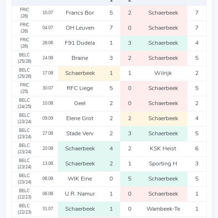
FRIC
Francs Bor
5
2
Schaerbeek
7
10.07
(26)
FRIC
OH Leuven
7
0
Schaerbeek
7
04.07
(26)
FRIC
F91 Dudela
1
3
Schaerbeek
4
28.06
(26)
BELC
Braine
3
2
Schaerbeek
5
24.08
(25/26)
BELC
Schaerbeek
1
1
Wilrijk
2
17.08
(25/26)
FRIC
RFC Liege
5
0
Schaerbeek
5
30.07
(25)
BELC
Geel
2
0
Schaerbeek
2
10.08
(24/25)
BELC
Elene Grot
2
2
Schaerbeek
4
09.09
(23/24)
BELC
Stade Verv
2
3
Schaerbeek
5
27.08
(23/24)
BELC
Schaerbeek
4
2
KSK Heist
6
20.08
(23/24)
BELC
Schaerbeek
2
1
Sporting H
3
13.08
(23/24)
BELC
WIK Eine
0
5
Schaerbeek
5
06.08
(23/24)
BELC
U.R. Namur
1
0
Schaerbeek
1
06.08
(22/23)
BELC
Schaerbeek
1
0
Wambeek-Te
1
31.07
(22/23)