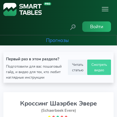
Войти
Прогнозы
Первый раз в этом разделе?
Читать
Смотреть
Подготовили для вас пошаговый
статью
видео
гайд, и видео для тех, кто любит
наглядные инструкции
Кроссинг Шаэрбек Эвере
(Schaerbeek Evere)
⬤
⬤
⬤
⬤
⬤