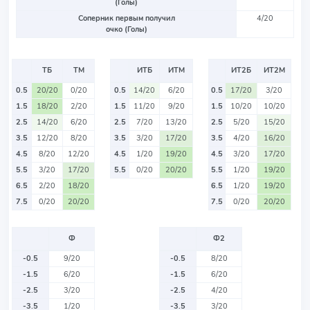
(Голы)
Соперник первым получил
4/20
очко (Голы)
ТБ
ТМ
ИТБ
ИТМ
ИТ2Б
ИТ2М
0.5
20/20
0/20
0.5
14/20
6/20
0.5
17/20
3/20
1.5
18/20
2/20
1.5
11/20
9/20
1.5
10/20
10/20
2.5
14/20
6/20
2.5
7/20
13/20
2.5
5/20
15/20
3.5
12/20
8/20
3.5
3/20
17/20
3.5
4/20
16/20
4.5
8/20
12/20
4.5
1/20
19/20
4.5
3/20
17/20
5.5
3/20
17/20
5.5
0/20
20/20
5.5
1/20
19/20
6.5
2/20
18/20
6.5
1/20
19/20
7.5
0/20
20/20
7.5
0/20
20/20
Ф
Ф2
-0.5
9/20
-0.5
8/20
-1.5
6/20
-1.5
6/20
-2.5
3/20
-2.5
4/20
-3.5
1/20
-3.5
3/20