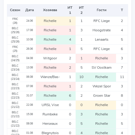
ИТ
ИТ
Сезон
Дата
Хозяева
Гости
Т
1
2
FRIC
Richelle
1
1
RFC Liege
2
24.06
(26)
BELC
Richelle
1
3
Hoogstrate
4
17.08
(25/26)
BELC
Richelle
4
1
Lenaarts
5
10.08
(25/26)
FRIC
Richelle
1
5
RFC Liege
6
26.06
(25)
BELC
Witgoor
2
1
Richelle
3
04.08
(24/25)
BELC
Richelle
2
5
SV Oostkam
7
13.08
(23/24)
BELC
Wanze/Bas-
1
10
Richelle
11
06.08
(23/24)
BELC
Richelle
1
2
Wezel Spor
3
07.08
(22/23)
BELC
Richelle
6
2
Groen Star
8
31.07
(22/23)
BELC
URSL Vise
0
0
Richelle
0
22.08
(21/22)
BELC
Rumbeke
0
3
Richelle
3
15.08
(21/22)
BELC
Herseaux
0
5
Richelle
5
08.08
(21/22)
BELC
Blegnytois
0
4
Richelle
4
01.08