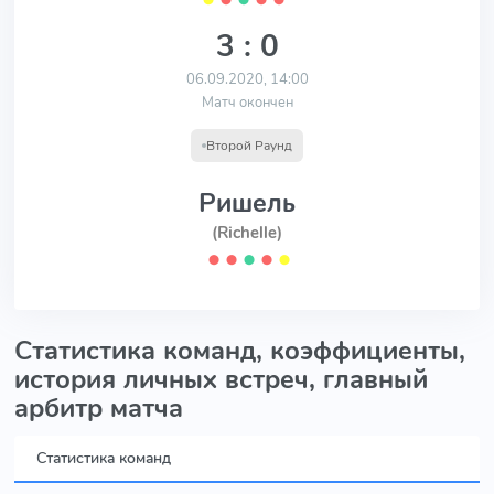
3 : 0
06.09.2020, 14:00
Матч окончен
Второй Раунд
Ришель
(Richelle)
⬤
⬤
⬤
⬤
⬤
Статистика команд, коэффициенты,
история личных встреч, главный
арбитр матча
Статистика команд