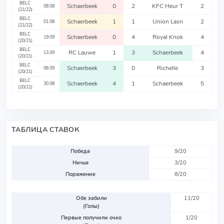
BELC
Schaerbeek
0
2
KFC Heur T
2
08.08
(21/22)
BELC
Schaerbeek
1
1
Union Lasn
2
01.08
(21/22)
BELC
Schaerbeek
0
4
Royal Knok
4
19.09
(20/21)
BELC
RC Lauwe
1
3
Schaerbeek
4
13.09
(20/21)
BELC
Schaerbeek
3
0
Richelle
3
06.09
(20/21)
BELC
Schaerbeek
4
1
Schaerbeek
5
30.08
(20/21)
ТАБЛИЦА СТАВОК
Победа
9/20
Ничья
3/20
Поражение
8/20
Обе забили
11/20
(Голы)
Первые получили очко
1/20