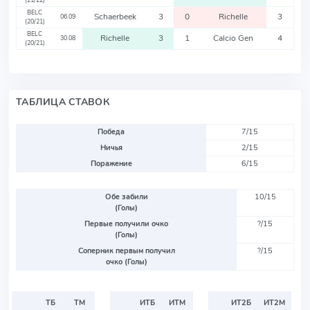
(21/22)
BELC
Schaerbeek
3
0
Richelle
3
06.09
(20/21)
BELC
Richelle
3
1
Calcio Gen
4
30.08
(20/21)
ТАБЛИЦА СТАВОК
Победа
7/15
Ничья
2/15
Поражение
6/15
Обе забили
10/15
(Голы)
Первые получили очко
?/15
(Голы)
Соперник первым получил
?/15
очко (Голы)
ТБ
ТМ
ИТБ
ИТМ
ИТ2Б
ИТ2М