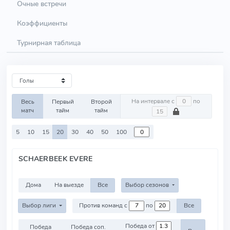
Очные встречи
Коэффициенты
Турнирная таблица
На интервале с
по
Весь
Первый
Второй
матч
тайм
тайм
5
10
15
20
30
40
50
100
SCHAERBEEK EVERE
Дома
На выезде
Все
Выбор сезонов
Выбор лиги
Против команд с
по
Все
Победа от
Победа
Победа соп.