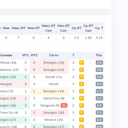
Макс ИТ
Мин ИТ
Ср ИТ
с
Мин
Макс ИТ
Мин ИТ
Ср ИТ
Ср. Т
Соп
Соп
Соп
0
7
0
4
0
1.5
1.65
3.15
Хозяева
ИТ
1
ИТ
2
Гости
Т
Рез.
 Minsk
(16)
2
0
Smorgon
(15)
2
Р
2:0
odechno
(10)
3
0
Smorgon
(14)
3
Р
3:0
orgon
(16)
2
0
Gomel
(11)
2
Р
2:0
Smorgon
3
4
Minsk
7
Р
3:4
rsha
(13)
1
1
Smorgon
(14)
2
Р
1:1
orgon
(14)
1
3
Volna Pins
(9)
4
Р
1:3
orgon
(16)
2
0
Soligorsk
(5)
2
31
Р
2:0
Prom Go
(4)
2
1
Smorgon
(16)
3
Р
2:1
orgon
(17)
1
0
Minsk II
(15)
1
Р
1:0
povichi
(18)
0
5
Smorgon
(17)
5
Р
0:5