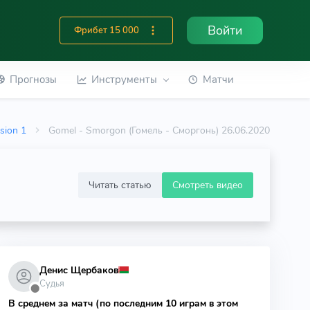
Войти
Фрибет 15 000
Прогнозы
Инструменты
Матчи
ision 1
Gomel - Smorgon (Гомель - Сморгонь) 26.06.2020
Читать статью
Смотреть видео
Денис Щербаков
Судья
⬤
В среднем за матч (по последним 10 играм в этом