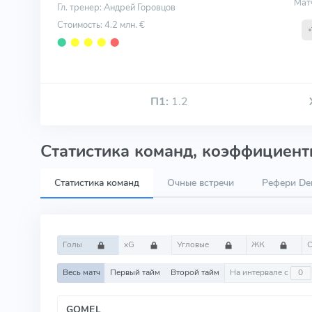
Мат
Гл. тренер: Андрей Горовцов
Стоимость: 4.2 млн. €
⬤
⬤
⬤
⬤
⬤
П1:
1.2
Статистика команд, коэффициенты
Статистика команд
Очные встречи
Рефери Den
Голы
xG
Угловые
ЖК
Весь матч
Первый тайм
Второй тайм
На интервале с
GOMEL