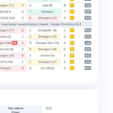
orgon
(17)
4
4
Lida
(9)
8
Р
4:4
ertikal K
0
7
Smorgon
7
Р
0:7
a Dolbi
(10)
3
0
Smorgon
(17)
3
Р
3:0
 - Vyacheslav Gerashchenko
(старый - Sergey Dorokhovich)
❗️
orgon
(17)
0
1
Energetik-
(6)
1
Р
0:1
lutsk
(2)
1
1
Smorgon
(17)
2
Р
1:1
gon
(16)
1
3
Dynamo Min
(10)
4
63
Р
1:3
trovets
(9)
0
0
Smorgon
(18)
0
Р
0:0
orgon
(16)
0
2
Slonim
(5)
2
Р
0:2
TE II
(18)
1
1
Smorgon
(17)
2
Р
1:1
Smorgon
0
3
Uni Minsk
3
Р
0:3
Обе забили
8/20
(Голы)