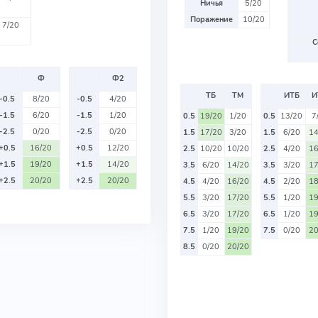
Ничья
5/20
Поражение
10/20
7/20
С
Ф
Ф2
ТБ
ТМ
ИТБ
И
-0.5
8/20
-0.5
4/20
-1.5
6/20
-1.5
1/20
0.5
19/20
1/20
0.5
13/20
7
-2.5
0/20
-2.5
0/20
1.5
17/20
3/20
1.5
6/20
14
+0.5
16/20
+0.5
12/20
2.5
10/20
10/20
2.5
4/20
16
+1.5
19/20
+1.5
14/20
3.5
6/20
14/20
3.5
3/20
17
+2.5
20/20
+2.5
20/20
4.5
4/20
16/20
4.5
2/20
18
5.5
3/20
17/20
5.5
1/20
19
6.5
3/20
17/20
6.5
1/20
19
7.5
1/20
19/20
7.5
0/20
20
8.5
0/20
20/20