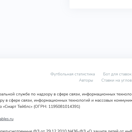
Футбольная статистика
Бот для ставок
Авторы
Ставки на угло
еральной службе по надзору в сфере связи, информационных технол
у в сфере связи, информационных технологий и массовых коммуник
ю «Смарт Тейблс» (ОГРН: 1195081014391)
bles.ru
редусмотренные ФЗ от 29.12.2010 N436-ФЗ «О защите детей от инф