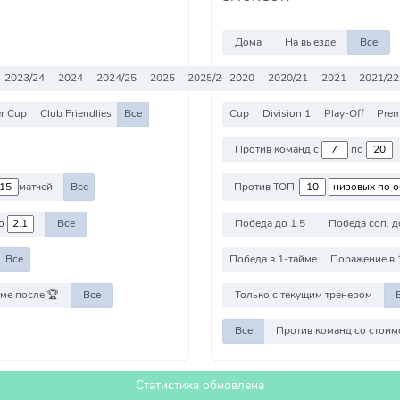
Дома
На выезде
Все
2023/24
2024
2024/25
2025
2025/26
2020
2026
2020/21
2026/27
2021
Все
2021/22
r Cup
Club Friendlies
Все
Cup
Division 1
Play-Off
Prem
Против команд с
по
матчей
Все
Против ТОП-
о
Все
Победа до 1.5
Победа соп. д
Все
Победа в 1-тайме
Поражение в 
ме после 🏆
Все
Только с текущим тренером
Все
Статистика обновлена