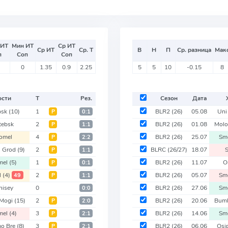
 ИТ
Мин ИТ
Ср ИТ
Ср ИТ
Ср. Т
В
Н
П
Ср. разница
Мак
п
Соп
Соп
0
1.35
0.9
2.25
5
5
10
-0.15
8
ости
Т
Рез.
Сезон
Дата
bsk
(10)
1
BLR2
(26)
05.08
Uni
Р
0:1
tebsk
2
BLR2
(26)
01.08
Mol
Р
1:1
omel
4
BLR2
(26)
25.07
Sm
Р
2:2
 Grod
(9)
2
BLRC
(26/27)
18.07
Р
1:1
mel
(5)
1
BLR2
(26)
11.07
O
Р
0:1
l
(4)
2
BLR2
(26)
05.07
Sm
49
Р
1:1
nisey
0
BLR2
(26)
27.06
Sm
0:0
 Mogi
(15)
2
BLR2
(26)
20.06
Bum
Р
2:0
mel
(4)
3
BLR2
(26)
14.06
Sm
Р
2:1
o Bre
(8)
3
BLR2
(26)
06.06
Osi
Р
2:1