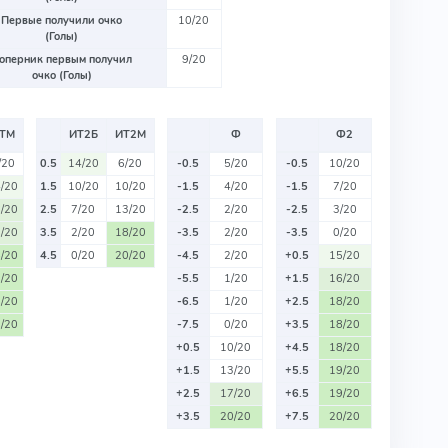
Первые получили очко
10/20
(Голы)
оперник первым получил
9/20
очко (Голы)
ТМ
ИТ2Б
ИТ2М
Ф
Ф2
/20
0.5
14/20
6/20
-0.5
5/20
-0.5
10/20
/20
1.5
10/20
10/20
-1.5
4/20
-1.5
7/20
/20
2.5
7/20
13/20
-2.5
2/20
-2.5
3/20
/20
3.5
2/20
18/20
-3.5
2/20
-3.5
0/20
/20
4.5
0/20
20/20
-4.5
2/20
+0.5
15/20
/20
-5.5
1/20
+1.5
16/20
/20
-6.5
1/20
+2.5
18/20
/20
-7.5
0/20
+3.5
18/20
+0.5
10/20
+4.5
18/20
+1.5
13/20
+5.5
19/20
+2.5
17/20
+6.5
19/20
+3.5
20/20
+7.5
20/20