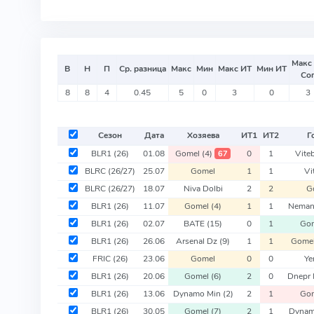
Макс
В
Н
П
Ср. разница
Макс
Мин
Макс ИТ
Мин ИТ
Со
8
8
4
0.45
5
0
3
0
3
Сезон
Дата
Хозяева
ИТ
1
ИТ
2
Г
BLR1
(26)
01.08
Gomel
(4)
0
1
Vite
67
BLRC
(26/27)
25.07
Gomel
1
1
Vi
BLRC
(26/27)
18.07
Niva Dolbi
2
2
G
BLR1
(26)
11.07
Gomel
(4)
1
1
Neman
BLR1
(26)
02.07
BATE
(15)
0
1
Go
BLR1
(26)
26.06
Arsenal Dz
(9)
1
1
Gome
FRIC
(26)
23.06
Gomel
0
0
Ye
BLR1
(26)
20.06
Gomel
(6)
2
0
Dnepr
BLR1
(26)
13.06
Dynamo Min
(2)
2
1
Go
BLR1
(26)
30.05
Gomel
(7)
2
1
Dynam