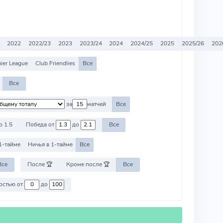
2022
2022/23
2023
2023/24
2024
2024/25
2025
2025/26
202
ier League
Club Friendlies
Все
Все
за
матчей
Все
о 1.5
Победа от
до
Все
1-тайме
Ничья в 1-тайме
Все
Все
После 🏆
Кроме после 🏆
Все
Против команд со стоимостью от
до