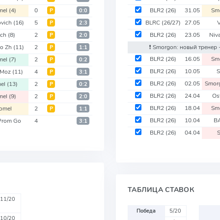
mel
(4)
0
BLR2
(26)
31.05
Sm
Р
0:0
ovich
(16)
5
BLRC
(26/27)
27.05
V
Р
2:3
och
(8)
2
BLR2
(26)
23.05
Niv
Р
2:0
do Zh
(11)
2
❗️ Smorgon: новый тренер
Р
1:1
BLR2
(26)
16.05
Sm
mel
(7)
2
Р
0:2
BLR2
(26)
10.05
S
a Moz
(11)
4
Р
3:1
BLR2
(26)
02.05
Smor
el
(13)
2
Р
0:2
BLR2
(26)
24.04
Os
mel
(9)
2
Р
2:0
BLR2
(26)
18.04
Sm
omel
2
Р
1:1
BLR2
(26)
10.04
BA
rom Go
4
3:1
BLR2
(26)
04.04
ТАБЛИЦА СТАВОК
11/20
Победа
5/20
10/20