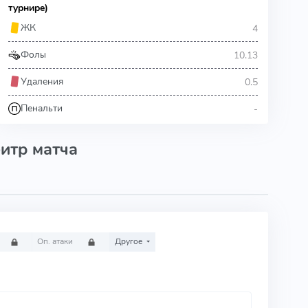
турнире)
4
ЖК
10.13
Фолы
0.5
Удаления
-
Пенальти
итр матча
Оп. атаки
Другое