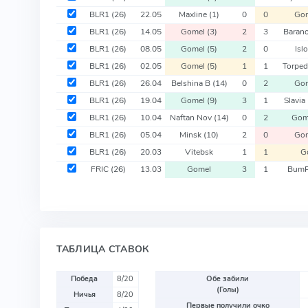
BLR1
(26)
22.05
Maxline
(1)
0
0
Go
BLR1
(26)
14.05
Gomel
(3)
2
3
Baran
BLR1
(26)
08.05
Gomel
(5)
2
0
Isl
BLR1
(26)
02.05
Gomel
(5)
1
1
Torpe
BLR1
(26)
26.04
Belshina B
(14)
0
2
Go
BLR1
(26)
19.04
Gomel
(9)
3
1
Slavi
BLR1
(26)
10.04
Naftan Nov
(14)
0
2
Gom
BLR1
(26)
05.04
Minsk
(10)
2
0
Go
BLR1
(26)
20.03
Vitebsk
1
1
G
FRIC
(26)
13.03
Gomel
3
1
BumP
ТАБЛИЦА СТАВОК
Победа
8/20
Обе забили
(Голы)
Ничья
8/20
Первые получили очко