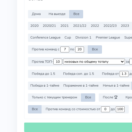
Дома
На выезде
Все
2020
2020/21
2021
2021/22
2022
2022/23
2023
Conference League
Cup
Division 1
Premier League
Supe
Против команд с
по
Все
Против ТОП-
за
Победа до 1.5
Победа соп. до 1.5
Победа от
д
Победа в 1-тайме
Поражение в 1-тайме
Ничья в 1-тайме
Только с текущим тренером
Все
После 🏆
Кро
Все
Против команд со стоимостью от
до