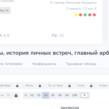
ч окончен
Гл. тренер: Вячеслав Геращенко
Стоимость: 1.5 млн. €
Тур 10
⬤
⬤
⬤
⬤
⬤
Х:
5.5
П2:
15
, история личных встреч, главный арб
is Scherbakov
Коэффициенты
Турнирная таблица
Офсайды
Фолы
Уд. в створ
Ауты
Атаки
по
5
10
15
20
30
40
50
100
SMORGON