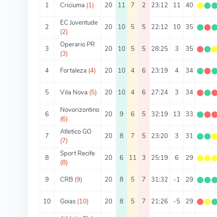
1
Criciuma
(1)
20
11
7
2
23:12
11
40
⬤
⬤
EC Juventude
2
20
10
5
5
22:12
10
35
⬤
⬤
(2)
Operario PR
3
20
10
5
5
28:25
3
35
⬤
⬤
(3)
4
Fortaleza
(4)
20
10
4
6
23:19
4
34
⬤
⬤
5
Vila Nova
(5)
20
10
4
6
27:24
3
34
⬤
⬤
Novorizontino
6
20
9
6
5
32:19
13
33
⬤
⬤
(6)
Atletico GO
7
20
8
7
5
23:20
3
31
⬤
⬤
(7)
Sport Recife
8
20
6
11
3
25:19
6
29
⬤
⬤
(8)
9
CRB
(9)
20
8
5
7
31:32
-1
29
⬤
⬤
10
Goias
(10)
20
8
5
7
21:26
-5
29
⬤
⬤