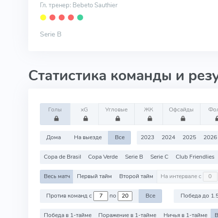
Гл. тренер: Bebeto Sauthier
⬤
⬤
⬤
⬤
⬤
Serie B
Статистика команды и рез
Голы
xG
Угловые
ЖК
Офсайды
Фо
Дома
На выезде
Все
2023
2024
2025
2026
Copa de Brasil
Copa Verde
Serie B
Serie C
Club Friendlies
Весь матч
Первый тайм
Второй тайм
На интервале с
Против команд с
по
Все
Победа до 1.
Победа в 1-тайме
Поражение в 1-тайме
Ничья в 1-тайме
В