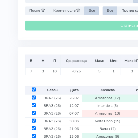
После 🏆
Кроме после 🏆
Все
Все
Статист
В
Н
П
Ср. разница
Макс
Мин
Макс И
7
3
10
-0.25
5
1
3
Сезон
Дата
Хозяева
BRA3
(26)
26.07
Amazonas
(17)
BRA3
(26)
12.07
Inter de L
(3)
BRA3
(26)
07.07
Amazonas
(13)
BRA3
(26)
30.06
Volta Redo
(15)
BRA3
(26)
21.06
Barra
(17)
BRA3
(26)
13.06
Amazonas
(9)