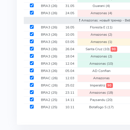
BRA3
(26)
31.05
Guarani
(4)
BRA3
(26)
24.05
Amazonas
(4)
❗️ Amazonas: новый тренер - Be
BRA3
(26)
16.05
Floresta E
(11)
BRA3
(26)
10.05
Amazonas
(2)
BRA3
(26)
03.05
Amazonas
(1)
BRA3
(26)
26.04
Santa Cruz
(10)
90
BRA3
(26)
18.04
Amazonas
(2)
BRA3
(26)
12.04
Amazonas
(10)
BRA3
(26)
05.04
AD Confian
BRAC
(26)
12.03
Amazonas
BRAC
(26)
25.02
Imperatriz
90
BRA2
(25)
23.11
Amazonas
(18)
BRA2
(25)
14.11
Paysandu
(20)
BRA2
(25)
10.11
Botafogo S
(17)