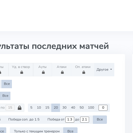
ультаты последних матчей
лы
Уд. в створ
Ауты
Атаки
Оп. атаки
Другое
Все
Все
по
5
10
15
20
30
40
50
100
5
Победа соп. до 1.5
Победа от
до
Все
се
Только с текущим тренером
Все