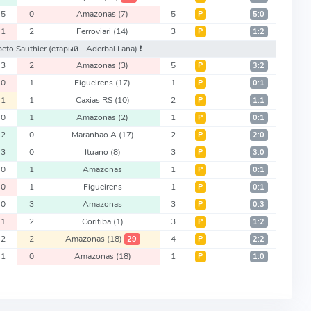
5
0
Amazonas
(7)
5
Р
5:0
1
2
Ferroviari
(14)
3
Р
1:2
beto Sauthier
(старый - Aderbal Lana)
❗️
3
2
Amazonas
(3)
5
Р
3:2
0
1
Figueirens
(17)
1
Р
0:1
1
1
Caxias RS
(10)
2
Р
1:1
0
1
Amazonas
(2)
1
Р
0:1
2
0
Maranhao A
(17)
2
Р
2:0
3
0
Ituano
(8)
3
Р
3:0
0
1
Amazonas
1
Р
0:1
0
1
Figueirens
1
Р
0:1
0
3
Amazonas
3
Р
0:3
1
2
Coritiba
(1)
3
Р
1:2
2
2
Amazonas
(18)
4
29
Р
2:2
1
0
Amazonas
(18)
1
Р
1:0