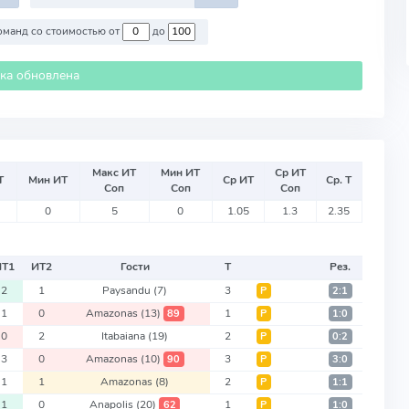
Против команд со стоимостью от
до
ика обновлена
Макс ИТ
Мин ИТ
Ср ИТ
Т
Мин ИТ
Ср ИТ
Ср. Т
Соп
Соп
Соп
0
5
0
1.05
1.3
2.35
ИТ
1
ИТ
2
Гости
Т
Рез.
2
1
Paysandu
(7)
3
Р
2:1
1
0
Amazonas
(13)
1
89
Р
1:0
0
2
Itabaiana
(19)
2
Р
0:2
3
0
Amazonas
(10)
3
90
Р
3:0
1
1
Amazonas
(8)
2
Р
1:1
1
0
Anapolis
(20)
1
62
Р
1:0