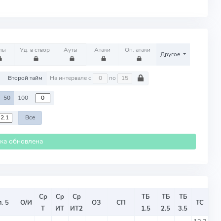
лы
Уд. в створ
Ауты
Атаки
Оп. атаки
Другое
м
Второй тайм
На интервале с
по
50
100
Все
ика обновлена
Ср
Ср
Ср
ТБ
ТБ
ТБ
. 5
О/И
ОЗ
СП
ТС
Т
ИТ
ИТ2
1.5
2.5
3.5