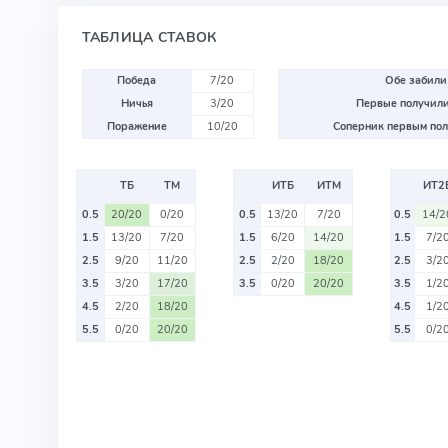
ТАБЛИЦА СТАВОК
Победа
7/20
Обе забили
Ничья
3/20
Первые получили
Поражение
10/20
Соперник первым пол
ТБ
ТМ
ИТБ
ИТМ
ИТ2
0.5
20/20
0/20
0.5
13/20
7/20
0.5
14/2
1.5
13/20
7/20
1.5
6/20
14/20
1.5
7/2
2.5
9/20
11/20
2.5
2/20
18/20
2.5
3/2
3.5
3/20
17/20
3.5
0/20
20/20
3.5
1/2
4.5
2/20
18/20
4.5
1/2
5.5
0/20
20/20
5.5
0/2