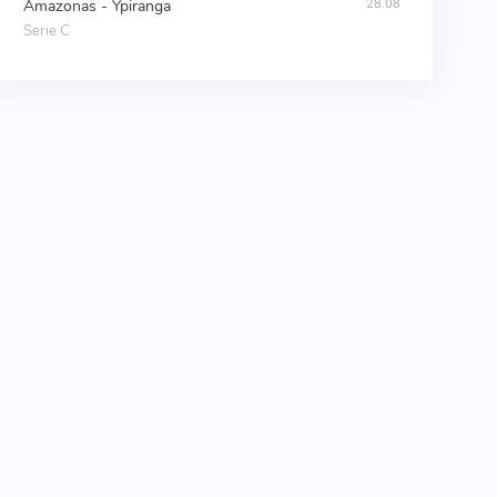
Amazonas - Ypiranga
28.08
Serie C