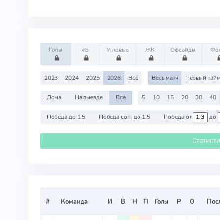
Голы
xG
Угловые
ЖК
Офсайды
Фо
2023
2024
2025
2026
Все
Весь матч
Первый тай
Дома
На выезде
Все
5
10
15
20
30
40
Победа до 1.5
Победа соп. до 1.5
Победа от
до
Статист
#
Команда
И
В
Н
П
Голы
Р
О
Посл