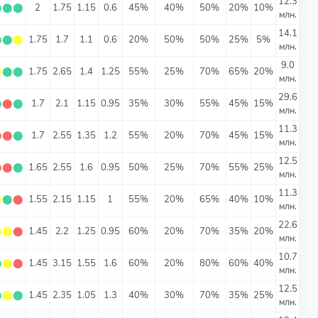
12.3
⬤
⬤
⬤
2
1.75
1.15
0.6
45%
40%
50%
20%
10%
млн.
14.1
⬤
⬤
⬤
1.75
1.7
1.1
0.6
20%
50%
50%
25%
5%
млн.
9.0
⬤
⬤
⬤
1.75
2.65
1.4
1.25
55%
25%
70%
65%
20%
млн.
29.6
⬤
⬤
⬤
1.7
2.1
1.15
0.95
35%
30%
55%
45%
15%
млн.
11.3
⬤
⬤
⬤
1.7
2.55
1.35
1.2
55%
20%
70%
45%
15%
млн.
12.5
⬤
⬤
⬤
1.65
2.55
1.6
0.95
50%
25%
70%
55%
25%
млн.
11.3
⬤
⬤
⬤
1.55
2.15
1.15
1
55%
20%
65%
40%
10%
млн.
22.6
⬤
⬤
⬤
1.45
2.2
1.25
0.95
60%
20%
70%
35%
20%
млн.
10.7
⬤
⬤
⬤
1.45
3.15
1.55
1.6
60%
20%
80%
60%
40%
млн.
12.5
⬤
⬤
⬤
1.45
2.35
1.05
1.3
40%
30%
70%
35%
25%
млн.