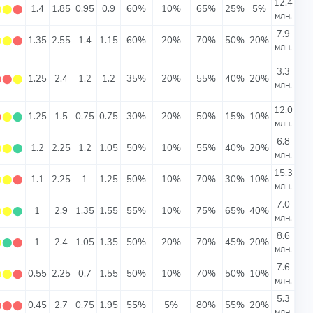
12.4
⬤
⬤
⬤
1.4
1.85
0.95
0.9
60%
10%
65%
25%
5%
млн.
7.9
⬤
⬤
⬤
1.35
2.55
1.4
1.15
60%
20%
70%
50%
20%
млн.
3.3
⬤
⬤
⬤
1.25
2.4
1.2
1.2
35%
20%
55%
40%
20%
млн.
12.0
⬤
⬤
⬤
1.25
1.5
0.75
0.75
30%
20%
50%
15%
10%
млн.
6.8
⬤
⬤
⬤
1.2
2.25
1.2
1.05
50%
10%
55%
40%
20%
млн.
15.3
⬤
⬤
⬤
1.1
2.25
1
1.25
50%
10%
70%
30%
10%
млн.
7.0
⬤
⬤
⬤
1
2.9
1.35
1.55
55%
10%
75%
65%
40%
млн.
8.6
⬤
⬤
⬤
1
2.4
1.05
1.35
50%
20%
70%
45%
20%
млн.
7.6
⬤
⬤
⬤
0.55
2.25
0.7
1.55
50%
10%
70%
50%
10%
млн.
5.3
⬤
⬤
⬤
0.45
2.7
0.75
1.95
55%
5%
80%
55%
20%
млн.