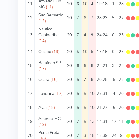
Athletic Club
11
20
6
10
4
19:18
1
28
⬤
⬤
MG
(11)
Sao Bernardo
12
20
7
6
7
28:23
5
27
⬤
⬤
(12)
Nautico
13
Capibaribe
20
7
4
9
24:24
0
25
⬤
⬤
(14)
14
Cuiaba
(13)
20
5
10
5
15:15
0
25
⬤
⬤
Botafogo SP
15
20
6
6
8
24:21
3
24
⬤
⬤
(15)
16
Ceara
(16)
20
5
7
8
20:25
-5
22
⬤
⬤
17
Londrina
(17)
20
5
5
10
27:31
-4
20
⬤
⬤
18
Avai
(18)
20
5
5
10
21:27
-6
20
⬤
⬤
America MG
19
20
2
5
13
14:31
-17
11
⬤
⬤
(19)
Ponte Preta
20
20
2
3
15
15:39
-24
9
⬤
⬤
(20)