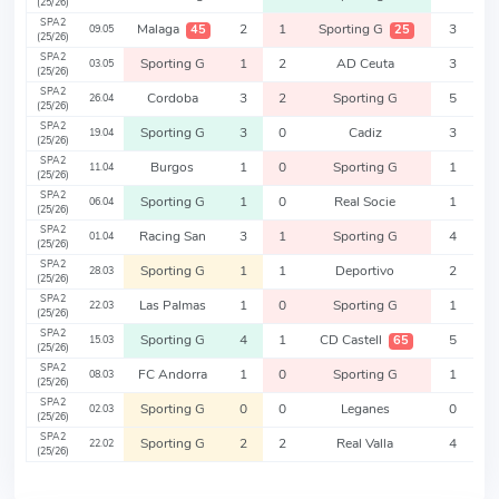
(25/26)
SPA2
Malaga
2
1
Sporting G
3
45
25
09.05
(25/26)
SPA2
Sporting G
1
2
AD Ceuta
3
03.05
(25/26)
SPA2
Cordoba
3
2
Sporting G
5
26.04
(25/26)
SPA2
Sporting G
3
0
Cadiz
3
19.04
(25/26)
SPA2
Burgos
1
0
Sporting G
1
11.04
(25/26)
SPA2
Sporting G
1
0
Real Socie
1
06.04
(25/26)
SPA2
Racing San
3
1
Sporting G
4
01.04
(25/26)
SPA2
Sporting G
1
1
Deportivo
2
28.03
(25/26)
SPA2
Las Palmas
1
0
Sporting G
1
22.03
(25/26)
SPA2
Sporting G
4
1
CD Castell
5
65
15.03
(25/26)
SPA2
FC Andorra
1
0
Sporting G
1
08.03
(25/26)
SPA2
Sporting G
0
0
Leganes
0
02.03
(25/26)
SPA2
Sporting G
2
2
Real Valla
4
22.02
(25/26)