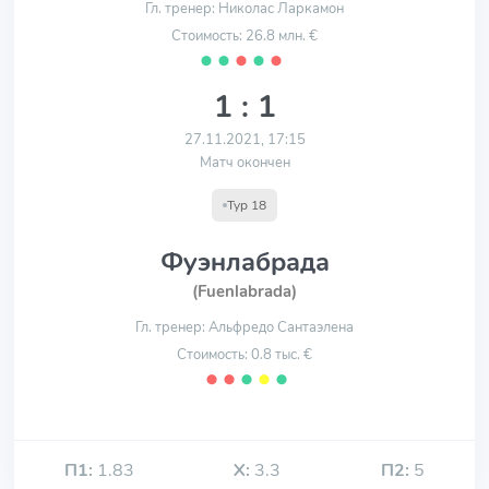
Гл. тренер: Николас Ларкамон
Стоимость: 26.8 млн. €
⬤
⬤
⬤
⬤
⬤
1 : 1
27.11.2021, 17:15
Матч окончен
Тур 18
Фуэнлабрада
(Fuenlabrada)
Гл. тренер: Альфредо Сантаэлена
Стоимость: 0.8 тыс. €
⬤
⬤
⬤
⬤
⬤
П1:
1.83
Х:
3.3
П2:
5