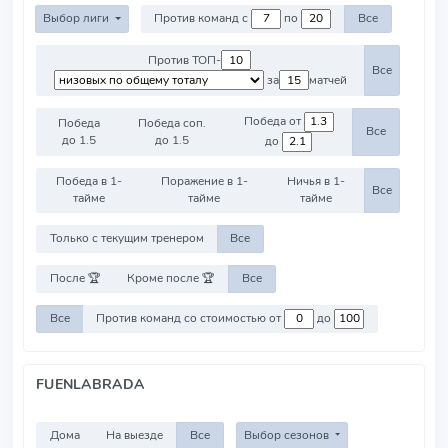
Выбор лиги
Против команд с
по
Все
Против ТОП-
Все
за
матчей
Победа от
Победа
Победа соп.
Все
до 1.5
до 1.5
до
Победа в 1-
Поражение в 1-
Ничья в 1-
Все
тайме
тайме
тайме
Только с текущим тренером
Все
После 🏆
Кроме после 🏆
Все
Все
Против команд со стоимостью от
до
FUENLABRADA
Дома
На выезде
Все
Выбор сезонов