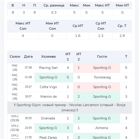
В
Н
П
Ср. разница
Макс
Мин
Макс ИТ
Мин ИТ
8
3
9
0.3
5
0
5
0
Макс ИТ
Мин ИТ
Ср ИТ
Ср ИТ
Ср. Т
Соп
Соп
Соп
4
0
1.6
1.3
2.9
ИТ
ИТ
Сезон
Дата
Хозяева
Гости
Т
1
2
FRIC
Racing San
4
1
Sporting G
5
07.08
(26)
FRIC
Sporting G
5
0
Torrelaveg
5
01.08
(26)
FRIC
Celta Vigo
1
0
Sporting G
1
25.07
(26)
FRIC
Marino de
1
2
Sporting G
3
18.07
(26)
❗️ Sporting Gijon: новый тренер - Nicolas Larcamon
(старый - Borja
Jimenez)
❗️
SPA2
Granada
1
2
Sporting G
3
30.05
(25/26)
SPA2
Sporting G
3
1
Almeria
4
24.05
(25/26)
SPA2
Real Zarag
1
3
Sporting G
4
17.05