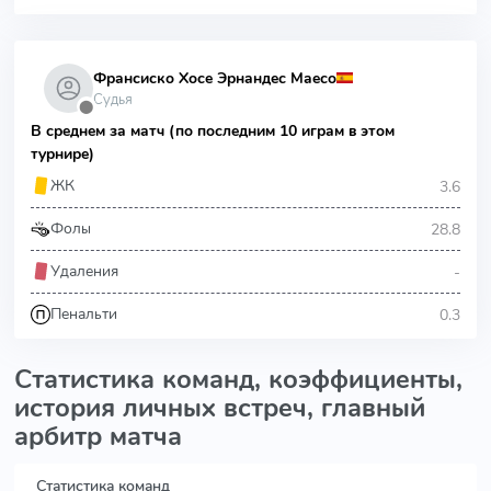
Франсиско Хосе Эрнандес Маесо
Судья
⬤
В среднем за матч (по последним 10 играм в этом
турнире)
3.6
ЖК
28.8
Фолы
-
Удаления
0.3
Пенальти
Статистика команд, коэффициенты,
история личных встреч, главный
арбитр матча
Статистика команд