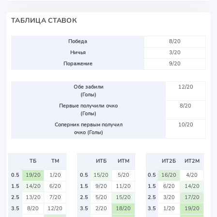
ТАБЛИЦА СТАВОК
Победа
8/20
Ничья
3/20
Поражение
9/20
Обе забили
12/20
(Голы)
Первые получили очко
8/20
(Голы)
Соперник первым получил
10/20
очко (Голы)
ТБ
ТМ
ИТБ
ИТМ
ИТ2Б
ИТ2М
0.5
19/20
1/20
0.5
15/20
5/20
0.5
16/20
4/20
1.5
14/20
6/20
1.5
9/20
11/20
1.5
6/20
14/20
2.5
13/20
7/20
2.5
5/20
15/20
2.5
3/20
17/20
3.5
8/20
12/20
3.5
2/20
18/20
3.5
1/20
19/20