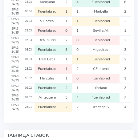
SPA3
Alcoyano
2
4
Fuenlabrad
6
13.04
(24/25)
SPA3
Fuenlabrad
1
1
Marbella
2
05.04
(24/25)
SPA3
Villarreal
1
1
Fuenlabrad
2
29.03
(24/25)
SPA3
Fuenlabrad
0
1
Sevilla At
1
23.03
(24/25)
SPA3
Real Murci
2
0
Fuenlabrad
2
16.03
(24/25)
SPA3
Fuenlabrad
3
0
Algeciras
3
08.03
(24/25)
SPA3
Real Betis
1
1
Fuenlabrad
2
01.03
(24/25)
SPA3
Fuenlabrad
1
2
CF Interci
3
23.02
(24/25)
SPA3
Hercules
1
0
Fuenlabrad
1
16.02
(24/25)
SPA3
Fuenlabrad
2
1
Yeclano
3
09.02
(24/25)
SPA3
Antequera
3
4
Fuenlabrad
7
01.02
(24/25)
SPA3
Fuenlabrad
2
2
Atletico S
4
25.01
(24/25)
ТАБЛИЦА СТАВОК