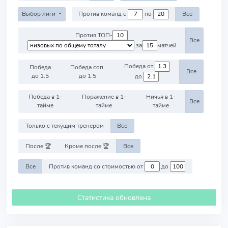
Выбор лиги
Против команд с
по
Все
Против ТОП-
Все
за
матчей
Победа от
Победа
Победа соп.
Все
до 1.5
до 1.5
до
Победа в 1-
Поражение в 1-
Ничья в 1-
Все
тайме
тайме
тайме
Только с текущим тренером
Все
После 🏆
Кроме после 🏆
Все
Все
Против команд со стоимостью от
до
Статистика обновлена