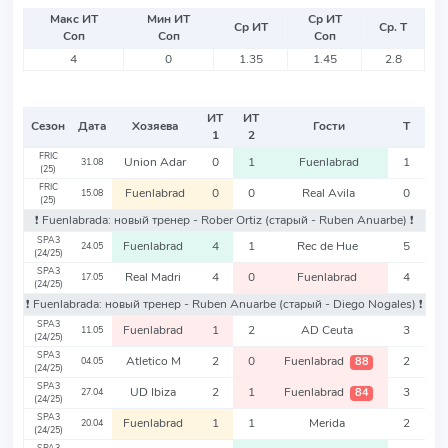
Макс ИТ
Мин ИТ
Ср ИТ
Ср ИТ
Ср. Т
Соп
Соп
Соп
4
0
1.35
1.45
2.8
ИТ
ИТ
Сезон
Дата
Хозяева
Гости
Т
1
2
FRIC
Union Adar
0
1
Fuenlabrad
1
31.08
(25)
FRIC
Fuenlabrad
0
0
Real Avila
0
15.08
(25)
❗️ Fuenlabrada: новый тренер - Rober Ortiz
(старый - Ruben Anuarbe)
❗️
SPA3
Fuenlabrad
4
1
Rec de Hue
5
24.05
(24/25)
SPA3
Real Madri
4
0
Fuenlabrad
4
17.05
(24/25)
❗️ Fuenlabrada: новый тренер - Ruben Anuarbe
(старый - Diego Nogales)
❗️
SPA3
Fuenlabrad
1
2
AD Ceuta
3
11.05
(24/25)
SPA3
Atletico M
2
0
Fuenlabrad
2
88
04.05
(24/25)
SPA3
UD Ibiza
2
1
Fuenlabrad
3
84
27.04
(24/25)
SPA3
Fuenlabrad
1
1
Merida
2
20.04
(24/25)