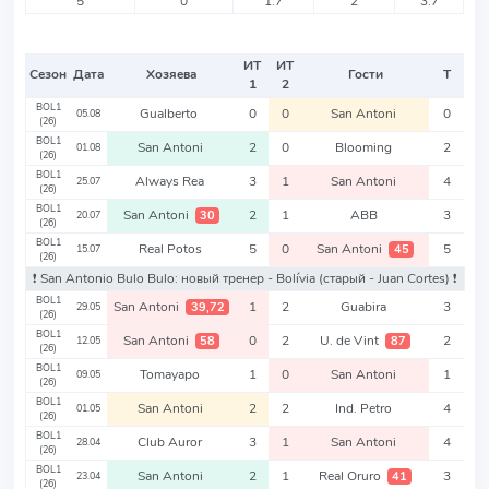
5
0
1.7
2
3.7
ИТ
ИТ
Сезон
Дата
Хозяева
Гости
Т
1
2
BOL1
Gualberto
0
0
San Antoni
0
05.08
(26)
BOL1
San Antoni
2
0
Blooming
2
01.08
(26)
BOL1
Always Rea
3
1
San Antoni
4
25.07
(26)
BOL1
San Antoni
2
1
ABB
3
30
20.07
(26)
BOL1
Real Potos
5
0
San Antoni
5
45
15.07
(26)
❗️ San Antonio Bulo Bulo: новый тренер - Bolívia
(старый - Juan Cortes)
❗️
BOL1
San Antoni
1
2
Guabira
3
39,72
29.05
(26)
BOL1
San Antoni
0
2
U. de Vint
2
58
87
12.05
(26)
BOL1
Tomayapo
1
0
San Antoni
1
09.05
(26)
BOL1
San Antoni
2
2
Ind. Petro
4
01.05
(26)
BOL1
Club Auror
3
1
San Antoni
4
28.04
(26)
BOL1
San Antoni
2
1
Real Oruro
3
41
23.04
(26)