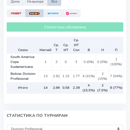
Дома
На выезде
Все
Статистика обновлена
Ср.
Ср.
Ср.
ИТ
Сезон
Матчей
Т
ИТ
Соп
В
Н
П
South America:
1
Copa
1
3
0
3
0 (0%)
0 (0%)
(100%)
Sudamericana
Bolivia: Division
2
13
2.92
1.15
1.77
4 (31%)
7 (54%)
Profesional
(15%)
4
2
Итого
14
2.96
0.58
2.39
8 (77%)
(15.5%)
(7.5%)
СТАТИСТИКА ПО ТУРНИРАМ