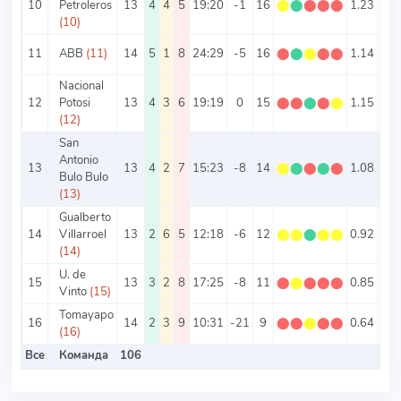
10
Petroleros
13
4
4
5
19:20
-1
16
⬤
⬤
⬤
⬤
⬤
1.23
3
(10)
11
ABB
(11)
14
5
1
8
24:29
-5
16
⬤
⬤
⬤
⬤
⬤
1.14
3.7
Nacional
12
Potosi
13
4
3
6
19:19
0
15
⬤
⬤
⬤
⬤
⬤
1.15
2.9
(12)
San
Antonio
13
13
4
2
7
15:23
-8
14
⬤
⬤
⬤
⬤
⬤
1.08
2.9
Bulo Bulo
(13)
Gualberto
14
Villarroel
13
2
6
5
12:18
-6
12
⬤
⬤
⬤
⬤
⬤
0.92
2.3
(14)
U. de
15
13
3
2
8
17:25
-8
11
⬤
⬤
⬤
⬤
⬤
0.85
3.2
Vinto
(15)
Tomayapo
16
14
2
3
9
10:31
-21
9
⬤
⬤
⬤
⬤
⬤
0.64
2.9
(16)
Все
Команда
106
2.9