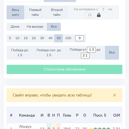
На интервале с
по
Весь
Первый
Второй
матч
тайм
тайм
Дома
На выезде
Все
5
10
15
20
30
40
50
100
Победа от
до
Победа до
Победа соп. до
Все
1.5
1.5
Статистика обновлена
×
Свайп вправо, чтобы увидеть всю таблицу!
Ср
#
Команда
И
В
Н
П
Голы
Р
О
Посл. 5
О/И
Т
Always