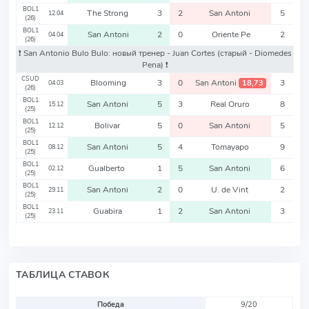
BOL1
The Strong
3
2
San Antoni
5
12.04
(26)
BOL1
San Antoni
2
0
Oriente Pe
2
04.04
(26)
❗️ San Antonio Bulo Bulo: новый тренер - Juan Cortes
(старый - Diomedes
Pena)
❗️
CSUD
Blooming
3
0
San Antoni
3
18,73
04.03
(26)
BOL1
San Antoni
5
3
Real Oruro
8
15.12
(25)
BOL1
Bolivar
5
0
San Antoni
5
12.12
(25)
BOL1
San Antoni
5
4
Tomayapo
9
08.12
(25)
BOL1
Gualberto
1
5
San Antoni
6
02.12
(25)
BOL1
San Antoni
2
0
U. de Vint
2
29.11
(25)
BOL1
Guabira
1
2
San Antoni
3
23.11
(25)
ТАБЛИЦА СТАВОК
Победа
9/20