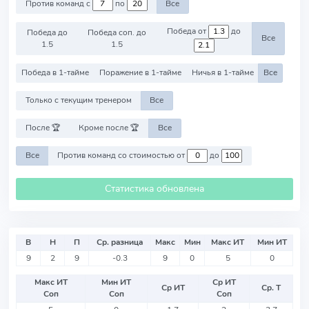
Против команд с
по
Все
Победа от
до
Победа до
Победа соп. до
Все
1.5
1.5
Победа в 1-тайме
Поражение в 1-тайме
Ничья в 1-тайме
Все
Только с текущим тренером
Все
После 🏆
Кроме после 🏆
Все
Все
Против команд со стоимостью от
до
Статистика обновлена
В
Н
П
Ср. разница
Макс
Мин
Макс ИТ
Мин ИТ
9
2
9
-0.3
9
0
5
0
Макс ИТ
Мин ИТ
Ср ИТ
Ср ИТ
Ср. Т
Соп
Соп
Соп