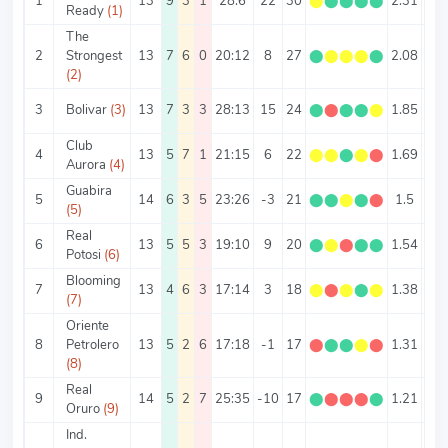
1
13
9
3
1
28:6
22
30
⬤
⬤
⬤
⬤
⬤
2.31
2.6
Ready
(1)
The
2
Strongest
13
7
6
0
20:12
8
27
⬤
⬤
⬤
⬤
⬤
2.08
2.4
(2)
3
Bolivar
(3)
13
7
3
3
28:13
15
24
⬤
⬤
⬤
⬤
⬤
1.85
3.1
Club
4
13
5
7
1
21:15
6
22
⬤
⬤
⬤
⬤
⬤
1.69
2.7
Aurora
(4)
Guabira
5
14
6
3
5
23:26
-3
21
⬤
⬤
⬤
⬤
⬤
1.5
3.5
(5)
Real
6
13
5
5
3
19:10
9
20
⬤
⬤
⬤
⬤
⬤
1.54
2.2
Potosi
(6)
Blooming
7
13
4
6
3
17:14
3
18
⬤
⬤
⬤
⬤
⬤
1.38
2.3
(7)
Oriente
8
Petrolero
13
5
2
6
17:18
-1
17
⬤
⬤
⬤
⬤
⬤
1.31
2.6
(8)
Real
9
14
5
2
7
25:35
-10
17
⬤
⬤
⬤
⬤
⬤
1.21
4.2
Oruro
(9)
Ind.