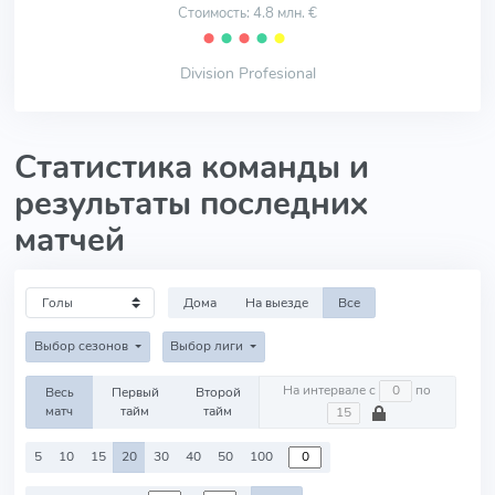
Стоимость: 4.8 млн. €
⬤
⬤
⬤
⬤
⬤
Division Profesional
Статистика команды и
результаты последних
матчей
Дома
На выезде
Все
Выбор сезонов
Выбор лиги
На интервале с
по
Весь
Первый
Второй
матч
тайм
тайм
5
10
15
20
30
40
50
100