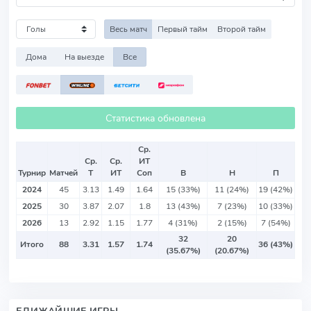
Весь матч
Первый тайм
Второй тайм
Дома
На выезде
Все
Статистика обновлена
Ср.
Ср.
Ср.
ИТ
Турнир
Матчей
Т
ИТ
Соп
В
Н
П
2024
45
3.13
1.49
1.64
15 (33%)
11 (24%)
19 (42%)
2025
30
3.87
2.07
1.8
13 (43%)
7 (23%)
10 (33%)
2026
13
2.92
1.15
1.77
4 (31%)
2 (15%)
7 (54%)
32
20
Итого
88
3.31
1.57
1.74
36 (43%)
(35.67%)
(20.67%)