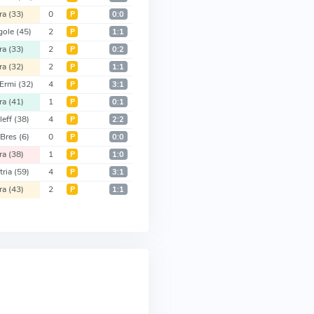
ra
(33)
0
Р
0:0
gole
(45)
2
Р
1:1
ra
(33)
2
Р
0:2
ra
(32)
2
Р
1:1
Ermi
(32)
4
Р
3:1
ra
(41)
1
Р
0:1
leff
(38)
4
Р
2:2
 Bres
(6)
0
Р
0:0
ra
(38)
1
Р
1:0
tria
(59)
4
Р
3:1
ra
(43)
2
Р
1:1