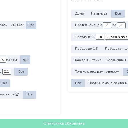
Дома
На выезде
Все
2026
2026/27
Все
Против команд с
по
Против ТОП-
Победа до 1.5
Победа соп. д
матчей
Все
Победа в 1-тайме
Поражение в 
о
Все
Только с текущим тренером
Все
Все
ме после 🏆
Все
Статистика обновлена