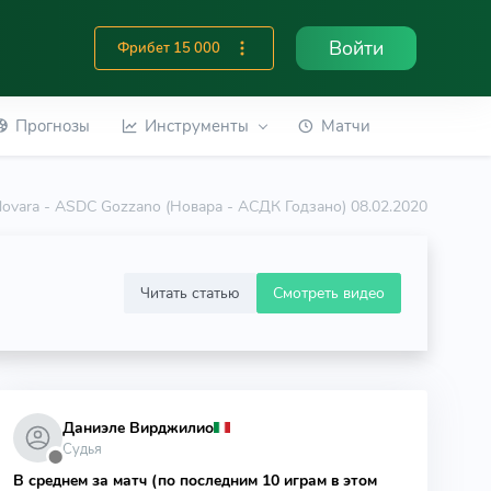
Войти
Фрибет 15 000
Прогнозы
Инструменты
Матчи
ovara - ASDC Gozzano (Новара - АСДК Годзано) 08.02.2020
Читать статью
Смотреть видео
Даниэле Вирджилио
Судья
⬤
В среднем за матч (по последним 10 играм в этом