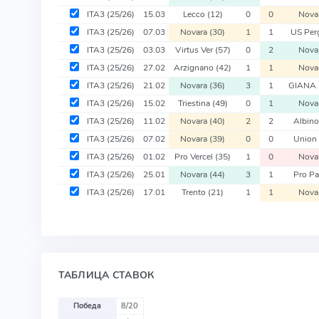
ITA3
(25/26)
15.03
Lecco
(12)
0
0
Nova
ITA3
(25/26)
07.03
Novara
(30)
1
1
US Per
ITA3
(25/26)
03.03
Virtus Ver
(57)
0
2
Nova
ITA3
(25/26)
27.02
Arzignano
(42)
1
1
Nova
ITA3
(25/26)
21.02
Novara
(36)
3
1
GIANA 
ITA3
(25/26)
15.02
Triestina
(49)
0
1
Nova
ITA3
(25/26)
11.02
Novara
(40)
2
2
Albino
ITA3
(25/26)
07.02
Novara
(39)
0
0
Union
ITA3
(25/26)
01.02
Pro Vercel
(35)
1
0
Nova
ITA3
(25/26)
25.01
Novara
(44)
3
1
Pro Pa
ITA3
(25/26)
17.01
Trento
(21)
1
1
Nova
ТАБЛИЦА СТАВОК
Победа
8/20