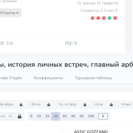
ч окончен
Гл. тренер: М. Гвидетти
Стоимость: 1.3 млн. €
25
Группа А
⬤
⬤
⬤
⬤
⬤
Х:
3.6
П2:
6
, история личных встреч, главный арб
ele Virgilio
Коэффициенты
Турнирная таблица
Офсайды
Фолы
Уд. в створ
Ауты
Атаки
по
5
10
15
20
30
40
50
100
ASDC GOZZANO