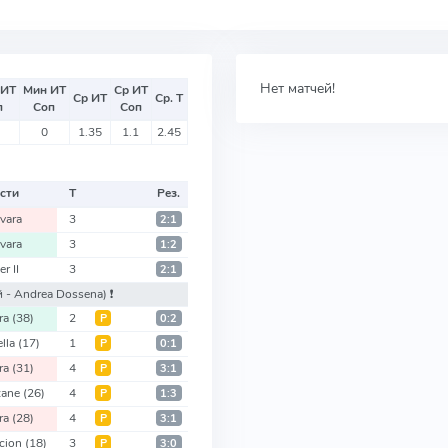
Нет матчей!
 ИТ
Мин ИТ
Ср ИТ
Ср ИТ
Ср. Т
п
Соп
Соп
0
1.35
1.1
2.45
сти
Т
Рез.
vara
3
2:1
vara
3
1:2
er II
3
2:1
й - Andrea Dossena)
❗️
ra
(38)
2
Р
0:2
ella
(17)
1
Р
0:1
ra
(31)
4
Р
3:1
zane
(26)
4
Р
1:3
ra
(28)
4
Р
3:1
cion
(18)
3
Р
3:0