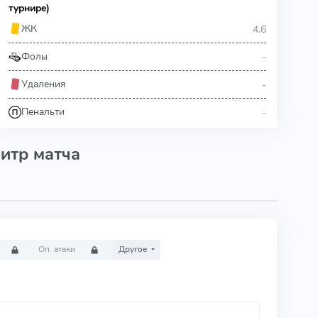
турнире)
4.6
ЖК
-
Фолы
-
Удаления
-
Пенальти
итр матча
Оп. атаки
Другое