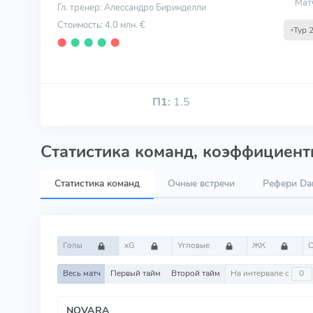
Мат
Гл. тренер: Алессандро Биринделли
Стоимость: 4.0 млн. €
Тур 
⬤
⬤
⬤
⬤
⬤
П1:
1.5
Статистика команд, коэффициенты
Статистика команд
Очные встречи
Рефери Dani
Голы
xG
Угловые
ЖК
Весь матч
Первый тайм
Второй тайм
На интервале с
NOVARA