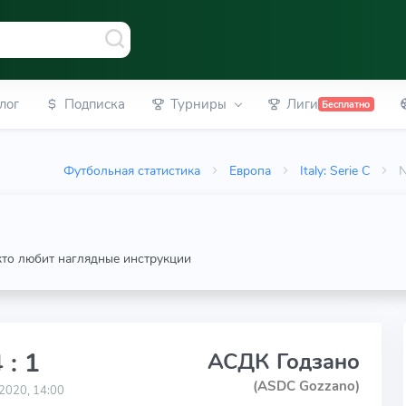
лог
Подписка
Турниры
Лиги
Бесплатно
Футбольная статистика
Европа
Italy: Serie C
N
 кто любит наглядные инструкции
 : 1
АСДК Годзано
(ASDC Gozzano)
2020, 14:00