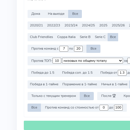
Дома
На выезде
Все
2020/21
2022/23
2023/24
2024/25
2025
2025/26
Club Friendlies
Coppa Italia
Serie B
Serie C
Все
Против команд с
по
Все
Против ТОП-
за
Победа до 1.5
Победа соп. до 1.5
Победа от
д
Победа в 1-тайме
Поражение в 1-тайме
Ничья в 1-тайме
Только с текущим тренером
Все
После 🏆
Кро
Все
Против команд со стоимостью от
до