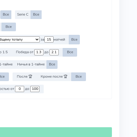
Все
Serie C
Все
Все
за
матчей
Все
о 1.5
Победа от
до
Все
1-тайме
Ничья в 1-тайме
Все
Все
После 🏆
Кроме после 🏆
Все
Против команд со стоимостью от
до