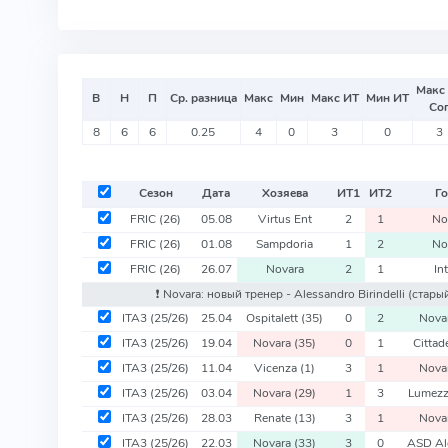
Макс
В
Н
П
Ср. разница
Макс
Мин
Макс ИТ
Мин ИТ
Со
8
6
6
0.25
4
0
3
0
3
Сезон
Дата
Хозяева
ИТ
1
ИТ
2
Го
FRIC
(26)
05.08
Virtus Ent
2
1
No
FRIC
(26)
01.08
Sampdoria
1
2
No
FRIC
(26)
26.07
Novara
2
1
Int
❗️ Novara: новый тренер - Alessandro Birindelli
(стары
ITA3
(25/26)
25.04
Ospitalett
(35)
0
2
Nova
ITA3
(25/26)
19.04
Novara
(35)
0
1
Cittad
ITA3
(25/26)
11.04
Vicenza
(1)
3
1
Nova
ITA3
(25/26)
03.04
Novara
(29)
1
3
Lumez
ITA3
(25/26)
28.03
Renate
(13)
3
1
Nova
ITA3
(25/26)
22.03
Novara
(33)
3
0
ASD Al