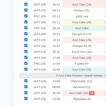
JAP3
(25)
16.11
Azul Claro
(20)
JAP3
(25)
09.11
Ryukyu
(15)
FRIC
(25)
03.11
Jubilo Iwa
JAP3
(25)
02.11
Azul Claro
(20)
FRIC
(25)
26.10
Azul Claro
JAP3
(25)
25.10
Parceiro N
(17)
JAP3
(25)
19.10
Azul Claro
(20)
JAP3
(25)
12.10
Zweigen Ka
(9)
JAP3
(25)
05.10
Kochi Univ
(16)
JAP3
(25)
27.09
Azul Claro
(20)
FRIC
(25)
21.09
Fujieda MY
JAP3
(25)
20.09
Azul Claro
(20)
❗️ Azul Claro Numazu: новый тренер - 
JAP3
(25)
13.09
Matsumoto
(12)
JAP3
(25)
06.09
Vanraure H
(1)
JAP3
(25)
30.08
Azul Claro
(20)
69
JAP3
(25)
23.08
Tegevajaro
(6)