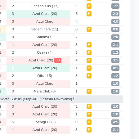
1
2
Thespa Kus
(17)
3
Р
1:2
2
3
Azul Claro
(20)
5
Р
2:3
4
0
Azul Claro
4
4:0
0
0
Sagamihara
(11)
0
Р
0:0
2
0
Shimizu S-
2
2:0
2
1
Azul Claro
(20)
3
Р
2:1
1
2
Osaka
(4)
3
Р
1:2
3
1
Azul Claro
(20)
4
83
Р
3:1
0
1
Azul Claro
(20)
1
Р
0:1
1
2
Gifu
(15)
3
Р
1:2
1
0
Azul Claro
1
1:0
1
0
Nara Club
(6)
1
Р
1:0
Hideto Suzuki
(старый - Masashi Nakayama)
❗️
2
0
Azul Claro
(20)
2
Р
2:0
1
0
Azul Claro
(20)
1
Р
1:0
4
5
Tochigi Ci
(3)
9
Р
4:5
2
1
Azul Claro
(20)
3
Р
2:1