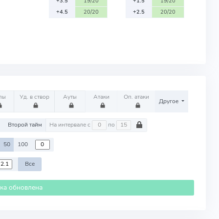
+3.5
19/20
+1.5
19/20
+4.5
20/20
+2.5
20/20
лы
Уд. в створ
Ауты
Атаки
Оп. атаки
Другое
м
Второй тайм
На интервале с
по
50
100
Все
ика обновлена