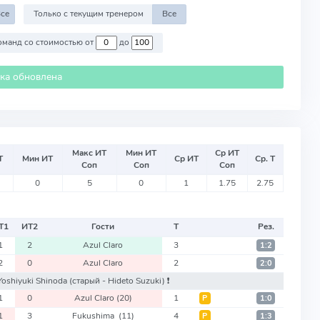
се
Только с текущим тренером
Все
Против команд со стоимостью от
до
ика обновлена
Макс ИТ
Мин ИТ
Ср ИТ
Т
Мин ИТ
Ср ИТ
Ср. Т
Соп
Соп
Соп
0
5
0
1
1.75
2.75
Т
1
ИТ
2
Гости
Т
Рез.
1
2
Azul Claro
3
1:2
2
0
Azul Claro
2
2:0
 Yoshiyuki Shinoda
(старый - Hideto Suzuki)
❗️
1
0
Azul Claro
(20)
1
Р
1:0
1
3
Fukushima
(11)
4
Р
1:3