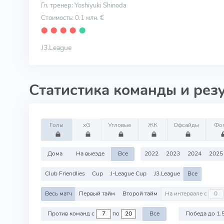
Гл. тренер: Yoshiyuki Shinoda
Стоимость: 0.1 млн. €
⬤
⬤
⬤
⬤
⬤
J3.League
Статистика команды и рез
Голы
xG
Угловые
ЖК
Офсайды
Фо
Дома
На выезде
Все
2022
2023
2024
2025
Club Friendlies
Cup
J-League Cup
J3.League
Все
Весь матч
Первый тайм
Второй тайм
На интервале с
Против команд с
по
Все
Победа до 1.