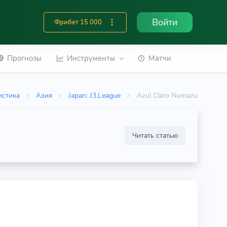
Войти
Фрибет 15 000
Прогнозы
Инструменты
Матчи
истика
Азия
Japan: J3.League
Azul Claro Numazu
Читать статью