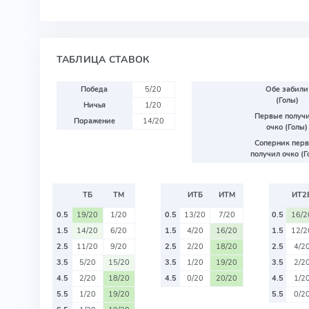
ТАБЛИЦА СТАВОК
Победа
5/20
Обе забили
(Голы)
Ничья
1/20
Первые получ
Поражение
14/20
очко (Голы)
Соперник пер
получил очко (Г
ТБ
ТМ
ИТБ
ИТМ
ИТ2
0.5
19/20
1/20
0.5
13/20
7/20
0.5
16/2
1.5
14/20
6/20
1.5
4/20
16/20
1.5
12/2
2.5
11/20
9/20
2.5
2/20
18/20
2.5
4/2
3.5
5/20
15/20
3.5
1/20
19/20
3.5
2/2
4.5
2/20
18/20
4.5
0/20
20/20
4.5
1/2
5.5
1/20
19/20
5.5
0/2