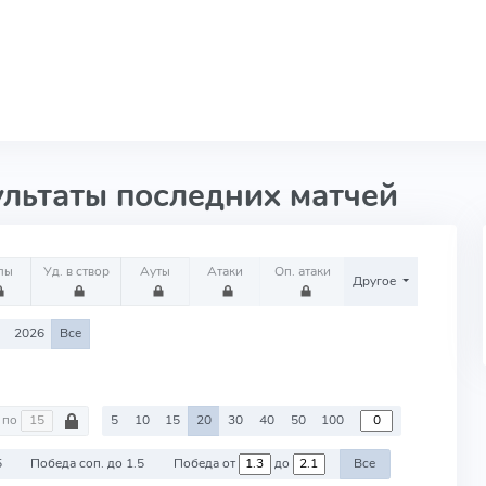
ультаты последних матчей
лы
Уд. в створ
Ауты
Атаки
Оп. атаки
Другое
2026
Все
по
5
10
15
20
30
40
50
100
5
Победа соп. до 1.5
Победа от
до
Все