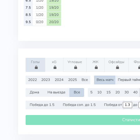
6.5
1/20
19/20
7.5
1/20
19/20
8.5
1/20
19/20
9.5
0/20
20/20
Голы
xG
Угловые
ЖК
Офсайды
Фо
2022
2023
2024
2025
Все
Весь матч
Первый тай
Дома
На выезде
Все
5
10
15
20
30
40
Победа до 1.5
Победа соп. до 1.5
Победа от
до
Статист