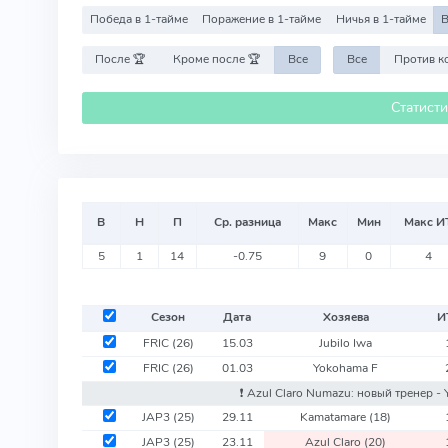
Победа в 1-тайме
Поражение в 1-тайме
Ничья в 1-тайме
В
После 🏆
Кроме после 🏆
Все
Все
Статист
В
Н
П
Ср. разница
Макс
Мин
Макс И
5
1
14
-0.75
9
0
4
Сезон
Дата
Хозяева
И
FRIC
(26)
15.03
Jubilo Iwa
FRIC
(26)
01.03
Yokohama F
❗️ Azul Claro Numazu: новый тренер -
JAP3
(25)
29.11
Kamatamare
(18)
JAP3
(25)
23.11
Azul Claro
(20)