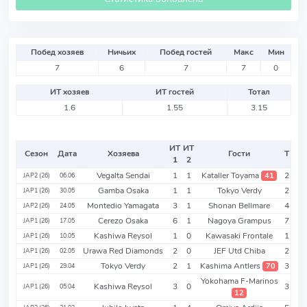
Побед хозяев
Ничьих
Побед гостей
Макс
Мин
7
6
7
7
0
ИТ хозяев
ИТ гостей
Тотал
1.6
1.55
3.15
ИТ
ИТ
Сезон
Дата
Хозяева
Гости
Т
1
2
Vegalta Sendai
1
1
Kataller Toyama
2
41
JAP2 (26)
06.06
Gamba Osaka
1
1
Tokyo Verdy
2
JAP1 (26)
30.05
Montedio Yamagata
3
1
Shonan Bellmare
4
JAP2 (26)
24.05
Cerezo Osaka
6
1
Nagoya Grampus
7
JAP1 (26)
17.05
Kashiwa Reysol
1
0
Kawasaki Frontale
1
JAP1 (26)
10.05
Urawa Red Diamonds
2
0
JEF Utd Chiba
2
JAP1 (26)
02.05
Tokyo Verdy
2
1
Kashima Antlers
3
70
JAP1 (26)
29.04
Yokohama F-Marinos
Kashiwa Reysol
3
0
3
JAP1 (26)
05.04
12