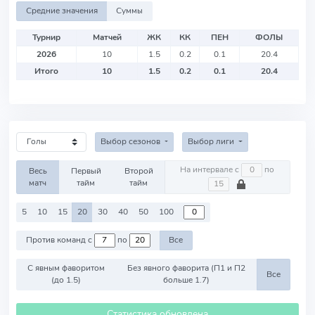
Средние значения
Суммы
Турнир
Матчей
ЖК
КК
ПЕН
ФОЛЫ
2026
10
1.5
0.2
0.1
20.4
Итого
10
1.5
0.2
0.1
20.4
Выбор сезонов
Выбор лиги
На интервале с
по
Весь
Первый
Второй
матч
тайм
тайм
5
10
15
20
30
40
50
100
Против команд с
по
Все
С явным фаворитом
Без явного фаворита (П1 и П2
Все
(до 1.5)
больше 1.7)
Статистика обновлена