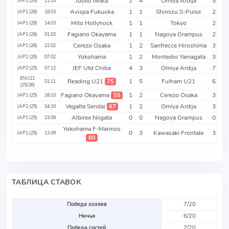
Jubilo Iwata
1
4
Omiya Ardija
5
JAP2 (26)
21.03
Avispa Fukuoka
1
1
Shimizu S-Pulse
2
JAP1 (26)
18.03
Mito Hollyhock
1
1
Tokyo
2
JAP1 (26)
14.03
Fagiano Okayama
1
1
Nagoya Grampus
2
JAP1 (26)
01.03
Cerezo Osaka
1
2
Sanfrecce Hiroshima
3
JAP1 (26)
22.02
Yokohama
1
2
Montedio Yamagata
3
JAP2 (26)
07.02
JEF Utd Chiba
4
3
Omiya Ardija
7
JAP2 (25)
07.12
ENU21
Reading U21
1
5
Fulham U21
6
75
01.11
(25/26)
Fagiano Okayama
1
2
Cerezo Osaka
3
55
JAP1 (25)
18.10
Vegalta Sendai
1
2
Omiya Ardija
3
67
JAP2 (25)
04.10
Albirex Niigata
0
0
Nagoya Grampus
0
JAP1 (25)
23.09
Yokohama F-Marinos
0
3
Kawasaki Frontale
3
JAP1 (25)
13.09
60
ТАБЛИЦА СТАВОК
Победа хозяев
7/20
Ничья
6/20
Победа гостей
7/20