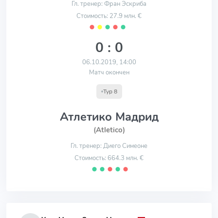
Гл. тренер: Фран Эскриба
Стоимость: 27.9 млн. €
⬤
⬤
⬤
⬤
⬤
0 : 0
06.10.2019, 14:00
Матч окончен
Тур 8
Атлетико Мадрид
(Atletico)
Гл. тренер: Диего Симеоне
Стоимость: 664.3 млн. €
⬤
⬤
⬤
⬤
⬤