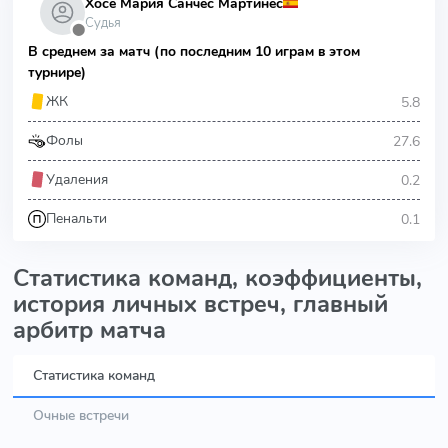
Хосе Мария Санчес Мартинес
Судья
⬤
В среднем за матч (по последним 10 играм в этом
турнире)
5.8
ЖК
27.6
Фолы
0.2
Удаления
0.1
Пенальти
Статистика команд, коэффициенты,
история личных встреч, главный
арбитр матча
Статистика команд
Очные встречи