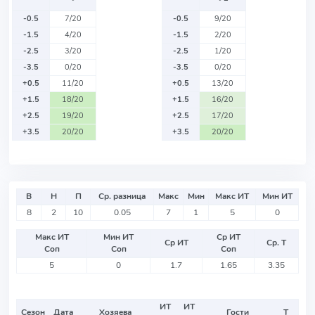
-0.5
7/20
-0.5
9/20
-1.5
4/20
-1.5
2/20
-2.5
3/20
-2.5
1/20
-3.5
0/20
-3.5
0/20
+0.5
11/20
+0.5
13/20
+1.5
18/20
+1.5
16/20
+2.5
19/20
+2.5
17/20
+3.5
20/20
+3.5
20/20
В
Н
П
Ср. разница
Макс
Мин
Макс ИТ
Мин ИТ
8
2
10
0.05
7
1
5
0
Макс ИТ
Мин ИТ
Ср ИТ
Ср ИТ
Ср. Т
Соп
Соп
Соп
5
0
1.7
1.65
3.35
ИТ
ИТ
Сезон
Дата
Хозяева
Гости
Т