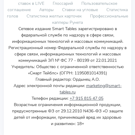
ставок в LIVE
Глоссарий
Пользовательское
соглашение
Авторы
Ставки на угловые
Статистика
голов
Статистика желтых карточек
Профессиональные
капперы Рунета
Сетевое издание Smart Tables зарегистрировано в
федеральной службе по надзору в сфере связи,
информационных технологий и массовых коммуникаций.
Регистрационный номер Федеральной службы по надзору в
сфере связи, информационных технологий и массовых
коммуникаций ЭЛ № ФС 77 - 80199 от 22.01.2021
Учредитель
:
Общество с ограниченной ответственностью
«Смарт Тейблс» (ОГРН: 1195081014391)
Главный редактор: Ордынец А.О.
Адрес электронной почты редакции:
marketing@smart-
tables.ru
Телефон редакции:
+7 915 815 47 05
Возрастные ограничения информационной продукции,
предусмотренные ФЗ от 29.12.2010 N436-ФЗ «О защите
детей от информации, причиняющей вред их здоровью
и развитию»: 18+