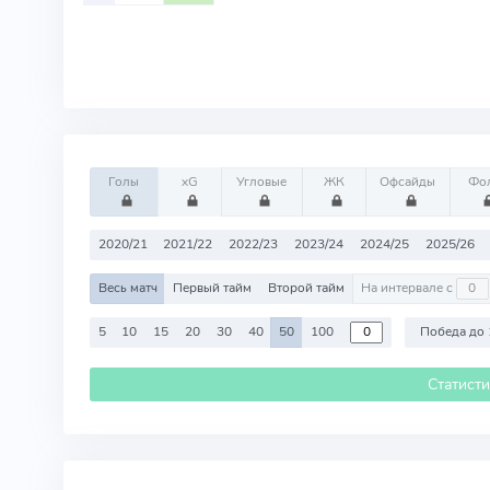
Голы
xG
Угловые
ЖК
Офсайды
Фо
2020/21
2021/22
2022/23
2023/24
2024/25
2025/26
Весь матч
Первый тайм
Второй тайм
На интервале с
5
10
15
20
30
40
50
100
Победа до 
Статист