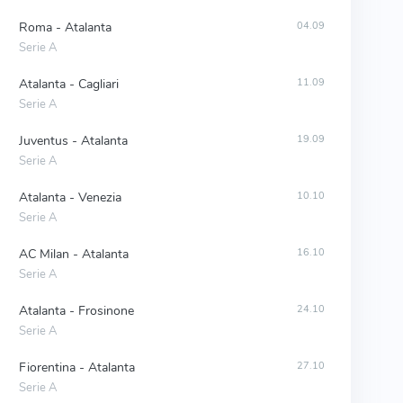
Roma - Atalanta
04.09
Serie A
Atalanta - Cagliari
11.09
Serie A
Juventus - Atalanta
19.09
Serie A
Atalanta - Venezia
10.10
Serie A
AC Milan - Atalanta
16.10
Serie A
Atalanta - Frosinone
24.10
Serie A
Fiorentina - Atalanta
27.10
Serie A