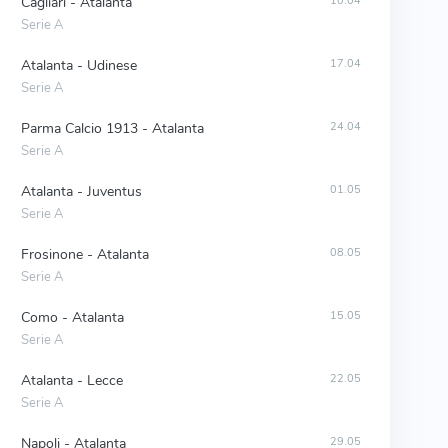
Cagliari - Atalanta
10.04
Serie A
Atalanta - Udinese
17.04
Serie A
Parma Calcio 1913 - Atalanta
24.04
Serie A
Atalanta - Juventus
01.05
Serie A
Frosinone - Atalanta
08.05
Serie A
Como - Atalanta
15.05
Serie A
Atalanta - Lecce
22.05
Serie A
Napoli - Atalanta
29.05