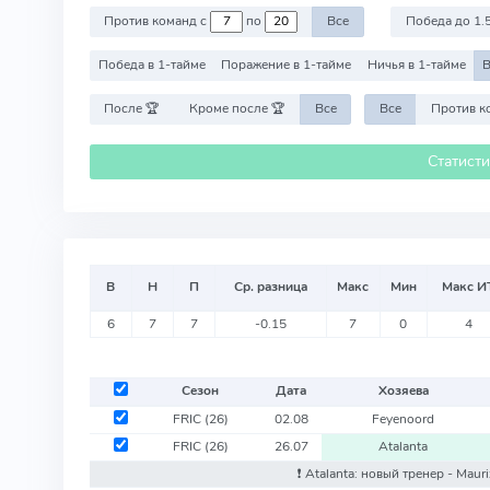
Против команд с
по
Все
Победа до 1.
Победа в 1-тайме
Поражение в 1-тайме
Ничья в 1-тайме
В
После 🏆
Кроме после 🏆
Все
Все
Статист
В
Н
П
Ср. разница
Макс
Мин
Макс И
6
7
7
-0.15
7
0
4
Сезон
Дата
Хозяева
FRIC
(26)
02.08
Feyenoord
FRIC
(26)
26.07
Atalanta
❗️ Atalanta: новый тренер - Mauri