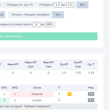
5
Победа соп. до 1.5
Победа от
до
Все
се
Только с текущим тренером
Все
Против команд со стоимостью от
до
ика обновлена
Макс ИТ
Мин ИТ
Ср ИТ
Т
Мин ИТ
Ср ИТ
Ср. Т
Соп
Соп
Соп
0
6
0
1.5
1.65
3.15
ИТ
1
ИТ
2
Гости
Т
Рез.
2
1
Atalanta
3
Р
2:1
3
2
Arezzo
5
3:2
zio Sarri
(старый - Raffaele Palladino)
❗️