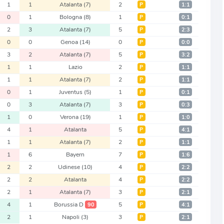
1
1
Atalanta
(7)
2
Р
1:1
0
1
Bologna
(8)
1
Р
0:1
2
3
Atalanta
(7)
5
Р
2:3
0
0
Genoa
(14)
0
Р
0:0
3
2
Atalanta
(7)
5
Р
3:2
1
1
Lazio
2
Р
1:1
1
1
Atalanta
(7)
2
Р
1:1
0
1
Juventus
(5)
1
Р
0:1
0
3
Atalanta
(7)
3
Р
0:3
1
0
Verona
(19)
1
Р
1:0
4
1
Atalanta
5
Р
4:1
1
1
Atalanta
(7)
2
Р
1:1
1
6
Bayern
7
Р
1:6
2
2
Udinese
(10)
4
Р
2:2
2
2
Atalanta
4
Р
2:2
2
1
Atalanta
(7)
3
Р
2:1
4
1
Borussia D
5
90
Р
4:1
2
1
Napoli
(3)
3
Р
2:1