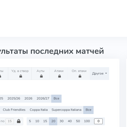
ультаты последних матчей
лы
Уд. в створ
Ауты
Атаки
Оп. атаки
Другое
25
2025/26
2026
2026/27
Все
Club Friendlies
Coppa Italia
Supercoppa Italiana
Все
по
5
10
15
20
30
40
50
100