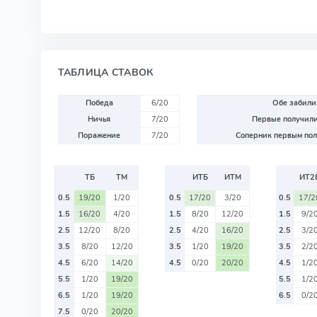
ТАБЛИЦА СТАВОК
Победа
6/20
Обе забили
Ничья
7/20
Первые получили
Поражение
7/20
Соперник первым пол
ТБ
ТМ
ИТБ
ИТМ
ИТ2
0.5
19/20
1/20
0.5
17/20
3/20
0.5
17/2
1.5
16/20
4/20
1.5
8/20
12/20
1.5
9/2
2.5
12/20
8/20
2.5
4/20
16/20
2.5
3/2
3.5
8/20
12/20
3.5
1/20
19/20
3.5
2/2
4.5
6/20
14/20
4.5
0/20
20/20
4.5
1/2
5.5
1/20
19/20
5.5
1/2
6.5
1/20
19/20
6.5
0/2
7.5
0/20
20/20