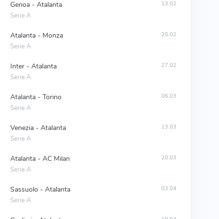
Genoa - Atalanta
13.02
Serie A
Atalanta - Monza
20.02
Serie A
Inter - Atalanta
27.02
Serie A
Atalanta - Torino
06.03
Serie A
Venezia - Atalanta
13.03
Serie A
Atalanta - AC Milan
20.03
Serie A
Sassuolo - Atalanta
03.04
Serie A