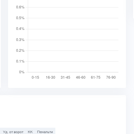
Уд. от ворот
КК
Пенальти