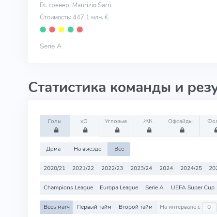
Гл. тренер: Maurizio Sarri
Стоимость: 447.1 млн. €
⬤
⬤
⬤
⬤
⬤
Serie A
Статистика команды и рез
Голы
xG
Угловые
ЖК
Офсайды
Фо
Дома
На выезде
Все
2020/21
2021/22
2022/23
2023/24
2024
2024/25
20
Champions League
Europa League
Serie A
UEFA Super Cup
Весь матч
Первый тайм
Второй тайм
На интервале с