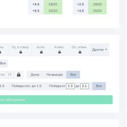
+4.5
19/20
+2.5
18/20
+5.5
20/20
+3.5
20/20
лы
Уд. в створ
Ауты
Атаки
Оп. атаки
Другое
Все
по
Дома
На выезде
Все
1.5
Победа соп. до 1.5
Победа от
до
Все
ика обновлена