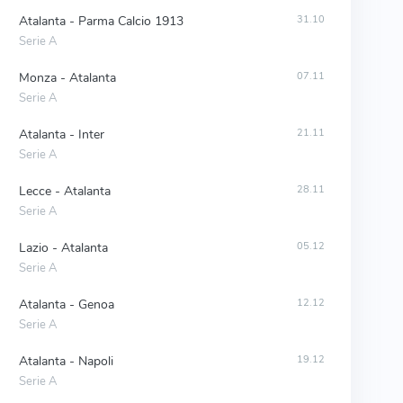
Atalanta - Parma Calcio 1913
31.10
Serie A
Monza - Atalanta
07.11
Serie A
Atalanta - Inter
21.11
Serie A
Lecce - Atalanta
28.11
Serie A
Lazio - Atalanta
05.12
Serie A
Atalanta - Genoa
12.12
Serie A
Atalanta - Napoli
19.12
Serie A