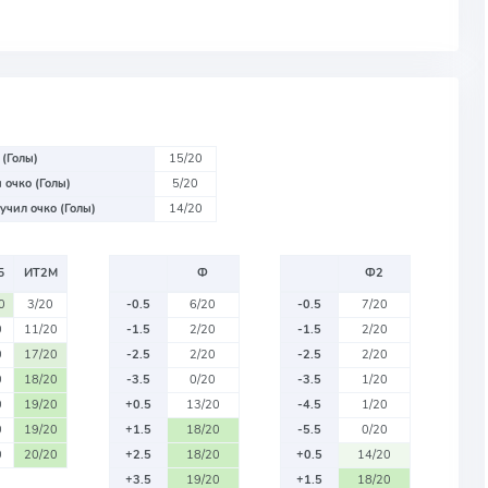
 (Голы)
15/20
 очко (Голы)
5/20
учил очко (Голы)
14/20
Б
ИТ2М
Ф
Ф2
0
3/20
-0.5
6/20
-0.5
7/20
0
11/20
-1.5
2/20
-1.5
2/20
0
17/20
-2.5
2/20
-2.5
2/20
0
18/20
-3.5
0/20
-3.5
1/20
0
19/20
+0.5
13/20
-4.5
1/20
0
19/20
+1.5
18/20
-5.5
0/20
0
20/20
+2.5
18/20
+0.5
14/20
+3.5
19/20
+1.5
18/20