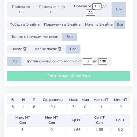
Победа от
до
Победа до
Победа соп. до
Все
1.5
1.5
Победа в 1-тайме
Поражение в 1-тайме
Ничья в 1-тайме
Все
Только с текущим тренером
Все
После 🏆
Кроме после 🏆
Все
Все
Против команд со стоимостью от
до
Статистика обновлена
В
Н
П
Ср. разница
Макс
Мин
Макс ИТ
Мин ИТ
8
4
8
0.1
7
0
4
0
Макс ИТ
Мин ИТ
Ср ИТ
Ср ИТ
Ср. Т
Соп
Соп
Соп
3
0
1.65
1.55
3.2