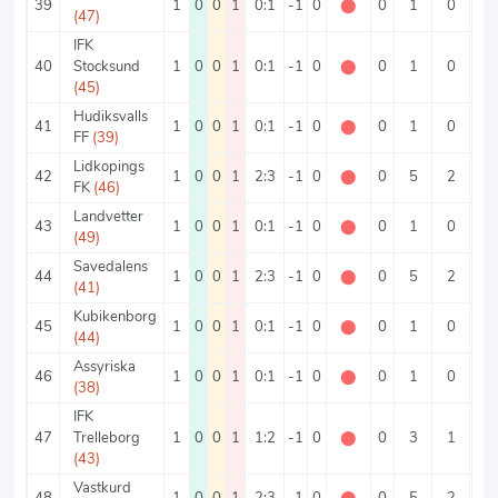
39
1
0
0
1
0:1
-1
0
⬤
0
1
0
1
(47)
IFK
40
Stocksund
1
0
0
1
0:1
-1
0
⬤
0
1
0
1
(45)
Hudiksvalls
41
1
0
0
1
0:1
-1
0
⬤
0
1
0
1
FF
(39)
Lidkopings
42
1
0
0
1
2:3
-1
0
⬤
0
5
2
3
FK
(46)
Landvetter
43
1
0
0
1
0:1
-1
0
⬤
0
1
0
1
(49)
Savedalens
44
1
0
0
1
2:3
-1
0
⬤
0
5
2
3
(41)
Kubikenborg
45
1
0
0
1
0:1
-1
0
⬤
0
1
0
1
(44)
Assyriska
46
1
0
0
1
0:1
-1
0
⬤
0
1
0
1
(38)
IFK
47
Trelleborg
1
0
0
1
1:2
-1
0
⬤
0
3
1
2
(43)
Vastkurd
48
1
0
0
1
2:3
-1
0
⬤
0
5
2
3