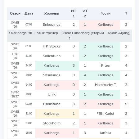
ИТ
ИТ
Сезон
Дата
Хозяева
Гости
Т
1
2
SWE3
Enkopings
2
1
Karlbergs
3
07.08
(26)
❗️ Karlbergs BK: новый тренер - Oscar Lundeberg
(старый - Aydin Arjang)
❗️
SWE3
IFK Stocks
0
2
Karlbergs
2
01.08
(26)
FRIC
Sollentuna
1
2
Karlbergs
3
21.07
(26)
SWE3
Karlbergs
3
1
Pitea
4
24.06
(26)
SWE3
Vasalunds
0
4
Karlbergs
4
18.06
(26)
SWE3
Karlbergs
0
2
Hammarby T
2
14.06
(26)
SWEC
Unik
0
1
Karlbergs
1
10.06
(26/27)
SWE3
Eskilstuna
3
2
Karlbergs
5
04.06
(26)
SWE3
Karlbergs
1
1
FBK Karlst
2
31.05
(26)
SWE3
Stockholm
2
1
Karlbergs
3
23.05
(26)
SWE3
Karlbergs
1
3
Jarfalla
4
16.05
(26)