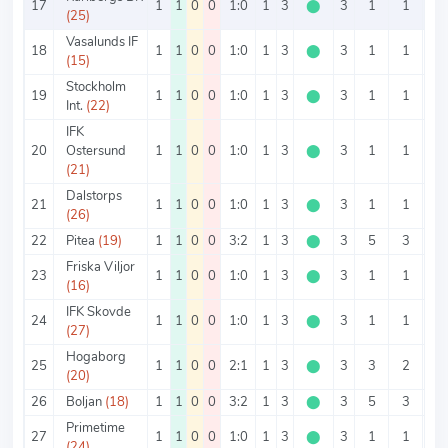
17
1
1
0
0
1:0
1
3
⬤
3
1
1
0
(25)
Vasalunds IF
18
1
1
0
0
1:0
1
3
⬤
3
1
1
0
(15)
Stockholm
19
1
1
0
0
1:0
1
3
⬤
3
1
1
0
Int.
(22)
IFK
20
Ostersund
1
1
0
0
1:0
1
3
⬤
3
1
1
0
(21)
Dalstorps
21
1
1
0
0
1:0
1
3
⬤
3
1
1
0
(26)
22
Pitea
(19)
1
1
0
0
3:2
1
3
⬤
3
5
3
2
Friska Viljor
23
1
1
0
0
1:0
1
3
⬤
3
1
1
0
(16)
IFK Skovde
24
1
1
0
0
1:0
1
3
⬤
3
1
1
0
(27)
Hogaborg
25
1
1
0
0
2:1
1
3
⬤
3
3
2
1
(20)
26
Boljan
(18)
1
1
0
0
3:2
1
3
⬤
3
5
3
2
Primetime
27
1
1
0
0
1:0
1
3
⬤
3
1
1
0
(24)