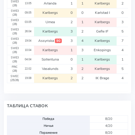
SWE3
Arlanda
1
1
Karlbergs
2
13.05
(26)
SWE3
Karlbergs
0
0
Karlstad I
0
09.05
(26)
SWE3
Umea
2
1
Karlbergs
3
03.05
(26)
SWE3
Karlbergs
3
2
Gefle IF
5
26.04
(26)
SWE3
Assyriska
3
4
Karlbergs
7
90
19.04
(26)
SWE3
Karlbergs
1
3
Enkopings
4
10.04
(26)
SWE3
Sollentuna
0
1
Karlbergs
1
04.04
(26)
FRIC
Vasalunds
3
2
Karlbergs
5
22.02
(26)
SWEC
Karlbergs
2
2
IK Brage
4
19.08
(25/26)
ТАБЛИЦА СТАВОК
Победа
8/20
Ничья
4/20
Поражение
8/20