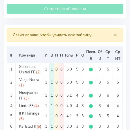
Статистика обновлена
×
Свайп вправо, чтобы увидеть всю таблицу!
Посл.
О/
Ср
Ср
Ср
#
Команда
И
В
Н
П
Голы
Р
О
5
И
Т
ИТ
ИТ
Sollentuna
1
1
1
0
0
5:0
5
3
⬤
3
5
5
0
United FF
(2)
Vaxjo Norra
2
1
1
0
0
5:0
5
3
⬤
3
5
5
0
(1)
Husqvarna
3
1
1
0
0
5:1
4
3
⬤
3
6
5
1
FF
(3)
4
Lindo FF
(4)
1
1
0
0
4:0
4
3
⬤
3
4
4
0
IFK Haninge
5
1
1
0
0
4:1
3
3
⬤
3
5
4
1
(5)
6
Karlstad II
(6)
1
1
0
0
3:0
3
3
⬤
3
3
3
0