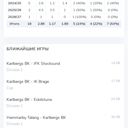
2024/25
5
2.6
1.2
1.4
2 (40%)
1 (20%)
2 (40%)
2025/26
2
4.5
3.5
1
1 (50%)
1 (50%)
0 (0%)
2026/27
1
1
1
0
1 (100%)
0 (0%)
0 (0%)
Итого
16
2.86
1.17
1.69
5 (24%)
4 (22%)
7 (54%)
БЛИЖАЙШИЕ ИГРЫ
Karlbergs BK - IFK Stocksund
14.08
Division 1
Karlbergs BK - IK Brage
17.08
Cup
Karlbergs BK - Eskilstuna
22.08
Division 1
Hammarby Talang - Karlbergs BK
30.08
Division 1