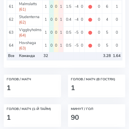
Malmslatts
61
1
0
0
1
1:5
-4
0
⬤
0
6
1
5
(61)
Studenterna
62
1
0
0
1
0:4
-4
0
⬤
0
4
0
4
(62)
Viggbyholms
63
1
0
0
1
0:5
-5
0
⬤
0
5
0
5
(64)
Hovshaga
64
1
0
0
1
0:5
-5
0
⬤
0
5
0
5
(63)
Все
Команда
32
3.28
1.64
ГОЛОВ / МАТЧ
ГОЛОВ / МАТЧ (В ГОСТЯХ)
1
1
ГОЛОВ / МАТЧ (1-Й ТАЙМ)
МИНУТ / ГОЛ
1
90