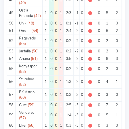
(40)
Ostra
49
1
0
0
1
2:3
-1
0
⬤
0
5
2
3
Ersboda
(42)
50
Unik
(48)
1
0
0
1
0:1
-1
0
⬤
0
1
0
1
51
Onsala
(54)
1
0
0
1
2:4
-2
0
⬤
0
6
2
4
Ragsveds
52
1
0
0
1
0:2
-2
0
⬤
0
2
0
2
(55)
53
Jarfalla
(56)
1
0
0
1
0:2
-2
0
⬤
0
2
0
2
54
Ariana
(51)
1
0
0
1
3:5
-2
0
⬤
0
8
3
5
Konyaspor
55
1
0
0
1
0:2
-2
0
⬤
0
2
0
2
(53)
Sturehov
56
1
0
0
1
1:3
-2
0
⬤
0
4
1
3
(52)
BK Astrio
57
1
0
0
1
0:3
-3
0
⬤
0
3
0
3
(60)
58
Gute
(59)
1
0
0
1
2:5
-3
0
⬤
0
7
2
5
Vendelso
59
1
0
0
1
1:4
-3
0
⬤
0
5
1
4
(57)
60
Eker
(58)
1
0
0
1
0:3
-3
0
⬤
0
3
0
3