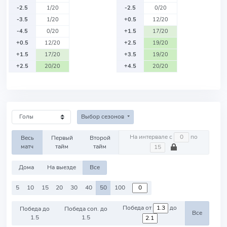
-2.5
1/20
-2.5
0/20
-3.5
1/20
+0.5
12/20
-4.5
0/20
+1.5
17/20
+0.5
12/20
+2.5
19/20
+1.5
17/20
+3.5
19/20
+2.5
20/20
+4.5
20/20
Выбор сезонов
На интервале с
по
Весь
Первый
Второй
матч
тайм
тайм
Дома
На выезде
Все
5
10
15
20
30
40
50
100
Победа от
до
Победа до
Победа соп. до
Все
1.5
1.5