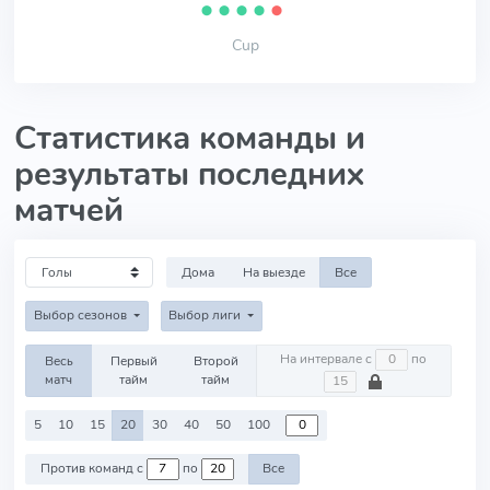
⬤
⬤
⬤
⬤
⬤
Cup
Статистика команды и
результаты последних
матчей
Дома
На выезде
Все
Выбор сезонов
Выбор лиги
На интервале с
по
Весь
Первый
Второй
матч
тайм
тайм
5
10
15
20
30
40
50
100
Против команд с
по
Все