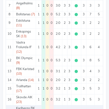
Angelholms
7
1
1
0
0
3:0
3
3
⬤
3
3
3
0
(8)
8
Bollstanas
(7)
1
1
0
0
5:2
3
3
⬤
3
7
5
2
Eskilstuna
9
1
1
0
0
2:0
2
3
⬤
3
2
2
0
(11)
Enkopings
10
1
1
0
0
2:0
2
3
⬤
3
2
2
0
SK
(13)
Vastra
11
Frolunda IF
1
1
0
0
4:2
2
3
⬤
3
6
4
2
(12)
BK Olympic
12
1
1
0
0
5:3
2
3
⬤
3
8
5
3
(9)
FBK Karlstad
13
1
1
0
0
3:1
2
3
⬤
3
4
3
1
(10)
14
Arlanda
(14)
1
1
0
0
2:0
2
3
⬤
3
2
2
0
Trollhattan
15
1
1
0
0
3:2
1
3
⬤
3
5
3
2
(17)
Skovde AIK
16
1
1
0
0
3:2
1
3
⬤
3
5
3
2
(23)
Karlbergs BK