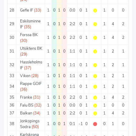
28
Gefle IF
(33)
1
0
1
0
0:0
0
1
⬤
1
0
0
0
Eskilsminne
29
1
0
1
0
2:2
0
1
⬤
1
4
2
2
IF
(35)
Forssa BK
30
1
0
1
0
2:2
0
1
⬤
1
4
2
2
(30)
Utsiktens BK
31
1
0
1
0
1:1
0
1
⬤
1
2
1
1
(29)
Hassleholms
32
1
0
1
0
1:1
0
1
⬤
1
2
1
1
IF
(37)
33
Viken
(28)
1
0
1
0
1:1
0
1
⬤
1
2
1
1
Rappe GOIF
34
1
0
1
0
1:1
0
1
⬤
1
2
1
1
(36)
35
Franke
(31)
1
0
1
0
2:2
0
1
⬤
1
4
2
2
36
Falu BS
(32)
1
0
1
0
0:0
0
1
⬤
1
0
0
0
37
Balkan
(34)
1
0
1
0
2:2
0
1
⬤
1
4
2
2
Jonkopings
38
1
0
0
1
0:1
-1
0
⬤
0
1
0
1
Sodra
(50)
Karlskrona