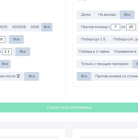
Дома
На выезде
Все
2025
2025/26
2026
Все
Против команд с
по
Все
Победа до 1.5
Победа соп. д
о
Все
Победа в 1-тайме
Поражение в 
Все
Только с текущим тренером
ме после 🏆
Все
Все
Статистика обновлена