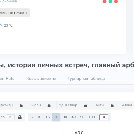
ч окончен
⬤
⬤
⬤
тельный Раунд 1
+23 ℃
, история личных встреч, главный арб
in Puts
Коэффициенты
Турнирная таблица
Офсайды
Фолы
Уд. в створ
Ауты
Атаки
по
5
10
15
20
30
40
50
100
ARC