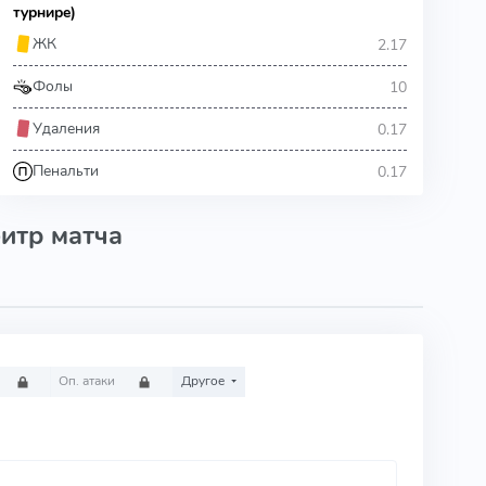
турнире)
2.17
ЖК
10
Фолы
0.17
Удаления
0.17
Пенальти
итр матча
Оп. атаки
Другое