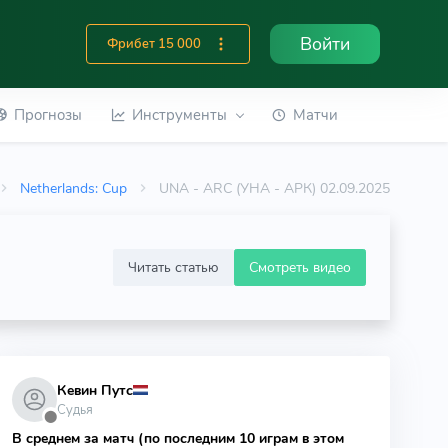
Войти
Фрибет 15 000
Прогнозы
Инструменты
Матчи
Netherlands: Cup
UNA - ARC (УНА - АРК) 02.09.2025
Читать статью
Смотреть видео
Кевин Путс
Судья
⬤
В среднем за матч (по последним 10 играм в этом