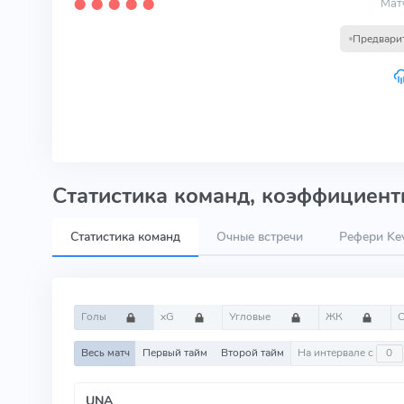
Мат
⬤
⬤
⬤
⬤
⬤
Предвари
Статистика команд, коэффициенты
Статистика команд
Очные встречи
Рефери Kev
Голы
xG
Угловые
ЖК
Весь матч
Первый тайм
Второй тайм
На интервале с
UNA