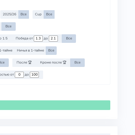
2025/26
Все
Cup
Все
Все
о 1.5
Победа от
до
Все
1-тайме
Ничья в 1-тайме
Все
Все
После 🏆
Кроме после 🏆
Все
Против команд со стоимостью от
до