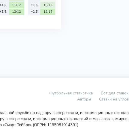
+4.5
11/12
+1.5
10/12
+5.5
12/12
+2.5
12/12
Футбольная статистика
Бот для ставок
Авторы
Ставки на угло
еральной службе по надзору в сфере связи, информационных технол
у в сфере связи, информационных технологий и массовых коммуник
ю «Смарт Тейблс» (ОГРН: 1195081014391)