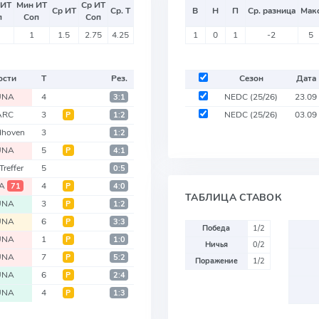
 ИТ
Мин ИТ
Ср ИТ
Ср ИТ
Ср. Т
В
Н
П
Ср. разница
Мак
п
Соп
Соп
1
1.5
2.75
4.25
1
0
1
-2
5
ости
Т
Рез.
Сезон
Дата
UNA
4
NEDC
(25/26)
23.09
3:1
ARC
3
NEDC
(25/26)
03.09
Р
1:2
dhoven
3
1:2
UNA
5
Р
4:1
Treffer
5
0:5
A
4
71
Р
4:0
ТАБЛИЦА СТАВОК
UNA
3
Р
1:2
UNA
6
Р
3:3
Победа
1/2
UNA
1
Р
1:0
Ничья
0/2
UNA
7
Р
5:2
Поражение
1/2
UNA
6
Р
2:4
UNA
4
Р
1:3