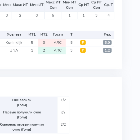
Макс ИТ
Мин ИТ
Ср ИТ
с
Мин
Макс ИТ
Мин ИТ
Ср ИТ
Ср. Т
Соп
Соп
Соп
3
2
0
5
1
1
3
4
Хозяева
ИТ
1
ИТ
2
Гости
Т
Рез.
Koninklijk
5
0
ARC
5
Р
5:0
UNA
1
2
ARC
3
Р
1:2
Обе забили
1/2
(Голы)
Первые получили очко
?/2
(Голы)
Соперник первым получил
2/2
очко (Голы)