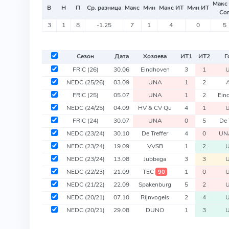
Макс
В
Н
П
Ср. разница
Макс
Мин
Макс ИТ
Мин ИТ
Со
3
1
8
-1.25
7
1
4
0
5
Сезон
Дата
Хозяева
ИТ
1
ИТ
2
Г
FRIC
(26)
30.06
Eindhoven
3
1
NEDC
(25/26)
03.09
UNA
1
2
FRIC
(25)
05.07
UNA
1
2
Ein
NEDC
(24/25)
04.09
HV & CV Qu
4
1
FRIC
(24)
30.07
UNA
0
5
De 
NEDC
(23/24)
30.10
De Treffer
4
0
UN
NEDC
(23/24)
19.09
VVSB
1
2
NEDC
(23/24)
13.08
Jubbega
3
3
NEDC
(22/23)
21.09
TEC
1
0
90
NEDC
(21/22)
22.09
Spakenburg
5
2
NEDC
(20/21)
07.10
Rijnvogels
2
4
NEDC
(20/21)
29.08
DUNO
1
3