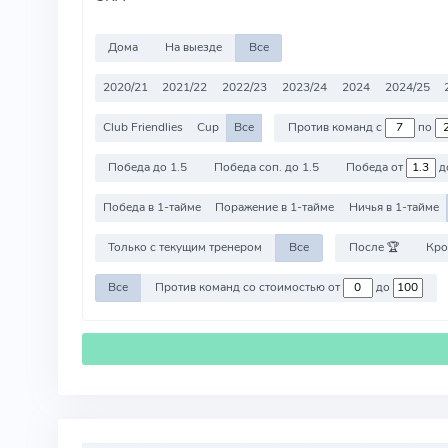
Дома
На выезде
Все
2020/21
2021/22
2022/23
2023/24
2024
2024/25
Club Friendlies
Cup
Все
Против команд с
по
Победа до 1.5
Победа соп. до 1.5
Победа от
д
Победа в 1-тайме
Поражение в 1-тайме
Ничья в 1-тайме
Только с текущим тренером
Все
После 🏆
Кро
Все
Против команд со стоимостью от
до