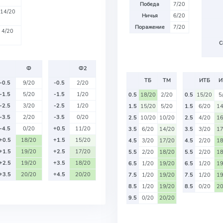
Победа
7/20
14/20
Ничья
6/20
Поражение
7/20
4/20
С
Ф
Ф2
ТБ
ТМ
ИТБ
И
-0.5
9/20
-0.5
2/20
-1.5
5/20
-1.5
1/20
0.5
18/20
2/20
0.5
15/20
5
-2.5
3/20
-2.5
1/20
1.5
15/20
5/20
1.5
6/20
14
-3.5
2/20
-3.5
0/20
2.5
10/20
10/20
2.5
4/20
16
-4.5
0/20
+0.5
11/20
3.5
6/20
14/20
3.5
3/20
17
+0.5
18/20
+1.5
15/20
4.5
3/20
17/20
4.5
2/20
18
+1.5
19/20
+2.5
17/20
5.5
2/20
18/20
5.5
2/20
18
+2.5
19/20
+3.5
18/20
6.5
1/20
19/20
6.5
1/20
19
+3.5
20/20
+4.5
20/20
7.5
1/20
19/20
7.5
1/20
19
8.5
1/20
19/20
8.5
0/20
20
9.5
0/20
20/20