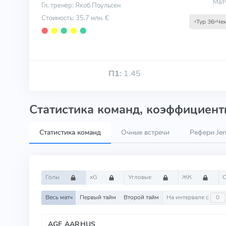
Мат
Гл. тренер: Якоб Поульсен
Стоимость: 35.7 млн. €
Тур 36
Че
⬤
⬤
⬤
⬤
⬤
П1:
1.45
Статистика команд, коэффициенты
Статистика команд
Очные встречи
Рефери Je
Голы
xG
Угловые
ЖК
Весь матч
Первый тайм
Второй тайм
На интервале с
AGF AARHUS