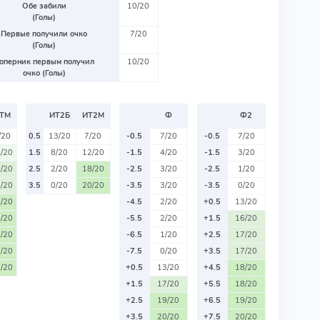
Обе забили
10/20
(Голы)
Первые получили очко
7/20
(Голы)
оперник первым получил
10/20
очко (Голы)
ТМ
ИТ2Б
ИТ2М
Ф
Ф2
/20
0.5
13/20
7/20
-0.5
7/20
-0.5
7/20
/20
1.5
8/20
12/20
-1.5
4/20
-1.5
3/20
/20
2.5
2/20
18/20
-2.5
3/20
-2.5
1/20
/20
3.5
0/20
20/20
-3.5
3/20
-3.5
0/20
/20
-4.5
2/20
+0.5
13/20
/20
-5.5
2/20
+1.5
16/20
/20
-6.5
1/20
+2.5
17/20
/20
-7.5
0/20
+3.5
17/20
/20
+0.5
13/20
+4.5
18/20
+1.5
17/20
+5.5
18/20
+2.5
19/20
+6.5
19/20
+3.5
20/20
+7.5
20/20