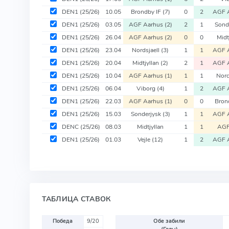
DEN1
(25/26)
10.05
Brondby IF
(7)
0
2
AGF 
DEN1
(25/26)
03.05
AGF Aarhus
(2)
2
1
Sond
DEN1
(25/26)
26.04
AGF Aarhus
(2)
0
0
Midt
DEN1
(25/26)
23.04
Nordsjaell
(3)
1
1
AGF 
DEN1
(25/26)
20.04
Midtjyllan
(2)
2
1
AGF 
DEN1
(25/26)
10.04
AGF Aarhus
(1)
1
1
Nord
DEN1
(25/26)
06.04
Viborg
(4)
1
2
AGF 
DEN1
(25/26)
22.03
AGF Aarhus
(1)
0
0
Bron
DEN1
(25/26)
15.03
Sonderjysk
(3)
1
1
AGF 
DENC
(25/26)
08.03
Midtjyllan
1
1
AGF
DEN1
(25/26)
01.03
Vejle
(12)
1
2
AGF 
ТАБЛИЦА СТАВОК
Победа
9/20
Обе забили