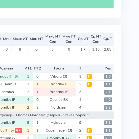
Макс ИТ
Мин ИТ
Ср ИТ
с
Мин
Макс ИТ
Мин ИТ
Ср ИТ
Ср. Т
Соп
Соп
Соп
0
8
0
3
0
1.7
1.15
2.85
Хозяева
ИТ
1
ИТ
2
Гости
Т
Рез.
ndby IF
(6)
1
0
Viborg
(3)
1
Р
1:0
F Aarhus
1
1
Brondby IF
2
Р
1:1
ibernian
2
1
Brondby IF
3
2:1
rondby IF
4
0
Odense BK
4
4:0
rondby IF
2
2
Nordsjaell
4
2:2
ый тренер - Thomas Norgaard
(старый - Steve Cooper)
❗️
rondby IF
8
1
Hvidovre I
9
8:1
by IF
(5)
1
1
Copenhagen
(3)
2
67
Р
1:1
dtjyllan
(2)
2
3
Brondby IF
(7)
5
Р
2:3