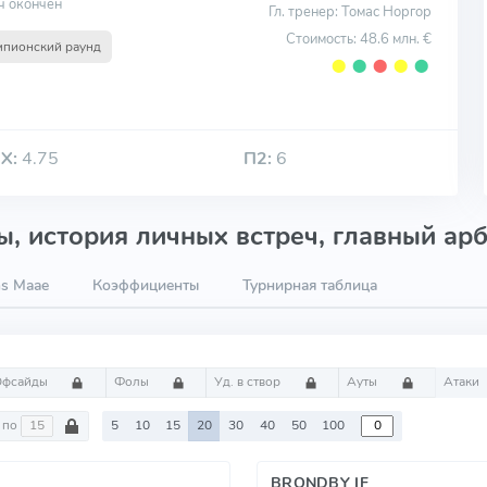
ч окончен
Гл. тренер: Томас Норгор
Стоимость: 48.6 млн. €
мпионский раунд
⬤
⬤
⬤
⬤
⬤
Х:
4.75
П2:
6
, история личных встреч, главный арб
ns Maae
Коэффициенты
Турнирная таблица
Офсайды
Фолы
Уд. в створ
Ауты
Атаки
по
5
10
15
20
30
40
50
100
BRONDBY IF