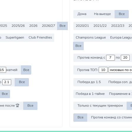
Дома
На выезде
Все
2025
2025/26
2026
2026/27
Все
2020/21
2021/22
2022/23
2
p
Superligaen
Club Friendlies
Champions League
Europa Leagu
Все
Против команд с
по
матчей
Все
Против ТОП-
о
Все
Победа до 1.5
Победа соп. д
Все
Победа в 1-тайме
Поражение в 
ме после 🏆
Все
Только с текущим тренером
Все