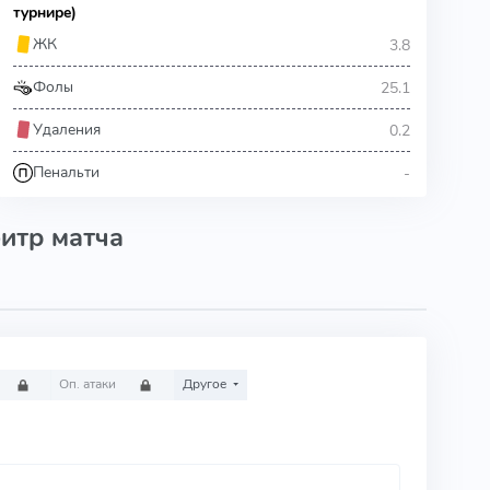
турнире)
3.8
ЖК
25.1
Фолы
0.2
Удаления
-
Пенальти
итр матча
Оп. атаки
Другое