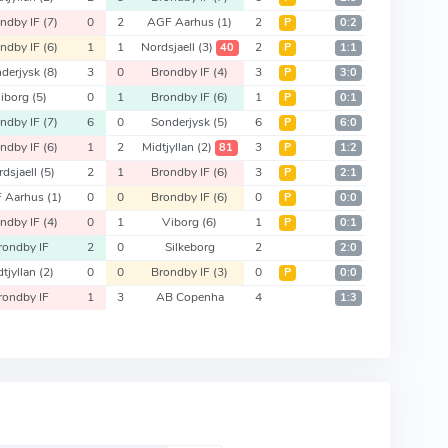
ndby IF
(7)
0
2
AGF Aarhus
(1)
2
Р
0:2
ndby IF
(6)
1
1
Nordsjaell
(3)
2
40
Р
1:1
derjysk
(8)
3
0
Brondby IF
(4)
3
Р
3:0
iborg
(5)
0
1
Brondby IF
(6)
1
Р
0:1
ndby IF
(7)
6
0
Sonderjysk
(5)
6
Р
6:0
ndby IF
(6)
1
2
Midtjyllan
(2)
3
81
Р
1:2
rdsjaell
(5)
2
1
Brondby IF
(6)
3
Р
2:1
 Aarhus
(1)
0
0
Brondby IF
(6)
0
Р
0:0
ndby IF
(4)
0
1
Viborg
(6)
1
Р
0:1
rondby IF
2
0
Silkeborg
2
2:0
dtjyllan
(2)
0
0
Brondby IF
(3)
0
Р
0:0
rondby IF
1
3
AB Copenha
4
1:3