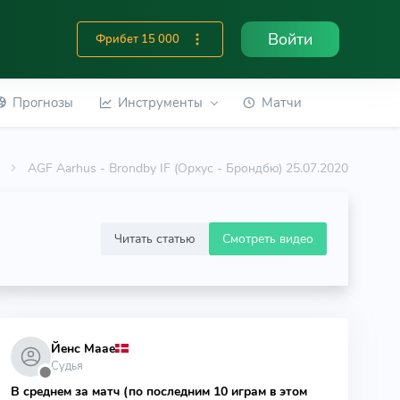
Войти
Фрибет 15 000
Прогнозы
Инструменты
Матчи
AGF Aarhus - Brondby IF (Орхус - Брондбю) 25.07.2020
Читать статью
Смотреть видео
Йенс Маае
Судья
⬤
В среднем за матч (по последним 10 играм в этом