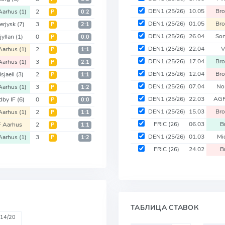
DEN1
(25/26)
10.05
Bro
Aarhus
(1)
2
Р
0:2
DEN1
(25/26)
01.05
Bro
erjysk
(7)
3
Р
2:1
DEN1
(25/26)
26.04
Son
jyllan
(1)
0
Р
0:0
DEN1
(25/26)
22.04
V
Aarhus
(1)
2
Р
1:1
DEN1
(25/26)
17.04
Bro
Aarhus
(1)
3
Р
2:1
DEN1
(25/26)
12.04
Bro
sjaell
(3)
2
Р
1:1
DEN1
(25/26)
07.04
No
Aarhus
(1)
3
Р
1:2
DEN1
(25/26)
22.03
AGF
dby IF
(6)
0
Р
0:0
DEN1
(25/26)
15.03
Bro
Aarhus
(1)
2
Р
1:1
FRIC
(26)
06.03
B
 Aarhus
2
Р
1:1
DEN1
(25/26)
01.03
Mi
Aarhus
(1)
3
Р
1:2
FRIC
(26)
24.02
B
ТАБЛИЦА СТАВОК
14/20