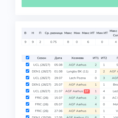
Макс
В
Н
П
Ср. разница
Макс
Мин
Макс ИТ
Мин ИТ
Со
9
9
2
0.75
8
0
6
0
4
Сезон
Дата
Хозяева
ИТ
1
ИТ
2
UCL
(26/27)
05.08
AGF Aarhus
2
1
DEN1
(26/27)
01.08
Lyngby BK
(11)
2
2
AGF 
UCL
(26/27)
29.07
Lech Pozna
0
3
AGF
DEN1
(26/27)
25.07
AGF Aarhus
1
1
Bro
UCL
(26/27)
21.07
AGF Aarhus
1
4
Lec
37
FRIC
(26)
15.07
AGF Aarhus
2
0
AC 
FRIC
(26)
05.07
AGF Aarhus
4
0
Mot
FRIC
(26)
27.06
AGF Aarhus
1
1
V
DEN1
(25/26)
17.05
AGF Aarhus
(1)
6
2
Vi