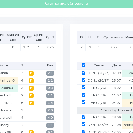
Статистика обновлена
 ИТ
Мин ИТ
Ср ИТ
Ср ИТ
Ср. Т
В
Н
П
Ср. разница
Мак
п
Соп
Соп
0
1.75
1
2.75
7
6
7
0.55
9
Гости
Т
Рез.
Сезон
Дата
Sabah
3
DEN1
(26/27)
02.08
Bro
Р
2:1
Aarhus
(6)
4
DEN1
(26/27)
25.07
AG
Р
2:2
 Aarhus
3
FRIC
(26)
18.07
H
Р
0:3
ndby IF
2
FRIC
(26)
11.07
B
Р
1:1
h Pozna
5
FRIC
(26)
04.07
B
Р
1:4
Horsens
2
❗️ Brondby IF: нов
2:0
FRIC
(26)
28.06
B
herwell
4
4:0
DEN1
(25/26)
21.05
Brond
iborg
2
1:1
DEN1
(25/26)
17.05
Mi
borg
(5)
8
Р
6:2