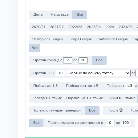
Дома
На выезде
Все
2020/21
2021/22
2022/23
2023/24
2024
2024/25
Champions League
Europa League
Conference League
Cu
Все
Против команд с
по
Все
Против ТОП-
за
Победа до 1.5
Победа соп. до 1.5
Победа от
д
Победа в 1-тайме
Поражение в 1-тайме
Ничья в 1-тайме
Только с текущим тренером
Все
После 🏆
Кро
Все
Против команд со стоимостью от
до