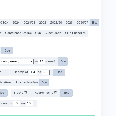
023/24
2024
2024/25
2025
2025/26
2026
2026/27
Все
e
Conference League
Cup
Superligaen
Club Friendlies
Все
за
матчей
Все
о 1.5
Победа от
до
Все
1-тайме
Ничья в 1-тайме
Все
Все
После 🏆
Кроме после 🏆
Все
Против команд со стоимостью от
до