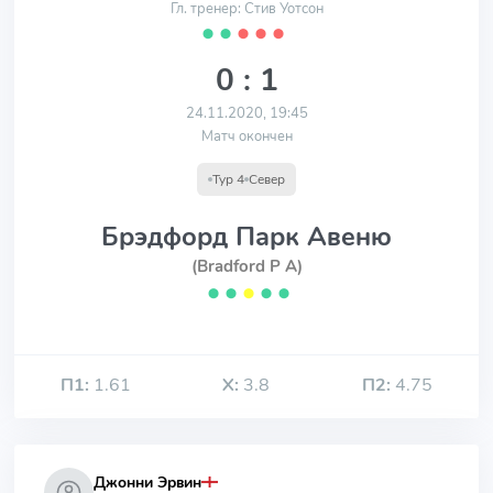
Гл. тренер: Стив Уотсон
⬤
⬤
⬤
⬤
⬤
0 : 1
24.11.2020, 19:45
Матч окончен
Тур 4
Север
Брэдфорд Парк Авеню
(Bradford P A)
⬤
⬤
⬤
⬤
⬤
П1:
1.61
Х:
3.8
П2:
4.75
Джонни Эрвин