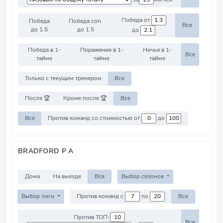
Победа от
Победа
Победа соп.
Все
до 1.5
до 1.5
до
Победа в 1-
Поражение в 1-
Ничья в 1-
Все
тайме
тайме
тайме
Только с текущим тренером
Все
После 🏆
Кроме после 🏆
Все
Все
Против команд со стоимостью от
до
BRADFORD P A
Дома
На выезде
Все
Выбор сезонов
Выбор лиги
Против команд с
по
Все
Против ТОП-
Все