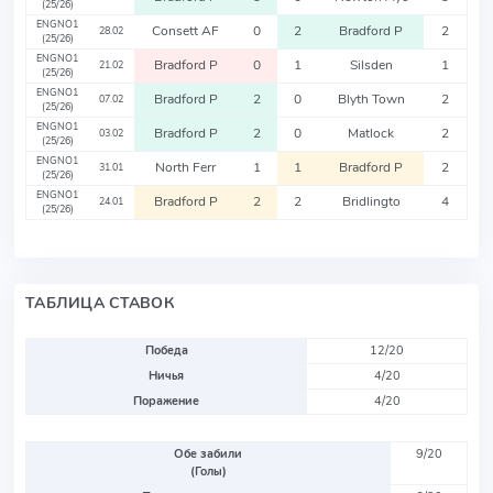
(25/26)
ENGNO1
Consett AF
0
2
Bradford P
2
28.02
(25/26)
ENGNO1
Bradford P
0
1
Silsden
1
21.02
(25/26)
ENGNO1
Bradford P
2
0
Blyth Town
2
07.02
(25/26)
ENGNO1
Bradford P
2
0
Matlock
2
03.02
(25/26)
ENGNO1
North Ferr
1
1
Bradford P
2
31.01
(25/26)
ENGNO1
Bradford P
2
2
Bridlingto
4
24.01
(25/26)
ТАБЛИЦА СТАВОК
Победа
12/20
Ничья
4/20
Поражение
4/20
Обе забили
9/20
(Голы)