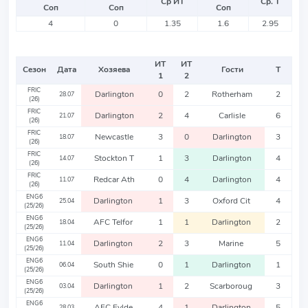
Ср ИТ
Ср. Т
Соп
Соп
Соп
4
0
1.35
1.6
2.95
ИТ
ИТ
Сезон
Дата
Хозяева
Гости
Т
1
2
FRIC
Darlington
0
2
Rotherham
2
28.07
(26)
FRIC
Darlington
2
4
Carlisle
6
21.07
(26)
FRIC
Newcastle
3
0
Darlington
3
18.07
(26)
FRIC
Stockton T
1
3
Darlington
4
14.07
(26)
FRIC
Redcar Ath
0
4
Darlington
4
11.07
(26)
ENG6
Darlington
1
3
Oxford Cit
4
25.04
(25/26)
ENG6
AFC Telfor
1
1
Darlington
2
18.04
(25/26)
ENG6
Darlington
2
3
Marine
5
11.04
(25/26)
ENG6
South Shie
0
1
Darlington
1
06.04
(25/26)
ENG6
Darlington
1
2
Scarboroug
3
03.04
(25/26)
ENG6
AFC Fylde
4
1
Darlington
5
28.03