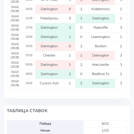
(25/26)
ENG6
Darlington
0
2
Kiddermins
2
24.03
(25/26)
ENG6
Peterborou
0
1
Darlington
1
21.03
(25/26)
ENG6
Darlington
3
0
Radcliffe
3
17.03
(25/26)
ENG6
Darlington
1
0
Leamington
1
14.03
(25/26)
ENG6
Darlington
0
2
Buxton
2
10.03
(25/26)
ENG6
Chester
2
1
Darlington
3
07.03
(25/26)
ENG6
Darlington
1
2
Macclesfie
3
03.03
(25/26)
ENG6
Darlington
2
0
Bedford To
2
28.02
(25/26)
ENG6
Curzon Ash
1
2
Darlington
3
24.02
(25/26)
ТАБЛИЦА СТАВОК
Победа
8/20
Ничья
1/20