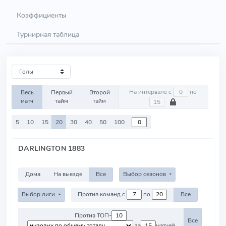
Коэффициенты
Турнирная таблица
На интервале с
по
Весь
Первый
Второй
матч
тайм
тайм
5
10
15
20
30
40
50
100
DARLINGTON 1883
Дома
На выезде
Все
Выбор сезонов
Выбор лиги
Против команд с
по
Все
Против ТОП-
Все
за
матчей