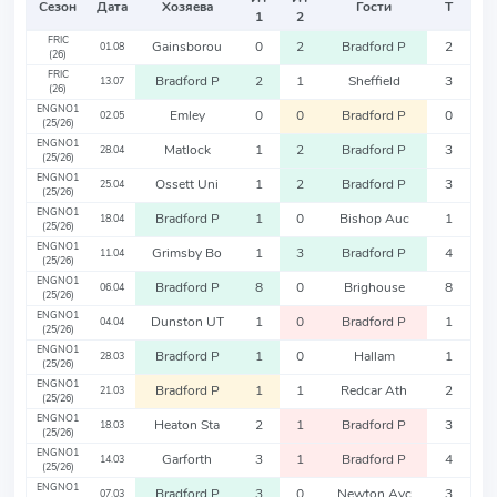
Сезон
Дата
Хозяева
Гости
Т
1
2
FRIC
Gainsborou
0
2
Bradford P
2
01.08
(26)
FRIC
Bradford P
2
1
Sheffield
3
13.07
(26)
ENGNO1
Emley
0
0
Bradford P
0
02.05
(25/26)
ENGNO1
Matlock
1
2
Bradford P
3
28.04
(25/26)
ENGNO1
Ossett Uni
1
2
Bradford P
3
25.04
(25/26)
ENGNO1
Bradford P
1
0
Bishop Auc
1
18.04
(25/26)
ENGNO1
Grimsby Bo
1
3
Bradford P
4
11.04
(25/26)
ENGNO1
Bradford P
8
0
Brighouse
8
06.04
(25/26)
ENGNO1
Dunston UT
1
0
Bradford P
1
04.04
(25/26)
ENGNO1
Bradford P
1
0
Hallam
1
28.03
(25/26)
ENGNO1
Bradford P
1
1
Redcar Ath
2
21.03
(25/26)
ENGNO1
Heaton Sta
2
1
Bradford P
3
18.03
(25/26)
ENGNO1
Garforth
3
1
Bradford P
4
14.03
(25/26)
ENGNO1
Bradford P
3
0
Newton Ayc
3
07.03