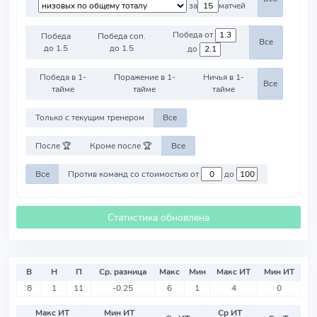
за
матчей
Победа от
Победа
Победа соп.
Все
до 1.5
до 1.5
до
Победа в 1-
Поражение в 1-
Ничья в 1-
Все
тайме
тайме
тайме
Только с текущим тренером
Все
После 🏆
Кроме после 🏆
Все
Все
Против команд со стоимостью от
до
Статистика обновлена
В
Н
П
Ср. разница
Макс
Мин
Макс ИТ
Мин ИТ
8
1
11
-0.25
6
1
4
0
Макс ИТ
Мин ИТ
Ср ИТ