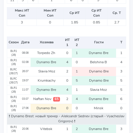
11
3
6
1
6
0
5
0
Макс ИТ
Мин ИТ
Ср ИТ
Ср ИТ
Ср. Т
Соп
Соп
Соп
3
0
1.85
0.85
2.7
ИТ
ИТ
Сезон
Дата
Хозяева
Гости
Т
1
2
BLR1
Torpedo Zh
0
1
Dynamo Bre
1
08.08
(26)
BLR1
Dynamo Bre
4
0
Belshina B
4
02.08
(26)
BLRC
Slavia Moz
2
1
Dynamo Bre
3
26.07
(26/27)
BLRC
Krumkachy
0
5
Dynamo Bre
5
19.07
(26/27)
BLR1
Dynamo Bre
4
1
Slavia Moz
5
11.07
(26)
BLR1
Naftan Nov
2
4
Dynamo Bre
6
65
03.07
(26)
BLR1
Dynamo Bre
0
0
Minsk
0
27.06
(26)
❗️ Dynamo Brest: новый тренер - Aleksandr Sednev
(старый - Vyacheslav
Grigorov)
❗️
BLR1
Vitebsk
1
2
Dynamo Bre
3
20.06
(26)