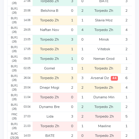
Torpedo Zh
3
0
BATE
3
27.06
(26)
BLR1
Belshina B
0
2
Torpedo Zh
2
20.06
(26)
BLR1
Torpedo Zh
1
1
Slavia Moz
2
14.06
(26)
BLR1
Naftan Nov
0
4
Torpedo Zh
4
29.05
(26)
BLR1
Torpedo Zh
3
0
Minsk
3
23.05
(26)
BLR1
Torpedo Zh
1
1
Vitebsk
2
17.05
(26)
BLR1
Torpedo Zh
1
0
Neman Grod
1
09.05
(26)
BLR1
Gomel
1
1
Torpedo Zh
2
02.05
(26)
BLR1
Torpedo Zh
3
3
Arsenal Dz
6
44
26.04
(26)
BLR1
Dnepr Mogi
2
2
Torpedo Zh
4
20.04
(26)
BLR1
Torpedo Zh
0
1
Dynamo Min
1
11.04
(26)
BLR1
Dynamo Bre
0
2
Torpedo Zh
2
03.04
(26)
FRIC
Lida
3
2
Torpedo Zh
5
27.03
(26)
BLR1
Torpedo Zh
0
1
Maxline
1
21.03
(26)
BLRC
BATE
2
0
Torpedo Zh
2
14.03
(25/26)