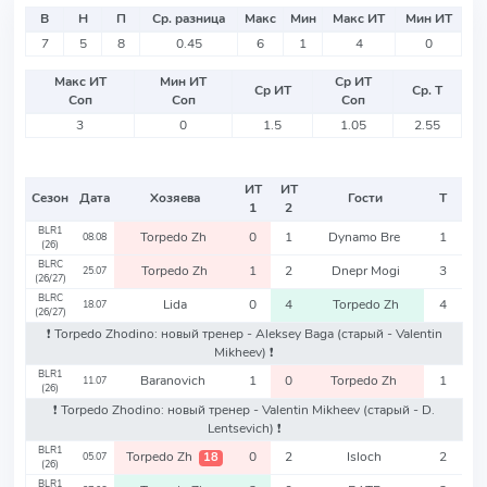
В
Н
П
Ср. разница
Макс
Мин
Макс ИТ
Мин ИТ
7
5
8
0.45
6
1
4
0
Макс ИТ
Мин ИТ
Ср ИТ
Ср ИТ
Ср. Т
Соп
Соп
Соп
3
0
1.5
1.05
2.55
ИТ
ИТ
Сезон
Дата
Хозяева
Гости
Т
1
2
BLR1
Torpedo Zh
0
1
Dynamo Bre
1
08.08
(26)
BLRC
Torpedo Zh
1
2
Dnepr Mogi
3
25.07
(26/27)
BLRC
Lida
0
4
Torpedo Zh
4
18.07
(26/27)
❗️ Torpedo Zhodino: новый тренер - Aleksey Baga
(старый - Valentin
Mikheev)
❗️
BLR1
Baranovich
1
0
Torpedo Zh
1
11.07
(26)
❗️ Torpedo Zhodino: новый тренер - Valentin Mikheev
(старый - D.
Lentsevich)
❗️
BLR1
Torpedo Zh
0
2
Isloch
2
18
05.07
(26)
BLR1