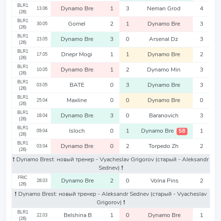
BLR1
Dynamo Bre
1
3
Neman Grod
4
13.06
(26)
BLR1
Gomel
2
1
Dynamo Bre
3
30.05
(26)
BLR1
Dynamo Bre
3
0
Arsenal Dz
3
23.05
(26)
BLR1
Dnepr Mogi
1
1
Dynamo Bre
2
17.05
(26)
BLR1
Dynamo Bre
1
2
Dynamo Min
3
10.05
(26)
BLR1
BATE
0
3
Dynamo Bre
3
03.05
(26)
BLR1
Maxline
0
0
Dynamo Bre
0
25.04
(26)
BLR1
Dynamo Bre
3
0
Baranovich
3
18.04
(26)
BLR1
Isloch
0
1
Dynamo Bre
1
58
09.04
(26)
BLR1
Dynamo Bre
0
2
Torpedo Zh
2
03.04
(26)
❗️ Dynamo Brest: новый тренер - Vyacheslav Grigorov
(старый - Aleksandr
Sednev)
❗️
FRIC
Dynamo Bre
2
0
Volna Pins
2
28.03
(26)
❗️ Dynamo Brest: новый тренер - Aleksandr Sednev
(старый - Vyacheslav
Grigorov)
❗️
BLR1
Belshina B
1
0
Dynamo Bre
1
22.03
(26)