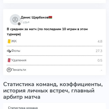
Денис Щербаков
Судья
⬤
В среднем за матч (по последним 10 играм в этом
турнире)
4.8
ЖК
27.3
Фолы
0.5
Удаления
-
Пенальти
Статистика команд, коэффициенты,
история личных встреч, главный
арбитр матча
Статистика команд