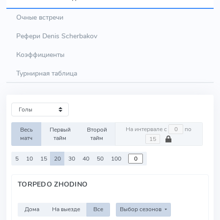
Очные встречи
Рефери Denis Scherbakov
Коэффициенты
Турнирная таблица
На интервале с
по
Весь
Первый
Второй
матч
тайм
тайм
5
10
15
20
30
40
50
100
TORPEDO ZHODINO
Дома
На выезде
Все
Выбор сезонов