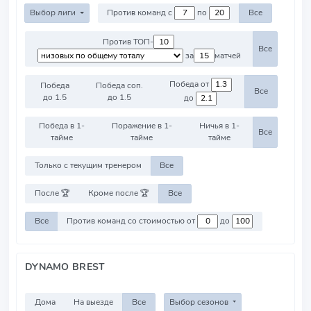
Выбор лиги
Против команд с
по
Все
Против ТОП-
Все
за
матчей
Победа от
Победа
Победа соп.
Все
до 1.5
до 1.5
до
Победа в 1-
Поражение в 1-
Ничья в 1-
Все
тайме
тайме
тайме
Только с текущим тренером
Все
После 🏆
Кроме после 🏆
Все
Все
Против команд со стоимостью от
до
DYNAMO BREST
Дома
На выезде
Все
Выбор сезонов