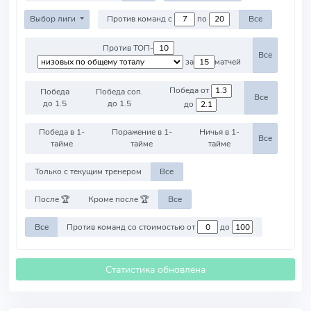
Выбор лиги
Против команд с
по
Все
Против ТОП-
Все
за
матчей
Победа от
Победа
Победа соп.
Все
до 1.5
до 1.5
до
Победа в 1-
Поражение в 1-
Ничья в 1-
Все
тайме
тайме
тайме
Только с текущим тренером
Все
После 🏆
Кроме после 🏆
Все
Все
Против команд со стоимостью от
до
Статистика обновлена