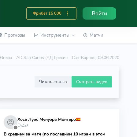
Войти
Фрибет 15 000
Прогнозы
Инструменты
Матчи
Grecia - AD San Carlos (АД Гресия - Сан-Карлос) 09.06.2020
Читать статью
Смотреть видео
Хосе Луис Мунуэра Монтеро
Судья
⬤
В среднем за матч (по последним 10 играм в этом