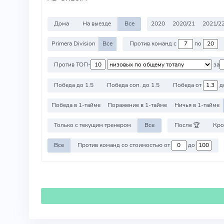
Дома
На выезде
Все
2020
2020/21
2021/2
Primera Division
Все
Против команд с
по
Против ТОП-
за
Победа до 1.5
Победа соп. до 1.5
Победа от
д
Победа в 1-тайме
Поражение в 1-тайме
Ничья в 1-тайме
Только с текущим тренером
Все
После 🏆
Кро
Все
Против команд со стоимостью от
до