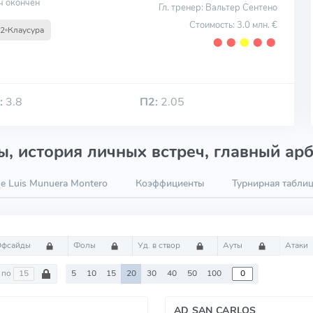
ч окончен
Гл. тренер: Вальтер Сентено
Стоимость: 3.0 млн. €
22
Клаусура
⬤
⬤
⬤
⬤
⬤
:
3.8
П2:
2.05
, история личных встреч, главный арб
e Luis Munuera Montero
Коэффициенты
Турнирная табли
Офсайды
Фолы
Уд. в створ
Ауты
Атаки
по
5
10
15
20
30
40
50
100
AD SAN CARLOS