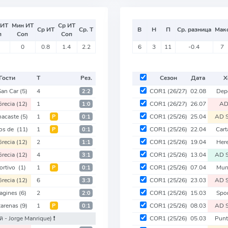
 ИТ
Мин ИТ
Ср ИТ
Ср ИТ
Ср. Т
В
Н
П
Ср. разница
Мак
п
Соп
Соп
0
0.8
1.4
2.2
6
3
11
-0.4
7
Гости
Т
Рез.
Сезон
Дата
Х
San Car
(5)
4
COR1
(26/27)
02.08
Dep
2:2
recia
(12)
1
COR1
(26/27)
26.07
AD
1:0
acaste
(5)
1
COR1
(25/26)
25.04
AD S
Р
0:1
os de
(11)
1
COR1
(25/26)
22.04
Car
Р
0:1
recia
(12)
2
COR1
(25/26)
19.04
Her
1:1
recia
(12)
4
COR1
(25/26)
13.04
AD S
3:1
ortivo
(1)
1
COR1
(25/26)
07.04
Mun
Р
0:1
recia
(12)
6
COR1
(25/26)
23.03
AD S
3:3
tagines
(6)
2
COR1
(25/26)
15.03
Spo
2:0
tarenas
(9)
1
COR1
(25/26)
08.03
AD S
Р
0:1
й - Jorge Manrique)
❗️
COR1
(25/26)
05.03
Pun