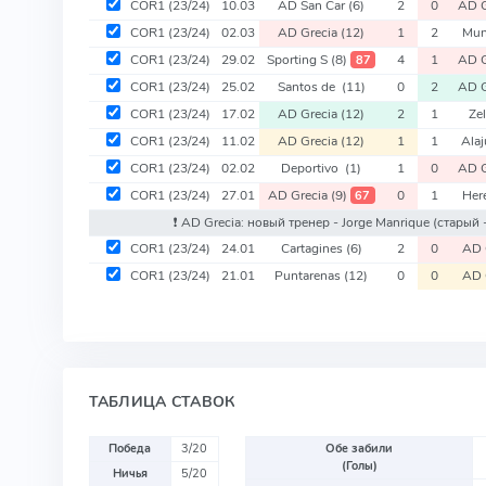
COR1
(23/24)
10.03
AD San Car
(6)
2
0
AD G
COR1
(23/24)
02.03
AD Grecia
(12)
1
2
Mun
COR1
(23/24)
29.02
Sporting S
(8)
4
1
AD G
87
COR1
(23/24)
25.02
Santos de
(11)
0
2
AD G
COR1
(23/24)
17.02
AD Grecia
(12)
2
1
Ze
COR1
(23/24)
11.02
AD Grecia
(12)
1
1
Ala
COR1
(23/24)
02.02
Deportivo
(1)
1
0
AD G
COR1
(23/24)
27.01
AD Grecia
(9)
0
1
Her
67
❗️ AD Grecia: новый тренер - Jorge Manrique
(старый 
COR1
(23/24)
24.01
Cartagines
(6)
2
0
AD 
COR1
(23/24)
21.01
Puntarenas
(12)
0
0
AD 
ТАБЛИЦА СТАВОК
Победа
3/20
Обе забили
(Голы)
Ничья
5/20