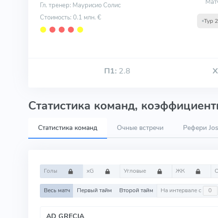
Мат
Гл. тренер: Маурисио Солис
Стоимость: 0.1 млн. €
Тур 
⬤
⬤
⬤
⬤
⬤
П1:
2.8
Х
Статистика команд, коэффициенты
Статистика команд
Очные встречи
Рефери Jos
Голы
xG
Угловые
ЖК
Весь матч
Первый тайм
Второй тайм
На интервале с
AD GRECIA