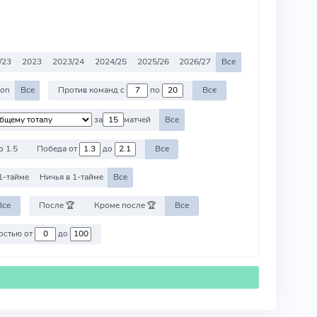
/23
2023
2023/24
2024/25
2025/26
2026/27
Все
ion
Все
Против команд с
по
Все
за
матчей
Все
о 1.5
Победа от
до
Все
1-тайме
Ничья в 1-тайме
Все
Все
После 🏆
Кроме после 🏆
Все
Против команд со стоимостью от
до