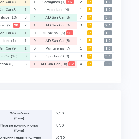
an Car
(8)
1
1
Cartagines
(4)
2
45
Р
1:1
an Car
(8)
1
0
Herediano
(4)
1
Р
1:0
alupe
(10)
3
4
AD San Car
(8)
7
Р
3:4
tivo
(2)
2
1
AD San Car
(8)
3
90
Р
2:1
an Car
(8)
1
0
Municipal
(5)
1
90
Р
1:0
juelens
(1)
1
0
AD San Car
(8)
1
Р
1:0
an Car
(9)
1
0
Puntarenas
(7)
1
Р
1:0
an Car
(10)
3
0
Sporting S
(8)
3
Р
3:0
ledon
(6)
3
1
AD San Car
(10)
4
62
Р
3:1
Обе забили
9/20
(Голы)
Первые получили очко
8/20
(Голы)
оперник первым получил
10/20