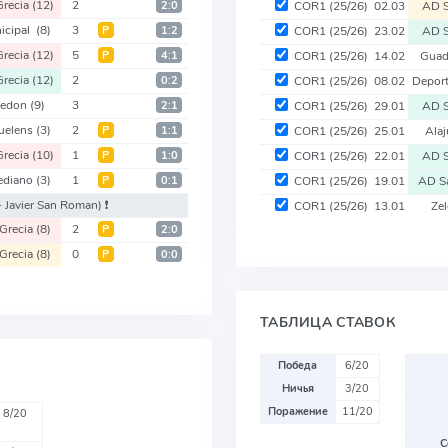
recia
(12)
2
2:0
COR1
(25/26)
02.03
AD S
icipal
(8)
3
Р
1:2
COR1
(25/26)
23.02
AD S
recia
(12)
5
Р
4:1
COR1
(25/26)
14.02
Guad
recia
(12)
2
0:2
COR1
(25/26)
08.02
Depor
ledon
(9)
3
2:1
COR1
(25/26)
29.01
AD S
juelens
(3)
2
Р
1:1
COR1
(25/26)
25.01
Ala
recia
(10)
1
Р
1:0
COR1
(25/26)
22.01
AD S
ediano
(3)
1
Р
0:1
COR1
(25/26)
19.01
AD S
- Javier San Roman)
❗️
COR1
(25/26)
13.01
Ze
Grecia
(8)
2
Р
2:0
Grecia
(8)
0
Р
0:0
ТАБЛИЦА СТАВОК
Победа
6/20
Ничья
3/20
Поражение
11/20
8/20
С