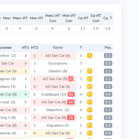
Макс ИТ
Мин ИТ
Ср ИТ
с
Мин
Макс ИТ
Мин ИТ
Ср ИТ
Ср. Т
Соп
Соп
Соп
0
4
0
5
0
1.1
1.5
2.6
озяева
ИТ
1
ИТ
2
Гости
Т
Рез.
ortivo
(2)
2
1
AD San Car
(9)
3
Р
2:1
 San Car
0
3
Escorpione
3
0:3
an Car
(9)
1
1
Zeledon
(8)
2
Р
1:1
tagines
(5)
2
1
AD San Car
(9)
3
8
Р
2:1
ediano
(3)
1
0
AD San Car
(9)
1
Р
1:0
an Car
(9)
4
0
Guadalupe
(10)
4
90
Р
4:0
icipal
(5)
5
1
AD San Car
(9)
6
44
Р
5:1
an Car
(9)
1
3
Deportivo
(2)
4
Р
1:3
rting S
(8)
1
0
AD San Car
(9)
1
76
Р
1:0
an Car
(8)
0
2
Alajuelens
(1)
2
Р
0:2
tarenas
(6)
0
0
AD San Car
(8)
0
Р
0:0