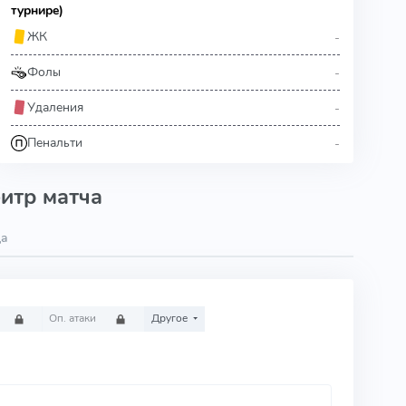
турнире)
-
ЖК
-
Фолы
-
Удаления
-
Пенальти
итр матча
ца
Оп. атаки
Другое