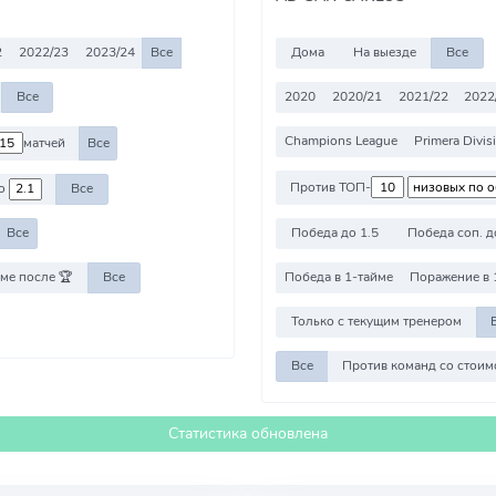
2
2022/23
2023/24
Все
Дома
На выезде
Все
2020
2020/21
2021/22
2022
Все
Champions League
Primera Divis
матчей
Все
Против ТОП-
о
Все
Победа до 1.5
Победа соп. д
Все
ме после 🏆
Все
Победа в 1-тайме
Поражение в 
Только с текущим тренером
Все
Статистика обновлена