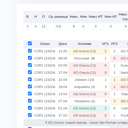
Макс
В
Н
П
Ср. разница
Макс
Мин
Макс ИТ
Мин ИТ
Со
3
5
12
-0.6
6
0
3
0
4
Сезон
Дата
Хозяева
ИТ
1
ИТ
2
COR1
(23/24)
12.05
AD Grecia
(12)
2
2
AD 
COR1
(23/24)
08.05
Municipal
(8)
1
0
AD G
COR1
(23/24)
03.05
AD Grecia
(12)
0
1
Guan
COR1
(23/24)
27.04
AD Grecia
(12)
0
1
Sant
COR1
(23/24)
20.04
Zeledon
(10)
1
1
AD G
COR1
(23/24)
18.04
Alajuelens
(3)
3
1
AD G
COR1
(23/24)
13.04
AD Grecia
(12)
0
1
Dep
COR1
(23/24)
07.04
Herediano
(2)
3
3
AD G
COR1
(23/24)
01.04
AD Grecia
(12)
2
0
Car
COR1
(23/24)
27.03
AD Grecia
(12)
0
1
Pun
❗️ AD Grecia: новый тренер - Javier San Roman
(стары