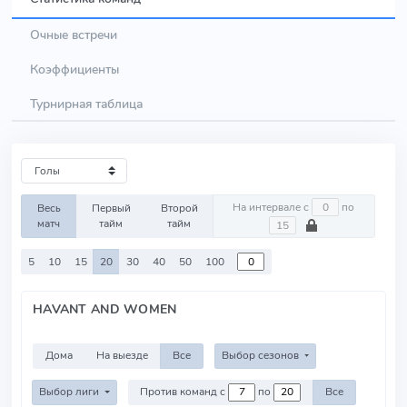
Очные встречи
Коэффициенты
Турнирная таблица
На интервале с
по
Весь
Первый
Второй
матч
тайм
тайм
5
10
15
20
30
40
50
100
HAVANT AND WOMEN
Дома
На выезде
Все
Выбор сезонов
Выбор лиги
Против команд с
по
Все