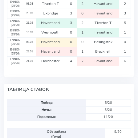
ENNON
Tiverton T
0
2
Havant and
2
03.03
(25/26)
ENNON
Uxbridge
3
0
Havant and
3
28.02
(25/26)
ENNON
Havant and
3
2
Tiverton T
5
21.02
(25/26)
ENNON
Weymouth
0
1
Havant and
1
14.02
(25/26)
ENNON
Havant and
0
0
Basingstok
0
07.02
(25/26)
ENNON
Havant and
0
1
Bracknell
1
28.01
(25/26)
ENNON
Dorchester
4
2
Havant and
6
24.01
(25/26)
ТАБЛИЦА СТАВОК
Победа
6/20
Ничья
3/20
Поражение
11/20
Обе забили
9/20
(Голы)