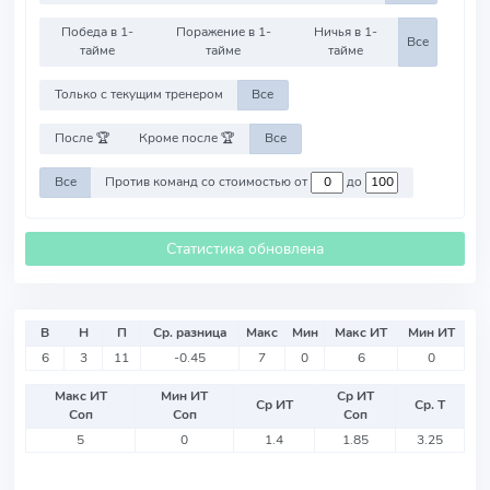
Победа в 1-
Поражение в 1-
Ничья в 1-
Все
тайме
тайме
тайме
Только с текущим тренером
Все
После 🏆
Кроме после 🏆
Все
Все
Против команд со стоимостью от
до
Статистика обновлена
В
Н
П
Ср. разница
Макс
Мин
Макс ИТ
Мин ИТ
6
3
11
-0.45
7
0
6
0
Макс ИТ
Мин ИТ
Ср ИТ
Ср ИТ
Ср. Т
Соп
Соп
Соп
5
0
1.4
1.85
3.25