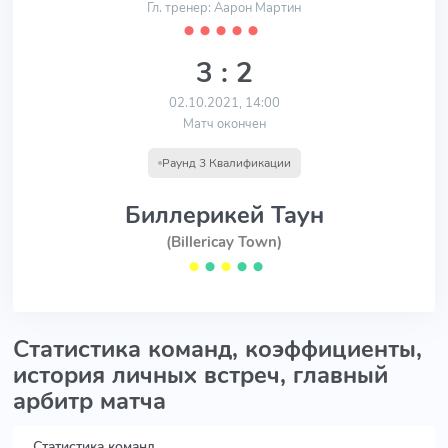
Гл. тренер: Аарон Мартин
⬤
⬤
⬤
⬤
⬤
3 : 2
02.10.2021, 14:00
Матч окончен
Раунд 3 Квалификации
Биллерикей Таун
(Billericay Town)
⬤
⬤
⬤
⬤
⬤
Статистика команд, коэффициенты,
история личных встреч, главный
арбитр матча
Статистика команд