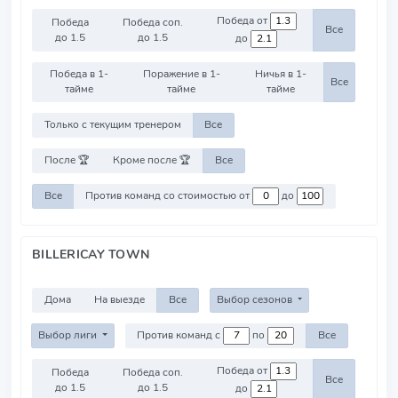
Победа от
Победа
Победа соп.
Все
до 1.5
до 1.5
до
Победа в 1-
Поражение в 1-
Ничья в 1-
Все
тайме
тайме
тайме
Только с текущим тренером
Все
После 🏆
Кроме после 🏆
Все
Все
Против команд со стоимостью от
до
BILLERICAY TOWN
Дома
На выезде
Все
Выбор сезонов
Выбор лиги
Против команд с
по
Все
Победа от
Победа
Победа соп.
Все
до 1.5
до 1.5
до