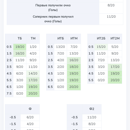
Первые получили очко
8/20
(Голы)
Соперник первым получил
11/20
очко (Голы)
ТБ
ТМ
ИТБ
ИТМ
ИТ2Б
ИТ2М
0.5
19/20
1/20
0.5
13/20
7/20
0.5
15/20
5/20
1.5
16/20
4/20
1.5
7/20
13/20
1.5
11/20
9/20
2.5
11/20
9/20
2.5
4/20
16/20
2.5
7/20
13/20
3.5
9/20
11/20
3.5
2/20
18/20
3.5
3/20
17/20
4.5
6/20
14/20
4.5
1/20
19/20
4.5
1/20
19/20
5.5
3/20
17/20
5.5
1/20
19/20
5.5
0/20
20/20
6.5
1/20
19/20
6.5
0/20
20/20
7.5
0/20
20/20
Ф
Ф2
-0.5
6/20
-0.5
11/20
-1.5
4/20
-1.5
8/20