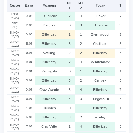
ИТ
ИТ
Сезон
Дата
Хозяева
Гости
Т
1
2
ENG6
Billericay
2
0
Dover
2
08.08
(26/27)
FRIC
Dartford
0
3
Billericay
3
21.07
(26)
ENNON
Billericay
1
1
Brentwood
2
04.05
(25/26)
ENNON
Billericay
3
2
Chatham
5
29.04
(25/26)
ENNON
Welling
2
2
Billericay
4
25.04
(25/26)
ENNON
Billericay
2
0
Whitehawk
2
18.04
(25/26)
ENNON
Ramsgate
0
1
Billericay
1
11.04
(25/26)
ENNON
Billericay
3
2
Canvey
5
06.04
(25/26)
ENNON
Cray Wande
3
4
Billericay
7
04.04
(25/26)
ENNON
Billericay
4
0
Burgess Hi
4
28.03
(25/26)
ENNON
Dulwich
0
1
Billericay
1
21.03
(25/26)
ENNON
Billericay
3
2
Aveley
5
14.03
(25/26)
ENNON
Cray Valle
1
4
Billericay
5
07.03
(25/26)