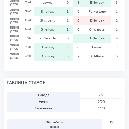
ENNON
Lewes
0
3
Billericay
3
03.03
(25/26)
ENNON
Billericay
1
0
Folkestone
1
28.02
(25/26)
ENNON
St Albans
2
0
Billericay
2
21.02
(25/26)
ENNON
Billericay
1
0
Chichester
1
14.02
(25/26)
ENNON
Potters Ba
0
5
Billericay
5
07.02
(25/26)
ENNON
Billericay
3
0
Lewes
3
31.01
(25/26)
ENNON
Billericay
3
2
St Albans
5
27.01
(25/26)
ТАБЛИЦА СТАВОК
Победа
17/20
Ничья
2/20
Поражение
1/20
Обе забили
8/20
(Голы)