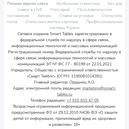
Полная версия сайта
Футбольная статистика
Бот для
ставок в LIVE
Глоссарий
Пользовательское
соглашение
Авторы
Ставки на угловые
Статистика
голов
Статистика желтых карточек
Профессиональные
капперы Рунета
Сетевое издание Smart Tables зарегистрировано в
федеральной службе по надзору в сфере связи,
информационных технологий и массовых коммуникаций.
Регистрационный номер Федеральной службы по надзору в
сфере связи, информационных технологий и массовых
коммуникаций ЭЛ № ФС 77 - 80199 от 22.01.2021
Учредитель
:
Общество с ограниченной ответственностью
«Смарт Тейблс» (ОГРН: 1195081014391)
Главный редактор: Ордынец А.О.
Адрес электронной почты редакции:
marketing@smart-
tables.ru
Телефон редакции:
+7 915 815 47 05
Возрастные ограничения информационной продукции,
предусмотренные ФЗ от 29.12.2010 N436-ФЗ «О защите
детей от информации, причиняющей вред их здоровью
и развитию»: 18+