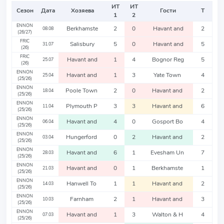
ИТ
ИТ
Сезон
Дата
Хозяева
Гости
Т
1
2
ENNON
Berkhamste
2
0
Havant and
2
08.08
(26/27)
FRIC
Salisbury
5
0
Havant and
5
31.07
(26)
FRIC
Havant and
1
4
Bognor Reg
5
25.07
(26)
ENNON
Havant and
1
3
Yate Town
4
25.04
(25/26)
ENNON
Poole Town
2
0
Havant and
2
18.04
(25/26)
ENNON
Plymouth P
3
3
Havant and
6
11.04
(25/26)
ENNON
Havant and
4
0
Gosport Bo
4
06.04
(25/26)
ENNON
Hungerford
0
2
Havant and
2
03.04
(25/26)
ENNON
Havant and
6
1
Evesham Un
7
28.03
(25/26)
ENNON
Havant and
0
1
Berkhamste
1
21.03
(25/26)
ENNON
Hanwell To
1
1
Havant and
2
14.03
(25/26)
ENNON
Farnham
2
1
Havant and
3
10.03
(25/26)
ENNON
Havant and
1
3
Walton & H
4
07.03
(25/26)