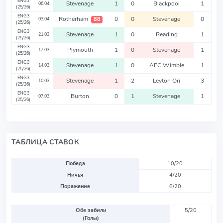
ENG3
Stevenage
1
0
Blackpool
1
06.04
(25/26)
ENG3
Rotherham
0
0
Stevenage
0
88
03.04
(25/26)
ENG3
Stevenage
1
0
Reading
1
21.03
(25/26)
ENG3
Plymouth
1
0
Stevenage
1
17.03
(25/26)
ENG3
Stevenage
1
0
AFC Wimble
1
14.03
(25/26)
ENG3
Stevenage
1
2
Leyton Ori
3
10.03
(25/26)
ENG3
Burton
0
1
Stevenage
1
07.03
(25/26)
ТАБЛИЦА СТАВОК
Победа
10/20
Ничья
4/20
Поражение
6/20
Обе забили
5/20
(Голы)