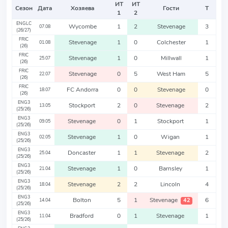
ИТ
ИТ
Сезон
Дата
Хозяева
Гости
Т
1
2
ENGLC
Wycombe
1
2
Stevenage
3
07.08
(26/27)
FRIC
Stevenage
1
0
Colchester
1
01.08
(26)
FRIC
Stevenage
1
0
Millwall
1
25.07
(26)
FRIC
Stevenage
0
5
West Ham
5
22.07
(26)
FRIC
FC Andorra
0
0
Stevenage
0
18.07
(26)
ENG3
Stockport
2
0
Stevenage
2
13.05
(25/26)
ENG3
Stevenage
0
1
Stockport
1
09.05
(25/26)
ENG3
Stevenage
1
0
Wigan
1
02.05
(25/26)
ENG3
Doncaster
1
1
Stevenage
2
25.04
(25/26)
ENG3
Stevenage
1
0
Barnsley
1
21.04
(25/26)
ENG3
Stevenage
2
2
Lincoln
4
18.04
(25/26)
ENG3
Bolton
5
1
Stevenage
6
42
14.04
(25/26)
ENG3
Bradford
0
1
Stevenage
1
11.04
(25/26)