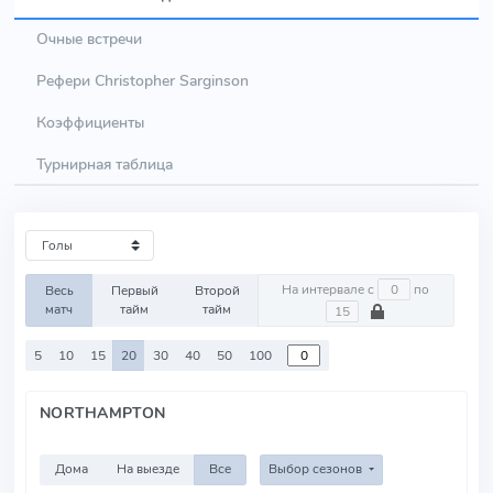
Очные встречи
Рефери Christopher Sarginson
Коэффициенты
Турнирная таблица
На интервале с
по
Весь
Первый
Второй
матч
тайм
тайм
5
10
15
20
30
40
50
100
NORTHAMPTON
Дома
На выезде
Все
Выбор сезонов