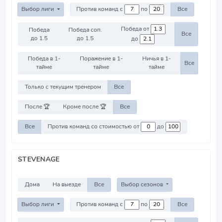
Выбор лиги
Против команд с
по
Все
Победа от
Победа
Победа соп.
Все
до 1.5
до 1.5
до
Победа в 1-
Поражение в 1-
Ничья в 1-
Все
тайме
тайме
тайме
Только с текущим тренером
Все
После 🏆
Кроме после 🏆
Все
Все
Против команд со стоимостью от
до
STEVENAGE
Дома
На выезде
Все
Выбор сезонов
Выбор лиги
Против команд с
по
Все