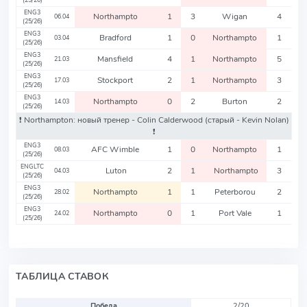
(25/26)
ENG3
Northampto
1
3
Wigan
4
06.04
(25/26)
ENG3
Bradford
1
0
Northampto
1
03.04
(25/26)
ENG3
Mansfield
4
1
Northampto
5
21.03
(25/26)
ENG3
Stockport
2
1
Northampto
3
17.03
(25/26)
ENG3
Northampto
0
2
Burton
2
14.03
(25/26)
❗️ Northampton: новый тренер - Colin Calderwood
(старый - Kevin Nolan)
❗️
ENG3
AFC Wimble
1
0
Northampto
1
08.03
(25/26)
ENGLTC
Luton
2
1
Northampto
3
04.03
(25/26)
ENG3
Northampto
1
1
Peterborou
2
28.02
(25/26)
ENG3
Northampto
0
1
Port Vale
1
24.02
(25/26)
ТАБЛИЦА СТАВОК
Победа
2/20