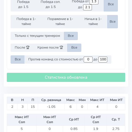
Победа от
Победа
Победа соп.
Все
до 1.5
до 1.5
до
Победа в 1-
Поражение в 1-
Ничья в 1-
Все
тайме
тайме
тайме
Только с текущим тренером
Все
После 🏆
Кроме после 🏆
Все
Все
Против команд со стоимостью от
до
Статистика обновлена
В
Н
П
Ср. разница
Макс
Мин
Макс ИТ
Мин ИТ
2
3
15
-1.05
6
0
4
0
Макс ИТ
Мин ИТ
Ср ИТ
Ср ИТ
Ср. Т
Соп
Соп
Соп
5
0
0.85
1.9
2.75