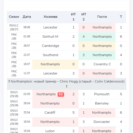
ИТ
ИТ
Сезон
Дата
Хозяева
Гости
Т
1
2
ENGLC
Leicester
1
0
Northampto
1
08.08
(26/27)
FRIC
Solihull M
2
4
Northampto
6
01.08
(26)
FRIC
Cambridge
0
0
Northampto
0
28.07
(26)
FRIC
Southend
1
3
Northampto
4
22.07
(26)
FRIC
Northampto
0
0
Coventry C
0
18.07
(26)
FRIC
Leicester
3
0
Northampto
3
11.07
(26)
❗️ Northampton: новый тренер - Chris Hogg
(старый - Colin Calderwood)
❗️
ENG3
Northampto
2
3
Plymouth
5
62
02.05
(25/26)
ENG3
Northampto
0
1
Barnsley
1
28.04
(25/26)
ENG3
Cardiff
5
1
Northampto
6
25.04
(25/26)
ENG3
Northampto
1
3
Doncaster
4
18.04
(25/26)
ENG3
Luton
2
1
Northampto
3
15.04