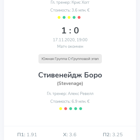
Гл. тренер: Крис Хогг
Стоимость: 3.6 млн. €
⬤
⬤
⬤
⬤
⬤
1 : 0
17.11.2020, 19:00
Матч окончен
Южная Группа C
Групповой этап
Стивенейдж Боро
(Stevenage)
Гл. тренер: Алекс Ревелл
Стоимость: 6.9 млн. €
⬤
⬤
⬤
⬤
⬤
П1:
1.91
Х:
3.6
П2:
3.25