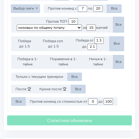
Выбор лиги
Против команд с
по
Все
Против ТОП-
Все
за
матчей
Победа от
Победа
Победа соп.
Все
до 1.5
до 1.5
до
Победа в 1-
Поражение в 1-
Ничья в 1-
Все
тайме
тайме
тайме
Только с текущим тренером
Все
После 🏆
Кроме после 🏆
Все
Все
Против команд со стоимостью от
до
Статистика обновлена