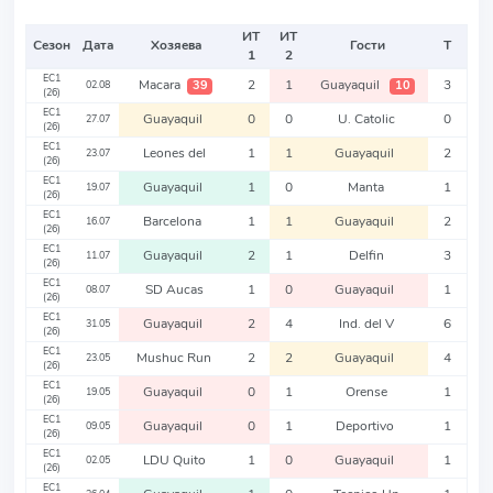
ИТ
ИТ
Сезон
Дата
Хозяева
Гости
Т
1
2
EC1
Macara
2
1
Guayaquil
3
39
10
02.08
(26)
EC1
Guayaquil
0
0
U. Catolic
0
27.07
(26)
EC1
Leones del
1
1
Guayaquil
2
23.07
(26)
EC1
Guayaquil
1
0
Manta
1
19.07
(26)
EC1
Barcelona
1
1
Guayaquil
2
16.07
(26)
EC1
Guayaquil
2
1
Delfin
3
11.07
(26)
EC1
SD Aucas
1
0
Guayaquil
1
08.07
(26)
EC1
Guayaquil
2
4
Ind. del V
6
31.05
(26)
EC1
Mushuc Run
2
2
Guayaquil
4
23.05
(26)
EC1
Guayaquil
0
1
Orense
1
19.05
(26)
EC1
Guayaquil
0
1
Deportivo
1
09.05
(26)
EC1
LDU Quito
1
0
Guayaquil
1
02.05
(26)
EC1