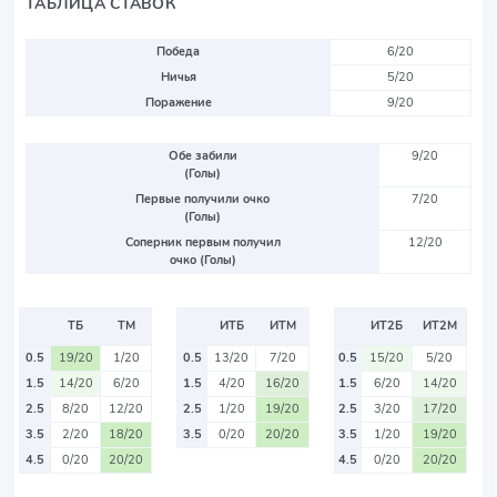
ТАБЛИЦА СТАВОК
Победа
6/20
Ничья
5/20
Поражение
9/20
Обе забили
9/20
(Голы)
Первые получили очко
7/20
(Голы)
Соперник первым получил
12/20
очко (Голы)
ТБ
ТМ
ИТБ
ИТМ
ИТ2Б
ИТ2М
0.5
19/20
1/20
0.5
13/20
7/20
0.5
15/20
5/20
1.5
14/20
6/20
1.5
4/20
16/20
1.5
6/20
14/20
2.5
8/20
12/20
2.5
1/20
19/20
2.5
3/20
17/20
3.5
2/20
18/20
3.5
0/20
20/20
3.5
1/20
19/20
4.5
0/20
20/20
4.5
0/20
20/20