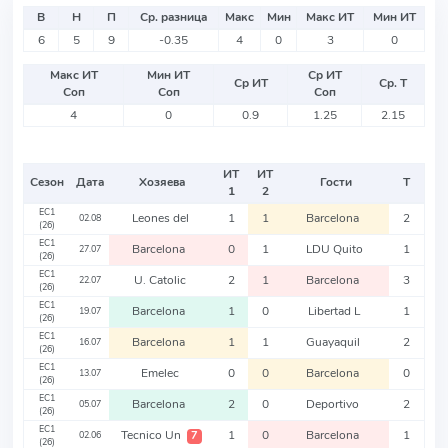
В
Н
П
Ср. разница
Макс
Мин
Макс ИТ
Мин ИТ
6
5
9
-0.35
4
0
3
0
Макс ИТ
Мин ИТ
Ср ИТ
Ср ИТ
Ср. Т
Соп
Соп
Соп
4
0
0.9
1.25
2.15
ИТ
ИТ
Сезон
Дата
Хозяева
Гости
Т
1
2
EC1
Leones del
1
1
Barcelona
2
02.08
(26)
EC1
Barcelona
0
1
LDU Quito
1
27.07
(26)
EC1
U. Catolic
2
1
Barcelona
3
22.07
(26)
EC1
Barcelona
1
0
Libertad L
1
19.07
(26)
EC1
Barcelona
1
1
Guayaquil
2
16.07
(26)
EC1
Emelec
0
0
Barcelona
0
13.07
(26)
EC1
Barcelona
2
0
Deportivo
2
05.07
(26)
EC1
Tecnico Un
1
0
Barcelona
1
7
02.06
(26)