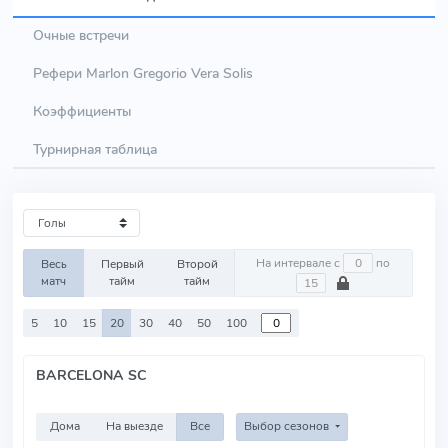
Очные встречи
Рефери Marlon Gregorio Vera Solis
Коэффициенты
Турнирная таблица
На интервале с
по
Весь
Первый
Второй
матч
тайм
тайм
5
10
15
20
30
40
50
100
BARCELONA SC
Дома
На выезде
Все
Выбор сезонов