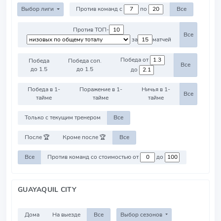
Выбор лиги
Против команд с
по
Все
Против ТОП-
Все
за
матчей
Победа от
Победа
Победа соп.
Все
до 1.5
до 1.5
до
Победа в 1-
Поражение в 1-
Ничья в 1-
Все
тайме
тайме
тайме
Только с текущим тренером
Все
После 🏆
Кроме после 🏆
Все
Все
Против команд со стоимостью от
до
GUAYAQUIL CITY
Дома
На выезде
Все
Выбор сезонов