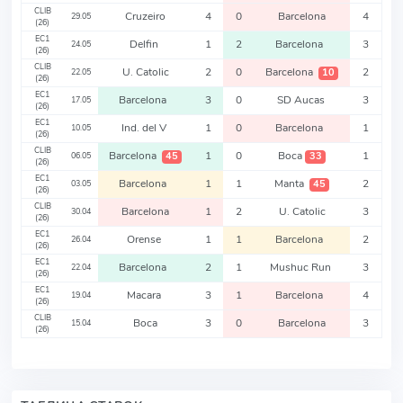
CLIB
Cruzeiro
4
0
Barcelona
4
29.05
(26)
EC1
Delfin
1
2
Barcelona
3
24.05
(26)
CLIB
U. Catolic
2
0
Barcelona
2
10
22.05
(26)
EC1
Barcelona
3
0
SD Aucas
3
17.05
(26)
EC1
Ind. del V
1
0
Barcelona
1
10.05
(26)
CLIB
Barcelona
1
0
Boca
1
45
33
06.05
(26)
EC1
Barcelona
1
1
Manta
2
45
03.05
(26)
CLIB
Barcelona
1
2
U. Catolic
3
30.04
(26)
EC1
Orense
1
1
Barcelona
2
26.04
(26)
EC1
Barcelona
2
1
Mushuc Run
3
22.04
(26)
EC1
Macara
3
1
Barcelona
4
19.04
(26)
CLIB
Boca
3
0
Barcelona
3
15.04
(26)