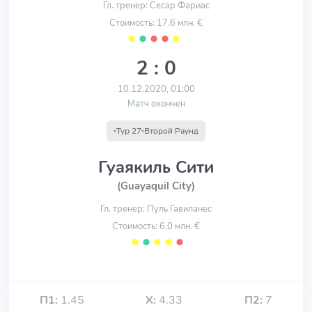
Гл. тренер: Сесар Фариас
Стоимость: 17.6 млн. €
⬤
⬤
⬤
⬤
⬤
2 : 0
10.12.2020, 01:00
Матч окончен
Тур 27
Второй Раунд
Гуаякиль Сити
(Guayaquil City)
Гл. тренер: Пуль Гавиланес
Стоимость: 6.0 млн. €
⬤
⬤
⬤
⬤
⬤
П1:
1.45
Х:
4.33
П2:
7