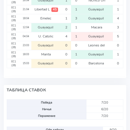
Guayaquil
1
0
Tecnico Un
1
26.04
(26)
EC1
Libertad L
0
1
Guayaquil
1
45
21.04
(26)
EC1
Emelec
1
3
Guayaquil
4
18.04
(26)
EC1
Guayaquil
2
1
Macara
3
12.04
(26)
EC1
U. Catolic
4
1
Guayaquil
5
04.04
(26)
EC1
Guayaquil
0
0
Leones del
0
23.03
(26)
EC1
Manta
0
1
Guayaquil
1
18.03
(26)
EC1
Guayaquil
0
0
Barcelona
0
15.03
(26)
ТАБЛИЦА СТАВОК
Победа
7/20
Ничья
6/20
Поражение
7/20
Обе забили
9/20