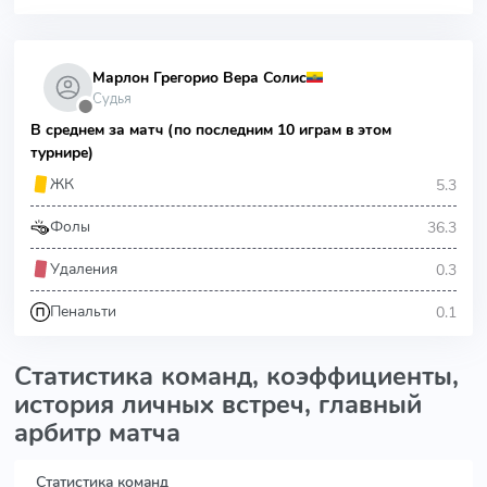
Марлон Грегорио Вера Солис
Судья
⬤
В среднем за матч (по последним 10 играм в этом
турнире)
5.3
ЖК
36.3
Фолы
0.3
Удаления
0.1
Пенальти
Статистика команд, коэффициенты,
история личных встреч, главный
арбитр матча
Статистика команд