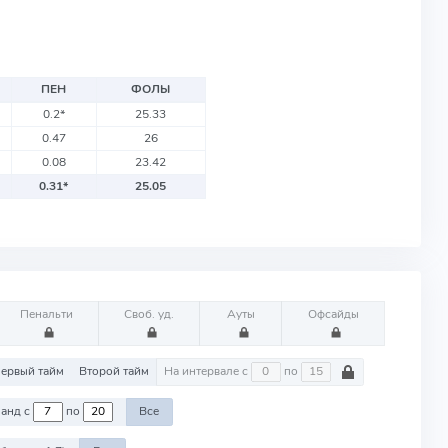
ПЕН
ФОЛЫ
0.2
*
25.33
0.47
26
0.08
23.42
0.31
*
25.05
Пенальти
Своб. уд.
Ауты
Офсайды
ервый тайм
Второй тайм
На интервале с
по
Против команд с
по
Все