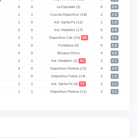
0
0
La Equidad
(2)
0
0:0
1
1
Cucuta Deportivo
(19)
2
1:1
1
0
Ind. Santa Fe
(12)
1
1:0
0
0
Ind. Medellin
(17)
0
0:0
2
1
Deportivo Cali
(10)
3
58
2:1
0
0
Fortaleza
(5)
0
0:0
4
0
Boyaca Chico
4
4:0
2
1
Ind. Medellin
(2)
3
81
2:1
4
0
Deportivo Pereira
(13)
4
4:0
1
0
Deportivo Pasto
(14)
1
1:0
1
1
Ind. Santa Fe
(4)
2
77
1:1
1
1
Deportivo Pereira
(11)
2
1:1