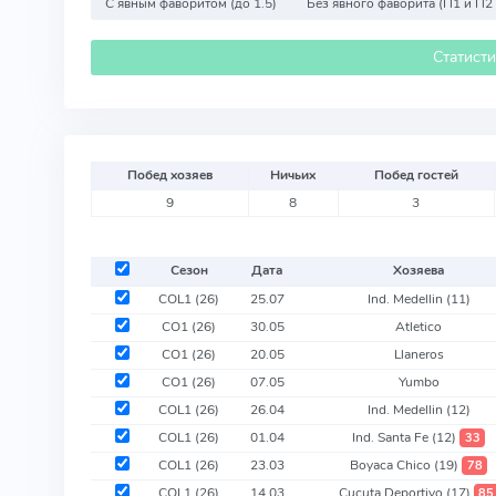
С явным фаворитом (до 1.5)
Без явного фаворита (П1 и П2
Статист
Побед хозяев
Ничьих
Побед гостей
9
8
3
Сезон
Дата
Хозяева
COL1 (26)
25.07
Ind. Medellin
(11)
CO1 (26)
30.05
Atletico
CO1 (26)
20.05
Llaneros
CO1 (26)
07.05
Yumbo
COL1 (26)
26.04
Ind. Medellin
(12)
COL1 (26)
01.04
Ind. Santa Fe
(12)
33
COL1 (26)
23.03
Boyaca Chico
(19)
78
COL1 (26)
14.03
Cucuta Deportivo
(17)
85