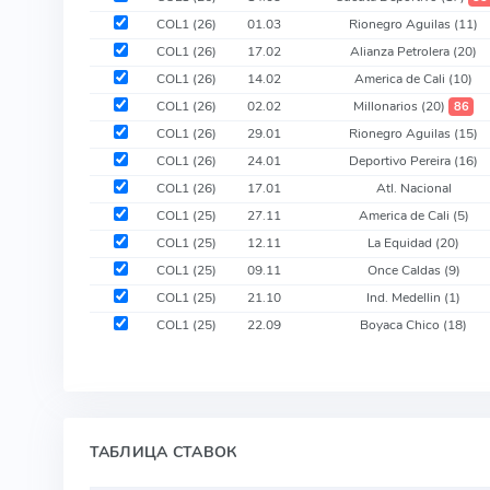
COL1 (26)
01.03
Rionegro Aguilas
(11)
COL1 (26)
17.02
Alianza Petrolera
(20)
COL1 (26)
14.02
America de Cali
(10)
COL1 (26)
02.02
Millonarios
(20)
86
COL1 (26)
29.01
Rionegro Aguilas
(15)
COL1 (26)
24.01
Deportivo Pereira
(16)
COL1 (26)
17.01
Atl. Nacional
COL1 (25)
27.11
America de Cali
(5)
COL1 (25)
12.11
La Equidad
(20)
COL1 (25)
09.11
Once Caldas
(9)
COL1 (25)
21.10
Ind. Medellin
(1)
COL1 (25)
22.09
Boyaca Chico
(18)
ТАБЛИЦА СТАВОК