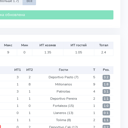
 больше 1.7)
Все
ика обновлена
Макс
Мин
ИТ хозяев
ИТ гостей
Тотал
9
0
1.35
1.05
2.4
ИТ
1
ИТ
2
Гости
Т
Рез.
3
2
Deportivo Pasto
(7)
5
3:2
1
8
Millonarios
9
1:8
3
1
Patriotas
4
3:1
1
1
Deportivo Pereira
2
1:1
1
0
Fortaleza
(15)
1
1:0
0
1
Llaneros
(13)
1
0:1
1
1
Tolima
(8)
2
1:1
0
2
Deportivo Cali
(12)
2
0:2