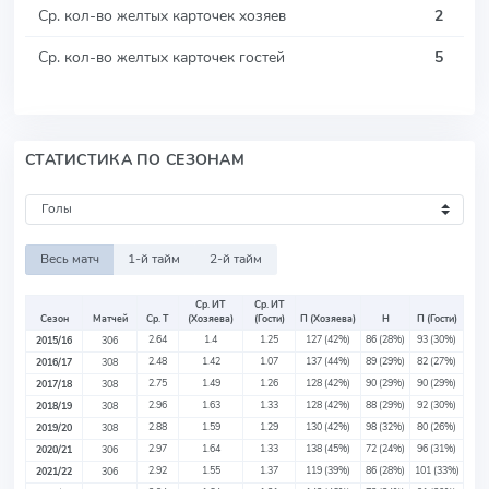
Ср. кол-во желтых карточек хозяев
2
Ср. кол-во желтых карточек гостей
5
СТАТИСТИКА ПО СЕЗОНАМ
Весь матч
1-й тайм
2-й тайм
Ср. ИТ
Ср. ИТ
Сезон
Матчей
Ср. Т
(Хозяева)
(Гости)
П (Хозяева)
Н
П (Гости)
2.64
1.4
1.25
127
(42%)
86
(28%)
93
(30%)
2015/16
306
2.48
1.42
1.07
137
(44%)
89
(29%)
82
(27%)
2016/17
308
2.75
1.49
1.26
128
(42%)
90
(29%)
90
(29%)
2017/18
308
2.96
1.63
1.33
128
(42%)
88
(29%)
92
(30%)
2018/19
308
2.88
1.59
1.29
130
(42%)
98
(32%)
80
(26%)
2019/20
308
2.97
1.64
1.33
138
(45%)
72
(24%)
96
(31%)
2020/21
306
2.92
1.55
1.37
119
(39%)
86
(28%)
101
(33%)
2021/22
306