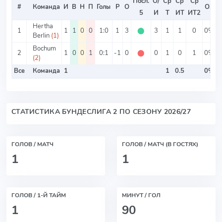
Посл.
О/
Ср
Ср
Ср
#
Команда
И
В
Н
П
Голы
Р
О
ОЗ
5
И
Т
ИТ
ИТ2
Hertha
1
1
1
0
0
1:0
1
3
⬤
3
1
1
0
0%
1
Berlin
(1)
Bochum
2
1
0
0
1
0:1
-1
0
⬤
0
1
0
1
0%
(2)
Все
Команда
1
1
0.5
0%
СТАТИСТИКА БУНДЕСЛИГА 2 ПО СЕЗОНУ 2026/27
ГОЛОВ / МАТЧ
ГОЛОВ / МАТЧ (В ГОСТЯХ)
1
1
ГОЛОВ / 1-Й ТАЙМ
МИНУТ / ГОЛ
1
90