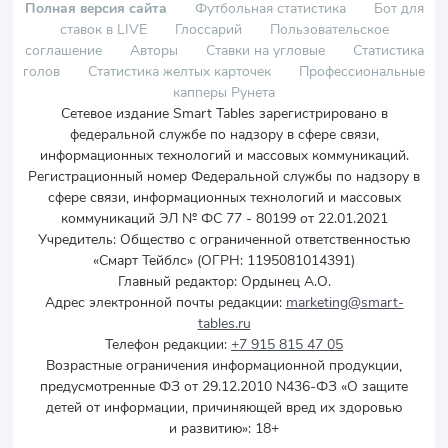
Полная версия сайта
Футбольная статистика
Бот для
ставок в LIVE
Глоссарий
Пользовательское
соглашение
Авторы
Ставки на угловые
Статистика
голов
Статистика желтых карточек
Профессиональные
капперы Рунета
Сетевое издание Smart Tables зарегистрировано в
федеральной службе по надзору в сфере связи,
информационных технологий и массовых коммуникаций.
Регистрационный номер Федеральной службы по надзору в
сфере связи, информационных технологий и массовых
коммуникаций ЭЛ № ФС 77 - 80199 от 22.01.2021
Учредитель
:
Общество с ограниченной ответственностью
«Смарт Тейблс» (ОГРН: 1195081014391)
Главный редактор: Ордынец А.О.
Адрес электронной почты редакции:
marketing@smart-
tables.ru
Телефон редакции:
+7 915 815 47 05
Возрастные ограничения информационной продукции,
предусмотренные ФЗ от 29.12.2010 N436-ФЗ «О защите
детей от информации, причиняющей вред их здоровью
и развитию»: 18+