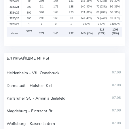
2.94
1.64
1.31
142
(46%)
73
(24%)
91
(30%)
2022/23
306
3.1
1.71
1.38
140
(45%)
72
(23%)
96
(31%)
2023/24
308
3.02
1.64
1.39
124
(41%)
86
(28%)
96
(31%)
2024/25
306
2.93
1.63
1.3
141
(46%)
74
(24%)
91
(30%)
2025/26
306
1
0
1
0
(0%)
0
(0%)
1
(100%)
2026/27
1
914
1009
3377
Итого
2.72
1.45
1.27
1454
(4%)
(25%)
(36%)
БЛИЖАЙШИЕ ИГРЫ
Heidenheim - VfL Osnabruck
07.08
Darmstadt - Holstein Kiel
07.08
Karlsruher SC - Arminia Bielefeld
07.08
Magdeburg - Eintracht Br.
07.08
Wolfsburg - Kaiserslautern
07.08