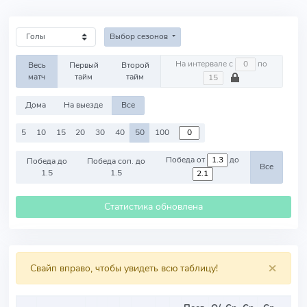
Выбор сезонов
На интервале с
по
Весь
Первый
Второй
матч
тайм
тайм
Дома
На выезде
Все
5
10
15
20
30
40
50
100
Победа от
до
Победа до
Победа соп. до
Все
1.5
1.5
Статистика обновлена
×
Свайп вправо, чтобы увидеть всю таблицу!