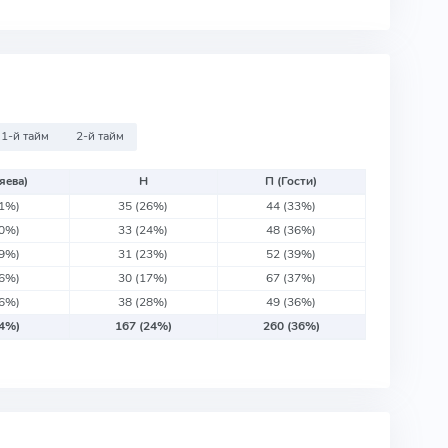
1-й тайм
2-й тайм
яева)
Н
П (Гости)
41%)
35
(26%)
44
(33%)
40%)
33
(24%)
48
(36%)
39%)
31
(23%)
52
(39%)
46%)
30
(17%)
67
(37%)
36%)
38
(28%)
49
(36%)
(4%)
167
(24%)
260
(36%)