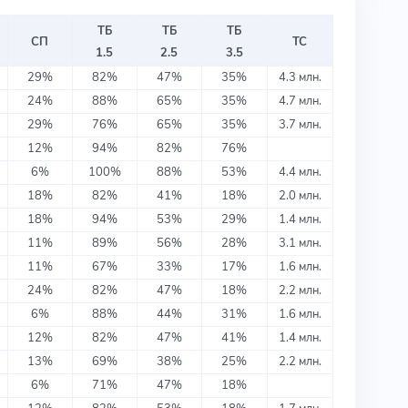
ТБ
ТБ
ТБ
СП
ТС
1.5
2.5
3.5
29%
82%
47%
35%
4.3 млн.
24%
88%
65%
35%
4.7 млн.
29%
76%
65%
35%
3.7 млн.
12%
94%
82%
76%
6%
100%
88%
53%
4.4 млн.
18%
82%
41%
18%
2.0 млн.
18%
94%
53%
29%
1.4 млн.
11%
89%
56%
28%
3.1 млн.
11%
67%
33%
17%
1.6 млн.
24%
82%
47%
18%
2.2 млн.
6%
88%
44%
31%
1.6 млн.
12%
82%
47%
41%
1.4 млн.
13%
69%
38%
25%
2.2 млн.
6%
71%
47%
18%