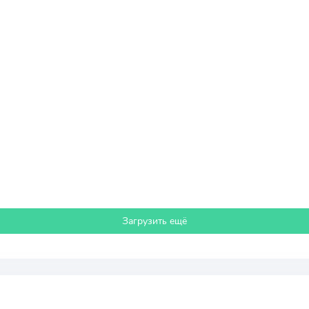
Загрузить ещё