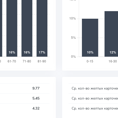
9.77
Ср. кол-во желтых карточе
5.45
Ср. кол-во желтых карточе
4.32
Ср. кол-во желтых карточе