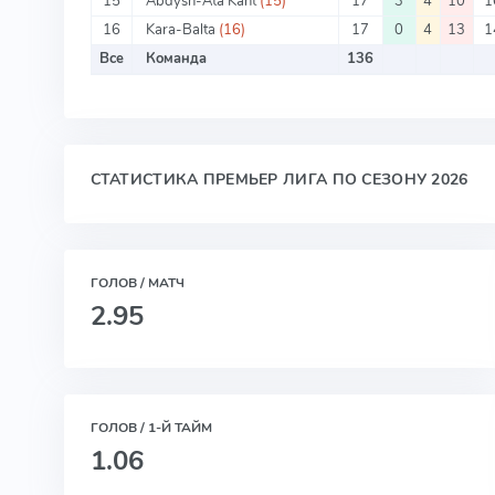
15
Abdysh-Ata Kant
(15)
17
3
4
10
1
16
Kara-Balta
(16)
17
0
4
13
1
Все
Команда
136
СТАТИСТИКА ПРЕМЬЕР ЛИГА ПО СЕЗОНУ 2026
ГОЛОВ / МАТЧ
2.95
ГОЛОВ / 1-Й ТАЙМ
1.06