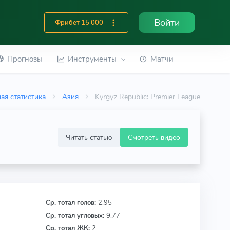
Войти
Фрибет 15 000
Прогнозы
Инструменты
Матчи
ая статистика
Азия
Kyrgyz Republic: Premier League
Читать статью
Смотреть видео
Ср. тотал голов:
2.95
Ср. тотал угловых:
9.77
Ср. тотал ЖК:
2