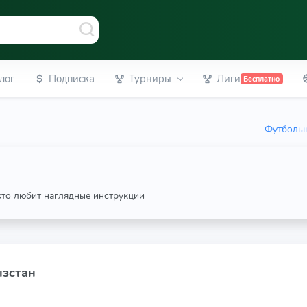
лог
Подписка
Турниры
Лиги
Бесплатно
Футбольн
 кто любит наглядные инструкции
ызстан