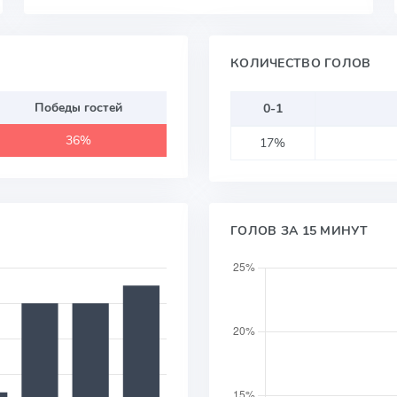
КОЛИЧЕСТВО ГОЛОВ
Победы гостей
0-1
36%
17%
ГОЛОВ ЗА 15 МИНУТ