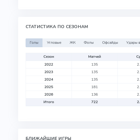
СТАТИСТИКА ПО СЕЗОНАМ
Голы
Угловые
ЖК
Фолы
Офсайды
Удары в
Сезон
Матчей
Ср
2022
135
2
2023
135
2
2024
135
2
2025
181
2
2026
136
2
Итого
722
2
БЛИЖАЙШИЕ ИГРЫ