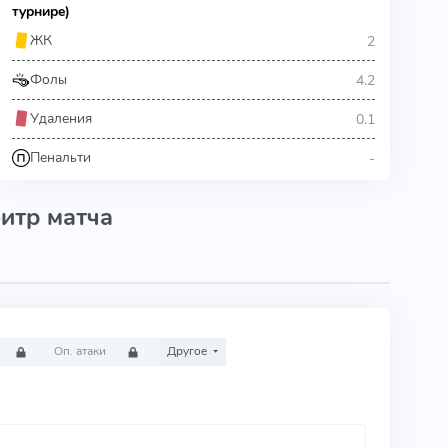
турнире)
2
ЖК
4.2
Фолы
0.1
Удаления
-
Пенальти
итр матча
Оп. атаки
Другое