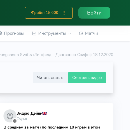
Войти
Фрибет 15 000
Прогнозы
Инструменты
Матчи
- Dungannon Swifts (Линфилд - Данганнон Свифтс) 18.12.2020
Читать статью
Смотреть видео
Эндрю Дэйви
Судья
⬤
В среднем за матч (по последним 10 играм в этом