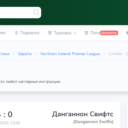
лог
Подписка
Турниры
Лиги
Бесплатно
стика
Европа
Northern Ireland: Premier League
Linfield 
 кто любит наглядные инструкции
 : 0
Данганнон Свифтс
(Dungannon Swifts)
2020, 15:00