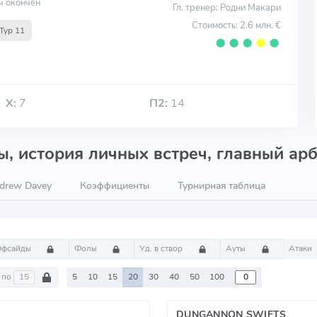
ч окончен
Гл. тренер: Родни Макари
Стоимость: 2.6 млн. €
Тур 11
⬤
⬤
⬤
⬤
⬤
Х:
7
П2:
14
, история личных встреч, главный арб
drew Davey
Коэффициенты
Турнирная таблица
Офсайды
Фолы
Уд. в створ
Ауты
Атаки
по
5
10
15
20
30
40
50
100
DUNGANNON SWIFTS