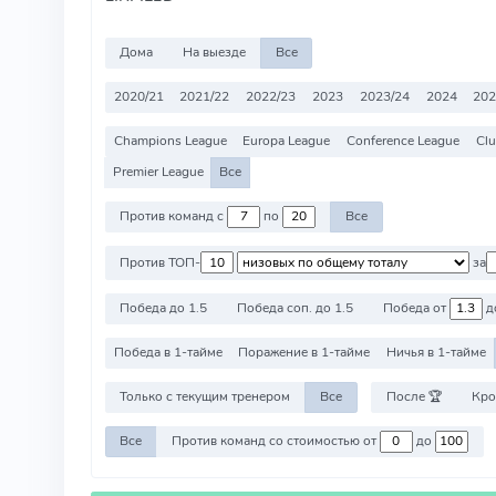
Дома
На выезде
Все
2020/21
2021/22
2022/23
2023
2023/24
2024
202
Champions League
Europa League
Conference League
Clu
Premier League
Все
Против команд с
по
Все
Против ТОП-
за
Победа до 1.5
Победа соп. до 1.5
Победа от
д
Победа в 1-тайме
Поражение в 1-тайме
Ничья в 1-тайме
Только с текущим тренером
Все
После 🏆
Кро
Все
Против команд со стоимостью от
до