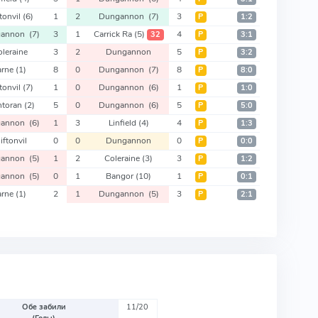
ftonvil
(6)
1
2
Dungannon
(7)
3
Р
1:2
gannon
(7)
3
1
Carrick Ra
(5)
4
32
Р
3:1
oleraine
3
2
Dungannon
5
Р
3:2
arne
(1)
8
0
Dungannon
(7)
8
Р
8:0
ftonvil
(7)
1
0
Dungannon
(6)
1
Р
1:0
ntoran
(2)
5
0
Dungannon
(6)
5
Р
5:0
gannon
(6)
1
3
Linfield
(4)
4
Р
1:3
iftonvil
0
0
Dungannon
0
Р
0:0
gannon
(5)
1
2
Coleraine
(3)
3
Р
1:2
gannon
(5)
0
1
Bangor
(10)
1
Р
0:1
arne
(1)
2
1
Dungannon
(5)
3
Р
2:1
Обе забили
11/20