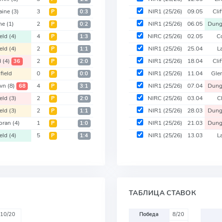
aine
(3)
3
NIR1
(25/26)
09.05
Cli
Р
0:3
ne
(1)
2
NIR1
(25/26)
06.05
Dun
Р
0:2
ield
(4)
4
NIRC
(25/26)
02.05
C
Р
1:3
ield
(4)
2
NIR1
(25/26)
25.04
L
Р
1:1
d
(4)
2
NIR1
(25/26)
18.04
Cli
36
Р
2:0
field
0
NIR1
(25/26)
11.04
Gle
Р
0:0
own
(8)
4
NIR1
(25/26)
07.04
Dun
68
Р
3:1
ield
(3)
2
NIRC
(25/26)
03.04
Cl
Р
2:0
ield
(3)
2
NIR1
(25/26)
28.03
Dun
Р
1:1
oran
(4)
1
NIR1
(25/26)
21.03
Dun
Р
1:0
ield
(4)
5
NIR1
(25/26)
13.03
L
Р
1:4
ТАБЛИЦА СТАВОК
10/20
Победа
8/20