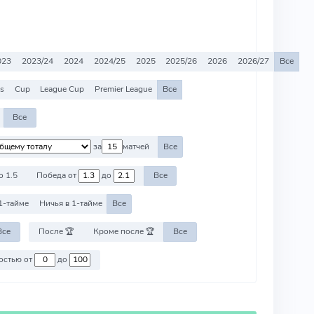
023
2023/24
2024
2024/25
2025
2025/26
2026
2026/27
Все
es
Cup
League Cup
Premier League
Все
Все
за
матчей
Все
о 1.5
Победа от
до
Все
1-тайме
Ничья в 1-тайме
Все
Все
После 🏆
Кроме после 🏆
Все
Против команд со стоимостью от
до