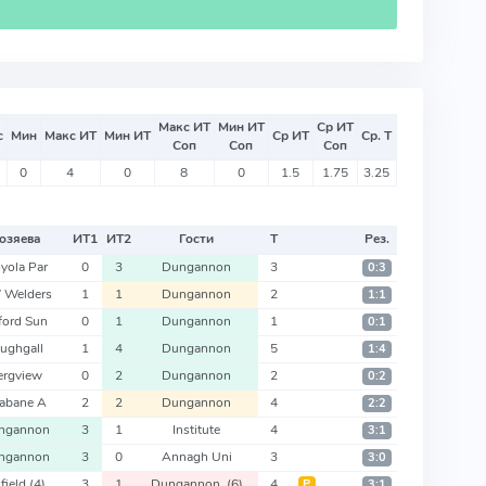
Макс ИТ
Мин ИТ
Ср ИТ
с
Мин
Макс ИТ
Мин ИТ
Ср ИТ
Ср. Т
Соп
Соп
Соп
0
4
0
8
0
1.5
1.75
3.25
озяева
ИТ
1
ИТ
2
Гости
Т
Рез.
yola Par
0
3
Dungannon
3
0:3
 Welders
1
1
Dungannon
2
1:1
ford Sun
0
1
Dungannon
1
0:1
ughgall
1
4
Dungannon
5
1:4
ergview
0
2
Dungannon
2
0:2
rabane A
2
2
Dungannon
4
2:2
ngannon
3
1
Institute
4
3:1
ngannon
3
0
Annagh Uni
3
3:0
nfield
(4)
3
1
Dungannon
(6)
4
Р
3:1