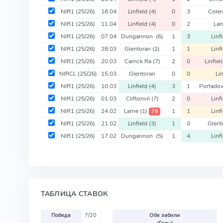
NIR1
(25/26)
18.04
Linfield
(4)
0
3
Coler
NIR1
(25/26)
11.04
Linfield
(4)
0
2
Lar
NIR1
(25/26)
07.04
Dungannon
(6)
1
3
Linf
NIR1
(25/26)
28.03
Glentoran
(2)
1
1
Linf
NIR1
(25/26)
20.03
Carrick Ra
(7)
2
0
Linfiel
NIRCL
(25/26)
15.03
Glentoran
0
0
Lin
NIR1
(25/26)
10.03
Linfield
(4)
3
1
Portad
NIR1
(25/26)
01.03
Cliftonvil
(7)
2
0
Linf
NIR1
(25/26)
24.02
Larne
(1)
1
1
Linf
79
NIR1
(25/26)
21.02
Linfield
(3)
1
0
Glent
NIR1
(25/26)
17.02
Dungannon
(5)
1
4
Linf
ТАБЛИЦА СТАВОК
Победа
7/20
Обе забили