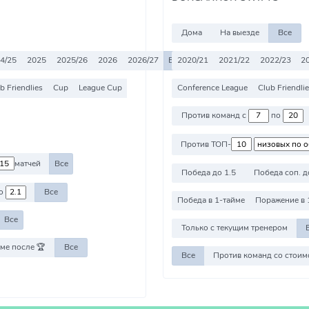
Дома
На выезде
Все
4/25
2025
2025/26
2026
2026/27
Все
2020/21
2021/22
2022/23
2
b Friendlies
Cup
League Cup
Conference League
Club Friendli
Против команд с
по
Против ТОП-
матчей
Все
Победа до 1.5
Победа соп. д
о
Все
Победа в 1-тайме
Поражение в 
Все
Только с текущим тренером
ме после 🏆
Все
Все