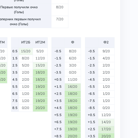
(Голы)
Первые получили очко
8/20
(Голы)
оперник первым получил
7/20
очко (Голы)
ТМ
ИТ2Б
ИТ2М
Ф
Ф2
/20
0.5
15/20
5/20
-0.5
8/20
-0.5
9/20
/20
1.5
8/20
12/20
-1.5
6/20
-1.5
4/20
/20
2.5
5/20
15/20
-2.5
3/20
-2.5
2/20
/20
3.5
2/20
18/20
-3.5
0/20
-3.5
2/20
/20
4.5
2/20
18/20
+0.5
11/20
-4.5
2/20
5.5
1/20
19/20
+1.5
16/20
-5.5
1/20
6.5
1/20
19/20
+2.5
18/20
-6.5
1/20
7.5
1/20
19/20
+3.5
18/20
-7.5
1/20
8.5
0/20
20/20
+4.5
18/20
-8.5
0/20
+5.5
19/20
+0.5
12/20
+6.5
19/20
+1.5
14/20
+7.5
19/20
+2.5
17/20
+8.5
20/20
+3.5
20/20