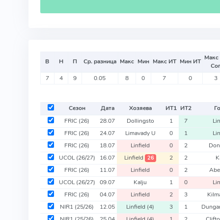
Макс
В
Н
П
Ср. разница
Макс
Мин
Макс ИТ
Мин ИТ
Со
7
4
9
0.05
8
0
7
0
3
Сезон
Дата
Хозяева
ИТ
1
ИТ
2
Г
FRIC
(26)
28.07
Dollingsto
1
7
Lin
FRIC
(26)
24.07
Limavady U
0
1
Lin
FRIC
(26)
18.07
Linfield
0
2
Don
UCOL
(26/27)
16.07
Linfield
2
2
K
26
FRIC
(26)
11.07
Linfield
0
2
Abe
UCOL
(26/27)
09.07
Kalju
1
0
Lin
FRIC
(26)
04.07
Linfield
2
3
Kilm
NIR1
(25/26)
12.05
Linfield
(4)
3
1
Dung
NIR1
(25/26)
25.04
Linfield
(4)
1
2
Clift