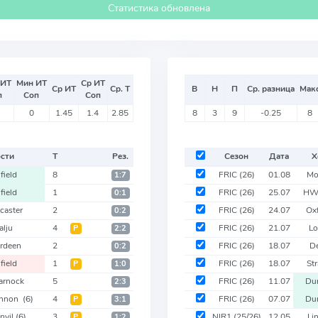
Статистика обновлена
 ИТ
Мин ИТ
Ср ИТ
Ср ИТ
Ср. Т
В
Н
П
Ср. разница
Мак
п
Соп
Соп
0
1.45
1.4
2.85
8
3
9
-0.25
8
ости
Т
Рез.
Сезон
Дата
Х
field
8
FRIC
(26)
01.08
Mo
1:7
field
1
FRIC
(26)
25.07
HW
0:1
caster
2
FRIC
(26)
24.07
Ox
0:2
alju
4
FRIC
(26)
21.07
Lo
Р
2:2
rdeen
2
FRIC
(26)
18.07
D
0:2
field
1
FRIC
(26)
18.07
St
Р
1:0
arnock
5
FRIC
(26)
11.07
Du
2:3
annon
(6)
4
FRIC
(26)
07.07
Du
Р
3:1
onvil
(6)
3
NIR1
(25/26)
12.05
Li
Р
1:2