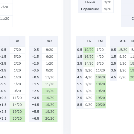
Ничья
3/20
7/20
Поражение
9/20
11/20
С
Ф
Ф2
ТБ
ТМ
ИТБ
И
-0.5
7/20
-0.5
9/20
0.5
19/20
1/20
0.5
15/20
5
-1.5
5/20
-1.5
6/20
1.5
16/20
4/20
1.5
9/20
11
-2.5
2/20
-2.5
1/20
2.5
14/20
6/20
2.5
5/20
15
-3.5
1/20
-3.5
0/20
3.5
9/20
11/20
3.5
1/20
19
-4.5
1/20
+0.5
13/20
4.5
4/20
16/20
4.5
0/20
20
-5.5
1/20
+1.5
15/20
5.5
1/20
19/20
-6.5
0/20
+2.5
18/20
6.5
1/20
19/20
+0.5
11/20
+3.5
19/20
7.5
1/20
19/20
+1.5
14/20
+4.5
19/20
8.5
0/20
20/20
+2.5
19/20
+5.5
19/20
+3.5
20/20
+6.5
20/20