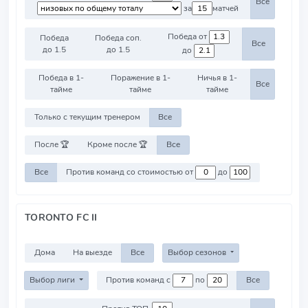
Все
за
матчей
Победа от
Победа
Победа соп.
Все
до 1.5
до 1.5
до
Победа в 1-
Поражение в 1-
Ничья в 1-
Все
тайме
тайме
тайме
Только с текущим тренером
Все
После 🏆
Кроме после 🏆
Все
Все
Против команд со стоимостью от
до
TORONTO FC II
Дома
На выезде
Все
Выбор сезонов
Выбор лиги
Против команд с
по
Все