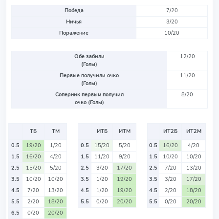
Победа
7/20
Ничья
3/20
Поражение
10/20
Обе забили
12/20
(Голы)
Первые получили очко
11/20
(Голы)
Соперник первым получил
8/20
очко (Голы)
ТБ
ТМ
ИТБ
ИТМ
ИТ2Б
ИТ2М
0.5
19/20
1/20
0.5
15/20
5/20
0.5
16/20
4/20
1.5
16/20
4/20
1.5
11/20
9/20
1.5
10/20
10/20
2.5
15/20
5/20
2.5
3/20
17/20
2.5
7/20
13/20
3.5
10/20
10/20
3.5
1/20
19/20
3.5
3/20
17/20
4.5
7/20
13/20
4.5
1/20
19/20
4.5
2/20
18/20
5.5
2/20
18/20
5.5
0/20
20/20
5.5
0/20
20/20
6.5
0/20
20/20