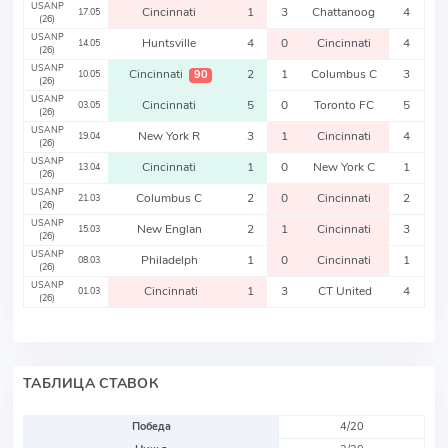
USANP
Cincinnati
1
3
Chattanoog
4
17.05
(26)
USANP
Huntsville
4
0
Cincinnati
4
14.05
(26)
USANP
Cincinnati
2
1
Columbus C
3
90
10.05
(26)
USANP
Cincinnati
5
0
Toronto FC
5
03.05
(26)
USANP
New York R
3
1
Cincinnati
4
19.04
(26)
USANP
Cincinnati
1
0
New York C
1
13.04
(26)
USANP
Columbus C
2
0
Cincinnati
2
21.03
(26)
USANP
New Englan
2
1
Cincinnati
3
15.03
(26)
USANP
Philadelph
1
0
Cincinnati
1
08.03
(26)
USANP
Cincinnati
1
3
CT United
4
01.03
(26)
ТАБЛИЦА СТАВОК
Победа
4/20