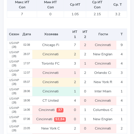
Макс ИТ
Мин ИТ
Ср ИТ
Ср ИТ
Ср. Т
Соп
Соп
Соп
7
0
1.05
2.15
3.2
ИТ
ИТ
Сезон
Дата
Хозяева
Гости
Т
1
2
USANP
Chicago Fi
7
2
Cincinnati
9
02.08
(26)
USANP
Cincinnati
2
2
New Englan
4
26.07
(26)
USANP
Toronto FC
3
1
Cincinnati
4
17.07
(26)
USANP
Cincinnati
1
2
Orlando Ci
3
12.07
(26)
USANP
Cincinnati
2
2
New York R
4
05.07
(26)
USANP
Cincinnati
1
0
Inter Miam
1
28.06
(26)
USANP
CT United
4
0
Cincinnati
4
18.06
(26)
USANP
Cincinnati
0
1
Columbus C
1
37
14.06
(26)
USANP
Cincinnati
0
1
New Englan
1
53,84
07.06
(26)
USANP
New York C
2
0
Cincinnati
2
23.05
(26)