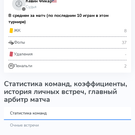
Кевин Фикар
Судья
⬤
В среднем за матч (по последним 10 играм в этом
турнире)
8
ЖК
37
Фолы
-
Удаления
2
Пенальти
Статистика команд, коэффициенты,
история личных встреч, главный
арбитр матча
Статистика команд
Очные встречи