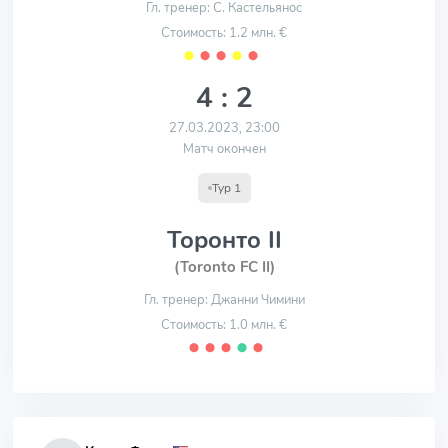
Гл. тренер: С. Кастельянос
Стоимость: 1.2 млн. €
⬤
⬤
⬤
⬤
⬤
4 : 2
27.03.2023, 23:00
Матч окончен
Тур 1
Торонто II
(Toronto FC II)
Гл. тренер: Джанни Чимини
Стоимость: 1.0 млн. €
⬤
⬤
⬤
⬤
⬤