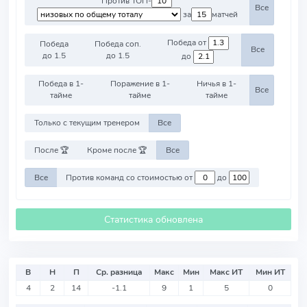
Против ТОП-
Все
за
матчей
Победа от
Победа
Победа соп.
Все
до 1.5
до 1.5
до
Победа в 1-
Поражение в 1-
Ничья в 1-
Все
тайме
тайме
тайме
Только с текущим тренером
Все
После 🏆
Кроме после 🏆
Все
Все
Против команд со стоимостью от
до
Статистика обновлена
В
Н
П
Ср. разница
Макс
Мин
Макс ИТ
Мин ИТ
4
2
14
-1.1
9
1
5
0