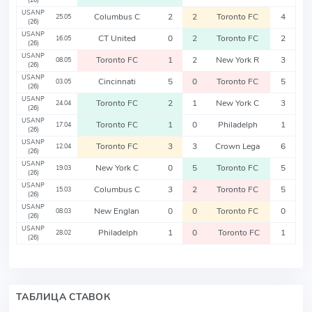
(26)
USANP
Columbus C
2
2
Toronto FC
4
25.05
(26)
USANP
CT United
0
2
Toronto FC
2
16.05
(26)
USANP
Toronto FC
1
2
New York R
3
08.05
(26)
USANP
Cincinnati
5
0
Toronto FC
5
03.05
(26)
USANP
Toronto FC
2
1
New York C
3
24.04
(26)
USANP
Toronto FC
1
0
Philadelph
1
17.04
(26)
USANP
Toronto FC
3
3
Crown Lega
6
12.04
(26)
USANP
New York C
0
5
Toronto FC
5
19.03
(26)
USANP
Columbus C
3
2
Toronto FC
5
15.03
(26)
USANP
New Englan
0
0
Toronto FC
0
08.03
(26)
USANP
Philadelph
1
0
Toronto FC
1
28.02
(26)
ТАБЛИЦА СТАВОК