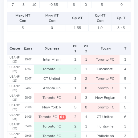
7
3
10
-0.35
6
0
5
0
Макс ИТ
Мин ИТ
Ср ИТ
Ср ИТ
Ср. Т
Соп
Соп
Соп
5
0
1.55
1.9
3.45
ИТ
ИТ
Сезон
Дата
Хозяева
Гости
Т
1
2
USANP
Inter Miam
2
1
Toronto FC
3
25.07
(26)
USANP
Toronto FC
3
1
Cincinnati
4
17.07
(26)
USANP
CT United
3
2
Toronto FC
5
12.07
(26)
USANP
Atlanta Un
1
0
Toronto FC
1
04.07
(26)
USANP
Toronto FC
1
3
New Englan
4
28.06
(26)
USANP
New York R
5
0
Toronto FC
5
21.06
(26)
USANP
Toronto FC
2
4
CT United
6
61
14.06
(26)
USANP
Toronto FC
2
1
Huntsville
3
05.06
(26)
USANP
Toronto FC
2
1
Philadelph
3
29.05