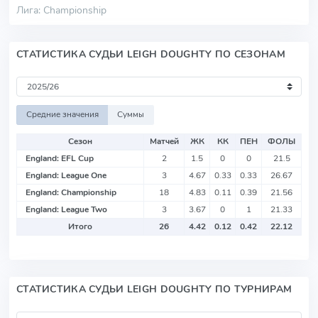
Лига: Championship
СТАТИСТИКА СУДЬИ LEIGH DOUGHTY ПО СЕЗОНАМ
Средние значения
Суммы
Сезон
Матчей
ЖК
КК
ПЕН
ФОЛЫ
England: EFL Cup
2
1.5
0
0
21.5
England: League One
3
4.67
0.33
0.33
26.67
England: Championship
18
4.83
0.11
0.39
21.56
England: League Two
3
3.67
0
1
21.33
Итого
26
4.42
0.12
0.42
22.12
СТАТИСТИКА СУДЬИ LEIGH DOUGHTY ПО ТУРНИРАМ