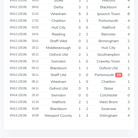
Stoke
3
1
Watford
4
ENG2 (25/26)
14.03
Derby
3
1
Blackburn
4
ENG2 (25/26)
28.02
Wrexham
5
3
Ipswich Town
8
ENG2 (25/26)
21.02
Charlton
1
3
Portsmouth
4
ENG2 (25/26)
17.02
Hull City
0
0
Watford
0
ENG2 (25/26)
03.02
Reading
2
2
Barnsley
4
ENG3 (25/26)
24.01
Sheff Wed
0
2
Birmingham
2
ENG2 (25/26)
20.01
Middlesbrough
0
1
Hull City
1
ENG2 (25/26)
29.12
Oxford Utd
2
1
Southampton
3
ENG2 (25/26)
26.12
Swindon
1
0
Crawley Town
1
ENG4 (25/26)
20.12
Blackburn
1
1
Oxford Utd
2
ENG2 (25/26)
09.12
Sheff Utd
3
0
Portsmouth
3
39
ENG2 (25/26)
26.11
Wrexham
1
0
Charlton
1
ENG2 (25/26)
08.11
Oxford Utd
0
3
Stoke
3
ENG2 (25/26)
04.11
Swindon
0
0
Colchester
0
ENG4 (25/26)
25.10
Watford
2
1
West Brom
3
ENG2 (25/26)
22.10
Blackburn
1
2
Swansea
3
ENG2 (25/26)
30.09
Newport County
1
3
Gillingham
4
ENG4 (25/26)
20.09