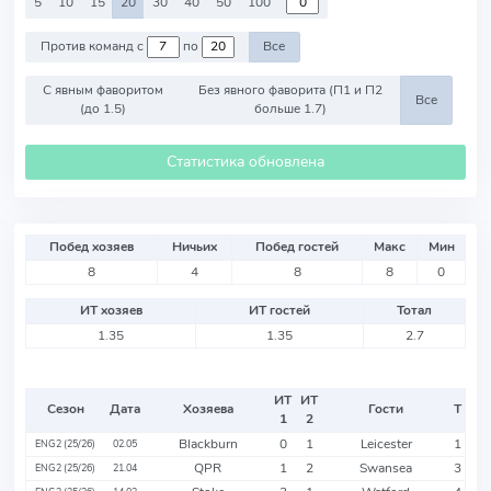
5
10
15
20
30
40
50
100
Против команд с
по
Все
С явным фаворитом
Без явного фаворита (П1 и П2
Все
(до 1.5)
больше 1.7)
Статистика обновлена
Побед хозяев
Ничьих
Побед гостей
Макс
Мин
8
4
8
8
0
ИТ хозяев
ИТ гостей
Тотал
1.35
1.35
2.7
ИТ
ИТ
Сезон
Дата
Хозяева
Гости
Т
1
2
Blackburn
0
1
Leicester
1
ENG2 (25/26)
02.05
QPR
1
2
Swansea
3
ENG2 (25/26)
21.04