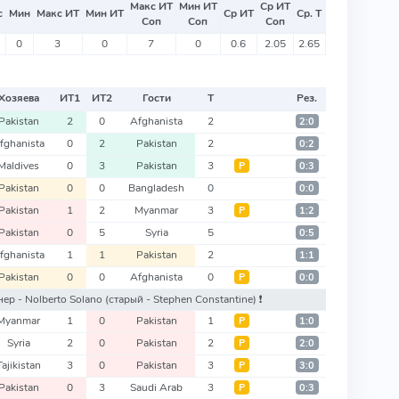
Макс ИТ
Мин ИТ
Ср ИТ
с
Мин
Макс ИТ
Мин ИТ
Ср ИТ
Ср. Т
Соп
Соп
Соп
0
3
0
7
0
0.6
2.05
2.65
Хозяева
ИТ
1
ИТ
2
Гости
Т
Рез.
Pakistan
2
0
Afghanista
2
2:0
fghanista
0
2
Pakistan
2
0:2
Maldives
0
3
Pakistan
3
Р
0:3
Pakistan
0
0
Bangladesh
0
0:0
Pakistan
1
2
Myanmar
3
Р
1:2
Pakistan
0
5
Syria
5
0:5
fghanista
1
1
Pakistan
2
1:1
Pakistan
0
0
Afghanista
0
Р
0:0
енер - Nolberto Solano
(старый - Stephen Constantine)
❗️
Myanmar
1
0
Pakistan
1
Р
1:0
Syria
2
0
Pakistan
2
Р
2:0
Tajikistan
3
0
Pakistan
3
Р
3:0
Pakistan
0
3
Saudi Arab
3
Р
0:3