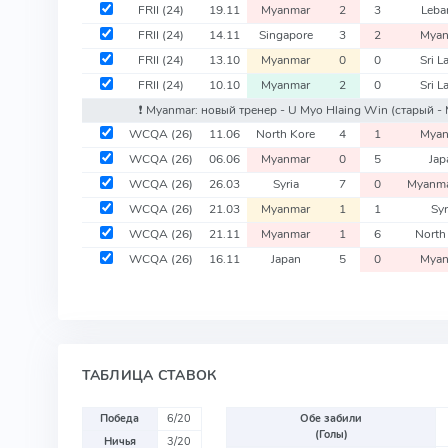
FRII
(24)
19.11
Myanmar
2
3
Leba
FRII
(24)
14.11
Singapore
3
2
Myan
FRII
(24)
13.10
Myanmar
0
0
Sri L
FRII
(24)
10.10
Myanmar
2
0
Sri L
❗️ Myanmar: новый тренер - U Myo Hlaing Win
(старый - 
WCQA
(26)
11.06
North Kore
4
1
Myan
WCQA
(26)
06.06
Myanmar
0
5
Jap
WCQA
(26)
26.03
Syria
7
0
Myanm
WCQA
(26)
21.03
Myanmar
1
1
Syr
WCQA
(26)
21.11
Myanmar
1
6
North
WCQA
(26)
16.11
Japan
5
0
Myan
ТАБЛИЦА СТАВОК
Победа
6/20
Обе забили
(Голы)
Ничья
3/20