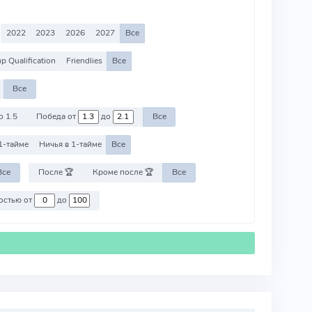
2022
2023
2026
2027
Все
p Qualification
Friendlies
Все
Все
о 1.5
Победа от
до
Все
1-тайме
Ничья в 1-тайме
Все
Все
После 🏆
Кроме после 🏆
Все
Против команд со стоимостью от
до