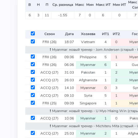
Макс
В
Н
П
Ср. разница
Макс
Мин
Макс ИТ
Мин ИТ
Со
6
3
11
-1.55
7
0
6
0
7
Сезон
Дата
Хозяева
ИТ
1
ИТ
2
Гос
FRII
(26)
18.07
Vietnam
4
0
Myan
❗️ Myanmar: новый тренер - Jorn Andersen
(старый -
FRII
(26)
09.06
Philippine
5
1
Myan
FRII
(26)
06.06
Myanmar
6
1
Gu
ACCQ
(27)
31.03
Pakistan
1
2
Myan
ACCQ
(27)
26.03
Afghanista
1
2
Myan
ACCQ
(27)
14.10
Myanmar
0
3
Syr
ACCQ
(27)
09.10
Syria
5
1
Myan
FRII
(25)
09.09
Singapore
1
1
Myan
❗️ Myanmar: новый тренер - U Myo Hlaing Win
(стары
ACCQ
(27)
10.06
Myanmar
1
0
Paki
❗️ Myanmar: новый тренер - Michiteru Mita
(старый -
ACCQ
(27)
25.03
Myanmar
2
1
Afgha