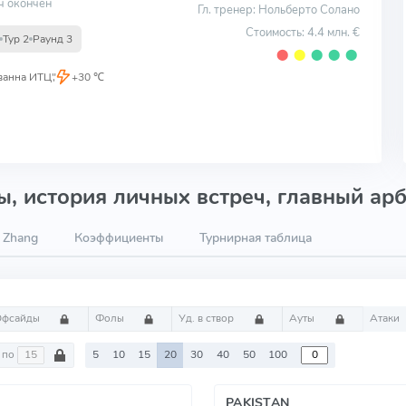
ч окончен
Гл. тренер: Нольберто Солано
Стоимость: 4.4 млн. €
Тур 2
Раунд 3
⬤
⬤
⬤
⬤
⬤
ванна ИТЦ"
,
+30 ℃
, история личных встреч, главный арб
 Zhang
Коэффициенты
Турнирная таблица
Офсайды
Фолы
Уд. в створ
Ауты
Атаки
по
5
10
15
20
30
40
50
100
PAKISTAN