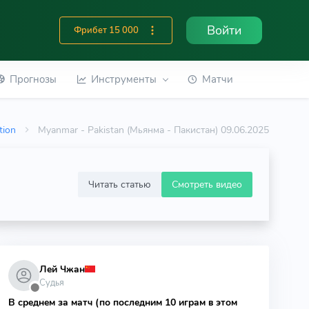
Войти
Фрибет 15 000
Прогнозы
Инструменты
Матчи
tion
Myanmar - Pakistan (Мьянма - Пакистан) 09.06.2025
Читать статью
Смотреть видео
Лей Чжан
Судья
⬤
В среднем за матч (по последним 10 играм в этом