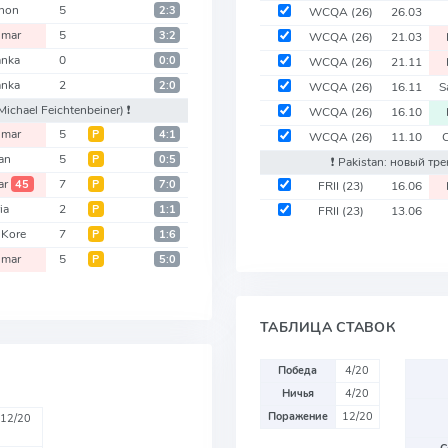
non
5
2:3
WCQA
(26)
26.03
mar
5
3:2
WCQA
(26)
21.03
anka
0
0:0
WCQA
(26)
21.11
anka
2
2:0
WCQA
(26)
16.11
S
Michael Feichtenbeiner)
❗️
WCQA
(26)
16.10
mar
5
Р
4:1
WCQA
(26)
11.10
an
5
Р
0:5
❗️ Pakistan: новый т
ar
7
45
Р
7:0
FRII
(23)
16.06
ia
2
Р
1:1
FRII
(23)
13.06
 Kore
7
Р
1:6
mar
5
Р
5:0
ТАБЛИЦА СТАВОК
Победа
4/20
Ничья
4/20
Поражение
12/20
12/20