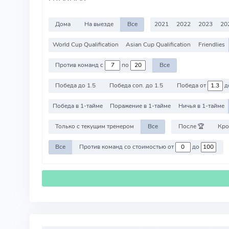
Дома
На выезде
Все
2021
2022
2023
20
World Cup Qualification
Asian Cup Qualification
Friendlies
Против команд с
по
Все
Победа до 1.5
Победа соп. до 1.5
Победа от
д
Победа в 1-тайме
Поражение в 1-тайме
Ничья в 1-тайме
Только с текущим тренером
Все
После 🏆
Кро
Все
Против команд со стоимостью от
до