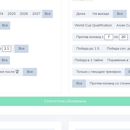
24
2025
2026
2027
Все
Дома
На выезде
Все
Все
World Cup Qualification
Asian Cu
Против команд с
по
о
Все
Победа до 1.5
Победа соп. д
Все
Победа в 1-тайме
Поражение в 
ме после 🏆
Все
Только с текущим тренером
Все
Статистика обновлена