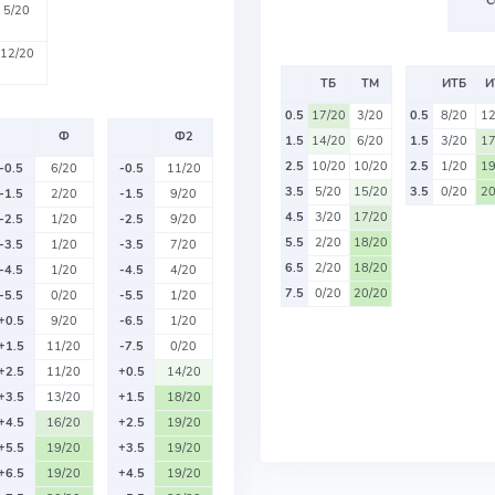
С
5/20
12/20
ТБ
ТМ
ИТБ
И
0.5
17/20
3/20
0.5
8/20
12
Ф
Ф2
1.5
14/20
6/20
1.5
3/20
17
2.5
10/20
10/20
2.5
1/20
19
-0.5
6/20
-0.5
11/20
3.5
5/20
15/20
3.5
0/20
20
-1.5
2/20
-1.5
9/20
4.5
3/20
17/20
-2.5
1/20
-2.5
9/20
5.5
2/20
18/20
-3.5
1/20
-3.5
7/20
6.5
2/20
18/20
-4.5
1/20
-4.5
4/20
7.5
0/20
20/20
-5.5
0/20
-5.5
1/20
+0.5
9/20
-6.5
1/20
+1.5
11/20
-7.5
0/20
+2.5
11/20
+0.5
14/20
+3.5
13/20
+1.5
18/20
+4.5
16/20
+2.5
19/20
+5.5
19/20
+3.5
19/20
+6.5
19/20
+4.5
19/20