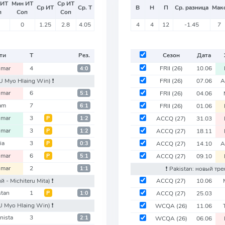
 ИТ
Мин ИТ
Ср ИТ
Ср ИТ
Ср. Т
В
Н
П
Ср. разница
Мак
п
Соп
Соп
0
1.25
2.8
4.05
4
4
12
-1.45
7
ти
Т
Рез.
Сезон
Дата
mar
4
FRII
(26)
10.06
4:0
 U Myo Hlaing Win)
❗️
FRII
(26)
07.06
A
mar
6
5:1
FRII
(26)
04.06
am
7
6:1
FRII
(26)
01.06
mar
3
Р
1:2
ACCQ
(27)
31.03
mar
3
Р
1:2
ACCQ
(27)
18.11
ia
3
Р
0:3
ACCQ
(27)
14.10
A
mar
6
Р
5:1
ACCQ
(27)
09.10
mar
2
1:1
❗️ Pakistan: новый тр
й - Michiteru Mita)
❗️
ACCQ
(27)
10.06
stan
1
Р
1:0
ACCQ
(27)
25.03
 U Myo Hlaing Win)
❗️
WCQA
(26)
11.06
nista
3
2:1
WCQA
(26)
06.06