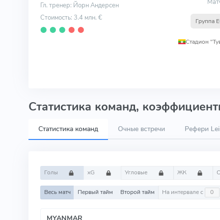
Мат
Гл. тренер: Йорн Андерсен
Стоимость: 3.4 млн. €
Группа E
⬤
⬤
⬤
⬤
⬤
Стадион "Ту
Статистика команд, коэффициенты
Статистика команд
Очные встречи
Рефери Lei
Голы
xG
Угловые
ЖК
Весь матч
Первый тайм
Второй тайм
На интервале с
MYANMAR