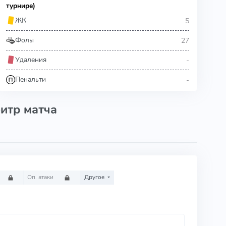
турнире)
5
ЖК
27
Фолы
-
Удаления
-
Пенальти
итр матча
Оп. атаки
Другое