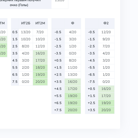
оперник первым получил
13/20
очко (Голы)
ТМ
ИТ2Б
ИТ2М
Ф
Ф2
/20
0.5
13/20
7/20
-0.5
4/20
-0.5
12/20
/20
1.5
10/20
10/20
-1.5
3/20
-1.5
9/20
/20
2.5
8/20
12/20
-2.5
1/20
-2.5
7/20
/20
3.5
4/20
16/20
-3.5
0/20
-3.5
4/20
4.5
3/20
17/20
+0.5
8/20
-4.5
3/20
5.5
2/20
18/20
+1.5
11/20
-5.5
1/20
6.5
1/20
19/20
+2.5
13/20
-6.5
1/20
7.5
0/20
20/20
+3.5
16/20
-7.5
0/20
+4.5
17/20
+0.5
16/20
+5.5
19/20
+1.5
17/20
+6.5
19/20
+2.5
19/20
+7.5
20/20
+3.5
20/20