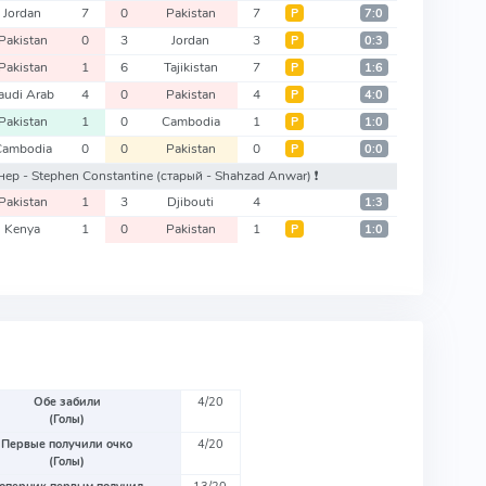
Jordan
7
0
Pakistan
7
Р
7:0
Pakistan
0
3
Jordan
3
Р
0:3
Pakistan
1
6
Tajikistan
7
Р
1:6
audi Arab
4
0
Pakistan
4
Р
4:0
Pakistan
1
0
Cambodia
1
Р
1:0
Cambodia
0
0
Pakistan
0
Р
0:0
ренер - Stephen Constantine
(старый - Shahzad Anwar)
❗️
Pakistan
1
3
Djibouti
4
1:3
Kenya
1
0
Pakistan
1
Р
1:0
Обе забили
4/20
(Голы)
Первые получили очко
4/20
(Голы)