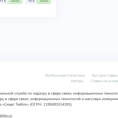
+7.5
20/20
+5.5
20/20
Футбольная статистика
Бот для ставок
Авторы
Ставки на угло
еральной службе по надзору в сфере связи, информационных технол
у в сфере связи, информационных технологий и массовых коммуник
ю «Смарт Тейблс» (ОГРН: 1195081014391)
bles.ru