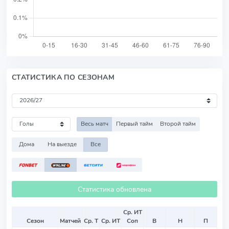
СТАТИСТИКА ПО СЕЗОНАМ
Весь матч
Первый тайм
Второй тайм
Дома
На выезде
Все
Статистика обновлена
Ср. ИТ
Сезон
Матчей
Ср. Т
Ср. ИТ
Соп
В
Н
П