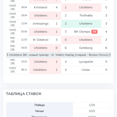
(26)
SWE3
Kristianst
4
1
Utsiktens
5
26.04
(26)
SWE3
Utsiktens
1
2
Trollhatta
3
18.04
(26)
SWE3
Jonkopings
1
2
Utsiktens
3
12.04
(26)
SWE3
Utsiktens
1
3
BK Olympic
4
88
03.04
(26)
FRIC
IK Oddevol
3
0
Utsiktens
3
21.03
(26)
FRIC
Utsiktens
0
6
Goteborg
6
04.03
(26)
❗️ Utsiktens BK: новый тренер - N. Wallin Nastaj
(старый - Bosko Orovic)
❗️
FRIC
Utsiktens
1
4
Ljungskile
5
15.02
(26)
SWE2
Utsiktens
1
4
Umea
5
08.11
(25)
ТАБЛИЦА СТАВОК
Победа
1/20
Ничья
3/20