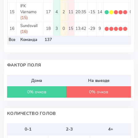
IFK
15
Varnamo
17
4
2
11
20:35
-15
14
⬤
⬤
⬤
⬤
⬤
0.82
(15)
Sundsvall
16
18
3
0
15
13:42
-29
9
⬤
⬤
⬤
⬤
⬤
0.5
(16)
Все
Команда
137
ФАКТОР ПОЛЯ
Дома
На выезде
0% очков
0% очков
КОЛИЧЕСТВО ГОЛОВ
0-1
2-3
4+