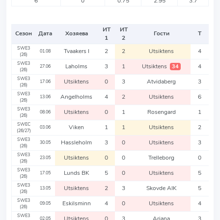
6
0
0.75
2.95
3.7
ИТ
ИТ
Сезон
Дата
Хозяева
Гости
Т
1
2
SWE3
Tvaakers I
2
2
Utsiktens
4
01.08
(26)
SWE3
Laholms
3
1
Utsiktens
4
34
27.06
(26)
SWE3
Utsiktens
0
3
Atvidaberg
3
17.06
(26)
SWE3
Angelholms
4
2
Utsiktens
6
13.06
(26)
SWE3
Utsiktens
0
1
Rosengard
1
08.06
(26)
SWEC
Viken
1
1
Utsiktens
2
03.06
(26/27)
SWE3
Hassleholm
3
0
Utsiktens
3
30.05
(26)
SWE3
Utsiktens
0
0
Trelleborg
0
23.05
(26)
SWE3
Lunds BK
5
0
Utsiktens
5
17.05
(26)
SWE3
Utsiktens
2
3
Skovde AIK
5
13.05
(26)
SWE3
Eskilsminn
4
0
Utsiktens
4
09.05
(26)
SWE3
Utsiktens
0
3
Ariana
3
02.05