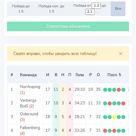
Победа от
до
Победа до
Победа соп. до
Все
1.5
1.5
Статистика обновлена
×
Свайп вправо, чтобы увидеть всю таблицу!
#
Команда
И
В
Н
П
Голы
Р
О
Посл. 5
О/И
Norrkoping
1
17
11
2
4
29:10
19
35
⬤
⬤
⬤
⬤
⬤
2.06
(1)
Varbergs
2
17
10
3
4
34:23
11
33
⬤
⬤
⬤
⬤
⬤
1.94
BoIS
(2)
Ostersund
3
18
9
5
4
28:21
7
32
⬤
⬤
⬤
⬤
⬤
1.78
(3)
Falkenberg
4
17
9
4
4
33:26
7
31
⬤
⬤
⬤
⬤
⬤
1.82
(4)