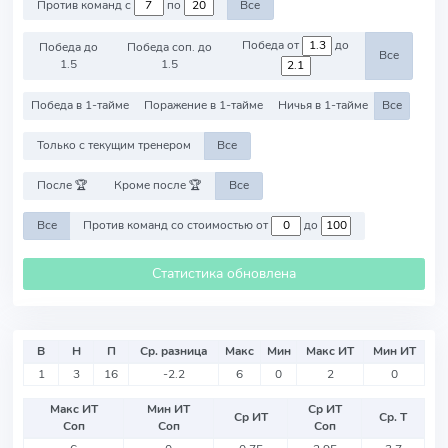
Против команд с
по
Все
Победа от
до
Победа до
Победа соп. до
Все
1.5
1.5
Победа в 1-тайме
Поражение в 1-тайме
Ничья в 1-тайме
Все
Только с текущим тренером
Все
После 🏆
Кроме после 🏆
Все
Все
Против команд со стоимостью от
до
Статистика обновлена
В
Н
П
Ср. разница
Макс
Мин
Макс ИТ
Мин ИТ
1
3
16
-2.2
6
0
2
0
Макс ИТ
Мин ИТ
Ср ИТ
Ср ИТ
Ср. Т
Соп
Соп
Соп