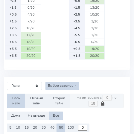
-0.5
1/20
-0.5
16/20
-1.5
0/20
-1.5
13/20
+0.5
4/20
-2.5
10/20
+1.5
7/20
-3.5
3/20
+2.5
10/20
-4.5
2/20
+3.5
17/20
-5.5
1/20
+4.5
18/20
-6.5
0/20
+5.5
19/20
+0.5
19/20
+6.5
20/20
+1.5
20/20
Выбор сезонов
На интервале с
по
Весь
Первый
Второй
матч
тайм
тайм
Дома
На выезде
Все
5
10
15
20
30
40
50
100