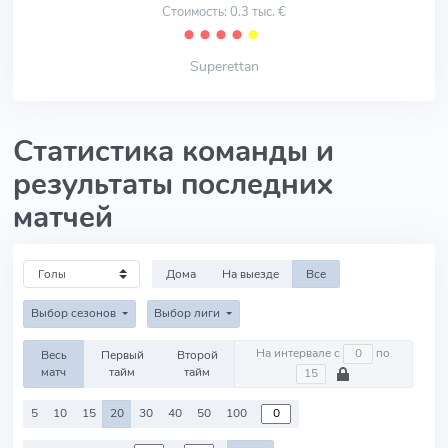
Стоимость: 0.3 тыс. €
⬤
⬤
⬤
⬤
⬤
Superettan
Статистика команды и
результаты последних
матчей
Дома
На выезде
Все
Выбор сезонов
Выбор лиги
На интервале с
по
Весь
Первый
Второй
матч
тайм
тайм
5
10
15
20
30
40
50
100