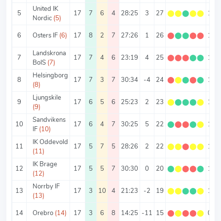
United IK
5
17
7
6
4
28:25
3
27
⬤
⬤
⬤
⬤
⬤
1.59
Nordic
(5)
6
Osters IF
(6)
17
8
2
7
27:26
1
26
⬤
⬤
⬤
⬤
⬤
1.53
Landskrona
7
17
7
4
6
23:19
4
25
⬤
⬤
⬤
⬤
⬤
1.47
BoIS
(7)
Helsingborg
8
17
7
3
7
30:34
-4
24
⬤
⬤
⬤
⬤
⬤
1.41
(8)
Ljungskile
9
17
6
5
6
25:23
2
23
⬤
⬤
⬤
⬤
⬤
1.35
(9)
Sandvikens
10
17
6
4
7
30:25
5
22
⬤
⬤
⬤
⬤
⬤
1.29
IF
(10)
IK Oddevold
11
17
5
7
5
28:26
2
22
⬤
⬤
⬤
⬤
⬤
1.29
(11)
IK Brage
12
17
5
5
7
30:30
0
20
⬤
⬤
⬤
⬤
⬤
1.18
(12)
Norrby IF
13
17
3
10
4
21:23
-2
19
⬤
⬤
⬤
⬤
⬤
1.12
(13)
14
Orebro
(14)
17
3
6
8
14:25
-11
15
⬤
⬤
⬤
⬤
⬤
0.88