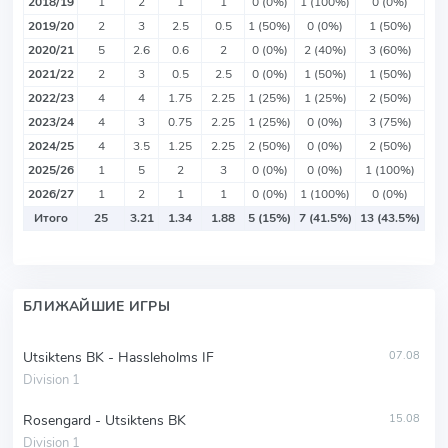
2018/19
1
2
1
1
0 (0%)
1 (100%)
0 (0%)
2019/20
2
3
2.5
0.5
1 (50%)
0 (0%)
1 (50%)
2020/21
5
2.6
0.6
2
0 (0%)
2 (40%)
3 (60%)
2021/22
2
3
0.5
2.5
0 (0%)
1 (50%)
1 (50%)
2022/23
4
4
1.75
2.25
1 (25%)
1 (25%)
2 (50%)
2023/24
4
3
0.75
2.25
1 (25%)
0 (0%)
3 (75%)
2024/25
4
3.5
1.25
2.25
2 (50%)
0 (0%)
2 (50%)
2025/26
1
5
2
3
0 (0%)
0 (0%)
1 (100%)
2026/27
1
2
1
1
0 (0%)
1 (100%)
0 (0%)
Итого
25
3.21
1.34
1.88
5 (15%)
7 (41.5%)
13 (43.5%)
БЛИЖАЙШИЕ ИГРЫ
Utsiktens BK - Hassleholms IF
07.08
Division 1
Rosengard - Utsiktens BK
15.08
Division 1