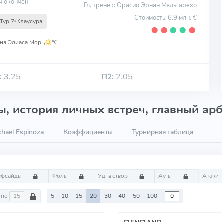
ч окончен
Гл. тренер: Орасио Эрнан Мельгарехо
Стоимость: 6.9 млн. €
Тур 7
Клаусура
⬤
⬤
⬤
⬤
⬤
Стадион Ивана Элиаса Морено
,
℃
:
3.25
П2:
2.05
, история личных встреч, главный арб
hael Espinoza
Коэффициенты
Турнирная таблица
Офсайды
Фолы
Уд. в створ
Ауты
Атаки
по
5
10
15
20
30
40
50
100
CIENCIANO