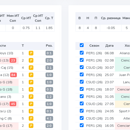
 ИТ
Мин ИТ
Ср ИТ
Ср ИТ
Ср. Т
В
Н
П
Ср. разница
Мак
п
Соп
Соп
0
0.75
1.1
1.85
8
4
8
-0.05
5
ости
Т
Рез.
Сезон
Дата
Хо
Boys
(10)
1
PER1
(26)
06.08
Alianz
Р
0:1
 G
(13)
2
PER1
(26)
02.08
Cien
23
Р
2:0
 Caj
(15)
4
CSUD
(26)
30.07
Cie
Р
3:1
ua
(12)
1
PER1
(26)
25.07
Juan 
84
Р
1:0
co G
(18)
1
CSUD
(26)
23.07
Lan
Р
1:0
co G
(18)
1
PER1
(26)
18.07
Cienci
Р
0:1
iano
(3)
3
PER1
(26)
31.05
Cien
Р
1:2
 G
(17)
1
CSUD
(26)
27.05
Cie
45
Р
1:0
za Li
(2)
1
PER1
(26)
24.05
Sport
Р
0:1
ing C
(8)
5
CSUD
(26)
21.05
Atle
Р
4:1
co G
(17)
2
PER1
(26)
16.05
Cienci
Р
2:0