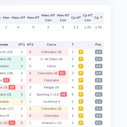
Макс ИТ
Мин ИТ
Ср ИТ
с
Мин
Макс ИТ
Мин ИТ
Ср ИТ
Ср. Т
Соп
Соп
Соп
1
4
0
3
0
1.2
1.25
2.45
зяева
ИТ
1
ИТ
2
Гости
Т
Рез.
a At
(10)
1
0
Cienciano
(3)
1
Р
1:0
ciano
(5)
2
0
U. de Depo
(4)
2
Р
2:0
nciano
4
0
Lanus
4
Р
4:0
Pablo
(18)
2
0
Cienciano
(4)
2
61
Р
2:0
us
2
0
Cienciano
2
62
Р
2:0
ano
(3)
1
3
Melgar
(5)
4
28
Р
1:3
ciano
(3)
3
2
Sporting C
(12)
5
48
Р
3:2
nciano
1
1
Juventud d
2
Р
1:1
 Huan
(17)
2
2
Cienciano
(3)
4
Р
2:2
tico M
2
0
Cienciano
2
Р
2:0
ano
(3)
0
1
Alianza Li
(1)
1
31
Р
0:1