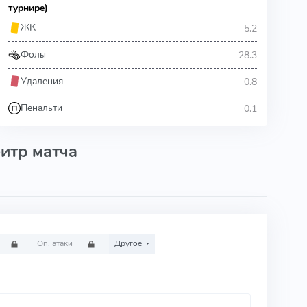
турнире)
5.2
ЖК
28.3
Фолы
0.8
Удаления
0.1
Пенальти
итр матча
Оп. атаки
Другое