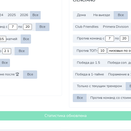
24
2025
2026
Все
Дома
На выезде
Все
Club Friendlies
Primera Division
Против команд с
по
Все
Против команд с
по
матчей
Все
Против ТОП-
о
Все
Победа до 1.5
Победа соп. д
Все
ме после 🏆
Все
Победа в 1-тайме
Поражение в 
Только с текущим тренером
Все
Статистика обновлена