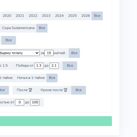
2020
2021
2022
2023
2024
2025
2026
Все
Copa Sudamericana
Все
Все
за
матчей
Все
о 1.5
Победа от
до
Все
1-тайме
Ничья в 1-тайме
Все
Все
После 🏆
Кроме после 🏆
Все
Против команд со стоимостью от
до