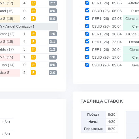
co G
(17)
4
PER1
(26)
09.05
Atleti
Р
2:2
arci
(15)
0
CSUD
(26)
06.05
Puer
Р
0:0
co G
(18)
0
PER1
(26)
02.05
Cienci
Р
0:0
й - Angel Comizzo)
❗️
CSUD
(26)
30.04
Cie
amar
(12)
1
Р
1:0
PER1
(26)
26.04
UTC de 
co G
(18)
4
Р
3:1
PER1
(26)
23.04
Depo
ablo
(17)
3
Р
1:2
PER1
(26)
20.04
Cien
co G
(15)
1
Р
1:0
CSUD
(26)
17.04
Cie
Huan
(14)
0
Р
0:0
CSUD
(26)
09.04
Juve
tico G
2
Р
2:0
ТАБЛИЦА СТАВОК
Победа
8/20
Ничья
4/20
6/20
Поражение
8/20
8/20
С