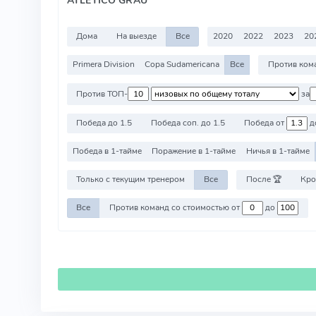
Дома
На выезде
Все
2020
2022
2023
20
Primera Division
Copa Sudamericana
Все
Против ТОП-
за
Победа до 1.5
Победа соп. до 1.5
Победа от
д
Победа в 1-тайме
Поражение в 1-тайме
Ничья в 1-тайме
Только с текущим тренером
Все
После 🏆
Кро
Все
Против команд со стоимостью от
до