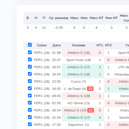
Макс
В
Н
П
Ср. разница
Макс
Мин
Макс ИТ
Мин ИТ
Со
5
4
11
-0.35
5
0
4
0
3
Сезон
Дата
Хозяева
ИТ
1
ИТ
2
Г
PER1
(26)
01.08
Atletico G
(16)
0
1
Sport 
PER1
(26)
25.07
Sport Huan
(18)
2
0
Atletico
PER1
(26)
18.07
Atletico G
(17)
3
1
UTC de
PER1
(26)
29.05
Atletico G
(18)
1
0
Moqueg
PER1
(26)
23.05
Cusco
(7)
1
0
Atleti
PER1
(26)
16.05
U. de Depo
(4)
0
1
Atleti
33
PER1
(26)
09.05
Atletico G
(18)
1
2
Cienc
PER1
(26)
02.05
AD Tarma
(13)
1
0
Atletico
PER1
(26)
26.04
Atletico G
(15)
0
1
Alian
21
PER1
(26)
22.04
Atletico G
(17)
4
1
Sport
PER1
(26)
17.04
Deportivo
(1)
2
0
Atleti