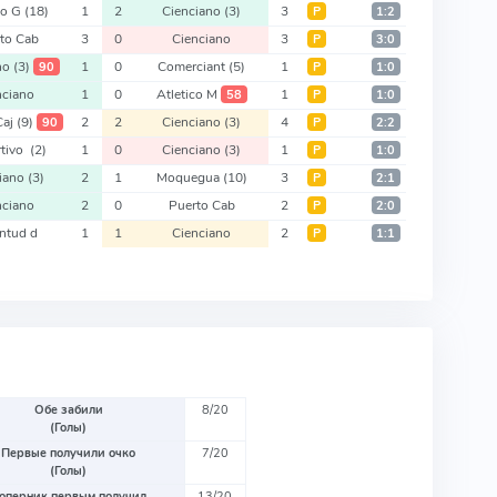
co G
(18)
1
2
Cienciano
(3)
3
Р
1:2
to Cab
3
0
Cienciano
3
Р
3:0
ano
(3)
1
0
Comerciant
(5)
1
90
Р
1:0
nciano
1
0
Atletico M
1
58
Р
1:0
Caj
(9)
2
2
Cienciano
(3)
4
90
Р
2:2
rtivo
(2)
1
0
Cienciano
(3)
1
Р
1:0
ciano
(3)
2
1
Moquegua
(10)
3
Р
2:1
nciano
2
0
Puerto Cab
2
Р
2:0
ntud d
1
1
Cienciano
2
Р
1:1
Обе забили
8/20
(Голы)
Первые получили очко
7/20
(Голы)
оперник первым получил
13/20