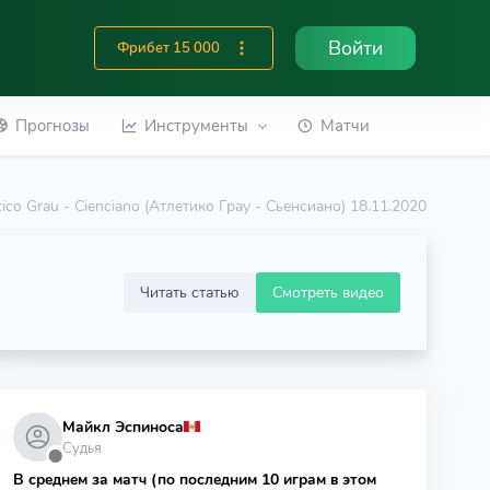
Войти
Фрибет 15 000
Прогнозы
Инструменты
Матчи
tico Grau - Cienciano (Атлетико Грау - Сьенсиано) 18.11.2020
Читать статью
Смотреть видео
Майкл Эспиноса
Судья
⬤
В среднем за матч (по последним 10 играм в этом