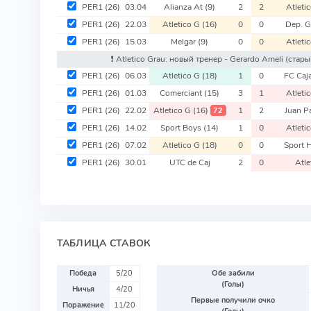
PER1
(26)
03.04
Alianza At
(9)
2
2
Atleti
PER1
(26)
22.03
Atletico G
(16)
0
0
Dep. G
PER1
(26)
15.03
Melgar
(9)
0
0
Atleti
❗️ Atletico Grau: новый тренер - Gerardo Ameli
(стары
PER1
(26)
06.03
Atletico G
(18)
1
0
FC Caj
PER1
(26)
01.03
Comerciant
(15)
3
1
Atleti
PER1
(26)
22.02
Atletico G
(16)
1
2
Juan P
72
PER1
(26)
14.02
Sport Boys
(14)
1
0
Atleti
PER1
(26)
07.02
Atletico G
(18)
0
0
Sport 
PER1
(26)
30.01
UTC de Caj
2
0
Atle
ТАБЛИЦА СТАВОК
Победа
5/20
Обе забили
(Голы)
Ничья
4/20
Первые получили очко
Поражение
11/20