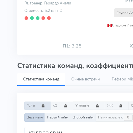
Мат
Гл. тренер: Герардо Амели
Стоимость: 5.2 млн. €
Группа A
⬤
⬤
⬤
⬤
⬤
П1:
3.25
Х
Статистика команд, коэффициенты
Статистика команд
Очные встречи
Рефери Mic
Голы
xG
Угловые
ЖК
Весь матч
Первый тайм
Второй тайм
На интервале с
ATLETICO GRAU