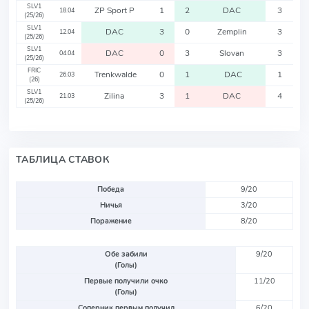
SLV1
ZP Sport P
1
2
DAC
3
18.04
(25/26)
SLV1
DAC
3
0
Zemplin
3
12.04
(25/26)
SLV1
DAC
0
3
Slovan
3
04.04
(25/26)
FRIC
Trenkwalde
0
1
DAC
1
26.03
(26)
SLV1
Zilina
3
1
DAC
4
21.03
(25/26)
ТАБЛИЦА СТАВОК
Победа
9/20
Ничья
3/20
Поражение
8/20
Обе забили
9/20
(Голы)
Первые получили очко
11/20
(Голы)
Соперник первым получил
6/20