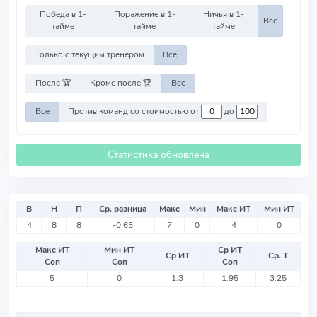
Победа в 1-
Поражение в 1-
Ничья в 1-
Все
тайме
тайме
тайме
Только с текущим тренером
Все
После 🏆
Кроме после 🏆
Все
Все
Против команд со стоимостью от
до
Статистика обновлена
В
Н
П
Ср. разница
Макс
Мин
Макс ИТ
Мин ИТ
4
8
8
-0.65
7
0
4
0
Макс ИТ
Мин ИТ
Ср ИТ
Ср ИТ
Ср. Т
Соп
Соп
Соп
5
0
1.3
1.95
3.25