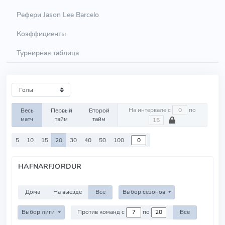
Рефери Jason Lee Barcelo
Коэффициенты
Турнирная таблица
На интервале с
по
Весь
Первый
Второй
матч
тайм
тайм
5
10
15
20
30
40
50
100
HAFNARFJORDUR
Дома
На выезде
Все
Выбор сезонов
Выбор лиги
Против команд с
по
Все