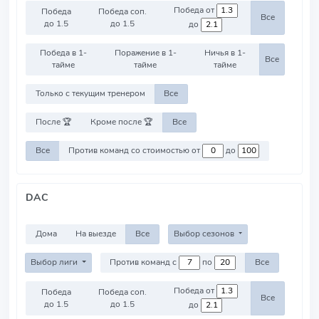
Победа от
Победа
Победа соп.
Все
до 1.5
до 1.5
до
Победа в 1-
Поражение в 1-
Ничья в 1-
Все
тайме
тайме
тайме
Только с текущим тренером
Все
После 🏆
Кроме после 🏆
Все
Все
Против команд со стоимостью от
до
DAC
Дома
На выезде
Все
Выбор сезонов
Выбор лиги
Против команд с
по
Все
Победа от
Победа
Победа соп.
Все
до 1.5
до 1.5
до