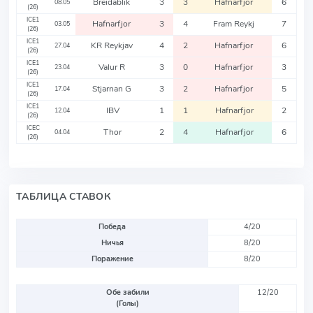
Breidablik
3
3
Hafnarfjor
6
08.05
(26)
ICE1
Hafnarfjor
3
4
Fram Reykj
7
03.05
(26)
ICE1
KR Reykjav
4
2
Hafnarfjor
6
27.04
(26)
ICE1
Valur R
3
0
Hafnarfjor
3
23.04
(26)
ICE1
Stjarnan G
3
2
Hafnarfjor
5
17.04
(26)
ICE1
IBV
1
1
Hafnarfjor
2
12.04
(26)
ICEC
Thor
2
4
Hafnarfjor
6
04.04
(26)
ТАБЛИЦА СТАВОК
Победа
4/20
Ничья
8/20
Поражение
8/20
Обе забили
12/20
(Голы)