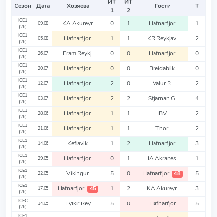
ИТ
ИТ
Сезон
Дата
Хозяева
Гости
Т
1
2
ICE1
KA Akureyr
0
1
Hafnarfjor
1
09.08
(26)
ICE1
Hafnarfjor
1
1
KR Reykjav
2
05.08
(26)
ICE1
Fram Reykj
0
0
Hafnarfjor
0
26.07
(26)
ICE1
Hafnarfjor
0
0
Breidablik
0
20.07
(26)
ICE1
Hafnarfjor
2
0
Valur R
2
12.07
(26)
ICE1
Hafnarfjor
2
2
Stjarnan G
4
03.07
(26)
ICE1
Hafnarfjor
1
1
IBV
2
28.06
(26)
ICE1
Hafnarfjor
1
1
Thor
2
21.06
(26)
ICE1
Keflavik
1
2
Hafnarfjor
3
14.06
(26)
ICE1
Hafnarfjor
0
1
IA Akranes
1
29.05
(26)
ICE1
Vikingur
5
0
Hafnarfjor
5
48
22.05
(26)
ICE1
Hafnarfjor
1
2
KA Akureyr
3
45
17.05
(26)
ICEC
Fylkir Rey
5
0
Hafnarfjor
5
14.05
(26)
ICE1