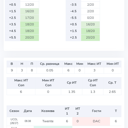
+0.5
12/20
-3.5
2/20
+1.5
16/20
-4.5
2/20
+2.5
17/20
-5.5
0/20
+3.5
18/20
+0.5
16/20
+4.5
18/20
+1.5
18/20
+5.5
20/20
+2.5
20/20
В
Н
П
Ср. разница
Макс
Мин
Макс ИТ
Мин ИТ
9
3
8
0.05
6
0
3
0
Макс ИТ
Мин ИТ
Ср ИТ
Ср ИТ
Ср. Т
Соп
Соп
Соп
6
0
1.35
1.3
2.65
ИТ
ИТ
Сезон
Дата
Хозяева
Гости
Т
1
2
UCOL
Twente
6
0
DAC
6
06.08
(26/27)