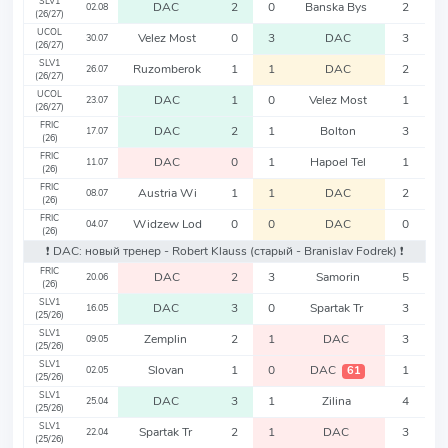
SLV1
DAC
2
0
Banska Bys
2
02.08
(26/27)
UCOL
Velez Most
0
3
DAC
3
30.07
(26/27)
SLV1
Ruzomberok
1
1
DAC
2
26.07
(26/27)
UCOL
DAC
1
0
Velez Most
1
23.07
(26/27)
FRIC
DAC
2
1
Bolton
3
17.07
(26)
FRIC
DAC
0
1
Hapoel Tel
1
11.07
(26)
FRIC
Austria Wi
1
1
DAC
2
08.07
(26)
FRIC
Widzew Lod
0
0
DAC
0
04.07
(26)
❗️ DAC: новый тренер - Robert Klauss
(старый - Branislav Fodrek)
❗️
FRIC
DAC
2
3
Samorin
5
20.06
(26)
SLV1
DAC
3
0
Spartak Tr
3
16.05
(25/26)
SLV1
Zemplin
2
1
DAC
3
09.05
(25/26)
SLV1
Slovan
1
0
DAC
1
61
02.05
(25/26)
SLV1
DAC
3
1
Zilina
4
25.04
(25/26)
SLV1
Spartak Tr
2
1
DAC
3
22.04
(25/26)