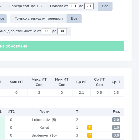
5
Победа соп. до 1.5
Победа от
до
Все
се
Только с текущим тренером
Все
Против команд со стоимостью от
до
ика обновлена
Макс ИТ
Мин ИТ
Ср ИТ
Т
Мин ИТ
Ср ИТ
Ср. Т
Соп
Соп
Соп
0
2
0
2.1
0.5
2.6
1
ИТ
2
Гости
Т
Рез.
0
Lokomotiv
(8)
2
2:0
0
Kairat
1
Р
1:0
0
Septemvri
(10)
3
Р
3:0