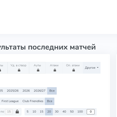
ультаты последних матчей
лы
Уд. в створ
Ауты
Атаки
Оп. атаки
Другое
25
2025/26
2026
2026/27
Все
First League
Club Friendlies
Все
по
5
10
15
20
30
40
50
100