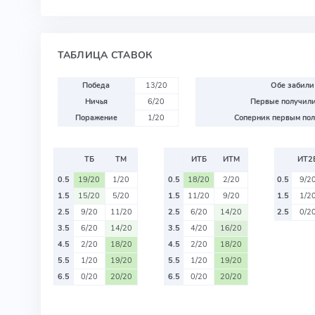
ТАБЛИЦА СТАВОК
Победа
13/20
Обе забили
Ничья
6/20
Первые получили
Поражение
1/20
Соперник первым пол
ТБ
ТМ
ИТБ
ИТМ
ИТ2
0.5
19/20
1/20
0.5
18/20
2/20
0.5
9/2
1.5
15/20
5/20
1.5
11/20
9/20
1.5
1/2
2.5
9/20
11/20
2.5
6/20
14/20
2.5
0/2
3.5
6/20
14/20
3.5
4/20
16/20
4.5
2/20
18/20
4.5
2/20
18/20
5.5
1/20
19/20
5.5
1/20
19/20
6.5
0/20
20/20
6.5
0/20
20/20