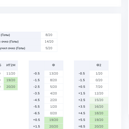
 (Голы)
8/20
 очко (Голы)
14/20
учил очко (Голы)
5/20
Б
ИТ2М
Ф
Ф2
0
11/20
-0.5
13/20
-0.5
1/20
0
19/20
-1.5
8/20
-1.5
0/20
0
20/20
-2.5
5/20
+0.5
7/20
-3.5
4/20
+1.5
12/20
-4.5
2/20
+2.5
15/20
-5.5
1/20
+3.5
16/20
-6.5
0/20
+4.5
18/20
+0.5
19/20
+5.5
19/20
+1.5
20/20
+6.5
20/20