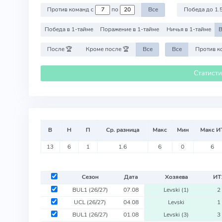
Против команд с
по
Все
Победа до 1.
Победа в 1-тайме
Поражение в 1-тайме
Ничья в 1-тайме
В
После 🏆
Кроме после 🏆
Все
Все
Статист
В
Н
П
Ср. разница
Макс
Мин
Макс И
13
6
1
1.6
6
0
6
Сезон
Дата
Хозяева
ИТ
BUL1
(26/27)
07.08
Levski
(1)
2
UCL
(26/27)
04.08
Levski
1
BUL1
(26/27)
01.08
Levski
(3)
3