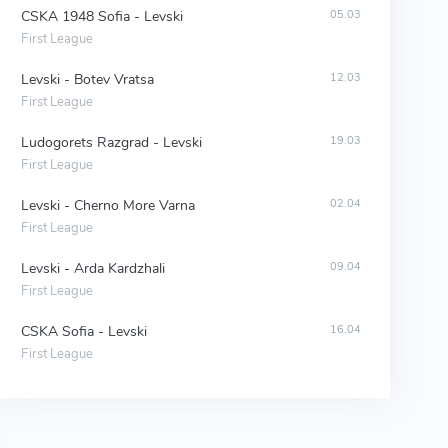
CSKA 1948 Sofia - Levski
05.03
First League
Levski - Botev Vratsa
12.03
First League
Ludogorets Razgrad - Levski
19.03
First League
Levski - Cherno More Varna
02.04
First League
Levski - Arda Kardzhali
09.04
First League
CSKA Sofia - Levski
16.04
First League