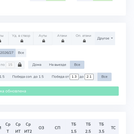
лы
Уд. в створ
Ауты
Атаки
Оп. атаки
Другое
2026/27
Все
по
Дома
На выезде
Все
1.5
Победа соп. до 1.5
Победа от
до
Все
ика обновлена
Ср
Ср
Ср
ТБ
ТБ
ТБ
И
ОЗ
СП
ТС
Т
ИТ
ИТ2
1.5
2.5
3.5