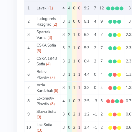
1
Levski
(1)
4
4
0
0
9:2
7
12
⬤
⬤
⬤
⬤
3
Ludogorets
2
3
3
0
0
5:1
4
9
⬤
⬤
⬤
3
Razgrad
(2)
Spartak
3
3
2
1
0
6:2
4
7
⬤
⬤
⬤
2.3
Varna
(3)
CSKA Sofia
4
3
2
1
0
5:3
2
7
⬤
⬤
⬤
2.3
(5)
CSKA 1948
5
3
2
1
0
6:4
2
7
⬤
⬤
⬤
2.3
Sofia
(4)
Botev
6
3
1
1
1
4:4
0
4
⬤
⬤
⬤
1.3
Plovdiv
(7)
Arda
7
3
1
1
1
3:3
0
4
⬤
⬤
⬤
1.3
Kardzhali
(6)
Lokomotiv
8
4
1
0
3
2:5
-3
3
⬤
⬤
⬤
⬤
0.7
Plovdiv
(8)
Slavia Sofia
9
3
0
2
1
1:2
-1
2
⬤
⬤
⬤
0.6
(9)
Lok Sofia
10
3
0
2
1
3:4
-1
2
⬤
⬤
⬤
0.6
(10)