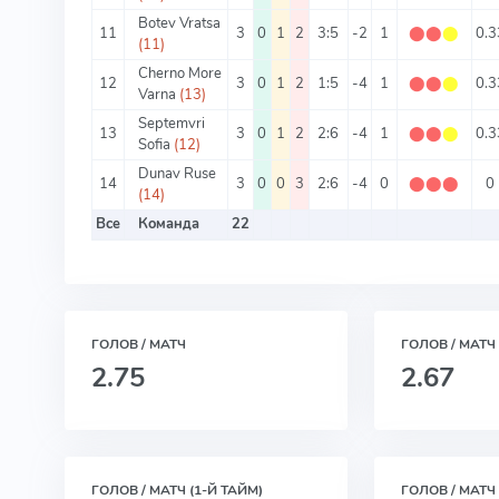
Botev Vratsa
11
3
0
1
2
3:5
-2
1
⬤
⬤
⬤
0.3
(11)
Cherno More
12
3
0
1
2
1:5
-4
1
⬤
⬤
⬤
0.3
Varna
(13)
Septemvri
13
3
0
1
2
2:6
-4
1
⬤
⬤
⬤
0.3
Sofia
(12)
Dunav Ruse
14
3
0
0
3
2:6
-4
0
⬤
⬤
⬤
0
(14)
Все
Команда
22
ГОЛОВ / МАТЧ
ГОЛОВ / МАТЧ
2.75
2.67
ГОЛОВ / МАТЧ (1-Й ТАЙМ)
ГОЛОВ / МАТЧ 