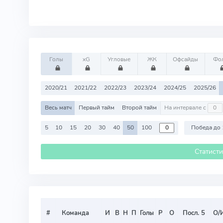
Голы
xG
Угловые
ЖК
Офсайды
Фо
2020/21
2021/22
2022/23
2023/24
2024/25
2025/26
Весь матч
Первый тайм
Второй тайм
На интервале с
5
10
15
20
30
40
50
100
Победа до 
Статист
#
Команда
И
В
Н
П
Голы
Р
О
Посл. 5
О/