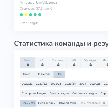
Гл. тренер: Julio Velazquez
Стоимость: 37.8 млн. €
⬤
⬤
⬤
⬤
⬤
First League
Статистика команды и рез
Голы
xG
Угловые
ЖК
Офсайды
Фо
Дома
На выезде
Все
2020/21
2021/22
2022/23
2023/24
2024
2024/25
20
Champions League
Europa League
Conference League
Cup
Весь матч
Первый тайм
Второй тайм
На интервале с