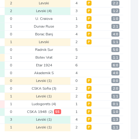
2
Levski
4
Р
2:2
2
Levski
(4)
3
Р
1:2
0
U. Craiova
1
Р
1:0
1
Dunav Ruse
3
Р
2:1
0
Borac Banj
4
Р
4:0
1
Levski
2
Р
1:1
0
Radnik Sur
5
5:0
1
Botev Vrat
2
1:1
0
Etar 1924
6
6:0
0
Akademik S
4
4:0
0
Levski
(1)
0
Р
0:0
0
CSKA Sofia
(3)
2
Р
2:0
1
Levski
(1)
2
Р
1:1
1
Ludogorets
(4)
1
Р
0:1
0
CSKA 1948
(2)
1
55
Р
1:0
3
Levski
(1)
4
Р
1:3
1
Levski
(1)
2
Р
1:1