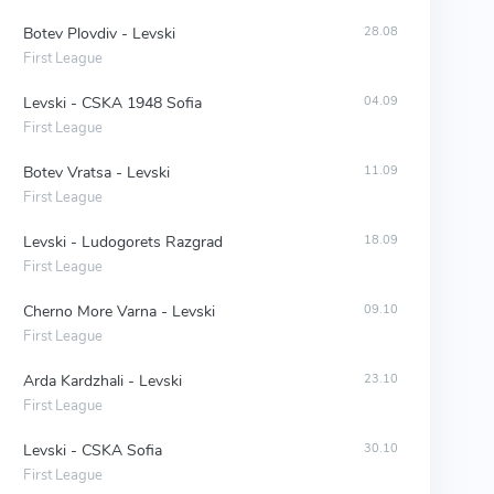
Botev Plovdiv - Levski
28.08
First League
Levski - CSKA 1948 Sofia
04.09
First League
Botev Vratsa - Levski
11.09
First League
Levski - Ludogorets Razgrad
18.09
First League
Cherno More Varna - Levski
09.10
First League
Arda Kardzhali - Levski
23.10
First League
Levski - CSKA Sofia
30.10
First League