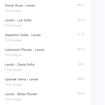
Dunav Ruse - Levski
06.11
First League
Levski - Lok Sofia
20.11
First League
Septemvri Sofia - Levski
27.11
First League
Lokomotiv Plovdiv - Levski
04.12
First League
Levski - Slavia Sofia
12.02
First League
Spartak Varna - Levski
19.02
First League
Levski - Botev Plovdiv
26.02
First League