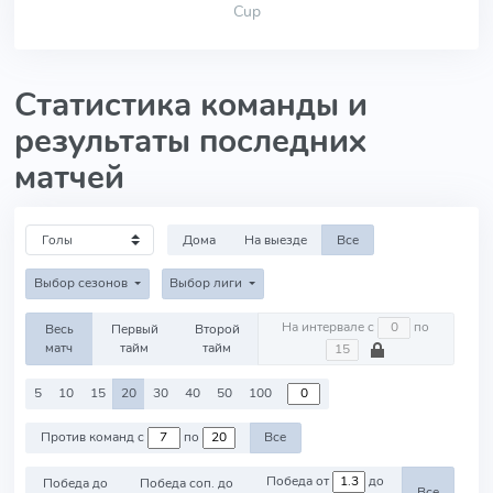
Cup
Статистика команды и
результаты последних
матчей
Дома
На выезде
Все
Выбор сезонов
Выбор лиги
На интервале с
по
Весь
Первый
Второй
матч
тайм
тайм
5
10
15
20
30
40
50
100
Против команд с
по
Все
Победа от
до
Победа до
Победа соп. до
Все