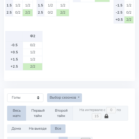
1.5
1/2
1/2
1.5
1/2
1/2
-1.5
1/2
2.5
0/2
2/2
2.5
0/2
2/2
-2.5
0/2
+0.5
2/2
Ф2
-0.5
0/2
+0.5
1/2
+1.5
1/2
+2.5
2/2
Выбор сезонов
На интервале с
по
Весь
Первый
Второй
матч
тайм
тайм
Дома
На выезде
Все