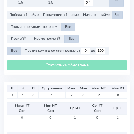
1.5
1.5
Победа в 1-тайме
Поражение в 1-тайме
Ничья в 1-тайме
Все
Только с текущим тренером
Все
После 🏆
Кроме после 🏆
Все
Все
Против команд со стоимостью от
до
Статистика обновлена
В
Н
П
Ср. разница
Макс
Мин
Макс ИТ
Мин ИТ
1
1
0
1
2
0
2
0
Макс ИТ
Мин ИТ
Ср ИТ
Ср ИТ
Ср. Т
Соп
Соп
Соп
0
0
1
0
1