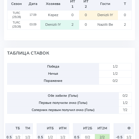
ИТ
ИТ
Сезон
Дата
Хозяева
Гости
Т
1
2
TURC
Kepez
0
0
Denizli IY
0
17.09
(25/26)
TURC
Denizli IY
2
0
Nazilli Be
2
03.09
(25/26)
ТАБЛИЦА СТАВОК
Победа
1/2
Ничья
1/2
Поражение
0/2
Обе забили (Голы)
0/2
Первые получили очко (Голы)
1/2
Соперник первым получил очко (Голы)
?/2
ТБ
ТМ
ИТБ
ИТМ
ИТ2Б
ИТ2М
Ф
0.5
1/2
1/2
0.5
1/2
1/2
0.5
0/2
2/2
-0.5
1/2