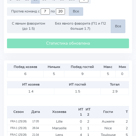
Против команд с
по
Все
С явным фаворитом
Без явного фаворита (П1 и П2
Все
(до 1.5)
больше 1.7)
Статистика обновлена
Побед хозяев
Ничьих
Побед гостей
Макс
Мин
6
5
9
5
0
ИТ хозяев
ИТ гостей
Тотал
1.4
1.5
2.9
ИТ
ИТ
Сезон
Дата
Хозяева
Гости
Т
1
2
Lille
0
2
Auxerre
2
FRA1 (25/26)
17.05
Marseille
1
1
Nice
2
FRA1 (25/26)
26.04
Lens
4
1
Toulouse
5
FRAC (25/26)
21.04