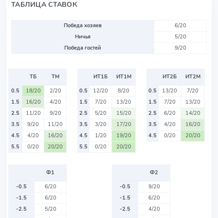
ТАБЛИЦА СТАВОК
Победа хозяев
6/20
Ничья
5/20
Победа гостей
9/20
ТБ
ТМ
ИТ1Б
ИТ1М
ИТ2Б
ИТ2М
0.5
18/20
2/20
0.5
12/20
8/20
0.5
13/20
7/20
1.5
16/20
4/20
1.5
7/20
13/20
1.5
7/20
13/20
2.5
11/20
9/20
2.5
5/20
15/20
2.5
6/20
14/20
3.5
9/20
11/20
3.5
3/20
17/20
3.5
4/20
16/20
4.5
4/20
16/20
4.5
1/20
19/20
4.5
0/20
20/20
5.5
0/20
20/20
5.5
0/20
20/20
Ф1
Ф2
-0.5
6/20
-0.5
9/20
-1.5
6/20
-1.5
6/20
-2.5
5/20
-2.5
4/20