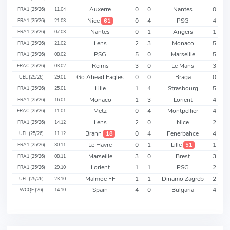
Auxerre
0
0
Nantes
0
FRA1 (25/26)
11.04
Nice
0
4
PSG
4
61
FRA1 (25/26)
21.03
Nantes
0
1
Angers
1
FRA1 (25/26)
07.03
Lens
2
3
Monaco
5
FRA1 (25/26)
21.02
PSG
5
0
Marseille
5
FRA1 (25/26)
08.02
Reims
3
0
Le Mans
3
FRAC (25/26)
03.02
Go Ahead Eagles
0
0
Braga
0
UEL (25/26)
29.01
Lille
1
4
Strasbourg
5
FRA1 (25/26)
25.01
Monaco
1
3
Lorient
4
FRA1 (25/26)
16.01
Metz
0
4
Montpellier
4
FRAC (25/26)
11.01
Lens
2
0
Nice
2
FRA1 (25/26)
14.12
Brann
0
4
Fenerbahce
4
18
UEL (25/26)
11.12
Le Havre
0
1
Lille
1
51
FRA1 (25/26)
30.11
Marseille
3
0
Brest
3
FRA1 (25/26)
08.11
Lorient
1
1
PSG
2
FRA1 (25/26)
29.10
Malmoe FF
1
1
Dinamo Zagreb
2
UEL (25/26)
23.10
Spain
4
0
Bulgaria
4
WCQE (26)
14.10