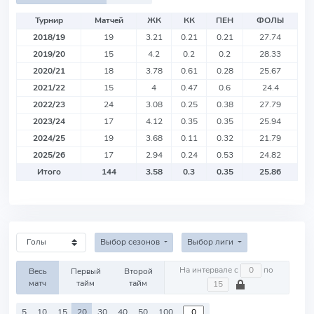
Турнир
Матчей
ЖК
КК
ПЕН
ФОЛЫ
2018/19
19
3.21
0.21
0.21
27.74
2019/20
15
4.2
0.2
0.2
28.33
2020/21
18
3.78
0.61
0.28
25.67
2021/22
15
4
0.47
0.6
24.4
2022/23
24
3.08
0.25
0.38
27.79
2023/24
17
4.12
0.35
0.35
25.94
2024/25
19
3.68
0.11
0.32
21.79
2025/26
17
2.94
0.24
0.53
24.82
Итого
144
3.58
0.3
0.35
25.86
Выбор сезонов
Выбор лиги
На интервале с
по
Весь
Первый
Второй
матч
тайм
тайм
5
10
15
20
30
40
50
100