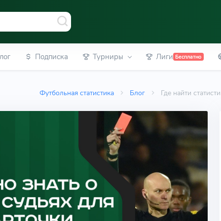
лог
Подписка
Турниры
Лиги
Бесплатно
Футбольная статистика
Блог
Где найти статист