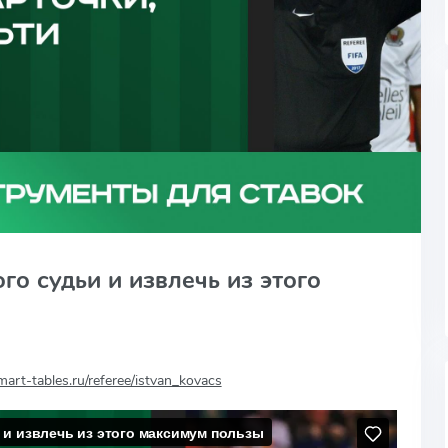
го судьи и извлечь из этого
smart-tables.ru/referee/istvan_kovacs