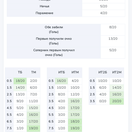
Ничья
5/20
Поражение
4/20
Обе забили
8/20
(Голы)
Первые получили очко
13/20
(Голы)
Соперник первым получил
5/20
очко (Голы)
ТБ
ТМ
ИТБ
ИТМ
ИТ2Б
ИТ2М
0.5
18/20
2/20
0.5
16/20
4/20
0.5
10/20
10/20
1.5
14/20
6/20
1.5
10/20
10/20
1.5
6/20
14/20
2.5
13/20
7/20
2.5
8/20
12/20
2.5
4/20
16/20
3.5
9/20
11/20
3.5
4/20
16/20
3.5
0/20
20/20
4.5
5/20
15/20
4.5
3/20
17/20
5.5
4/20
16/20
5.5
3/20
17/20
6.5
3/20
17/20
6.5
2/20
18/20
7.5
1/20
19/20
7.5
1/20
19/20