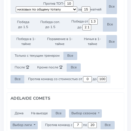
Против ТОП-
Все
за
матчей
Победа от
Победа
Победа соп.
Все
до 1.5
до 1.5
до
Победа в 1-
Поражение в 1-
Ничья в 1-
Все
тайме
тайме
тайме
Только с текущим тренером
Все
После 🏆
Кроме после 🏆
Все
Все
Против команд со стоимостью от
до
ADELAIDE COMETS
Дома
На выезде
Все
Выбор сезонов
Выбор лиги
Против команд с
по
Все