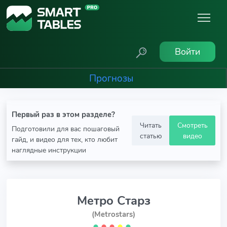
Войти
Прогнозы
Первый раз в этом разделе?
Читать
Смотреть
Подготовили для вас пошаговый
статью
видео
гайд, и видео для тех, кто любит
наглядные инструкции
Метро Старз
(Metrostars)
⬤
⬤
⬤
⬤
⬤