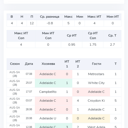
В
Н
П
Ср. разница
Макс
Мин
Макс ИТ
Мин ИТ
4
4
12
-0.8
5
0
4
0
Макс ИТ
Мин ИТ
Ср ИТ
Ср ИТ
Ср. Т
Соп
Соп
Соп
4
0
0.95
1.75
2.7
ИТ
ИТ
Сезон
Дата
Хозяева
Гости
Т
1
2
AUS-SA
Adelaide C
0
1
Metrostars
1
07.08
(26)
AUS-SA
Adelaide C
1
0
White City
1
25.07
(26)
AUS-SA
Campbellto
1
0
Adelaide C
1
17.07
(26)
AUS-SA
Adelaide C
1
4
Croydon Ki
5
03.07
(26)
AUS-SA
Adelaide C
0
1
Adelaide C
1
26.06
(26)
AUS-SA
Adelaide U
0
0
Adelaide C
0
20.06
(26)
AUS-SA
Adelaide C
3
2
West Adela
5
12.06