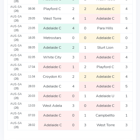
(26)
AUS-SA
Playford C
2
2
Adelaide C
4
06.06
(26)
AUS-SA
West Torre
4
1
Adelaide C
5
29.05
(26)
AUS-SA
Adelaide C
4
0
Para Hills
4
23.05
(26)
AUS-SA
Metrostars
0
0
Adelaide C
0
16.05
(26)
AUS-SA
Adelaide C
2
1
Sturt Lion
3
08.05
(26)
AUS-SA
White City
3
1
Adelaide C
4
02.05
(26)
AUS-SA
Adelaide C
1
2
Playford C
3
17.04
(26)
AUS-SA
Croydon Ki
2
2
Adelaide C
4
11.04
(26)
AUS-SA
Adelaide C
4
1
Adelaide C
5
28.03
(26)
AUS-SA
Adelaide C
0
1
Adelaide U
1
20.03
(26)
AUS-SA
West Adela
3
0
Adelaide C
3
13.03
(26)
AUS-SA
Adelaide C
0
1
Campbellto
1
07.03
(26)
AUS-SA
Adelaide C
0
3
West Torre
3
28.02
(26)