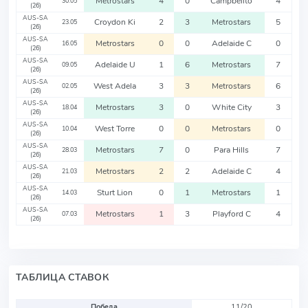
Metrostars
4
0
Campbellto
4
30.05
(26)
AUS-SA
Croydon Ki
2
3
Metrostars
5
23.05
(26)
AUS-SA
Metrostars
0
0
Adelaide C
0
16.05
(26)
AUS-SA
Adelaide U
1
6
Metrostars
7
09.05
(26)
AUS-SA
West Adela
3
3
Metrostars
6
02.05
(26)
AUS-SA
Metrostars
3
0
White City
3
18.04
(26)
AUS-SA
West Torre
0
0
Metrostars
0
10.04
(26)
AUS-SA
Metrostars
7
0
Para Hills
7
28.03
(26)
AUS-SA
Metrostars
2
2
Adelaide C
4
21.03
(26)
AUS-SA
Sturt Lion
0
1
Metrostars
1
14.03
(26)
AUS-SA
Metrostars
1
3
Playford C
4
07.03
(26)
ТАБЛИЦА СТАВОК
Победа
11/20