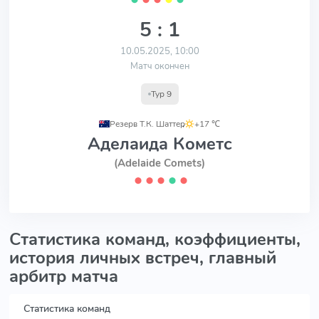
5 : 1
10.05.2025, 10:00
Матч окончен
Тур 9
Резерв Т.К. Шаттер
,
+17 ℃
Аделаида Кометс
(Adelaide Comets)
⬤
⬤
⬤
⬤
⬤
Статистика команд, коэффициенты,
история личных встреч, главный
арбитр матча
Статистика команд