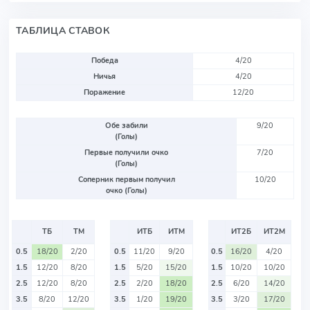
ТАБЛИЦА СТАВОК
Победа
4/20
Ничья
4/20
Поражение
12/20
Обе забили
9/20
(Голы)
Первые получили очко
7/20
(Голы)
Соперник первым получил
10/20
очко (Голы)
ТБ
ТМ
ИТБ
ИТМ
ИТ2Б
ИТ2М
0.5
18/20
2/20
0.5
11/20
9/20
0.5
16/20
4/20
1.5
12/20
8/20
1.5
5/20
15/20
1.5
10/20
10/20
2.5
12/20
8/20
2.5
2/20
18/20
2.5
6/20
14/20
3.5
8/20
12/20
3.5
1/20
19/20
3.5
3/20
17/20