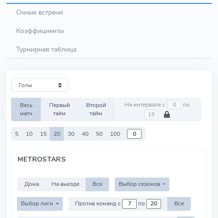
Очные встречи
Коэффициенты
Турнирная таблица
На интервале с
по
Весь
Первый
Второй
матч
тайм
тайм
5
10
15
20
30
40
50
100
METROSTARS
Дома
На выезде
Все
Выбор сезонов
Выбор лиги
Против команд с
по
Все