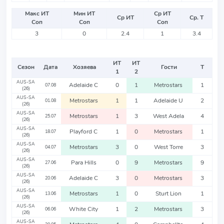
Макс ИТ
Мин ИТ
Ср ИТ
Ср ИТ
Ср. Т
Соп
Соп
Соп
3
0
2.4
1
3.4
ИТ
ИТ
Сезон
Дата
Хозяева
Гости
Т
1
2
AUS-SA
Adelaide C
0
1
Metrostars
1
07.08
(26)
AUS-SA
Metrostars
1
1
Adelaide U
2
01.08
(26)
AUS-SA
Metrostars
1
3
West Adela
4
25.07
(26)
AUS-SA
Playford C
1
0
Metrostars
1
18.07
(26)
AUS-SA
Metrostars
3
0
West Torre
3
04.07
(26)
AUS-SA
Para Hills
0
9
Metrostars
9
27.06
(26)
AUS-SA
Adelaide C
3
0
Metrostars
3
20.06
(26)
AUS-SA
Metrostars
1
0
Sturt Lion
1
13.06
(26)
AUS-SA
White City
1
2
Metrostars
3
06.06
(26)
AUS-SA