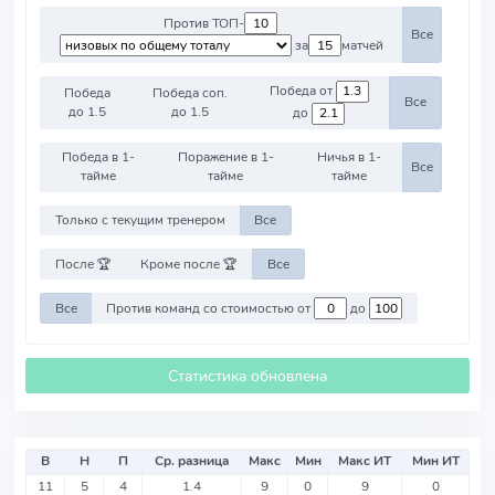
Против ТОП-
Все
за
матчей
Победа от
Победа
Победа соп.
Все
до 1.5
до 1.5
до
Победа в 1-
Поражение в 1-
Ничья в 1-
Все
тайме
тайме
тайме
Только с текущим тренером
Все
После 🏆
Кроме после 🏆
Все
Все
Против команд со стоимостью от
до
Статистика обновлена
В
Н
П
Ср. разница
Макс
Мин
Макс ИТ
Мин ИТ
11
5
4
1.4
9
0
9
0