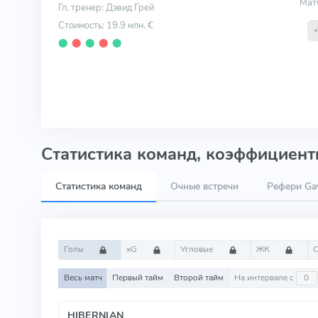
Мат
Гл. тренер: Дэвид Грей
Стоимость: 19.9 млн. €
⬤
⬤
⬤
⬤
⬤
Статистика команд, коэффициенты
Статистика команд
Очные встречи
Рефери Ga
Голы
xG
Угловые
ЖК
Весь матч
Первый тайм
Второй тайм
На интервале с
HIBERNIAN