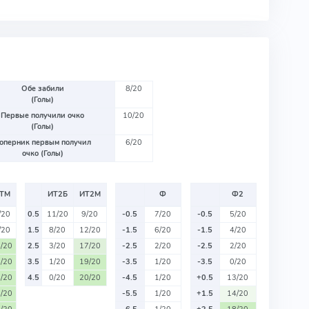
Обе забили
8/20
(Голы)
Первые получили очко
10/20
(Голы)
оперник первым получил
6/20
очко (Голы)
ТМ
ИТ2Б
ИТ2М
Ф
Ф2
/20
0.5
11/20
9/20
-0.5
7/20
-0.5
5/20
/20
1.5
8/20
12/20
-1.5
6/20
-1.5
4/20
/20
2.5
3/20
17/20
-2.5
2/20
-2.5
2/20
/20
3.5
1/20
19/20
-3.5
1/20
-3.5
0/20
/20
4.5
0/20
20/20
-4.5
1/20
+0.5
13/20
/20
-5.5
1/20
+1.5
14/20