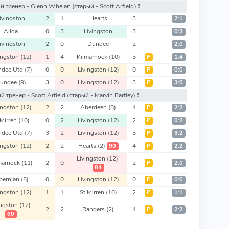
вый тренер - Glenn Whelan
(старый - Scott Arfield)
❗️
ivingston
2
1
Hearts
3
2:1
Alloa
0
3
Livingston
3
0:3
ivingston
2
0
Dundee
2
2:0
ingston
(12)
1
4
Kilmarnock
(10)
5
Р
1:4
ndee Utd
(7)
0
0
Livingston
(12)
0
Р
0:0
undee
(9)
3
0
Livingston
(12)
3
Р
3:0
вый тренер - Scott Arfield
(старый - Marvin Bartley)
❗️
ingston
(12)
2
2
Aberdeen
(8)
4
Р
2:2
 Mirren
(10)
0
2
Livingston
(12)
2
Р
0:2
ndee Utd
(7)
3
2
Livingston
(12)
5
Р
3:2
ingston
(12)
2
2
Hearts
(2)
4
90
Р
2:2
Livingston
(12)
marnock
(11)
2
0
2
Р
2:0
84
bernian
(5)
0
0
Livingston
(12)
0
Р
0:0
ingston
(12)
1
1
St Mirren
(10)
2
Р
1:1
ingston
(12)
2
2
Rangers
(2)
4
Р
2:2
60