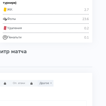
турнире)
2.7
ЖК
23.6
Фолы
0.2
Удаления
0.1
Пенальти
итр матча
Оп. атаки
Другое