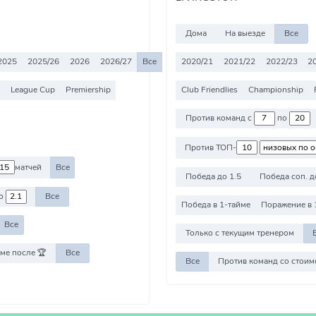
Дома
На выезде
Все
2025
2025/26
2026
2026/27
Все
2020/21
2021/22
2022/23
2
League Cup
Premiership
Club Friendlies
Championship
Против команд с
по
Против ТОП-
матчей
Все
Победа до 1.5
Победа соп. д
о
Все
Победа в 1-тайме
Поражение в 
Все
Только с текущим тренером
ме после 🏆
Все
Все