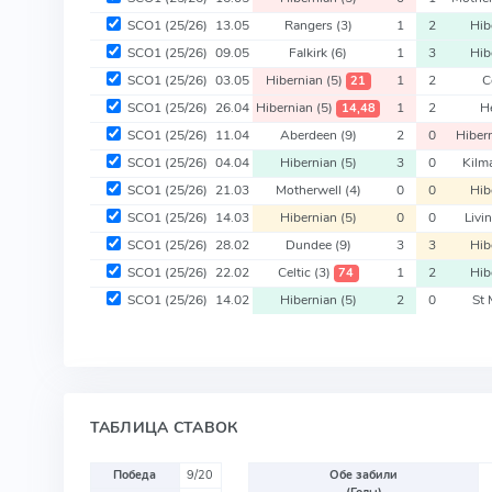
SCO1
(25/26)
13.05
Rangers
(3)
1
2
Hib
SCO1
(25/26)
09.05
Falkirk
(6)
1
3
Hib
SCO1
(25/26)
03.05
Hibernian
(5)
1
2
C
21
SCO1
(25/26)
26.04
Hibernian
(5)
1
2
H
14,48
SCO1
(25/26)
11.04
Aberdeen
(9)
2
0
Hiber
SCO1
(25/26)
04.04
Hibernian
(5)
3
0
Kilm
SCO1
(25/26)
21.03
Motherwell
(4)
0
0
Hib
SCO1
(25/26)
14.03
Hibernian
(5)
0
0
Livi
SCO1
(25/26)
28.02
Dundee
(9)
3
3
Hib
SCO1
(25/26)
22.02
Celtic
(3)
1
2
Hib
74
SCO1
(25/26)
14.02
Hibernian
(5)
2
0
St 
ТАБЛИЦА СТАВОК
Победа
9/20
Обе забили