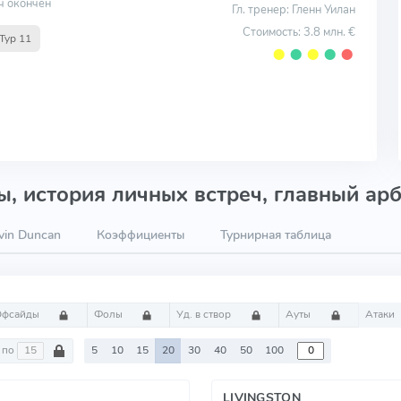
ч окончен
Гл. тренер: Гленн Уилан
Стоимость: 3.8 млн. €
Тур 11
⬤
⬤
⬤
⬤
⬤
, история личных встреч, главный арб
vin Duncan
Коэффициенты
Турнирная таблица
Офсайды
Фолы
Уд. в створ
Ауты
Атаки
по
5
10
15
20
30
40
50
100
LIVINGSTON