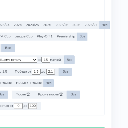
023/24
2024
2024/25
2025
2025/26
2026
2026/27
Все
FA Cup
League Cup
Play-Off 1
Premiership
Все
Все
за
матчей
Все
о 1.5
Победа от
до
Все
1-тайме
Ничья в 1-тайме
Все
Все
После 🏆
Кроме после 🏆
Все
Против команд со стоимостью от
до