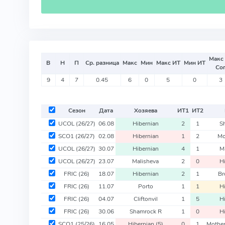
Макс
В
Н
П
Ср. разница
Макс
Мин
Макс ИТ
Мин ИТ
Со
9
4
7
0.45
6
0
5
0
3
Сезон
Дата
Хозяева
ИТ
1
ИТ
2
UCOL
(26/27)
06.08
Hibernian
2
1
S
SCO1
(26/27)
02.08
Hibernian
1
2
Mo
UCOL
(26/27)
30.07
Hibernian
4
1
M
UCOL
(26/27)
23.07
Malisheva
2
0
H
FRIC
(26)
18.07
Hibernian
2
1
Br
FRIC
(26)
11.07
Porto
1
1
H
FRIC
(26)
04.07
Cliftonvil
1
5
H
FRIC
(26)
30.06
Shamrock R
1
0
H
SCO1
(25/26)
16.05
Hibernian
(5)
0
1
Mothe