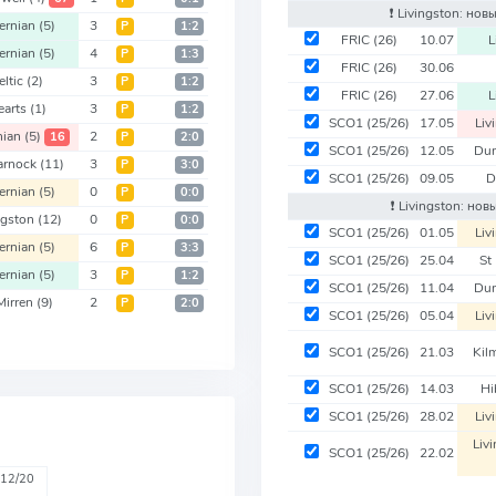
❗️ Livingston: но
ernian
(5)
3
Р
1:2
FRIC
(26)
10.07
L
ernian
(5)
4
Р
1:3
FRIC
(26)
30.06
eltic
(2)
3
Р
1:2
FRIC
(26)
27.06
L
earts
(1)
3
Р
1:2
SCO1
(25/26)
17.05
Liv
nian
(5)
2
16
Р
2:0
SCO1
(25/26)
12.05
Du
arnock
(11)
3
Р
3:0
SCO1
(25/26)
09.05
D
ernian
(5)
0
Р
0:0
❗️ Livingston: но
ngston
(12)
0
Р
0:0
SCO1
(25/26)
01.05
Liv
ernian
(5)
6
Р
3:3
SCO1
(25/26)
25.04
St
ernian
(5)
3
Р
1:2
SCO1
(25/26)
11.04
Du
Mirren
(9)
2
Р
2:0
SCO1
(25/26)
05.04
Liv
SCO1
(25/26)
21.03
Kil
SCO1
(25/26)
14.03
Hi
SCO1
(25/26)
28.02
Liv
Liv
SCO1
(25/26)
22.02
12/20