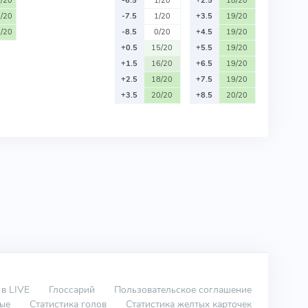
/20
-6.5
1/20
+2.5
18/20
/20
-7.5
1/20
+3.5
19/20
/20
-8.5
0/20
+4.5
19/20
+0.5
15/20
+5.5
19/20
+1.5
16/20
+6.5
19/20
+2.5
18/20
+7.5
19/20
+3.5
20/20
+8.5
20/20
 в LIVE
Глоссарий
Пользовательское соглашение
вые
Статистика голов
Статистика желтых карточек