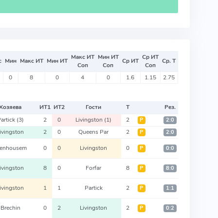
Макс ИТ
Мин ИТ
Ср ИТ
с
Мин
Макс ИТ
Мин ИТ
Ср ИТ
Ср. Т
Соп
Соп
Соп
0
8
0
4
0
1.6
1.15
2.75
Хозяева
ИТ
1
ИТ
2
Гости
Т
Рез.
artick
(3)
2
0
Livingston
(1)
2
Р
2:0
ivingston
2
0
Queens Par
2
Р
2:0
tenhousem
0
0
Livingston
0
Р
0:0
ivingston
8
0
Forfar
8
Р
8:0
ivingston
1
1
Partick
2
Р
1:1
Brechin
0
2
Livingston
2
Р
0:2