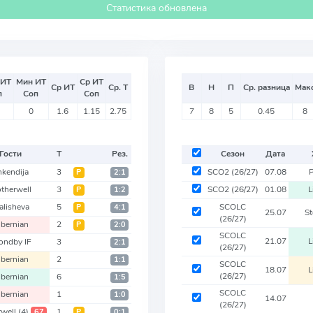
Статистика обновлена
 ИТ
Мин ИТ
Ср ИТ
Ср ИТ
Ср. Т
В
Н
П
Ср. разница
Мак
п
Соп
Соп
0
1.6
1.15
2.75
7
8
5
0.45
8
Гости
Т
Рез.
Сезон
Дата
hkendija
3
SCO2
(26/27)
07.08
P
Р
2:1
therwell
3
SCO2
(26/27)
01.08
L
Р
1:2
alisheva
5
SCOLC
Р
4:1
25.07
S
(26/27)
ibernian
2
Р
2:0
SCOLC
21.07
L
ondby IF
3
2:1
(26/27)
ibernian
2
1:1
SCOLC
18.07
L
(26/27)
ibernian
6
1:5
SCOLC
ibernian
1
1:0
14.07
(26/27)
rwell
(4)
1
67
Р
0:1