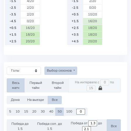
-1.5
4/20
-1.5
2/20
-2.5
2/20
-2.5
0/20
-3.5
2/20
+0.5
10/20
-4.5
0/20
+1.5
16/20
+0.5
16/20
+2.5
18/20
+1.5
18/20
+3.5
18/20
+2.5
20/20
+4.5
20/20
Выбор сезонов
На интервале с
по
Весь
Первый
Второй
матч
тайм
тайм
Дома
На выезде
Все
5
10
15
20
30
40
50
100
Победа от
до
Победа до
Победа соп. до
Все
1.5
1.5