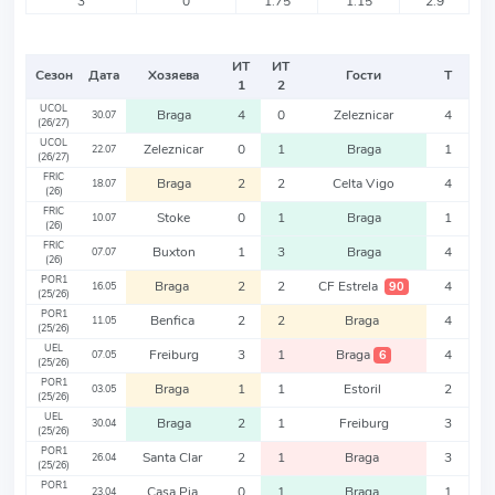
3
0
1.75
1.15
2.9
ИТ
ИТ
Сезон
Дата
Хозяева
Гости
Т
1
2
UCOL
Braga
4
0
Zeleznicar
4
30.07
(26/27)
UCOL
Zeleznicar
0
1
Braga
1
22.07
(26/27)
FRIC
Braga
2
2
Celta Vigo
4
18.07
(26)
FRIC
Stoke
0
1
Braga
1
10.07
(26)
FRIC
Buxton
1
3
Braga
4
07.07
(26)
POR1
Braga
2
2
CF Estrela
4
90
16.05
(25/26)
POR1
Benfica
2
2
Braga
4
11.05
(25/26)
UEL
Freiburg
3
1
Braga
4
6
07.05
(25/26)
POR1
Braga
1
1
Estoril
2
03.05
(25/26)
UEL
Braga
2
1
Freiburg
3
30.04
(25/26)
POR1
Santa Clar
2
1
Braga
3
26.04
(25/26)
POR1
Casa Pia
0
1
Braga
1
23.04