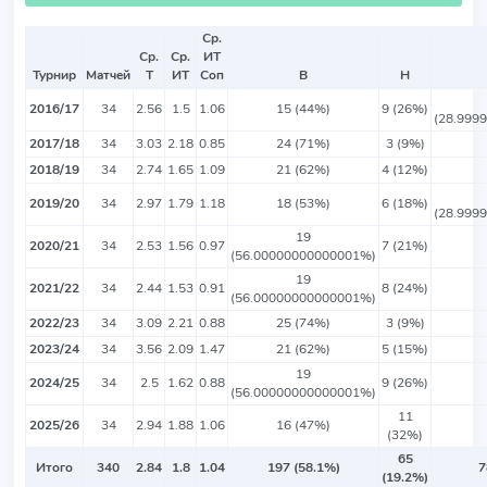
Ср.
Ср.
Ср.
ИТ
Турнир
Матчей
Т
ИТ
Соп
В
Н
2016/17
34
2.56
1.5
1.06
15 (44%)
9 (26%)
(28.999
2017/18
34
3.03
2.18
0.85
24 (71%)
3 (9%)
2018/19
34
2.74
1.65
1.09
21 (62%)
4 (12%)
2019/20
34
2.97
1.79
1.18
18 (53%)
6 (18%)
(28.999
19
2020/21
34
2.53
1.56
0.97
7 (21%)
(56.00000000000001%)
19
2021/22
34
2.44
1.53
0.91
8 (24%)
(56.00000000000001%)
2022/23
34
3.09
2.21
0.88
25 (74%)
3 (9%)
2023/24
34
3.56
2.09
1.47
21 (62%)
5 (15%)
19
2024/25
34
2.5
1.62
0.88
9 (26%)
(56.00000000000001%)
11
2025/26
34
2.94
1.88
1.06
16 (47%)
(32%)
65
Итого
340
2.84
1.8
1.04
197 (58.1%)
7
(19.2%)