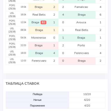
(25/26)
POR1
Braga
2
2
Famalicao
4
19.04
(25/26)
UEL
Real Betis
2
4
Braga
6
16.04
(25/26)
POR1
Braga
1
0
Arouca
1
82
12.04
(25/26)
UEL
Braga
1
1
Real Betis
2
08.04
(25/26)
POR1
Moreirense
0
1
Braga
1
04.04
(25/26)
POR1
Braga
1
2
Porto
3
22.03
(25/26)
UEL
Braga
4
0
Ferencvaro
4
18.03
(25/26)
UEL
Ferencvaro
2
0
Braga
2
12.03
(25/26)
ТАБЛИЦА СТАВОК
Победа
10/20
Ничья
6/20
Поражение
4/20