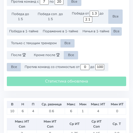
Против команд с
по
Все
Победа от
до
Победа до
Победа соп. до
Все
1.5
1.5
Победа в 1-тайме
Поражение в 1-тайме
Ничья в 1-тайме
Все
Только с текущим тренером
Все
После 🏆
Кроме после 🏆
Все
Все
Против команд со стоимостью от
до
Статистика обновлена
В
Н
П
Ср. разница
Макс
Мин
Макс ИТ
Мин ИТ
10
6
4
0.6
6
1
4
0
Макс ИТ
Мин ИТ
Ср ИТ
Ср ИТ
Ср. Т
Соп
Соп
Соп