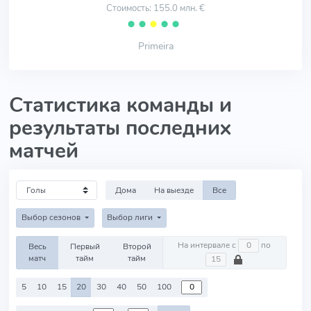
Стоимость: 155.0 млн. €
⬤
⬤
⬤
⬤
⬤
Primeira
Статистика команды и
результаты последних
матчей
Дома
На выезде
Все
Выбор сезонов
Выбор лиги
На интервале с
по
Весь
Первый
Второй
матч
тайм
тайм
5
10
15
20
30
40
50
100