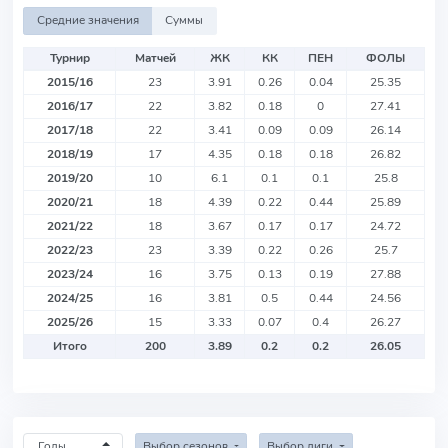
Средние значения
Суммы
Турнир
Матчей
ЖК
КК
ПЕН
ФОЛЫ
2015/16
23
3.91
0.26
0.04
25.35
2016/17
22
3.82
0.18
0
27.41
2017/18
22
3.41
0.09
0.09
26.14
2018/19
17
4.35
0.18
0.18
26.82
2019/20
10
6.1
0.1
0.1
25.8
2020/21
18
4.39
0.22
0.44
25.89
2021/22
18
3.67
0.17
0.17
24.72
2022/23
23
3.39
0.22
0.26
25.7
2023/24
16
3.75
0.13
0.19
27.88
2024/25
16
3.81
0.5
0.44
24.56
2025/26
15
3.33
0.07
0.4
26.27
Итого
200
3.89
0.2
0.2
26.05
Выбор сезонов
Выбор лиги