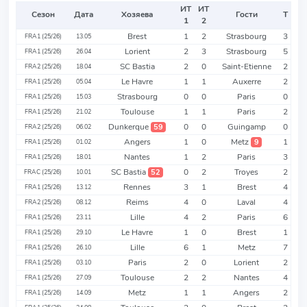
ИТ
ИТ
Сезон
Дата
Хозяева
Гости
Т
1
2
Brest
1
2
Strasbourg
3
FRA1 (25/26)
13.05
Lorient
2
3
Strasbourg
5
FRA1 (25/26)
26.04
SC Bastia
2
0
Saint-Etienne
2
FRA2 (25/26)
18.04
Le Havre
1
1
Auxerre
2
FRA1 (25/26)
05.04
Strasbourg
0
0
Paris
0
FRA1 (25/26)
15.03
Toulouse
1
1
Paris
2
FRA1 (25/26)
21.02
Dunkerque
0
0
Guingamp
0
59
FRA2 (25/26)
06.02
Angers
1
0
Metz
1
9
FRA1 (25/26)
01.02
Nantes
1
2
Paris
3
FRA1 (25/26)
18.01
SC Bastia
0
2
Troyes
2
52
FRAC (25/26)
10.01
Rennes
3
1
Brest
4
FRA1 (25/26)
13.12
Reims
4
0
Laval
4
FRA2 (25/26)
08.12
Lille
4
2
Paris
6
FRA1 (25/26)
23.11
Le Havre
1
0
Brest
1
FRA1 (25/26)
29.10
Lille
6
1
Metz
7
FRA1 (25/26)
26.10
Paris
2
0
Lorient
2
FRA1 (25/26)
03.10
Toulouse
2
2
Nantes
4
FRA1 (25/26)
27.09
Metz
1
1
Angers
2
FRA1 (25/26)
14.09