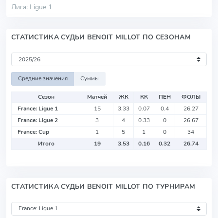
Лига: Ligue 1
СТАТИСТИКА СУДЬИ BENOIT MILLOT ПО СЕЗОНАМ
Средние значения
Суммы
Сезон
Матчей
ЖК
КК
ПЕН
ФОЛЫ
France: Ligue 1
15
3.33
0.07
0.4
26.27
France: Ligue 2
3
4
0.33
0
26.67
France: Cup
1
5
1
0
34
Итого
19
3.53
0.16
0.32
26.74
СТАТИСТИКА СУДЬИ BENOIT MILLOT ПО ТУРНИРАМ